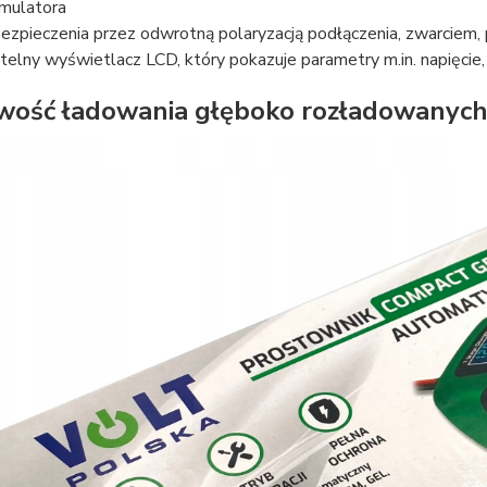
mulatora
ezpieczenia przez odwrotną polaryzacją podłączenia, zwarciem, 
telny wyświetlacz LCD, który pokazuje parametry m.in. napięcie,
wość ładowania głęboko rozładowanych