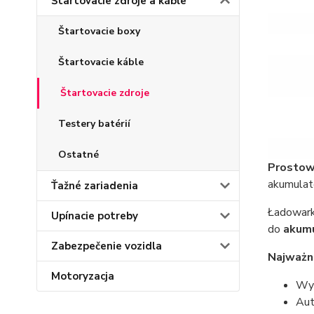
Štartovacie zdroje a káble
Štartovacie boxy
Štartovacie káble
Štartovacie zdroje
Testery batérií
Ostatné
Prostow
akumula
Ťažné zariadenia
Ładowark
Upínacie potreby
do
akumu
Zabezpečenie vozidla
Najważni
Motoryzacja
Wys
Aut