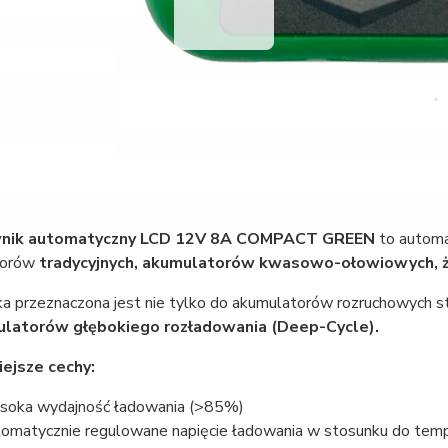
nik automatyczny LCD 12V 8A COMPACT GREEN
to autom
torów
tradycyjnych, akumulatorów kwasowo-ołowiowych, 
a przeznaczona jest nie tylko do akumulatorów rozruchowych 
latorów głębokiego rozładowania (Deep-Cycle).
ejsze cechy:
oka wydajność ładowania (>85%)
omatycznie regulowane napięcie ładowania w stosunku do temp