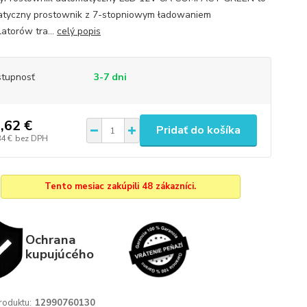
tyczny prostownik z 7-stopniowym ładowaniem
atorów tra...
celý popis
tupnosť
3-7 dni
,62 €
Pridať do košíka
84 €
bez DPH
Tento mesiac zakúpili 48 zákazníci.
Ochrana
kupujúcého
roduktu:
12990760130