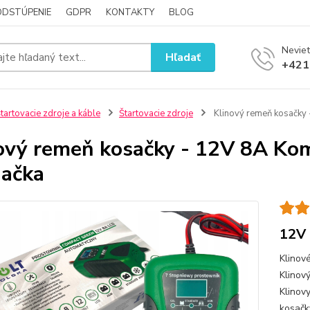
ODSTÚPENIE
GDPR
KONTAKTY
BLOG
Neviet
Hľadať
+421
tartovacie zdroje a káble
Štartovacie zdroje
Klinový remeň kosačky 
ový remeň kosačky - 12V 8A Ko
jačka
12V 
Klinov
Klinov
Klinov
kosač