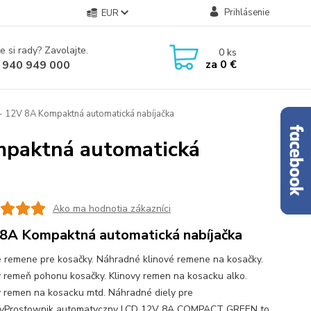
Prihlásenie
EUR
e si rady? Zavolajte.
0
ks
za
0 €
 940 949 000
- 12V 8A Kompaktná automatická nabíjačka
mpaktná automatická
Ako ma hodnotia zákazníci
8A Kompaktná automatická nabíjačka
é remene pre kosačky. Náhradné klinové remene na kosačky.
ý remeň pohonu kosačky. Klinovy remen na kosacku alko.
y remen na kosacku mtd. Náhradné diely pre
kyProstownik automatyczny LCD 12V 8A COMPACT GREEN to