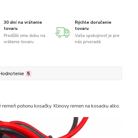
30 dní na vrátenie
Rýchle doručenie
tovaru
tovaru
Predĺžili sme dobu na
Vaša spokojnosť je pre
vrátenie tovaru
nás prvoradá
Hodnotenie
5
ý remeň pohonu kosačky. Klinovy remen na kosacku alko.