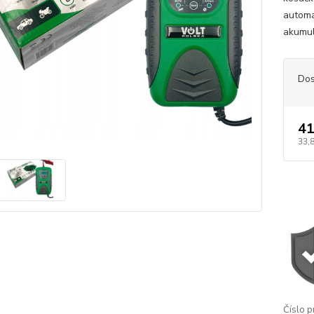
automa
akumul
Dos
41
33,
Číslo p