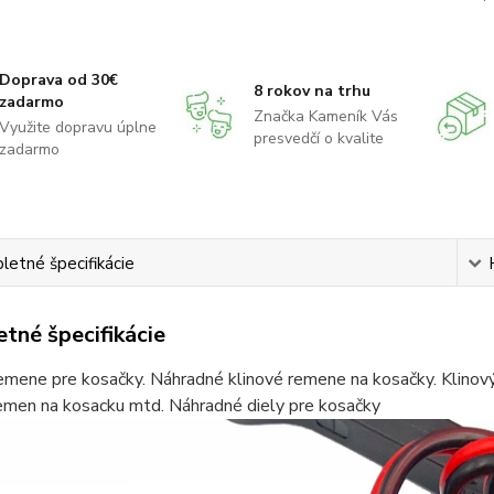
Doprava od 30€
8 rokov na trhu
zadarmo
Značka Kameník Vás
Využite dopravu úplne
presvedčí o kvalite
zadarmo
etné špecifikácie
tné špecifikácie
emene pre kosačky. Náhradné klinové remene na kosačky. Klinov
remen na kosacku mtd. Náhradné diely pre kosačky