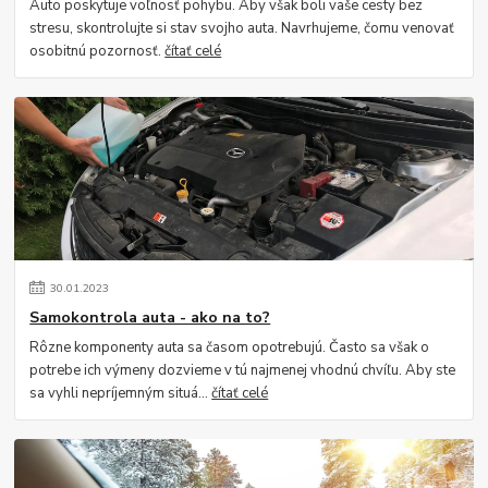
Auto poskytuje voľnosť pohybu. Aby však boli vaše cesty bez
stresu, skontrolujte si stav svojho auta. Navrhujeme, čomu venovať
osobitnú pozornosť.
čítať celé
30
.
01
.
2023
Samokontrola auta - ako na to?
Rôzne komponenty auta sa časom opotrebujú. Často sa však o
potrebe ich výmeny dozvieme v tú najmenej vhodnú chvíľu. Aby ste
sa vyhli nepríjemným situá...
čítať celé