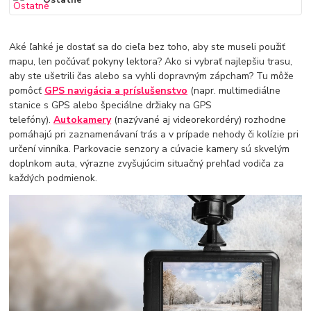
Ostatné
Aké ľahké je dostať sa do cieľa bez toho, aby ste museli použiť
mapu, len počúvať pokyny lektora? Ako si vybrať najlepšiu trasu,
aby ste ušetrili čas alebo sa vyhli dopravným zápcham? Tu môže
pomôcť
GPS navigácia a príslušenstvo
(napr. multimediálne
stanice s GPS alebo špeciálne držiaky na GPS
telefóny).
Autokamery
(nazývané aj videorekordéry) rozhodne
pomáhajú pri zaznamenávaní trás a v prípade nehody či kolízie pri
určení vinníka. Parkovacie senzory a cúvacie kamery sú skvelým
doplnkom auta, výrazne zvyšujúcim situačný prehľad vodiča za
každých podmienok.