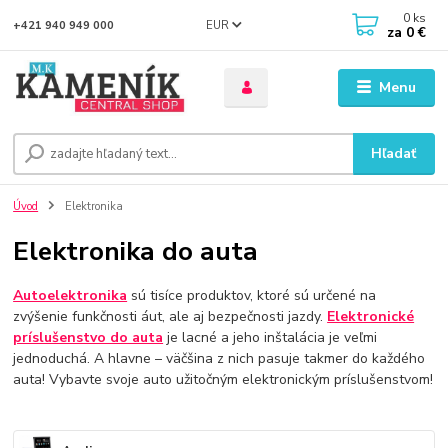
0
ks
EUR
+421 940 949 000
za
0 €
Menu
Hľadať
Úvod
Elektronika
Elektronika do auta
Autoelektronika
sú tisíce produktov, ktoré sú určené na
zvýšenie funkčnosti áut, ale aj bezpečnosti jazdy.
Elektronické
príslušenstvo do auta
je lacné a jeho inštalácia je veľmi
jednoduchá. A hlavne – väčšina z nich pasuje takmer do každého
auta! Vybavte svoje auto užitočným elektronickým príslušenstvom!