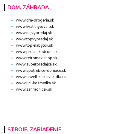
DOM, ZÁHRADA
www.dm-drogeria.sk
www.kvalitnytovar.sk
www.najvypredaj.sk
www.topvypredaj.sk
www.top-nabytok.sk
www.proti-skodcom.sk
www.retromaxishop.sk
www.superpredajca.sk
www.spotrebice-domace.sk
www.osvetlenie-svietidla.eu
www.uni-kozmetika.sk
www.zahradnicek.sk
STROJE, ZARIADENIE