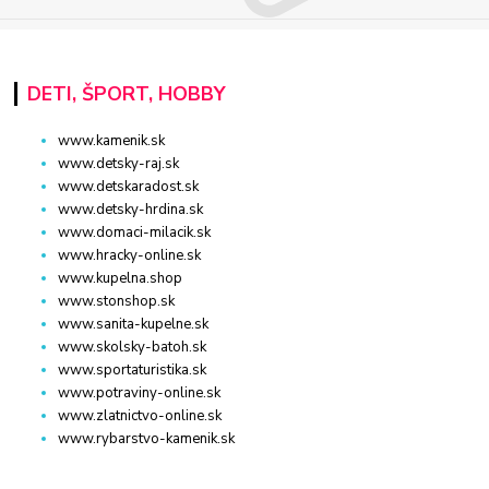
DETI, ŠPORT, HOBBY
www.kamenik.sk
www.detsky-raj.sk
www.detskaradost.sk
www.detsky-hrdina.sk
www.domaci-milacik.sk
www.hracky-online.sk
www.kupelna.shop
www.stonshop.sk
www.sanita-kupelne.sk
www.skolsky-batoh.sk
www.sportaturistika.sk
www.potraviny-online.sk
www.zlatnictvo-online.sk
www.rybarstvo-kamenik.sk