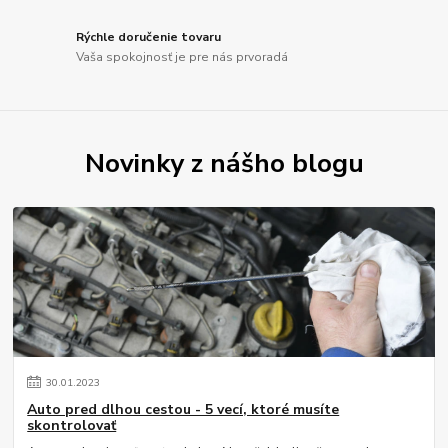
Rýchle doručenie tovaru
Vaša spokojnosť je pre nás prvoradá
Novinky z nášho blogu
30
.
01
.
2023
Auto pred dlhou cestou - 5 vecí, ktoré musíte
skontrolovať