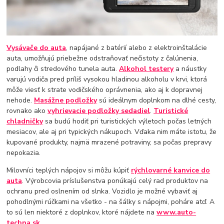
Vysávače do auta
, napájané z batérií alebo z elektroinštalácie
auta, umožňujú priebežne odstraňovať nečistoty z čalúnenia,
podlahy či stredového tunela auta.
Alkohol testery
a náustky
varujú vodiča pred príliš vysokou hladinou alkoholu v krvi, ktorá
môže viesť k strate vodičského oprávnenia, ako aj k dopravnej
nehode.
Masážne podložky
sú ideálnym doplnkom na dlhé cesty,
rovnako ako
vyhrievacie podložky sedadiel
.
Turistické
chladničky
sa budú hodiť pri turistických výletoch počas letných
mesiacov, ale aj pri typických nákupoch. Vďaka nim máte istotu, že
kupované produkty, najmä mrazené potraviny, sa počas prepravy
nepokazia.
Milovníci teplých nápojov si môžu kúpiť
rýchlovarné kanvice do
auta
. Výrobcovia príslušenstva ponúkajú celý rad produktov na
ochranu pred oslnením od slnka. Vozidlo je možné vybaviť aj
pohodlnými rúčkami na všetko - na šálky s nápojmi, poháre atď. A
to sú len niektoré z doplnkov, ktoré nájdete na
www.auto-
techna.sk
.