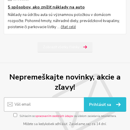
5 spôsobov, ako znížiť náklady na auto
Náklady na údržbu auta sú významnou položkou v domácom
rozpočte. Pohonné hmoty, náhradné diely, prevádzkové kvapaliny,
poistenie či parkovacie lístky ...
čítať celé
Zobraziť všetky články
Nepremeškajte novinky, akcie a
zľavy!
Prihlásiť sa
Súhlasím so
spracovaním osobných údajov
za účelom zasielania newslettera.
Môžete sa kedykoľvek odhlásiť. Zasielame raz za 14 dní.