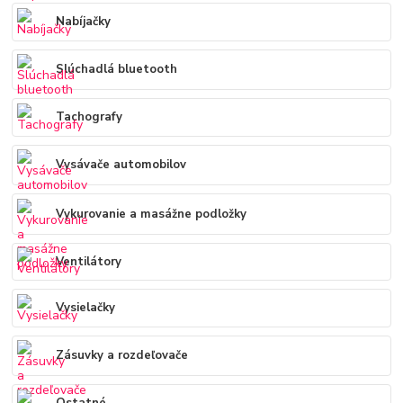
Nabíjačky
Slúchadlá bluetooth
Tachografy
Vysávače automobilov
Vykurovanie a masážne podložky
Ventilátory
Vysielačky
Zásuvky a rozdeľovače