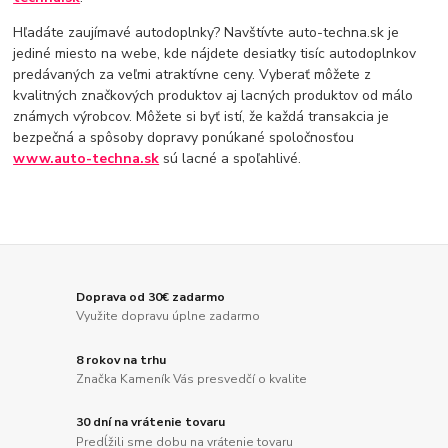
Hľadáte zaujímavé autodoplnky? Navštívte auto-techna.sk je
jediné miesto na webe, kde nájdete desiatky tisíc autodoplnkov
predávaných za veľmi atraktívne ceny. Vyberať môžete z
kvalitných značkových produktov aj lacných produktov od málo
známych výrobcov. Môžete si byť istí, že každá transakcia je
bezpečná a spôsoby dopravy ponúkané spoločnosťou
www.auto-techna.sk
sú lacné a spoľahlivé.
Doprava od 30€ zadarmo
Využite dopravu úplne zadarmo
8 rokov na trhu
Značka Kameník Vás presvedčí o kvalite
30 dní na vrátenie tovaru
Predĺžili sme dobu na vrátenie tovaru