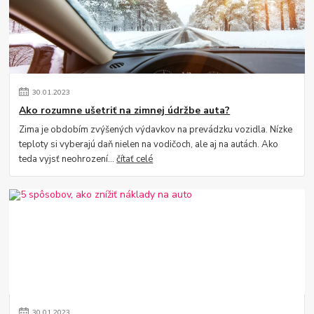
30
.
01
.
2023
Ako rozumne ušetriť na zimnej údržbe auta?
Zima je obdobím zvýšených výdavkov na prevádzku vozidla. Nízke
teploty si vyberajú daň nielen na vodičoch, ale aj na autách. Ako
teda vyjsť neohrození...
čítať celé
30
.
01
.
2023