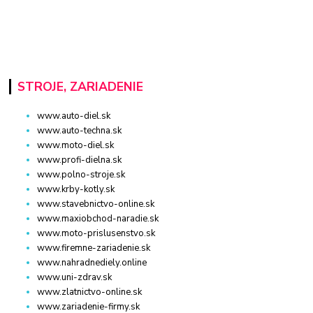
STROJE, ZARIADENIE
www.auto-diel.sk
www.auto-techna.sk
www.moto-diel.sk
www.profi-dielna.sk
www.polno-stroje.sk
www.krby-kotly.sk
www.stavebnictvo-online.sk
www.maxiobchod-naradie.sk
www.moto-prislusenstvo.sk
www.firemne-zariadenie.sk
www.nahradnediely.online
www.uni-zdrav.sk
www.zlatnictvo-online.sk
www.zariadenie-firmy.sk