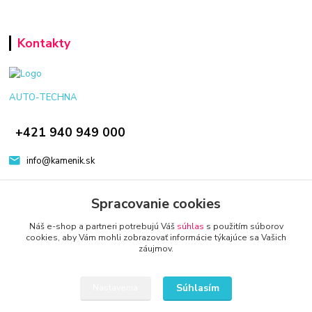
Kontakty
AUTO-TECHNA
+421 940 949 000
info@kamenik.sk
Spracovanie cookies
Náš e-shop a partneri potrebujú Váš
súhlas
s použitím súborov
cookies, aby Vám mohli zobrazovať informácie týkajúce sa Vašich
záujmov.
© 2024 Všetky práva vyhradené KAMENIK.SK
Vytvorené na
Eshop-rychlo.sk
Súhlasím
Nastavenia