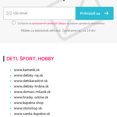
Prihlásiť sa
Súhlasím so
spracovaním osobných údajov
za účelom zasielania newslettera.
Môžete sa kedykoľvek odhlásiť. Zasielame raz za 14 dní.
DETI, ŠPORT, HOBBY
www.kamenik.sk
www.detsky-raj.sk
www.detskaradost.sk
www.detsky-hrdina.sk
www.domaci-milacik.sk
www.hracky-online.sk
www.kupelna.shop
www.stonshop.sk
www.sanita-kupelne.sk