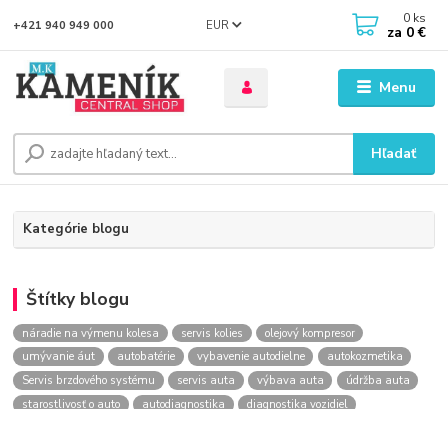
0
ks
EUR
+421 940 949 000
za
0 €
Menu
Hľadať
Kategórie blogu
Štítky blogu
náradie na výmenu kolesa
servis kolies
olejový kompresor
umývanie áut
autobatérie
vybavenie autodielne
autokozmetika
Servis brzdového systému
servis auta
výbava auta
údržba auta
starostlivosť o auto
autodiagnostika
diagnostika vozidiel
kontrola vozidla
Výmena kolesa
kompresor
Lakovanie