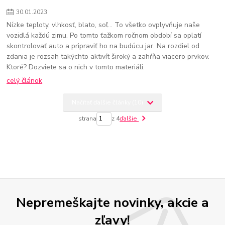
30
.
01
.
2023
Nízke teploty, vlhkosť, blato, soľ... To všetko ovplyvňuje naše
vozidlá každú zimu. Po tomto ťažkom ročnom období sa oplatí
skontrolovať auto a pripraviť ho na budúcu jar. Na rozdiel od
zdania je rozsah takýchto aktivít široký a zahŕňa viacero prvkov.
Ktoré? Dozviete sa o nich v tomto materiáli.
celý článok
Načítať ďalšie články (10)
strana
z 4
ďalšie
Nepremeškajte novinky, akcie a
zľavy!