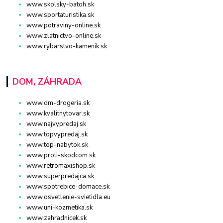
www.skolsky-batoh.sk
www.sportaturistika.sk
www.potraviny-online.sk
www.zlatnictvo-online.sk
www.rybarstvo-kamenik.sk
DOM, ZÁHRADA
www.dm-drogeria.sk
www.kvalitnytovar.sk
www.najvypredaj.sk
www.topvypredaj.sk
www.top-nabytok.sk
www.proti-skodcom.sk
www.retromaxishop.sk
www.superpredajca.sk
www.spotrebice-domace.sk
www.osvetlenie-svietidla.eu
www.uni-kozmetika.sk
www.zahradnicek.sk