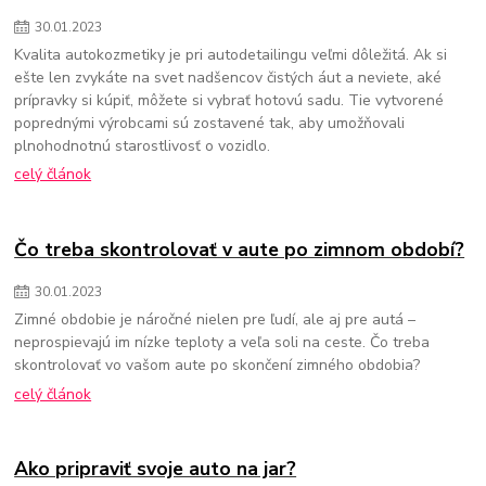
30
.
01
.
2023
Kvalita autokozmetiky je pri autodetailingu veľmi dôležitá. Ak si
ešte len zvykáte na svet nadšencov čistých áut a neviete, aké
prípravky si kúpiť, môžete si vybrať hotovú sadu. Tie vytvorené
poprednými výrobcami sú zostavené tak, aby umožňovali
plnohodnotnú starostlivosť o vozidlo.
celý článok
Čo treba skontrolovať v aute po zimnom období?
30
.
01
.
2023
Zimné obdobie je náročné nielen pre ľudí, ale aj pre autá –
neprospievajú im nízke teploty a veľa soli na ceste. Čo treba
skontrolovať vo vašom aute po skončení zimného obdobia?
celý článok
Ako pripraviť svoje auto na jar?