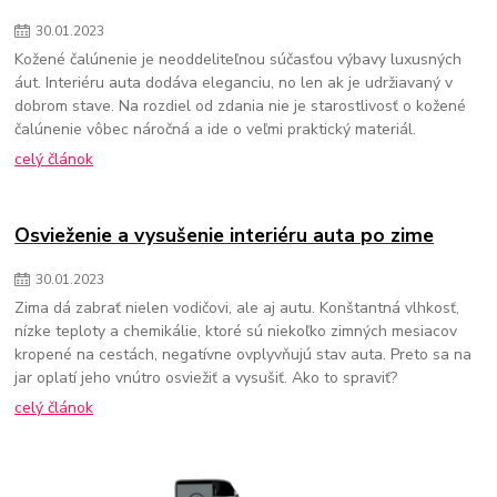
30
.
01
.
2023
Kožené čalúnenie je neoddeliteľnou súčasťou výbavy luxusných
áut. Interiéru auta dodáva eleganciu, no len ak je udržiavaný v
dobrom stave. Na rozdiel od zdania nie je starostlivosť o kožené
čalúnenie vôbec náročná a ide o veľmi praktický materiál.
celý článok
Osvieženie a vysušenie interiéru auta po zime
30
.
01
.
2023
Zima dá zabrať nielen vodičovi, ale aj autu. Konštantná vlhkosť,
nízke teploty a chemikálie, ktoré sú niekoľko zimných mesiacov
kropené na cestách, negatívne ovplyvňujú stav auta. Preto sa na
jar oplatí jeho vnútro osviežiť a vysušiť. Ako to spraviť?
celý článok