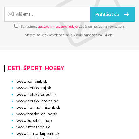
Prihlásiť sa
Súhlasím so
spracovaním osobných údajov
za účelom zasielania newslettera.
Môžete sa kedykoľvek odhlásiť. Zasielame raz za 14 dní.
DETI, ŠPORT, HOBBY
www.kamenik.sk
www.detsky-raj.sk
www.detskaradost.sk
www.detsky-hrdina.sk
www.domaci-milacik.sk
www.hracky-online.sk
www.kupelna.shop
www.stonshop.sk
www.sanita-kupelne.sk