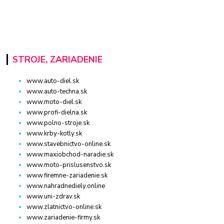
STROJE, ZARIADENIE
www.auto-diel.sk
www.auto-techna.sk
www.moto-diel.sk
www.profi-dielna.sk
www.polno-stroje.sk
www.krby-kotly.sk
www.stavebnictvo-online.sk
www.maxiobchod-naradie.sk
www.moto-prislusenstvo.sk
www.firemne-zariadenie.sk
www.nahradnediely.online
www.uni-zdrav.sk
www.zlatnictvo-online.sk
www.zariadenie-firmy.sk