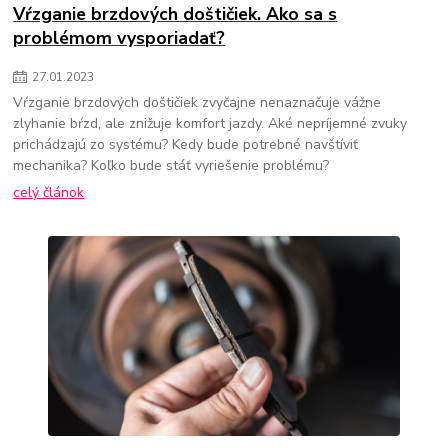
Vŕzganie brzdových doštičiek. Ako sa s
problémom vysporiadať?
27
.
01
.
2023
Vŕzganie brzdových doštičiek zvyčajne nenaznačuje vážne
zlyhanie bŕzd, ale znižuje komfort jazdy. Aké nepríjemné zvuky
prichádzajú zo systému? Kedy bude potrebné navštíviť
mechanika? Koľko bude stáť vyriešenie problému?
celý článok