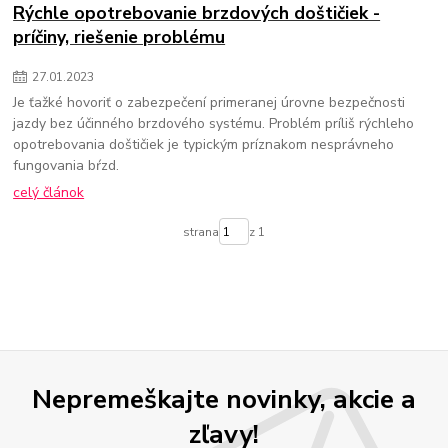
Rýchle opotrebovanie brzdových doštičiek -
príčiny, riešenie problému
27
.
01
.
2023
Je ťažké hovoriť o zabezpečení primeranej úrovne bezpečnosti
jazdy bez účinného brzdového systému. Problém príliš rýchleho
opotrebovania doštičiek je typickým príznakom nesprávneho
fungovania bŕzd.
celý článok
strana
z 1
Nepremeškajte novinky, akcie a
zľavy!