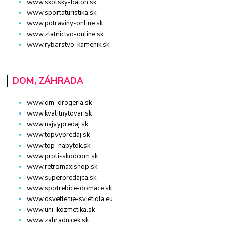
www.skolsky-batoh.sk
www.sportaturistika.sk
www.potraviny-online.sk
www.zlatnictvo-online.sk
www.rybarstvo-kamenik.sk
DOM, ZÁHRADA
www.dm-drogeria.sk
www.kvalitnytovar.sk
www.najvypredaj.sk
www.topvypredaj.sk
www.top-nabytok.sk
www.proti-skodcom.sk
www.retromaxishop.sk
www.superpredajca.sk
www.spotrebice-domace.sk
www.osvetlenie-svietidla.eu
www.uni-kozmetika.sk
www.zahradnicek.sk