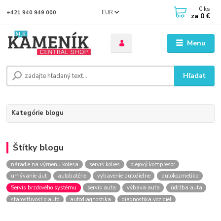
0
ks
EUR
+421 940 949 000
za
0 €
Menu
Hľadať
Kategórie blogu
Štítky blogu
náradie na výmenu kolesa
servis kolies
olejový kompresor
umývanie áut
autobatérie
vybavenie autodielne
autokozmetika
Servis brzdového systému
servis auta
výbava auta
údržba auta
starostlivosť o auto
autodiagnostika
diagnostika vozidiel
kontrola vozidla
Výmena kolesa
kompresor
Lakovanie