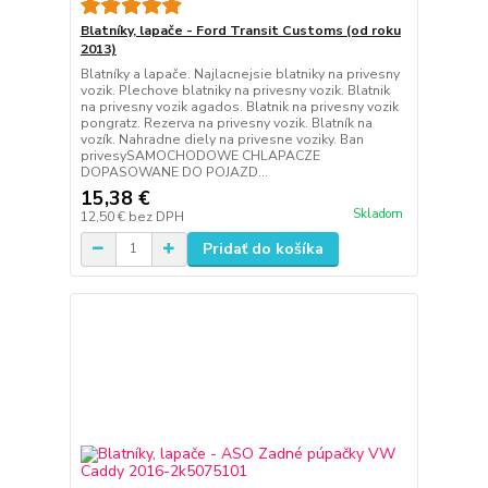
Blatníky, lapače - Ford Transit Customs (od roku
2013)
Blatníky a lapače. Najlacnejsie blatniky na privesny
vozik. Plechove blatniky na privesny vozik. Blatnik
na privesny vozik agados. Blatnik na privesny vozik
pongratz. Rezerva na privesny vozik. Blatník na
vozík. Nahradne diely na privesne voziky. Ban
privesySAMOCHODOWE CHLAPACZE
DOPASOWANE DO POJAZD...
15,38 €
Skladom
12,50 €
bez DPH
Pridať do košíka