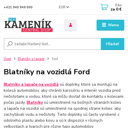
0
ks
EUR
+421 940 949 000
za
0 €
Menu
Hľadať
Úvod
Blatníky a lapače
Ford
Blatníky na vozidlá Ford
Blatníky a lapače na vozidlá
sú doplnky, ktoré sa montujú na
kolesá automobilov, aby chránili karosériu a interiér vozidla pred
nečistotami a vodou, ktoré sa môžu dostať do kontaktu s kolesami
počas jazdy.
Blatníky
sú umiestnené na bočných stranách kolies
a lapače na vozidlá sú umiestnené na spodnej strane kolies, aby
zachytávali vodu a nečistoty. Tieto doplnky sú často vyrobené z
odolného plastu alebo kovu a sú k dispozícii v rôznych
veľkostiach a tvaroch pre rôzne typy automobilov.