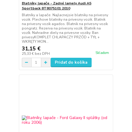
Blatníky, lapače - Zadné lamely Audi A5
Sportback 8T8075101 2010
Blatníky a lapače. Najlacnejsie blatniky na privesny
vozik. Plechove blatniky na privesny vozik. Blatnik
na privesny vozik agados. Blatnik na privesny vozik
pongratz. Rezerva na privesny vozik. Blatník na
vozík. Nahradne diely na privesne voziky. Ban
privesyKOMPLET CHLAPACZY PRZÓD + TYŁ +
WKRĘTY MON...
31,15 €
Skladom
25,33 €
bez DPH
Pridať do košíka