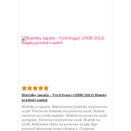
Blatníky, lapače - Ford Kuga I (2008-2012) Blapky
predné+zadné
Blatníky a lapače. Najlacnejsie blatniky na privesny
vozik. Plechove blatniky na privesny vozik. Blatnik
na privesny vozik agados. Blatnik na privesny vozik
pongratz. Rezerva na privesny vozik. Blatník na
vozík. Nahradne diely na privesne voziky. Ban
privesyFabrycznie nowy chlapacz. Oryginał