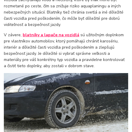
rozmetané po ceste, čím sa znižuje riziko aquaplaningu a iných
nebezpečných situácií. Blatníky tiež chránia svetlá a iné dôležité
časti vozidla pred poškodením, čo môže byť dôležité pre dobrú
viditeľnosť a bezpečnosť jazdy.
V závere,
blatníky a lapače na vozidlá
sú užitočným doplnkom
pre vlastníkov automobilov, ktorý pomáhajú chrániť karosériu,
interiér a dôležité časti vozidla pred poškodením a zlepšujú
bezpečnosť jazdy. Je dôležité si vybrať správne veľkosti a
materiály pre váš konkrétny typ vozidla a pravidelne kontrolovať
a čistiť tieto doplnky, aby zostali v dobrom stave.