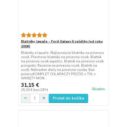
Blatníky, lapače - Ford Galaxy II splátky (od roku
2006)
Blatníky a lapače. Najlacnejsie blatniky na privesny
vozik. Plechove blatniky na privesny vozik. Blatnik
na privesny vozik agados. Blatnik na privesny vozik
pongratz. Rezerva na privesny vozik. Blatník na
vozík. Nahradne diely na privesne voziky. Ban
privesyKOMPLET CHLAPACZY PRZÓD + TYŁ +
WKRĘTY MON...
31,15 €
Skladom
25,33 €
bez DPH
Pridať do košíka