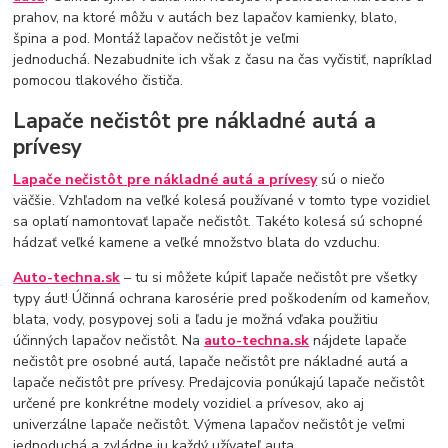
prahov, na ktoré môžu v autách bez lapačov kamienky, blato,
špina a pod. Montáž lapačov nečistôt je veľmi
jednoduchá. Nezabudnite ich však z času na čas vyčistiť, napríklad
pomocou tlakového čističa.
Lapače nečistôt pre nákladné autá a
prívesy
Lapače nečistôt pre nákladné autá a prívesy
sú o niečo
väčšie. Vzhľadom na veľké kolesá používané v tomto type vozidiel
sa oplatí namontovať lapače nečistôt. Takéto kolesá sú schopné
hádzať veľké kamene a veľké množstvo blata do vzduchu.
Auto-techna.sk
– tu si môžete kúpiť lapače nečistôt pre všetky
typy áut! Účinná ochrana karosérie pred poškodením od kameňov,
blata, vody, posypovej soli a ľadu je možná vďaka použitiu
účinných lapačov nečistôt. Na
auto-techna.sk
nájdete lapače
nečistôt pre osobné autá, lapače nečistôt pre nákladné autá a
lapače nečistôt pre prívesy. Predajcovia ponúkajú lapače nečistôt
určené pre konkrétne modely vozidiel a prívesov, ako aj
univerzálne lapače nečistôt. Výmena lapačov nečistôt je veľmi
jednoduchá a zvládne ju každý užívateľ auta.