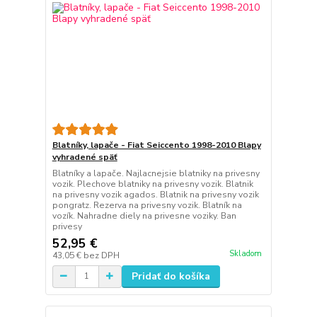
Blatníky, lapače - Fiat Seiccento 1998-2010 Blapy
vyhradené späť
Blatníky a lapače. Najlacnejsie blatniky na privesny
vozik. Plechove blatniky na privesny vozik. Blatnik
na privesny vozik agados. Blatnik na privesny vozik
pongratz. Rezerva na privesny vozik. Blatník na
vozík. Nahradne diely na privesne voziky. Ban
privesy
52,95 €
Skladom
43,05 €
bez DPH
Pridať do košíka