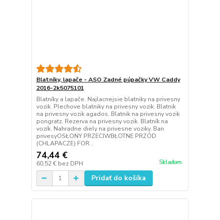
Blatníky, lapače - ASO Zadné púpačky VW Caddy
2016-2k5075101
Blatníky a lapače. Najlacnejsie blatniky na privesny
vozik. Plechove blatniky na privesny vozik. Blatnik
na privesny vozik agados. Blatnik na privesny vozik
pongratz. Rezerva na privesny vozik. Blatník na
vozík. Nahradne diely na privesne voziky. Ban
privesyOSŁONY PRZECIWBŁOTNE PRZÓD
(CHLAPACZE) FOR...
74,44 €
Skladom
60,52 €
bez DPH
Pridať do košíka