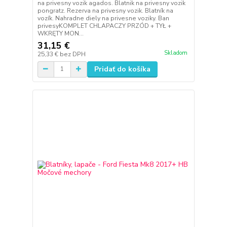
na privesny vozik agados. Blatnik na privesny vozik
pongratz. Rezerva na privesny vozik. Blatník na
vozík. Nahradne diely na privesne voziky. Ban
privesyKOMPLET CHLAPACZY PRZÓD + TYŁ +
WKRĘTY MON...
31,15 €
Skladom
25,33 €
bez DPH
Pridať do košíka