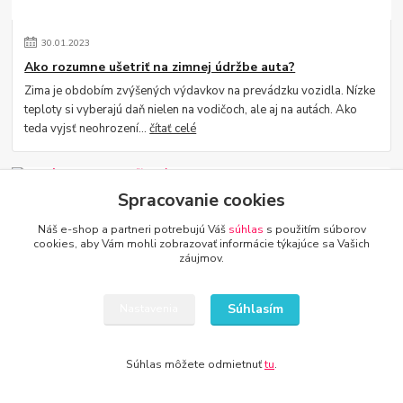
30
.
01
.
2023
Ako rozumne ušetriť na zimnej údržbe auta?
Zima je obdobím zvýšených výdavkov na prevádzku vozidla. Nízke
teploty si vyberajú daň nielen na vodičoch, ale aj na autách. Ako
teda vyjsť neohrození...
čítať celé
Spracovanie cookies
Náš e-shop a partneri potrebujú Váš
súhlas
s použitím súborov
cookies, aby Vám mohli zobrazovať informácie týkajúce sa Vašich
záujmov.
Súhlasím
Nastavenia
30
.
01
.
2023
5 spôsobov, ako znížiť náklady na auto
Súhlas môžete odmietnuť
tu
.
Náklady na údržbu auta sú významnou položkou v domácom
rozpočte. Pohonné hmoty, náhradné diely, prevádzkové kvapaliny,