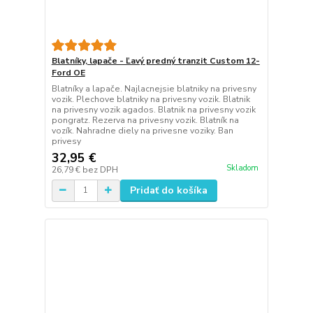
Blatníky, lapače - Ľavý predný tranzit Custom 12-
Ford OE
Blatníky a lapače. Najlacnejsie blatniky na privesny
vozik. Plechove blatniky na privesny vozik. Blatnik
na privesny vozik agados. Blatnik na privesny vozik
pongratz. Rezerva na privesny vozik. Blatník na
vozík. Nahradne diely na privesne voziky. Ban
privesy
32,95 €
Skladom
26,79 €
bez DPH
Pridať do košíka