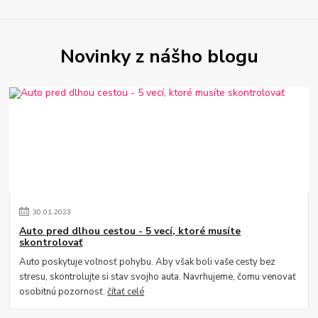
Novinky z nášho blogu
30
.
01
.
2023
Auto pred dlhou cestou - 5 vecí, ktoré musíte
skontrolovať
Auto poskytuje voľnosť pohybu. Aby však boli vaše cesty bez
stresu, skontrolujte si stav svojho auta. Navrhujeme, čomu venovať
osobitnú pozornosť.
čítať celé