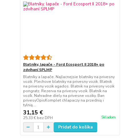
Blatníky, lapače - Ford Ecosport II 2018+ po
zdvíhaní SPLMP
Blatníky a lapače. Najlacnejsie blatniky na privesny
vozik. Plechove blatniky na privesny vozik. Blatnik
na privesny vozik agados. Blatnik na privesny vozik
pongratz. Rezerva na privesny vozik. Blatník na
vozík. Nahradne diely na privesne voziky. Ban
privesyOpisKomplet chlapaczy na przednią i
tylnią...
31,15 €
Skladom
25,33 €
bez DPH
Pridať do košíka