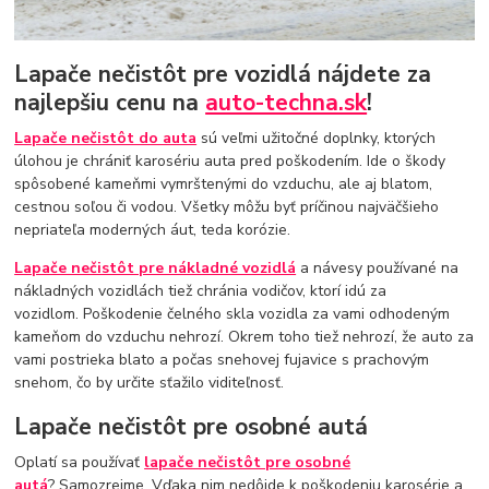
Lapače nečistôt pre vozidlá nájdete za
najlepšiu cenu na
auto-techna.sk
!
Lapače nečistôt do auta
sú veľmi užitočné doplnky, ktorých
úlohou je chrániť karosériu auta pred poškodením. Ide o škody
spôsobené kameňmi vymrštenými do vzduchu, ale aj blatom,
cestnou soľou či vodou. Všetky môžu byť príčinou najväčšieho
nepriateľa moderných áut, teda korózie.
Lapače nečistôt pre nákladné vozidlá
a návesy používané na
nákladných vozidlách tiež chránia vodičov, ktorí idú za
vozidlom. Poškodenie čelného skla vozidla za vami odhodeným
kameňom do vzduchu nehrozí. Okrem toho tiež nehrozí, že auto za
vami postrieka blato a počas snehovej fujavice s prachovým
snehom, čo by určite sťažilo viditeľnosť.
Lapače nečistôt pre osobné autá
Oplatí sa používať
lapače nečistôt pre osobné
autá
? Samozrejme. Vďaka nim nedôjde k poškodeniu karosérie a