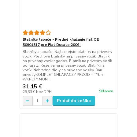
Blatníky, lapače - Predné kňučanie fiat OE
50901517 pre Fiat Ducato 2006-
Blatníky a lapače. Najlacnejsie blatniky na privesny
vozik. Plechove blatniky na privesny vozik. Blatnik
na privesny vozik agados. Blatnik na privesny vozik
pongratz. Rezerva na privesny vozik. Blatník na
vozík. Nahradne diely na privesne voziky. Ban
privesyKOMPLET CHLAPACZY PRZÓD + TYŁ +
WKRĘTY MON...
31,15 €
Skladom
25,33 €
bez DPH
Pridať do košíka