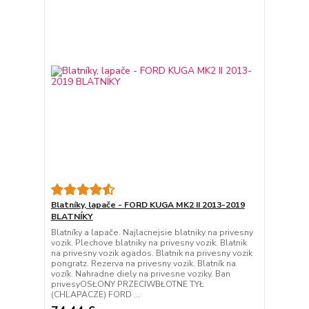
Blatníky, lapače - FORD KUGA MK2 II 2013-2019
BLATNÍKY
Blatníky a lapače. Najlacnejsie blatniky na privesny
vozik. Plechove blatniky na privesny vozik. Blatnik
na privesny vozik agados. Blatnik na privesny vozik
pongratz. Rezerva na privesny vozik. Blatník na
vozík. Nahradne diely na privesne voziky. Ban
privesyOSŁONY PRZECIWBŁOTNE TYŁ
(CHLAPACZE) FORD ...