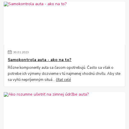
30
.
01
.
2023
Samokontrola auta - ako na to?
Rôzne komponenty auta sa časom opotrebujú. Často sa však o
potrebe ich výmeny dozvieme v tú najmenej vhodnú chvíľu. Aby ste
sa vyhli nepríjemným situá...
čítať celé