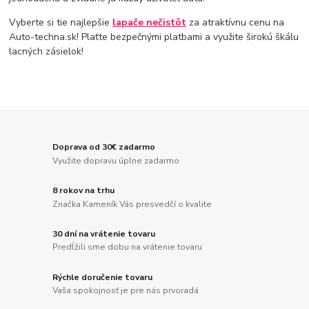
Vyberte si tie najlepšie
lapače nečistôt
za atraktívnu cenu na
Auto-techna.sk! Plaťte bezpečnými platbami a využite širokú škálu
lacných zásielok!
Doprava od 30€ zadarmo
Využite dopravu úplne zadarmo
8 rokov na trhu
Značka Kameník Vás presvedčí o kvalite
30 dní na vrátenie tovaru
Predĺžili sme dobu na vrátenie tovaru
Rýchle doručenie tovaru
Vaša spokojnosť je pre nás prvoradá