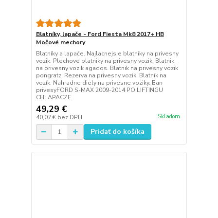
Blatníky, lapače - Ford Fiesta Mk8 2017+ HB
Močové mechory
Blatníky a lapače. Najlacnejsie blatniky na privesny
vozik. Plechove blatniky na privesny vozik. Blatnik
na privesny vozik agados. Blatnik na privesny vozik
pongratz. Rezerva na privesny vozik. Blatník na
vozík. Nahradne diely na privesne voziky. Ban
privesyFORD S-MAX 2009-2014 PO LIFTINGU
CHLAPACZE
49,29 €
Skladom
40,07 €
bez DPH
Pridať do košíka