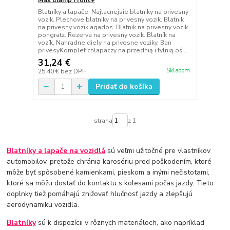
Max Blamp Front+
Blatníky a lapače. Najlacnejsie blatniky na privesny
vozik. Plechove blatniky na privesny vozik. Blatnik
na privesny vozik agados. Blatnik na privesny vozik
pongratz. Rezerva na privesny vozik. Blatník na
vozík. Nahradne diely na privesne voziky. Ban
privesyKomplet chlapaczy na przednią i tylnią oś ...
31,24 €
Skladom
25,40 €
bez DPH
Pridať do košíka
strana
z 1
Blatníky a lapače na vozidlá
sú veľmi užitočné pre vlastníkov
automobilov, pretože chránia karosériu pred poškodením, ktoré
môže byť spôsobené kamienkami, pieskom a inými nečistotami,
ktoré sa môžu dostať do kontaktu s kolesami počas jazdy. Tieto
doplnky tiež pomáhajú znižovať hlučnosť jazdy a zlepšujú
aerodynamiku vozidla.
Blatníky
sú k dispozícii v rôznych materiáloch, ako napríklad