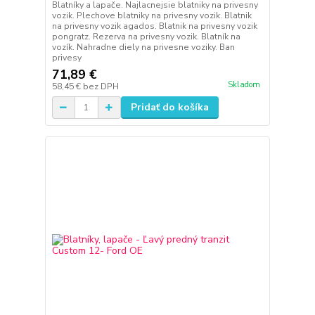
Blatníky a lapače. Najlacnejsie blatniky na privesny
vozik. Plechove blatniky na privesny vozik. Blatnik
na privesny vozik agados. Blatnik na privesny vozik
pongratz. Rezerva na privesny vozik. Blatník na
vozík. Nahradne diely na privesne voziky. Ban
privesy
71,89 €
Skladom
58,45 €
bez DPH
Pridať do košíka