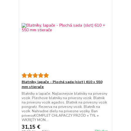
Blatníky, lapače - Plochá sada (slot) 610 + 550
mm stierače
Blatníky a lapače. Najlacnejsie blatniky na privesny
vozik. Plechove blatniky na privesny vozik. Blatnik
na privesny vozik agados. Blatnik na privesny vozik
pongratz. Rezerva na privesny vozik. Blatník na
vozík. Nahradne diely na privesne voziky. Ban
privesyKOMPLET CHLAPACZY PRZÓD + TYŁ +
WKRĘTY MON...
31,15 €