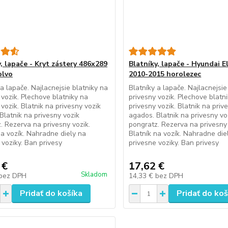
, lapače - Kryt zástery 486x289
Blatníky, lapače - Hyundai E
olvo
2010-2015 horolezec
 a lapače. Najlacnejsie blatniky na
Blatníky a lapače. Najlacnejsie
 vozik. Plechove blatniky na
privesny vozik. Plechove blatn
 vozik. Blatnik na privesny vozik
privesny vozik. Blatnik na priv
Blatnik na privesny vozik
agados. Blatnik na privesny vo
. Rezerva na privesny vozik.
pongratz. Rezerva na privesny 
na vozík. Nahradne diely na
Blatník na vozík. Nahradne die
 voziky. Ban privesy
privesne voziky. Ban privesy
 €
17,62 €
Skladom
bez DPH
14,33 €
bez DPH
Pridať do košíka
Pridať do koš