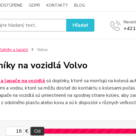
ODSTÚPENIE
GDPR
KONTAKTY
BLOG
Neviet
Hľadať
+421
latníky a lapače
Volvo
níky na vozidlá Volvo
 a lapače na vozidlá
sú doplnky, ktoré sa montujú na kolesá auto
mi a vodou, ktoré sa môžu dostať do kontaktu s kolesami počas 
lapače na vozidlá sú umiestnené na spodnej strane kolies, aby za
z odolného plastu alebo kovu a sú k dispozícii v rôznych veľkost
€
Od