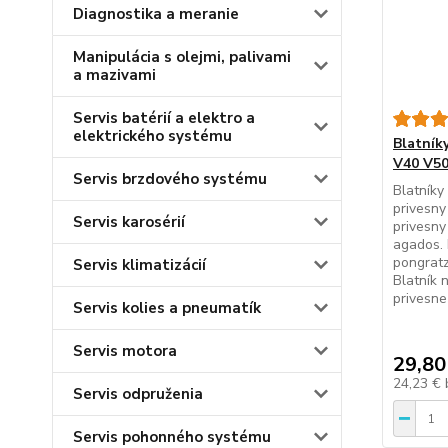
Diagnostika a meranie
Manipulácia s olejmi, palivami
a mazivami
Servis batérií a elektro a
elektrického systému
Blatník
V40 V50
Servis brzdového systému
Blatníky
privesny
Servis karosérií
privesny
agados. 
pongratz
Servis klimatizácií
Blatník 
privesne
Servis kolies a pneumatík
Servis motora
29,80
24,23 €
Servis odpruženia
Servis pohonného systému