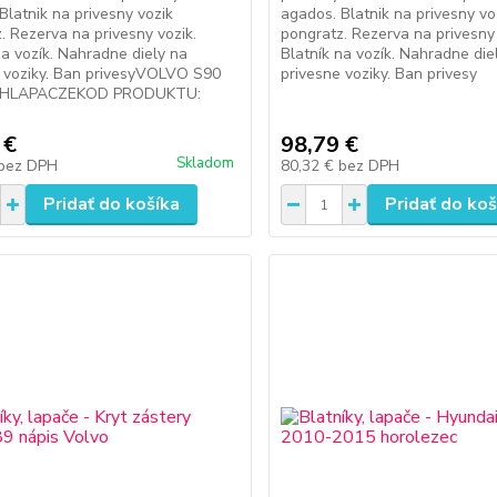
Blatnik na privesny vozik
agados. Blatnik na privesny vo
. Rezerva na privesny vozik.
pongratz. Rezerva na privesny 
na vozík. Nahradne diely na
Blatník na vozík. Nahradne die
 voziky. Ban privesyVOLVO S90
privesne voziky. Ban privesy
CHLAPACZEKOD PRODUKTU:
 €
98,79 €
Skladom
bez DPH
80,32 €
bez DPH
Pridať do košíka
Pridať do koš