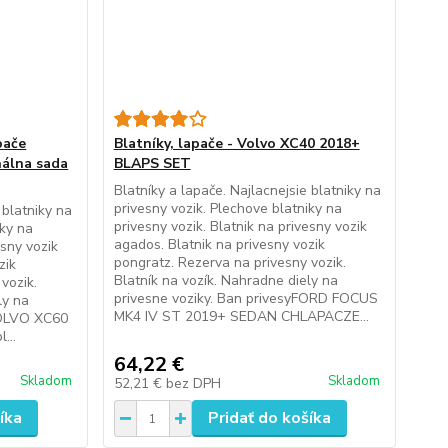
pače
Blatníky, lapače - Volvo XC40 2018+
nálna sada
BLAPS SET
Blatníky a lapače. Najlacnejsie blatniky na
privesny vozik. Plechove blatniky na
 blatniky na
privesny vozik. Blatnik na privesny vozik
iky na
agados. Blatnik na privesny vozik
esny vozik
pongratz. Rezerva na privesny vozik.
zik
Blatník na vozík. Nahradne diely na
vozik.
privesne voziky. Ban privesyFORD FOCUS
ly na
MK4 IV ST 2019+ SEDAN CHLAPACZE...
VOLVO XC60
...
64,22 €
Skladom
Skladom
52,21 €
bez DPH
íka
Pridať do košíka