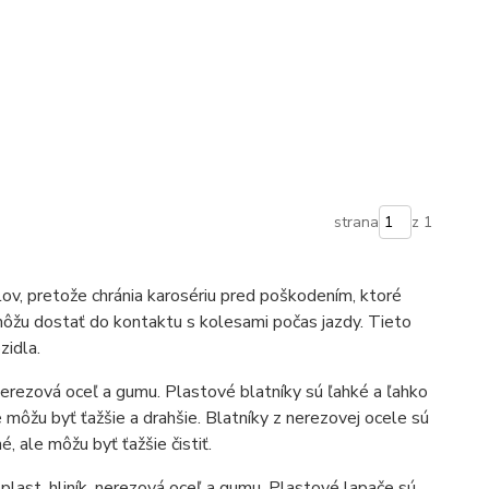
strana
z 1
ov, pretože chránia karosériu pred poškodením, ktoré
ôžu dostať do kontaktu s kolesami počas jazdy. Tieto
zidla.
, nerezová oceľ a gumu. Plastové blatníky sú ľahké a ľahko
e môžu byť ťažšie a drahšie. Blatníky z nerezovej ocele sú
 ale môžu byť ťažšie čistiť.
plast, hliník, nerezová oceľ a gumu. Plastové lapače sú