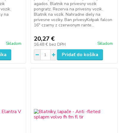
zik
agados. Blatnik na privesny vozik
vozik.
pongratz. Rezerva na privesny vozik.
ly na
Blatník na vozík. Nahradne diely na
privesne voziky. Ban privesyKołpak falcon
16" czarny z czerwonym rante...
20,27 €
Skladom
Skladom
16,48 €
bez DPH
íka
Pridať do košíka