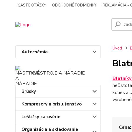
ČASTÉ OTÁZKY
OBCHODNÉ PODMIENKY
REKLAMÁCIA - 
Úvod
B
Autochémia
Blat
NÁSTROJE A NÁRADIE
Blatníky
nečistota
Brúsky
kolies a 
vyrobené 
Kompresory a príslušenstvo
Leštičky karosérie
Cena:
Organizácia a skladovanie