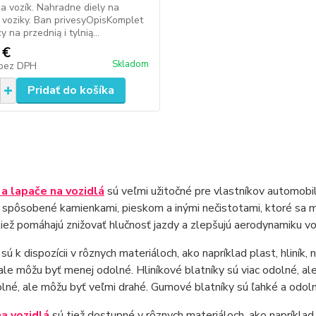
na vozík. Nahradne diely na
 voziky. Ban privesyOpisKomplet
 na przednią i tylnią...
 €
Skladom
bez DPH
Pridať do košíka
 a lapače na vozidlá
sú veľmi užitočné pre vlastníkov automobil
spôsobené kamienkami, pieskom a inými nečistotami, ktoré sa m
iež pomáhajú znižovať hlučnosť jazdy a zlepšujú aerodynamiku vo
sú k dispozícii v rôznych materiáloch, ako napríklad plast, hliník
, ale môžu byť menej odolné. Hliníkové blatníky sú viac odolné, al
lné, ale môžu byť veľmi drahé. Gumové blatníky sú ľahké a odolné,
a vozidlá
sú tiež dostupné v rôznych materiáloch, ako napríklad 