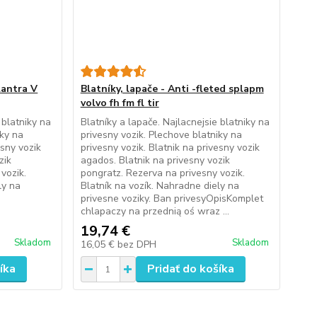
lantra V
Blatníky, lapače - Anti -fleted splapm
volvo fh fm fl tir
 blatniky na
Blatníky a lapače. Najlacnejsie blatniky na
iky na
privesny vozik. Plechove blatniky na
esny vozik
privesny vozik. Blatnik na privesny vozik
zik
agados. Blatnik na privesny vozik
vozik.
pongratz. Rezerva na privesny vozik.
ly na
Blatník na vozík. Nahradne diely na
privesne voziky. Ban privesyOpisKomplet
chlapaczy na przednią oś wraz ...
19,74 €
Skladom
Skladom
16,05 €
bez DPH
íka
Pridať do košíka