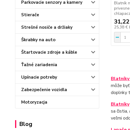
Parkovacie senzory a kamery
Blatník 
privesne
chlapaczy
Stierače
31,22
Strešné nosiče a držiaky
25,38 €
Škrabky na auto
Štartovacie zdroje a káble
Ťažné zariadenia
Upínacie potreby
Blatníky
môže byť 
Zabezpečenie vozidla
doplnky t
Motoryzacja
Blatníky
sa čistia
veľmi odo
Blog
Lapače n