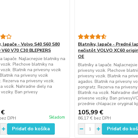
y, lapače - Volvo S40 S60 S80
Blatníky, lapače - Predné la
 V60 V70 C30 BLEPKERS
nečistôt VOLVO XC60 origi
OE
 a lapače. Najlacnejsie blatniky na
 vozik. Plechove blatniky na
Blatníky a lapače. Najlacnejsie
 vozik. Blatnik na privesny vozik
privesny vozik. Plechove blatn
Blatnik na privesny vozik
privesny vozik. Blatnik na priv
. Rezerva na privesny vozik.
agados. Blatnik na privesny vo
na vozík. Nahradne diely na
pongratz. Rezerva na privesny 
 voziky. Ban privesy
Blatník na vozík. Nahradne die
privesne voziky. Ban privesy
przednie chlapacze oryginal kpl
 €
105,99 €
Skladom
bez DPH
86,17 €
bez DPH
Pridať do košíka
Pridať do koš