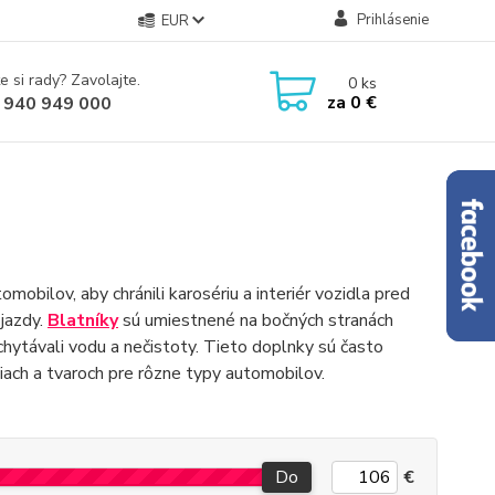
Prihlásenie
EUR
e si rady? Zavolajte.
0
ks
za
0 €
 940 949 000
mobilov, aby chránili karosériu a interiér vozidla pred
jazdy.
Blatníky
sú umiestnené na bočných stranách
chytávali vodu a nečistoty. Tieto doplnky sú často
iach a tvaroch pre rôzne typy automobilov.
Do
€