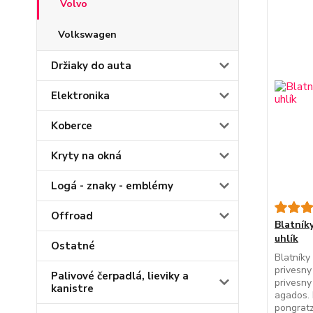
Volvo
Volkswagen
Držiaky do auta
Elektronika
Koberce
Kryty na okná
Logá - znaky - emblémy
Offroad
Blatníky
uhlík
Ostatné
Blatníky
privesny
Palivové čerpadlá, lieviky a
privesny
kanistre
agados. 
pongratz