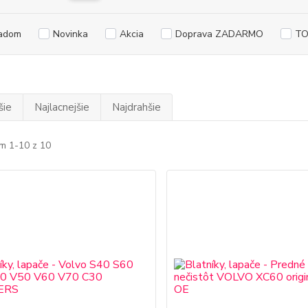
adom
Novinka
Akcia
Doprava ZADARMO
TO
šie
Najlacnejšie
Najdrahšie
m 1-10 z 10