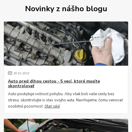
Novinky z nášho blogu
30
.
01
.
2023
Auto pred dlhou cestou - 5 vecí, ktoré musíte
skontrolovať
Auto poskytuje voľnosť pohybu. Aby však boli vaše cesty bez
stresu, skontrolujte si stav svojho auta. Navrhujeme, čomu venovať
osobitnú pozornosť.
čítať celé