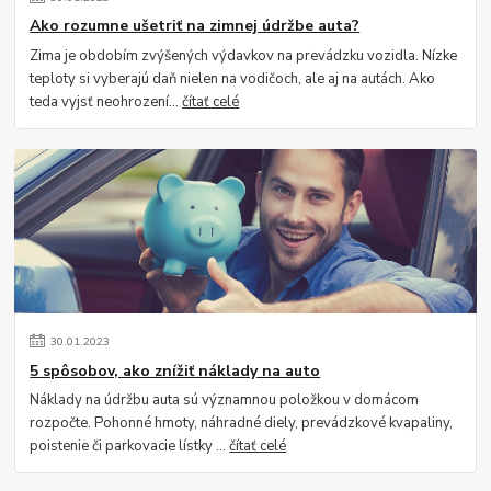
Ako rozumne ušetriť na zimnej údržbe auta?
Zima je obdobím zvýšených výdavkov na prevádzku vozidla. Nízke
teploty si vyberajú daň nielen na vodičoch, ale aj na autách. Ako
teda vyjsť neohrození...
čítať celé
30
.
01
.
2023
5 spôsobov, ako znížiť náklady na auto
Náklady na údržbu auta sú významnou položkou v domácom
rozpočte. Pohonné hmoty, náhradné diely, prevádzkové kvapaliny,
poistenie či parkovacie lístky ...
čítať celé