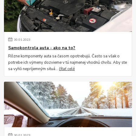
30
.
01
.
2023
Samokontrola auta - ako na to?
Rôzne komponenty auta sa časom opotrebujú. Často sa však o
potrebe ich výmeny dozvieme v tú najmenej vhodnú chvíľu. Aby ste
sa vyhli nepríjemným situá...
čítať celé
30
.
01
.
2023