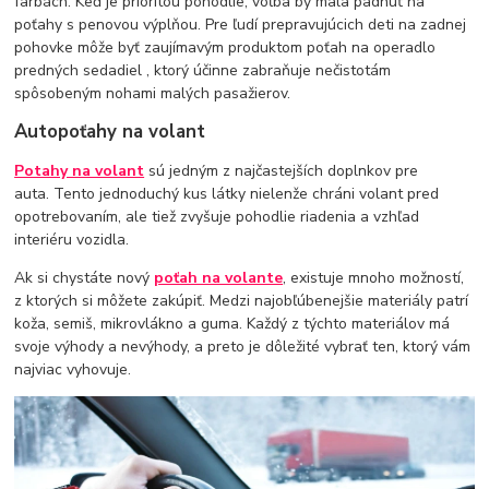
farbách. Keď je prioritou pohodlie, voľba by mala padnúť na
poťahy s penovou výplňou. Pre ľudí prepravujúcich deti na zadnej
pohovke môže byť zaujímavým produktom poťah na operadlo
predných sedadiel , ktorý účinne zabraňuje nečistotám
spôsobeným nohami malých pasažierov.
Autopoťahy na volant
Potahy na volant
sú jedným z najčastejších doplnkov pre
auta. Tento jednoduchý kus látky nielenže chráni volant pred
opotrebovaním, ale tiež zvyšuje pohodlie riadenia a vzhľad
interiéru vozidla.
Ak si chystáte nový
poťah na volante
, existuje mnoho možností,
z ktorých si môžete zakúpiť. Medzi najobľúbenejšie materiály patrí
koža, semiš, mikrovlákno a guma. Každý z týchto materiálov má
svoje výhody a nevýhody, a preto je dôležité vybrať ten, ktorý vám
najviac vyhovuje.