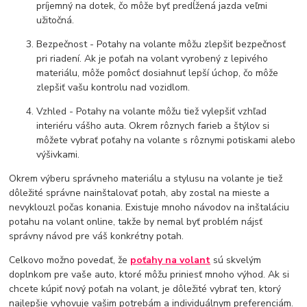
príjemný na dotek, čo môže byť predĺžená jazda veľmi
užitočná.
Bezpečnost - Potahy na volante môžu zlepšiť bezpečnosť
pri riadení. Ak je poťah na volant vyrobený z lepivého
materiálu, môže pomôcť dosiahnuť lepší úchop, čo môže
zlepšiť vašu kontrolu nad vozidlom.
Vzhled - Potahy na volante môžu tiež vylepšiť vzhľad
interiéru vášho auta. Okrem rôznych farieb a štýlov si
môžete vybrať poťahy na volante s rôznymi potiskami alebo
výšivkami.
Okrem výberu správneho materiálu a stylusu na volante je tiež
dôležité správne nainštalovať potah, aby zostal na mieste a
nevyklouzl počas konania. Existuje mnoho návodov na inštaláciu
potahu na volant online, takže by nemal byť problém nájsť
správny návod pre váš konkrétny potah.
Celkovo možno povedať, že
poťahy na volant
sú skvelým
doplnkom pre vaše auto, ktoré môžu priniesť mnoho výhod. Ak si
chcete kúpiť nový poťah na volant, je dôležité vybrať ten, ktorý
najlepšie vyhovuje vašim potrebám a individuálnym preferenciám.