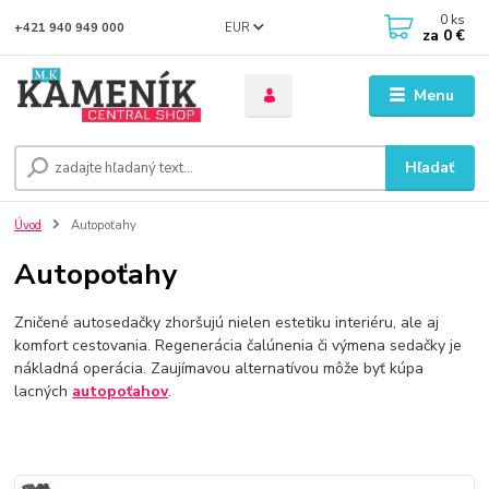
0
ks
EUR
+421 940 949 000
za
0 €
Menu
Hľadať
Úvod
Autopoťahy
Autopoťahy
Zničené autosedačky zhoršujú nielen estetiku interiéru, ale aj
komfort cestovania. Regenerácia čalúnenia či výmena sedačky je
nákladná operácia. Zaujímavou alternatívou môže byť kúpa
lacných
autopoťahov
.