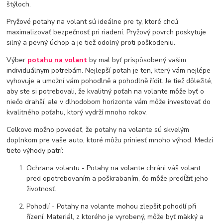
štýloch.
Pryžové potahy na volant sú ideálne pre ty, ktoré chcú
maximalizovať bezpečnosť pri riadení. Pryžový povrch poskytuje
silný a pevný úchop a je tiež odolný proti poškodeniu.
Výber
potahu na volant
by mal byť prispôsobený vašim
individuálnym potrebám. Nejlepší potah je ten, který vám nejlépe
vyhovuje a umožní vám pohodlně a pohodlně řídit. Je tiež dôležité,
aby ste si potrebovali, že kvalitný poťah na volante môže byť o
niečo drahší, ale v dlhodobom horizonte vám môže investovať do
kvalitného poťahu, ktorý vydrží mnoho rokov.
Celkovo možno povedať, že potahy na volante sú skvelým
doplnkom pre vaše auto, ktoré môžu priniesť mnoho výhod. Medzi
tieto výhody patrí:
Ochrana volantu - Potahy na volante chráni váš volant
pred opotrebovaním a poškrabaním, čo môže predĺžiť jeho
životnosť.
Pohodlí - Potahy na volante mohou zlepšit pohodlí při
řízení. Materiál, z ktorého je vyrobený, môže byť mäkký a