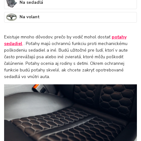
Na sedadlá
Na volant
Existuje mnoho dôvodov, prečo by vodič mohol dostať
poťahy
sedadiel
. Poťahy majú ochrannú funkciu proti mechanickému
poškodeniu sedadiel a iné. Budú užitočné pre ľudí, ktorí v aute
často prevážajú psa alebo iné zvieratá, ktoré môžu poškodiť
čalúnenie. Poťahy ocenia aj rodiny s deťmi. Okrem ochrannej
funkcie budú poťahy skvelé, ak chcete zakryť opotrebované
sedadlá vo vnútri auta.