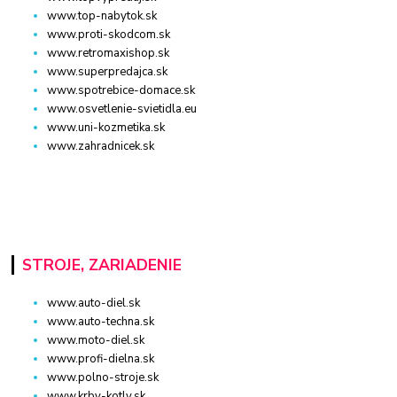
www.top-nabytok.sk
www.proti-skodcom.sk
www.retromaxishop.sk
www.superpredajca.sk
www.spotrebice-domace.sk
www.osvetlenie-svietidla.eu
www.uni-kozmetika.sk
www.zahradnicek.sk
STROJE, ZARIADENIE
www.auto-diel.sk
www.auto-techna.sk
www.moto-diel.sk
www.profi-dielna.sk
www.polno-stroje.sk
www.krby-kotly.sk