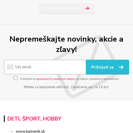
Zobraziť všetky články
Nepremeškajte novinky, akcie a
zľavy!
Prihlásiť sa
Súhlasím so
spracovaním osobných údajov
za účelom zasielania newslettera.
Môžete sa kedykoľvek odhlásiť. Zasielame raz za 14 dní.
DETI, ŠPORT, HOBBY
www.kamenik.sk