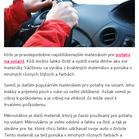
Kôže je pravdepodobne najobľúbenejším materiálom pre
poťahy
na volant
. Kôži možno ľahko čistiť a vydrží oveľa dlhšie ako iné
materiály. Väčšinou sa vyrába z kvalitných materiálov a ponúka v
mnohých rôznych štýloch a farbách.
Semiš je dalším populárním materiálem pro potahy na volant. Jeho
mäkký a príjemný pocit v ruke sú veľmi obľúbené. Avšak semiš je
citlivý k poškodeniu a je citlivý na vlhkosť, čo môže viesť k
trvalému poškodeniu.
Mikrovlákno je ďalší materiál, ktorý je často používaný pre poťahy
na volant. Mikrovlákno je veľmi odolné a ľahko sa čistí, a tak je
ideálne pre tie, ktoré chcú ľahko udržiavať svoje auto v čistote.
Tento materiál sa tiež ponúka v mnohých rôznych farbách a