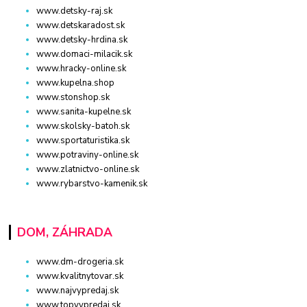
www.detsky-raj.sk
www.detskaradost.sk
www.detsky-hrdina.sk
www.domaci-milacik.sk
www.hracky-online.sk
www.kupelna.shop
www.stonshop.sk
www.sanita-kupelne.sk
www.skolsky-batoh.sk
www.sportaturistika.sk
www.potraviny-online.sk
www.zlatnictvo-online.sk
www.rybarstvo-kamenik.sk
DOM, ZÁHRADA
www.dm-drogeria.sk
www.kvalitnytovar.sk
www.najvypredaj.sk
www.topvypredaj.sk