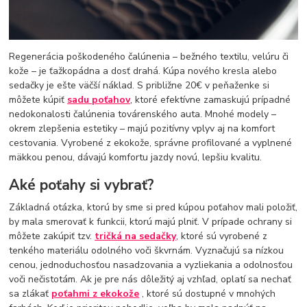
Regenerácia poškodeného čalúnenia – bežného textilu, velúru či
kože – je ťažkopádna a dosť drahá. Kúpa nového kresla alebo
sedačky je ešte väčší náklad. S približne 20€ v peňaženke si
môžete kúpiť
sadu poťahov
, ktoré efektívne zamaskujú prípadné
nedokonalosti čalúnenia továrenského auta. Mnohé modely –
okrem zlepšenia estetiky – majú pozitívny vplyv aj na komfort
cestovania. Vyrobené z ekokože, správne profilované a vyplnené
mäkkou penou, dávajú komfortu jazdy novú, lepšiu kvalitu.
Aké poťahy si vybrať?
Základná otázka, ktorú by sme si pred kúpou poťahov mali položiť,
by mala smerovať k funkcii, ktorú majú plniť. V prípade ochrany si
môžete zakúpiť tzv.
tričká na sedačky
, ktoré sú vyrobené z
tenkého materiálu odolného voči škvrnám. Vyznačujú sa nízkou
cenou, jednoduchosťou nasadzovania a vyzliekania a odolnosťou
voči nečistotám. Ak je pre nás dôležitý aj vzhľad, oplatí sa nechať
sa zlákať
poťahmi z ekokože
, ktoré sú dostupné v mnohých