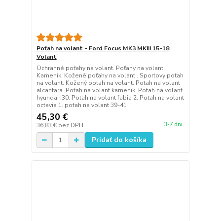
Poťah na volant - Ford Focus MK3 MKIII 15-18
Volant
Ochranné poťahy na volant. Poťahy na volant
Kamenik. Kožené poťahy na volant . Sportovy potah
na volant. Kožený potah na volant. Potah na volant
alcantara. Potah na volant kamenik. Potah na volant
hyundai i30. Potah na volant fabia 2. Potah na volant
octavia 1. potah na volant 39-41
45,30 €
3-7 dni
36,83 €
bez DPH
Pridať do košíka