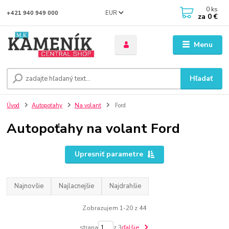
0
ks
EUR
+421 940 949 000
za
0 €
Menu
Hľadať
Úvod
Autopoťahy
Na volant
Ford
Autopoťahy na volant Ford
Upresniť parametre
Najnovšie
Najlacnejšie
Najdrahšie
Zobrazujem 1-20 z 44
strana
z 3
ďalšie