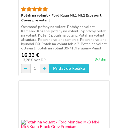
Poťah na volant - Ford Kuga Mk1 Mk2 Ecosport
Cover pre volant
Ochranné poťahy na volant. Poťahy na volant
Kamenik. Kožené poťahy na volant . Sportovy potah
na volant. Kožený potah na volant. Potah na volant
alcantara. Potah na volant kamenik. Potah na volant
hyundai i30. Potah na volant fabia 2. Potah na volant
octavia 1. potah na volant 39-41Oferujemy Państ
16,33 €
3-7 dni
13,28 €
bez DPH
Pridať do košíka