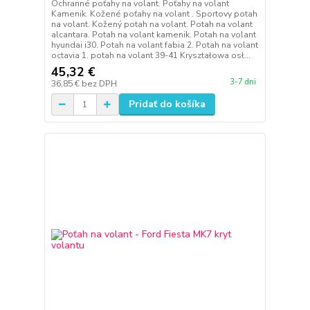
Ochranné poťahy na volant. Poťahy na volant
Kamenik. Kožené poťahy na volant . Sportovy potah
na volant. Kožený potah na volant. Potah na volant
alcantara. Potah na volant kamenik. Potah na volant
hyundai i30. Potah na volant fabia 2. Potah na volant
octavia 1. potah na volant 39-41 Kryształowa osł...
45,32 €
3-7 dni
36,85 €
bez DPH
Pridať do košíka