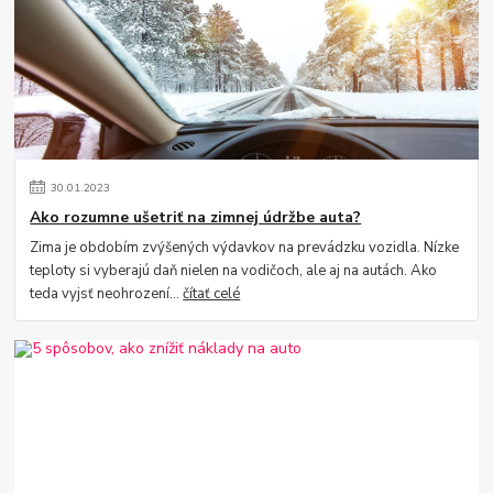
30
.
01
.
2023
Ako rozumne ušetriť na zimnej údržbe auta?
Zima je obdobím zvýšených výdavkov na prevádzku vozidla. Nízke
teploty si vyberajú daň nielen na vodičoch, ale aj na autách. Ako
teda vyjsť neohrození...
čítať celé