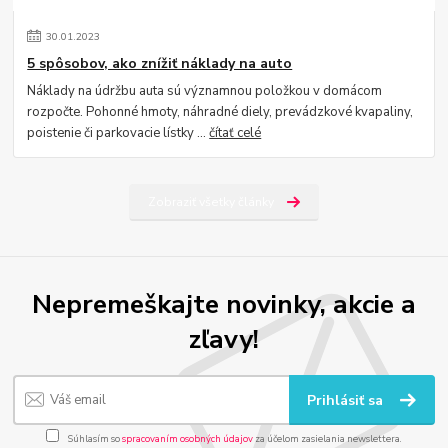
30
.
01
.
2023
5 spôsobov, ako znížiť náklady na auto
Náklady na údržbu auta sú významnou položkou v domácom
rozpočte. Pohonné hmoty, náhradné diely, prevádzkové kvapaliny,
poistenie či parkovacie lístky ...
čítať celé
Zobraziť všetky články
Nepremeškajte novinky, akcie a
zľavy!
Prihlásiť sa
Súhlasím so
spracovaním osobných údajov
za účelom zasielania newslettera.