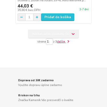
octavia 1. potah na volant 39-41 Auto kierunek p...
44,03 €
3-7 dni
35,80 €
bez DPH
Pridať do košíka
Načítať ďalšie produkty (20)
strana
z 3
ďalšie
Doprava od 30€ zadarmo
Využite dopravu úplne zadarmo
8 rokov na trhu
Značka Kameník Vás presvedčí o kvalite