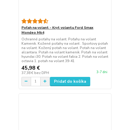
Poťah na volant - Kryt volantu Ford Smax
Mondeo Mk4
Ochranné poťahy na volant. Poťahy na volant
Kamenik. Kožené poťahy na volant . Sportovy potah
na volant. Kožený potah na volant. Potah na volant
alcantara. Potah na volant kamenik. Potah na volant
hyundai i30. Potah na volant fabia 2. Potah na volant
octavia 1. potah na volant 39-41
45,98 €
3-7 dni
37,38 €
bez DPH
Pridať do košíka