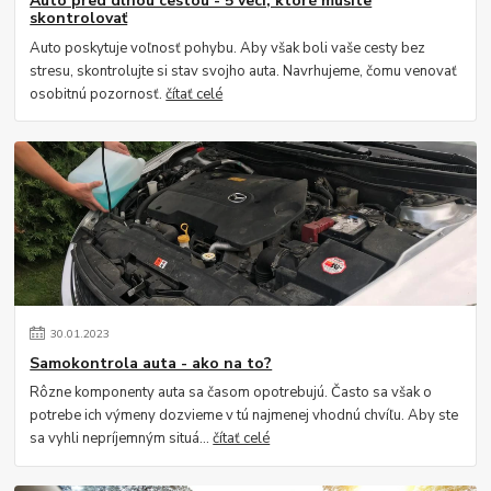
Auto pred dlhou cestou - 5 vecí, ktoré musíte
skontrolovať
Auto poskytuje voľnosť pohybu. Aby však boli vaše cesty bez
stresu, skontrolujte si stav svojho auta. Navrhujeme, čomu venovať
osobitnú pozornosť.
čítať celé
30
.
01
.
2023
Samokontrola auta - ako na to?
Rôzne komponenty auta sa časom opotrebujú. Často sa však o
potrebe ich výmeny dozvieme v tú najmenej vhodnú chvíľu. Aby ste
sa vyhli nepríjemným situá...
čítať celé