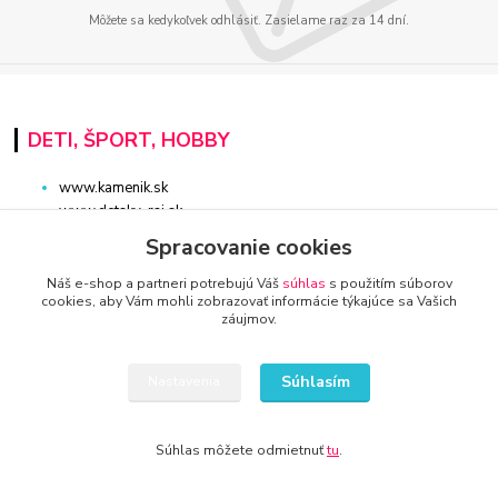
Môžete sa kedykoľvek odhlásiť. Zasielame raz za 14 dní.
DETI, ŠPORT, HOBBY
www.kamenik.sk
www.detsky-raj.sk
www.detskaradost.sk
Spracovanie cookies
www.detsky-hrdina.sk
www.domaci-milacik.sk
Náš e-shop a partneri potrebujú Váš
súhlas
s použitím súborov
cookies, aby Vám mohli zobrazovať informácie týkajúce sa Vašich
www.hracky-online.sk
záujmov.
www.kupelna.shop
www.stonshop.sk
www.sanita-kupelne.sk
Súhlasím
Nastavenia
www.skolsky-batoh.sk
www.sportaturistika.sk
www.potraviny-online.sk
Súhlas môžete odmietnuť
tu
.
www.zlatnictvo-online.sk
www.rybarstvo-kamenik.sk