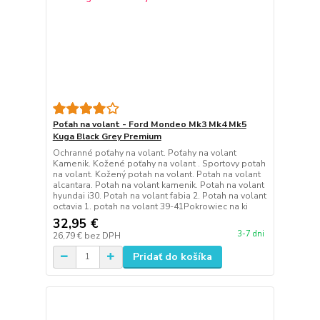
Poťah na volant - Ford Mondeo Mk3 Mk4 Mk5
Kuga Black Grey Premium
Ochranné poťahy na volant. Poťahy na volant
Kamenik. Kožené poťahy na volant . Sportovy potah
na volant. Kožený potah na volant. Potah na volant
alcantara. Potah na volant kamenik. Potah na volant
hyundai i30. Potah na volant fabia 2. Potah na volant
octavia 1. potah na volant 39-41Pokrowiec na ki
32,95 €
3-7 dni
26,79 €
bez DPH
Pridať do košíka