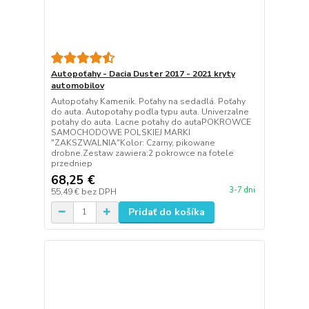
Autopoťahy - Dacia Duster 2017 - 2021 kryty
automobilov
Autopoťahy Kamenik. Poťahy na sedadlá. Poťahy
do auta. Autopotahy podla typu auta. Univerzalne
potahy do auta. Lacne potahy do autaPOKROWCE
SAMOCHODOWE POLSKIEJ MARKI
"ZAKSZWALNIA"Kolor: Czarny, pikowane
drobne.Zestaw zawiera:2 pokrowce na fotele
przedniep
68,25 €
3-7 dni
55,49 €
bez DPH
Pridať do košíka