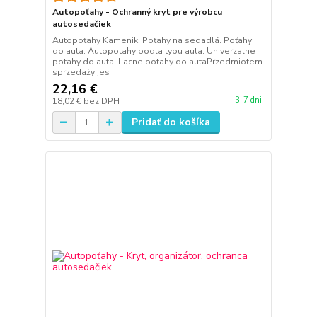
Autopoťahy - Ochranný kryt pre výrobcu
autosedačiek
Autopoťahy Kamenik. Poťahy na sedadlá. Poťahy
do auta. Autopotahy podla typu auta. Univerzalne
potahy do auta. Lacne potahy do autaPrzedmiotem
sprzedaży jes
22,16 €
3-7 dni
18,02 €
bez DPH
Pridať do košíka