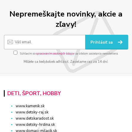
Nepremeškajte novinky, akcie a
zľavy!
Prihlásiť sa
Súhlasím so
spracovaním osobných údajov
za účelom zasielania newslettera.
Môžete sa kedykoľvek odhlásiť. Zasielame raz za 14 dní.
DETI, ŠPORT, HOBBY
www.kamenik.sk
www.detsky-raj.sk
www.detskaradost.sk
www.detsky-hrdina.sk
www.domaci-milacik.sk