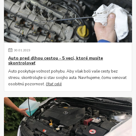
30
.
01
.
2023
Auto pred dlhou cestou - 5 vecí, ktoré musíte
skontrolovať
Auto poskytuje voľnosť pohybu. Aby však boli vaše cesty bez
stresu, skontrolujte si stav svojho auta. Navrhujeme, čomu venovať
osobitnú pozornosť.
čítať celé