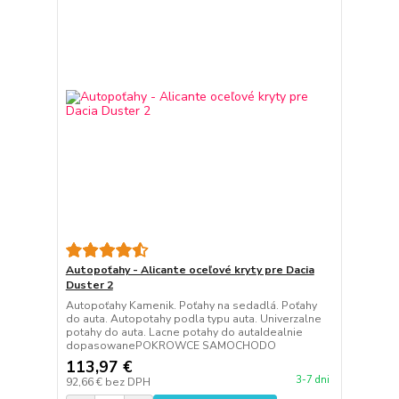
Autopoťahy - Alicante oceľové kryty pre Dacia
Duster 2
Autopoťahy Kamenik. Poťahy na sedadlá. Poťahy
do auta. Autopotahy podla typu auta. Univerzalne
potahy do auta. Lacne potahy do autaIdealnie
dopasowanePOKROWCE SAMOCHODO
113,97 €
3-7 dni
92,66 €
bez DPH