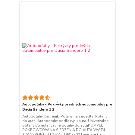
Autopoťahy - Pokrývky predných automobilov pre
Dacia Sandero 1 2
Autopoťahy Kamenik. Poťahy na sedadlá. Poťahy
do auta. Autopotahy podla typu auta. Univerzalne
potahy do auta. Lacne potahy do autaKOMPLET
POKROWCÓW NA SIEDZENIA DO AUTA:VW T4
TRANSPORTER,DOKA 1991-2003 rwersje 6 -