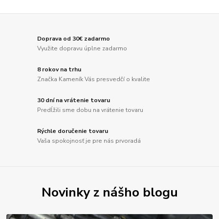
Doprava od 30€ zadarmo
Využite dopravu úplne zadarmo
8 rokov na trhu
Značka Kameník Vás presvedčí o kvalite
30 dní na vrátenie tovaru
Predĺžili sme dobu na vrátenie tovaru
Rýchle doručenie tovaru
Vaša spokojnosť je pre nás prvoradá
Novinky z nášho blogu