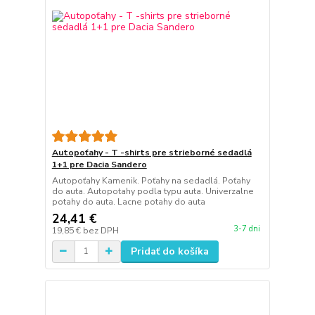
Autopoťahy - T -shirts pre strieborné sedadlá
1+1 pre Dacia Sandero
Autopoťahy Kamenik. Poťahy na sedadlá. Poťahy
do auta. Autopotahy podla typu auta. Univerzalne
potahy do auta. Lacne potahy do auta
24,41 €
3-7 dni
19,85 €
bez DPH
Pridať do košíka