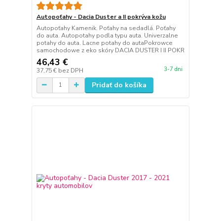
Autopoťahy - Dacia Duster a II pokrýva kožu
Autopoťahy Kamenik. Poťahy na sedadlá. Poťahy
do auta. Autopotahy podla typu auta. Univerzalne
potahy do auta. Lacne potahy do autaPokrowce
samochodowe z eko skóry DACIA DUSTER I II POKR
46,43 €
3-7 dni
37,75 €
bez DPH
Pridať do košíka