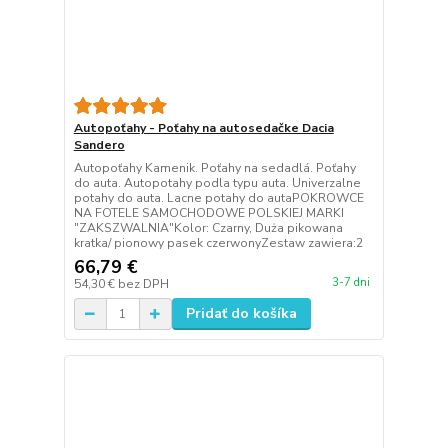
Autopoťahy - Poťahy na autosedačke Dacia
Sandero
Autopoťahy Kamenik. Poťahy na sedadlá. Poťahy
do auta. Autopotahy podla typu auta. Univerzalne
potahy do auta. Lacne potahy do autaPOKROWCE
NA FOTELE SAMOCHODOWE POLSKIEJ MARKI
"ZAKSZWALNIA"Kolor: Czarny, Duża pikowana
kratka/ pionowy pasek czerwonyZestaw zawiera:2
66,79 €
3-7 dni
54,30 €
bez DPH
Pridať do košíka