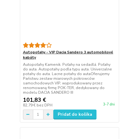
Autopoťahy - VIP Dacia Sandero 3 automobilové
kabáty
Autopoťahy Kamenik. Poťahy na sedadlá. Poťahy
do auta. Autopotahy podla typu auta. Univerzalne
potahy do auta. Lacne potahy do autaOferujemy
Państwu zestaw miarowych pokrowców
samochodowych VIP, wyprodukowany przez
renomowaną firmę POK-TER, dedykowany do
modelu DACIA SANDERO III
101,83 €
3-7 dni
82,79 €
bez DPH
Pridať do košíka