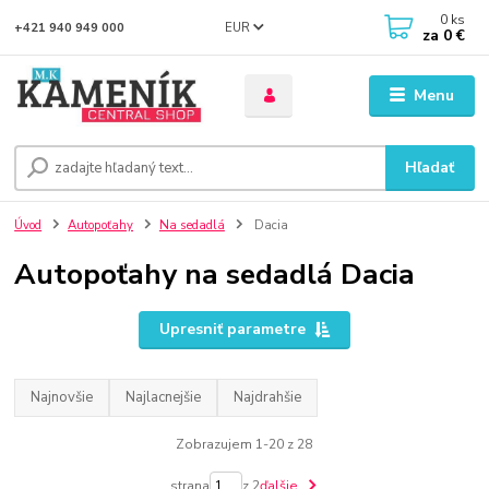
0
ks
EUR
+421 940 949 000
za
0 €
Menu
Hľadať
Úvod
Autopoťahy
Na sedadlá
Dacia
Autopoťahy na sedadlá Dacia
Upresniť parametre
Najnovšie
Najlacnejšie
Najdrahšie
Zobrazujem 1-20 z 28
strana
z 2
ďalšie