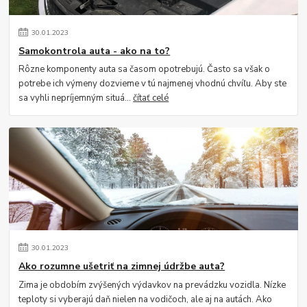
30
.
01
.
2023
Samokontrola auta - ako na to?
Rôzne komponenty auta sa časom opotrebujú. Často sa však o
potrebe ich výmeny dozvieme v tú najmenej vhodnú chvíľu. Aby ste
sa vyhli nepríjemným situá...
čítať celé
30
.
01
.
2023
Ako rozumne ušetriť na zimnej údržbe auta?
Zima je obdobím zvýšených výdavkov na prevádzku vozidla. Nízke
teploty si vyberajú daň nielen na vodičoch, ale aj na autách. Ako