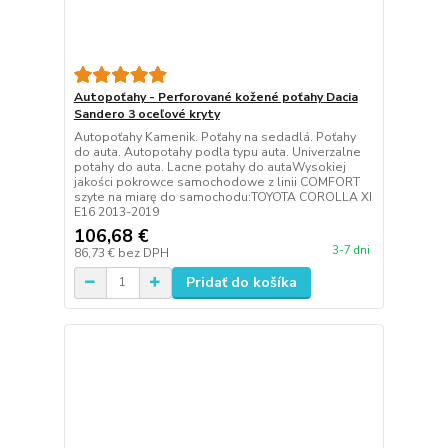
Autopoťahy - Perforované kožené poťahy Dacia
Sandero 3 oceľové kryty
Autopoťahy Kamenik. Poťahy na sedadlá. Poťahy
do auta. Autopotahy podla typu auta. Univerzalne
potahy do auta. Lacne potahy do autaWysokiej
jakości pokrowce samochodowe z linii COMFORT
szyte na miarę do samochodu:TOYOTA COROLLA XI
E16 2013-2019
106,68 €
3-7 dni
86,73 €
bez DPH
Pridať do košíka