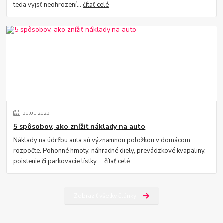
teda vyjsť neohrození...
čítať celé
30
.
01
.
2023
5 spôsobov, ako znížiť náklady na auto
Náklady na údržbu auta sú významnou položkou v domácom
rozpočte. Pohonné hmoty, náhradné diely, prevádzkové kvapaliny,
poistenie či parkovacie lístky ...
čítať celé
Zobraziť všetky články