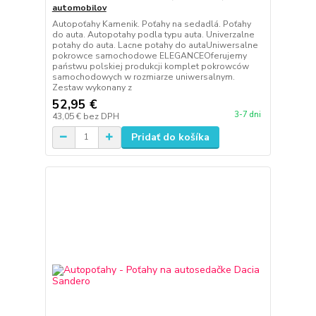
automobilov
Autopoťahy Kamenik. Poťahy na sedadlá. Poťahy
do auta. Autopotahy podla typu auta. Univerzalne
potahy do auta. Lacne potahy do autaUniwersalne
pokrowce samochodowe ELEGANCEOferujemy
państwu polskiej produkcji komplet pokrowców
samochodowych w rozmiarze uniwersalnym.
Zestaw wykonany z
52,95 €
3-7 dni
43,05 €
bez DPH
Pridať do košíka