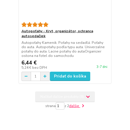
Autopoťahy - Kryt, organizátor, ochranca
autosedačiek
Autopoťahy Kamenik. Poťahy na sedadlá. Poťahy
do auta. Autopotahy podla typu auta. Univerzalne
potahy do auta. Lacne potahy do autaOrganizer
osłona na fotel do samochodu
6,44 €
3-7 dni
5,24 €
bez DPH
Pridať do košíka
Načítať ďalšie produkty (8)
strana
z 2
ďalšie