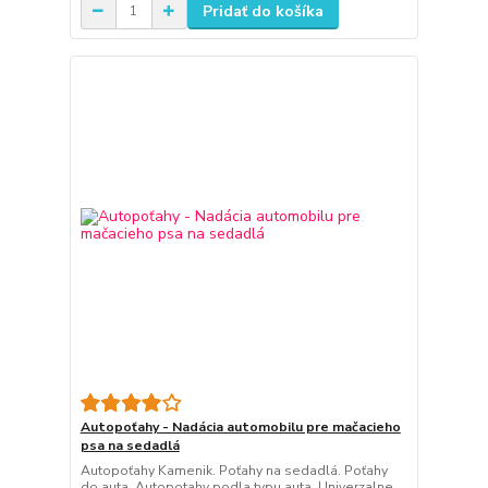
Pridať do košíka
Autopoťahy - Nadácia automobilu pre mačacieho
psa na sedadlá
Autopoťahy Kamenik. Poťahy na sedadlá. Poťahy
do auta. Autopotahy podla typu auta. Univerzalne