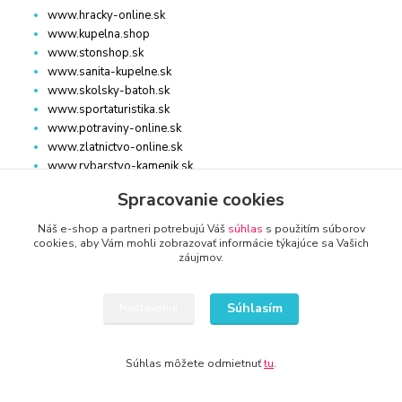
www.hracky-online.sk
www.kupelna.shop
www.stonshop.sk
www.sanita-kupelne.sk
www.skolsky-batoh.sk
www.sportaturistika.sk
www.potraviny-online.sk
www.zlatnictvo-online.sk
www.rybarstvo-kamenik.sk
Spracovanie cookies
DOM, ZÁHRADA
Náš e-shop a partneri potrebujú Váš
súhlas
s použitím súborov
cookies, aby Vám mohli zobrazovať informácie týkajúce sa Vašich
záujmov.
www.dm-drogeria.sk
www.kvalitnytovar.sk
www.najvypredaj.sk
Súhlasím
Nastavenia
www.topvypredaj.sk
www.top-nabytok.sk
www.proti-skodcom.sk
Súhlas môžete odmietnuť
tu
.
www.retromaxishop.sk
www.superpredajca.sk