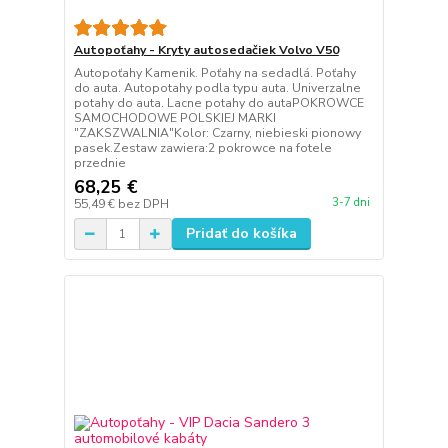
Autopoťahy - Kryty autosedačiek Volvo V50
Autopoťahy Kamenik. Poťahy na sedadlá. Poťahy
do auta. Autopotahy podla typu auta. Univerzalne
potahy do auta. Lacne potahy do autaPOKROWCE
SAMOCHODOWE POLSKIEJ MARKI
"ZAKSZWALNIA"Kolor: Czarny, niebieski pionowy
pasek.Zestaw zawiera:2 pokrowce na fotele
przednie
68,25 €
3-7 dni
55,49 €
bez DPH
Pridať do košíka