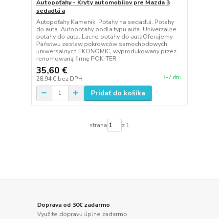
Autopoťahy - Kryty automobilov pre Mazda 3
sedadlá a
Autopoťahy Kamenik. Poťahy na sedadlá. Poťahy
do auta. Autopotahy podla typu auta. Univerzalne
potahy do auta. Lacne potahy do autaOferujemy
Państwu zestaw pokrowców samochodowych
uniwersalnych EKONOMIC, wyprodukowany przez
renomowaną firmę POK-TER
35,60 €
3-7 dni
28,94 €
bez DPH
Pridať do košíka
strana
z 1
Doprava od 30€ zadarmo
Využite dopravu úplne zadarmo