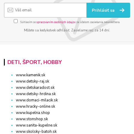
Prihlásiť sa
Súhlasím so
spracovaním osobných údajov
za účelom zasielania newslettera.
Môžete sa kedykoľvek odhlásiť. Zasielame raz za 14 dní.
DETI, ŠPORT, HOBBY
www.kamenik.sk
www.detsky-raj.sk
www.detskaradost.sk
www.detsky-hrdina.sk
www.domaci-milacik.sk
www.hracky-online.sk
www.kupelna.shop
www.stonshop.sk
www.sanita-kupelne.sk
www.skolsky-batoh.sk