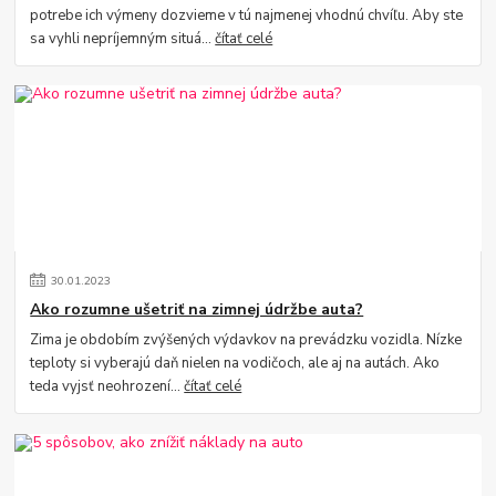
potrebe ich výmeny dozvieme v tú najmenej vhodnú chvíľu. Aby ste
sa vyhli nepríjemným situá...
čítať celé
30
.
01
.
2023
Ako rozumne ušetriť na zimnej údržbe auta?
Zima je obdobím zvýšených výdavkov na prevádzku vozidla. Nízke
teploty si vyberajú daň nielen na vodičoch, ale aj na autách. Ako
teda vyjsť neohrození...
čítať celé