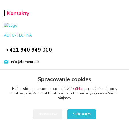
Kontakty
AUTO-TECHNA
+421 940 949 000
info@kamenik.sk
Spracovanie cookies
Náš e-shop a partneri potrebujú Váš
súhlas
s použitím súborov
cookies, aby Vám mohli zobrazovať informácie týkajúce sa Vašich
záujmov.
© 2024 Všetky práva vyhradené KAMENIK.SK
Vytvorené na
Eshop-rychlo.sk
Súhlasím
Nastavenia