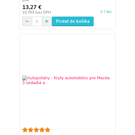
pok
13,27 €
3-7 dni
10,79 €
bez DPH
Pridať do košíka