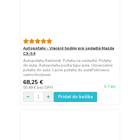
Autopoťahy - Viaceré hodiny pre sedadlá Mazda
CX-5 II
Autopoťahy Kamenik. Poťahy na sedadlá. Poťahy
do auta. Autopotahy podla typu auta. Univerzalne
potahy do auta. Lacne potahy do autaPokrowce
samochodowe
68,25 €
3-7 dni
55,49 €
bez DPH
Pridať do košíka