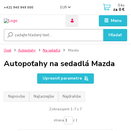
0
ks
EUR
+421 940 949 000
za
0 €
Menu
Hľadať
Úvod
Autopoťahy
Na sedadlá
Mazda
Autopoťahy na sedadlá Mazda
Upresniť parametre
Najnovšie
Najlacnejšie
Najdrahšie
Zobrazujem 1-7 z 7
strana
z 1