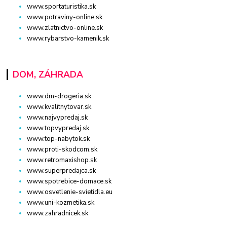
www.sportaturistika.sk
www.potraviny-online.sk
www.zlatnictvo-online.sk
www.rybarstvo-kamenik.sk
DOM, ZÁHRADA
www.dm-drogeria.sk
www.kvalitnytovar.sk
www.najvypredaj.sk
www.topvypredaj.sk
www.top-nabytok.sk
www.proti-skodcom.sk
www.retromaxishop.sk
www.superpredajca.sk
www.spotrebice-domace.sk
www.osvetlenie-svietidla.eu
www.uni-kozmetika.sk
www.zahradnicek.sk