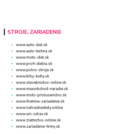
STROJE, ZARIADENIE
www.auto-diel.sk
www.auto-techna.sk
www.moto-diel.sk
www.profi-dielna.sk
www.polno-stroje.sk
www.krby-kotly.sk
www.stavebnictvo-online.sk
www.maxiobchod-naradie.sk
www.moto-prislusenstvo.sk
www.firemne-zariadenie.sk
www.nahradnediely.online
www.uni-zdrav.sk
www.zlatnictvo-online.sk
www.zariadenie-firmy.sk