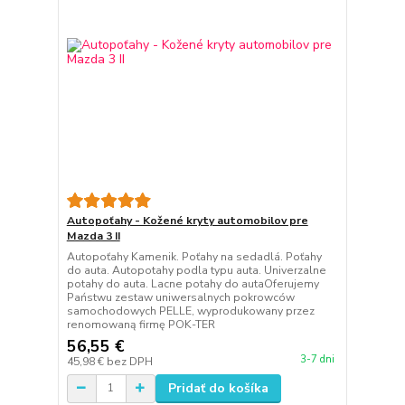
Autopoťahy - Kožené kryty automobilov pre
Mazda 3 II
Autopoťahy Kamenik. Poťahy na sedadlá. Poťahy
do auta. Autopotahy podla typu auta. Univerzalne
potahy do auta. Lacne potahy do autaOferujemy
Państwu zestaw uniwersalnych pokrowców
samochodowych PELLE, wyprodukowany przez
renomowaną firmę POK-TER
56,55 €
3-7 dni
45,98 €
bez DPH
Pridať do košíka