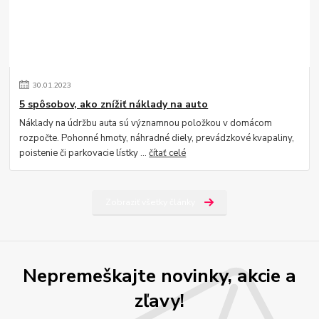
30
.
01
.
2023
5 spôsobov, ako znížiť náklady na auto
Náklady na údržbu auta sú významnou položkou v domácom
rozpočte. Pohonné hmoty, náhradné diely, prevádzkové kvapaliny,
poistenie či parkovacie lístky ...
čítať celé
Zobraziť všetky články
Nepremeškajte novinky, akcie a
zľavy!