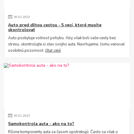
30
.
01
.
2023
Auto pred dlhou cestou - 5 vecí, ktoré musíte
skontrolovať
Auto poskytuje voľnosť pohybu. Aby však boli vaše cesty bez
stresu, skontrolujte si stav svojho auta. Navrhujeme, čomu venovať
osobitnú pozornosť.
čítať celé
30
.
01
.
2023
Samokontrola auta - ako na to?
Rôzne komponenty auta sa časom opotrebujú. Často sa však o