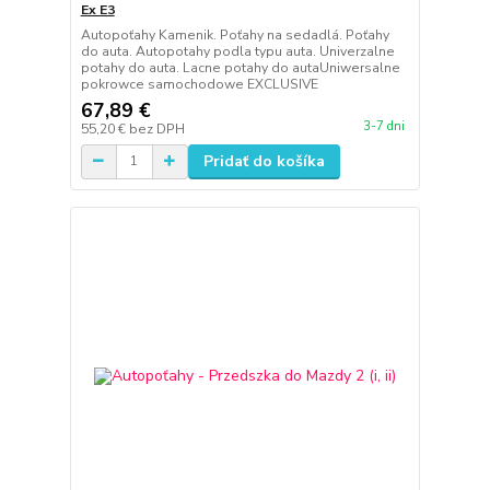
Ex E3
Autopoťahy Kamenik. Poťahy na sedadlá. Poťahy
do auta. Autopotahy podla typu auta. Univerzalne
potahy do auta. Lacne potahy do autaUniwersalne
pokrowce samochodowe EXCLUSIVE
67,89 €
3-7 dni
55,20 €
bez DPH
Pridať do košíka