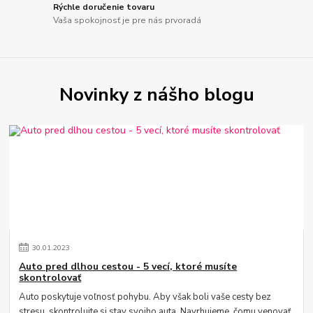
Rýchle doručenie tovaru
Vaša spokojnosť je pre nás prvoradá
Novinky z nášho blogu
30
.
01
.
2023
Auto pred dlhou cestou - 5 vecí, ktoré musíte
skontrolovať
Auto poskytuje voľnosť pohybu. Aby však boli vaše cesty bez
stresu, skontrolujte si stav svojho auta. Navrhujeme, čomu venovať