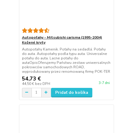
Autopoťahy - Mitsubishi carisma (1995-2004)
Kožené kryty
Autopoťahy Kamenik. Poťahy na sedadlá. Poťahy
do auta. Autopotahy podla typu auta. Univerzalne
potahy do auta. Lacne potahy do
autaOpisOferujemy Państwu zestaw uniwersalnych
pokrowców samochodowych ROAD,
wyprodukowany przez renomowaną firmę POK-TER
54,73 €
3-7 dni
44,50 €
bez DPH
Pridať do košíka