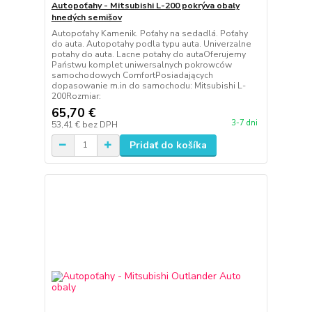
Autopoťahy - Mitsubishi L-200 pokrýva obaly
hnedých semišov
Autopoťahy Kamenik. Poťahy na sedadlá. Poťahy
do auta. Autopotahy podla typu auta. Univerzalne
potahy do auta. Lacne potahy do autaOferujemy
Państwu komplet uniwersalnych pokrowców
samochodowych ComfortPosiadających
dopasowanie m.in do samochodu: Mitsubishi L-
200Rozmiar:
65,70 €
3-7 dni
53,41 €
bez DPH
Pridať do košíka