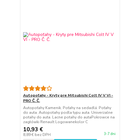
Autopoťahy - Kryty pre Mitsubishi Colt IV V VI -
PRO Č. Č.
Autopoťahy Kamenik. Poťahy na sedadlá. Poťahy
do auta. Autopotahy podla typu auta. Univerzalne
potahy do auta. Lacne potahy do autaPokrowce na
zagłówki Renault Logowanekolor C
10,93 €
3-7 dni
8,89 €
bez DPH