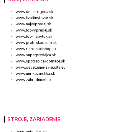
www.dm-drogeria.sk
www.kvalitnytovar.sk
www.najvypredaj.sk
www.topvypredaj.sk
www.top-nabytok.sk
www.proti-skodcom.sk
www.retromaxishop.sk
www.superpredajca.sk
www.spotrebice-domace.sk
www.osvetlenie-svietidla.eu
www.uni-kozmetika.sk
www.zahradnicek.sk
STROJE, ZARIADENIE