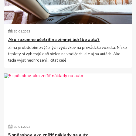
30
.
01
.
2023
Ako rozumne ušetriť na zimnej údržbe auta?
Zima je obdobím zvýšených výdavkov na prevádzku vozidla. Nízke
teploty si vyberajú daň nielen na vodičoch, ale aj na autách. Ako
teda vyjsť neohrození...
čítať celé
30
.
01
.
2023
5 spôsobov, ako znížiť náklady na auto