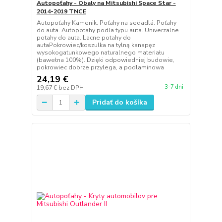
Autopoťahy - Obaly na Mitsubishi Space Star -
2014-2019 TNCE
Autopoťahy Kamenik. Poťahy na sedadlá. Poťahy
do auta. Autopotahy podla typu auta. Univerzalne
potahy do auta. Lacne potahy do
autaPokrowiec/koszulka na tylną kanapęz
wysokogatunkowego naturalnego materiału
(bawełna 100%). Dzięki odpowiedniej budowie,
pokrowiec dobrze przylega, a podlaminowa
24,19 €
3-7 dni
19,67 €
bez DPH
Pridať do košíka