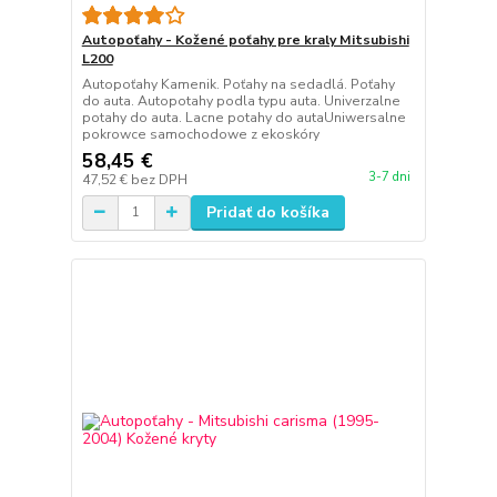
Autopoťahy - Kožené poťahy pre kraly Mitsubishi
L200
Autopoťahy Kamenik. Poťahy na sedadlá. Poťahy
do auta. Autopotahy podla typu auta. Univerzalne
potahy do auta. Lacne potahy do autaUniwersalne
pokrowce samochodowe z ekoskóry
58,45 €
3-7 dni
47,52 €
bez DPH
Pridať do košíka