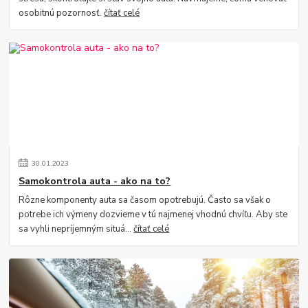
osobitnú pozornosť.
čítať celé
30
.
01
.
2023
Samokontrola auta - ako na to?
Rôzne komponenty auta sa časom opotrebujú. Často sa však o
potrebe ich výmeny dozvieme v tú najmenej vhodnú chvíľu. Aby ste
sa vyhli nepríjemným situá...
čítať celé