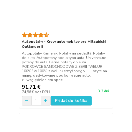
Autopoťahy - Kryty automobilov pre Mitsubishi
Outlander II
Autopoťahy Kamenik. Poťahy na sedadlá. Poťahy
do auta. Autopotahy podla typu auta. Univerzalne
potahy do auta. Lacne potahy do auta
POKROWCE SAMOCHODOWE Z SERII "WELUR
100%" w 100% z weluru strzyżonego szyte na
miarę, dedykowane pod konkretne auto,
z uwzględnieniem spec
91,71 €
3-7 dni
74,56 €
bez DPH
Pridať do košíka