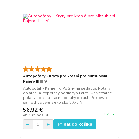
Autopoťahy - Kryty pre kreslá pre Mitsubishi
Pajero III III IV
Autopoťahy Kamenik. Poťahy na sedadlá. Poťahy
do auta. Autopotahy podla typu auta. Univerzalne
potahy do auta. Lacne potahy do autaPokrowce
samochodowe z eko skóry X-LIN
56,92 €
3-7 dni
46,28 €
bez DPH
Pridať do košíka