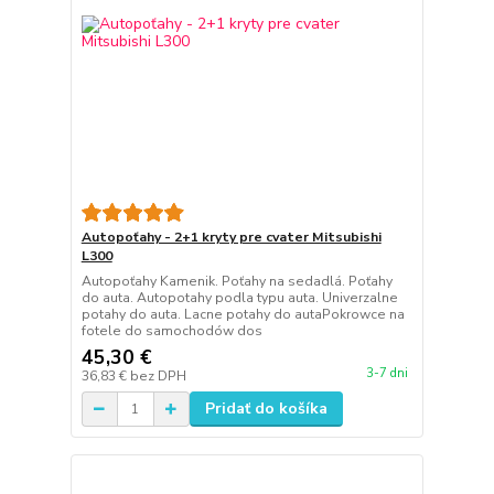
Autopoťahy - 2+1 kryty pre cvater Mitsubishi
L300
Autopoťahy Kamenik. Poťahy na sedadlá. Poťahy
do auta. Autopotahy podla typu auta. Univerzalne
potahy do auta. Lacne potahy do autaPokrowce na
fotele do samochodów dos
45,30 €
3-7 dni
36,83 €
bez DPH
Pridať do košíka