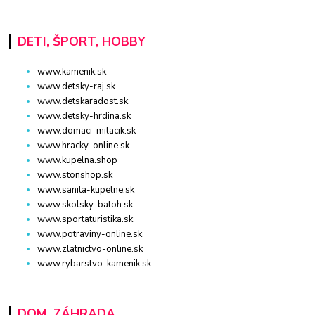
DETI, ŠPORT, HOBBY
www.kamenik.sk
www.detsky-raj.sk
www.detskaradost.sk
www.detsky-hrdina.sk
www.domaci-milacik.sk
www.hracky-online.sk
www.kupelna.shop
www.stonshop.sk
www.sanita-kupelne.sk
www.skolsky-batoh.sk
www.sportaturistika.sk
www.potraviny-online.sk
www.zlatnictvo-online.sk
www.rybarstvo-kamenik.sk
DOM, ZÁHRADA