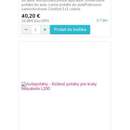
do auta. Autopotahy podla typu auta. Univerzalne
potahy do auta. Lacne potahy do autaPokrowce
samochodowe Comfort 1+1 czarne
40,20 €
3-7 dni
32,68 €
bez DPH
Pridať do košíka