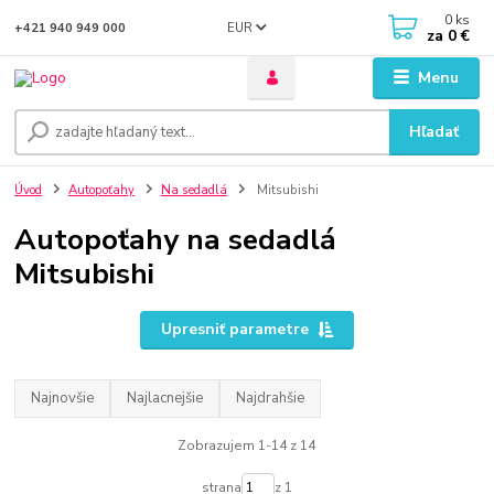
0
ks
EUR
+421 940 949 000
za
0 €
Menu
Hľadať
Úvod
Autopoťahy
Na sedadlá
Mitsubishi
Autopoťahy na sedadlá
Mitsubishi
Upresniť parametre
Najnovšie
Najlacnejšie
Najdrahšie
Zobrazujem 1-14 z 14
strana
z 1