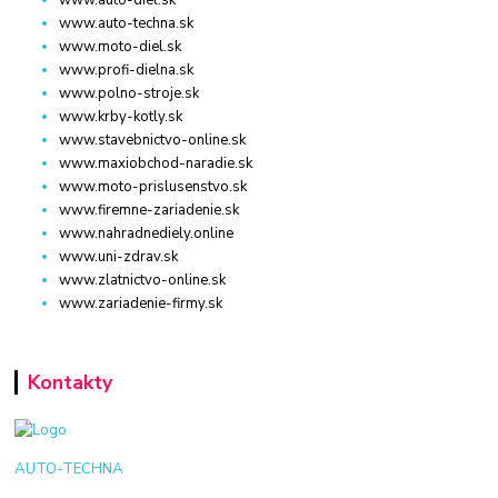
www.auto-diel.sk
www.auto-techna.sk
www.moto-diel.sk
www.profi-dielna.sk
www.polno-stroje.sk
www.krby-kotly.sk
www.stavebnictvo-online.sk
www.maxiobchod-naradie.sk
www.moto-prislusenstvo.sk
www.firemne-zariadenie.sk
www.nahradnediely.online
www.uni-zdrav.sk
www.zlatnictvo-online.sk
www.zariadenie-firmy.sk
Kontakty
AUTO-TECHNA