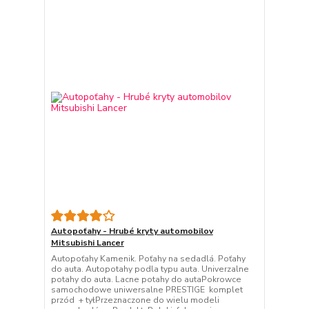
Autopoťahy - Hrubé kryty automobilov
Mitsubishi Lancer
Autopoťahy Kamenik. Poťahy na sedadlá. Poťahy
do auta. Autopotahy podla typu auta. Univerzalne
potahy do auta. Lacne potahy do autaPokrowce
samochodowe uniwersalne PRESTIGE komplet
przód + tyłPrzeznaczone do wielu modeli