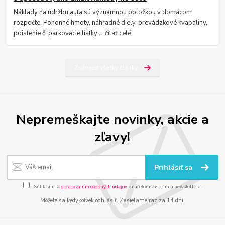
Náklady na údržbu auta sú významnou položkou v domácom
rozpočte. Pohonné hmoty, náhradné diely, prevádzkové kvapaliny,
poistenie či parkovacie lístky ...
čítať celé
Zobraziť všetky články
Nepremeškajte novinky, akcie a
zľavy!
Prihlásiť sa
Súhlasím so
spracovaním osobných údajov
za účelom zasielania newslettera.
Môžete sa kedykoľvek odhlásiť. Zasielame raz za 14 dní.