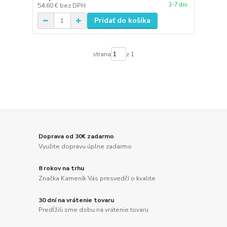
3-7 dni
54,60 €
bez DPH
Pridať do košíka
strana
z 1
Doprava od 30€ zadarmo
Využite dopravu úplne zadarmo
8 rokov na trhu
Značka Kameník Vás presvedčí o kvalite
30 dní na vrátenie tovaru
Predĺžili sme dobu na vrátenie tovaru