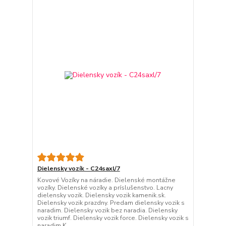
Dielensky vozík - C24saxl/7
Kovové Vozíky na náradie. Dielenské montážne
vozíky. Dielenské vozíky a príslušenstvo. Lacny
dielensky vozik. Dielensky vozik kamenik.sk.
Dielensky vozik prazdny. Predam dielensky vozik s
naradim. Dielensky vozik bez naradia. Dielensky
vozik triumf. Dielensky vozik force. Dielensky vozik s
naradim K...