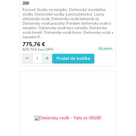
300
Kovové Vozíky na náradie. Dielenské montážne
vozíky. Dielenské vozíky a príslušenstvo. Lacny
dielensky vozik. Dielensky vozik kamenik.sk.
Dielensky vozik prazdny. Predam dielensky vozik s
naradim. Dielensky vozik bez naradia. Dielensky
vozik triumf. Dielensky vozik force. Dielensky vozik s
naradim K...
775,76 €
Skladom
630,70 €
bez DPH
Pridať do košíka