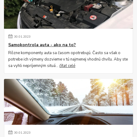
30
.
01
.
2023
Samokontrola auta - ako na to?
Rôzne komponenty auta sa časom opotrebujú. Často sa však o
potrebe ich výmeny dozvieme v tú najmenej vhodnú chvíľu. Aby ste
sa vyhli nepríjemným situá...
čítať celé
30
.
01
.
2023