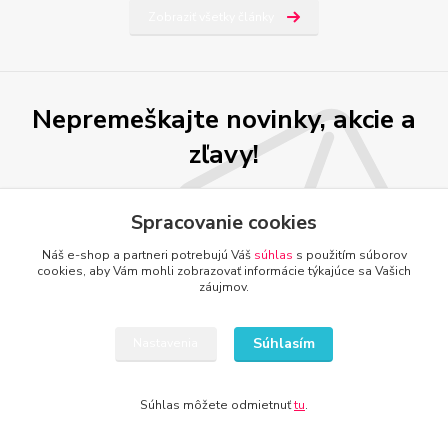
Zobraziť všetky články
Nepremeškajte novinky, akcie a
zľavy!
Prihlásiť sa
Spracovanie cookies
Náš e-shop a partneri potrebujú Váš
súhlas
s použitím súborov
Súhlasím so
spracovaním osobných údajov
za účelom zasielania newslettera.
cookies, aby Vám mohli zobrazovať informácie týkajúce sa Vašich
Môžete sa kedykoľvek odhlásiť. Zasielame raz za 14 dní.
záujmov.
Súhlasím
Nastavenia
DETI, ŠPORT, HOBBY
Súhlas môžete odmietnuť
tu
.
www.kamenik.sk