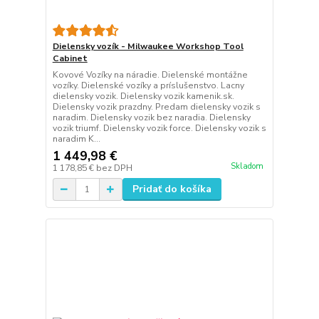
Dielensky vozík - Milwaukee Workshop Tool
Cabinet
Kovové Vozíky na náradie. Dielenské montážne
vozíky. Dielenské vozíky a príslušenstvo. Lacny
dielensky vozik. Dielensky vozik kamenik.sk.
Dielensky vozik prazdny. Predam dielensky vozik s
naradim. Dielensky vozik bez naradia. Dielensky
vozik triumf. Dielensky vozik force. Dielensky vozik s
naradim K...
1 449,98 €
Skladom
1 178,85 €
bez DPH
Pridať do košíka