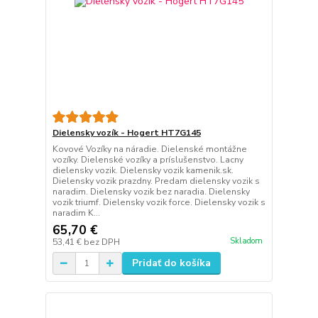
Dielensky vozík - Hogert HT7G145
Kovové Vozíky na náradie. Dielenské montážne
vozíky. Dielenské vozíky a príslušenstvo. Lacny
dielensky vozik. Dielensky vozik kamenik.sk.
Dielensky vozik prazdny. Predam dielensky vozik s
naradim. Dielensky vozik bez naradia. Dielensky
vozik triumf. Dielensky vozik force. Dielensky vozik s
naradim K...
65,70 €
Skladom
53,41 €
bez DPH
Pridať do košíka