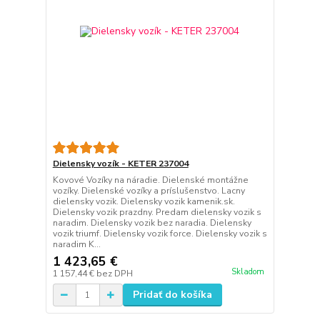
Dielensky vozík - KETER 237004
Kovové Vozíky na náradie. Dielenské montážne
vozíky. Dielenské vozíky a príslušenstvo. Lacny
dielensky vozik. Dielensky vozik kamenik.sk.
Dielensky vozik prazdny. Predam dielensky vozik s
naradim. Dielensky vozik bez naradia. Dielensky
vozik triumf. Dielensky vozik force. Dielensky vozik s
naradim K...
1 423,65 €
Skladom
1 157,44 €
bez DPH
Pridať do košíka