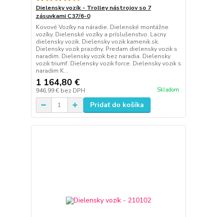
Dielensky vozík - Trolley nástrojov so 7
zásuvkami C37/6-0
Kovové Vozíky na náradie. Dielenské montážne
vozíky. Dielenské vozíky a príslušenstvo. Lacny
dielensky vozik. Dielensky vozik kamenik.sk.
Dielensky vozik prazdny. Predam dielensky vozik s
naradim. Dielensky vozik bez naradia. Dielensky
vozik triumf. Dielensky vozik force. Dielensky vozik s
naradim K...
1 164,80 €
Skladom
946,99 €
bez DPH
Pridať do košíka