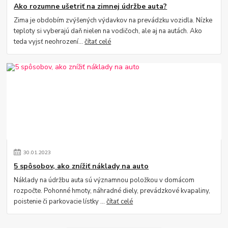
Ako rozumne ušetriť na zimnej údržbe auta?
Zima je obdobím zvýšených výdavkov na prevádzku vozidla. Nízke
teploty si vyberajú daň nielen na vodičoch, ale aj na autách. Ako
teda vyjsť neohrození...
čítať celé
30
.
01
.
2023
5 spôsobov, ako znížiť náklady na auto
Náklady na údržbu auta sú významnou položkou v domácom
rozpočte. Pohonné hmoty, náhradné diely, prevádzkové kvapaliny,
poistenie či parkovacie lístky ...
čítať celé