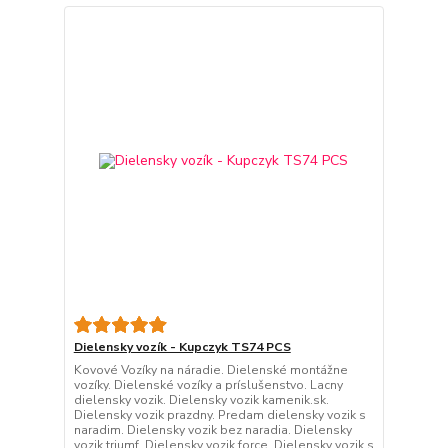
Dielensky vozík - Kupczyk TS74 PCS
Kovové Vozíky na náradie. Dielenské montážne
vozíky. Dielenské vozíky a príslušenstvo. Lacny
dielensky vozik. Dielensky vozik kamenik.sk.
Dielensky vozik prazdny. Predam dielensky vozik s
naradim. Dielensky vozik bez naradia. Dielensky
vozik triumf. Dielensky vozik force. Dielensky vozik s