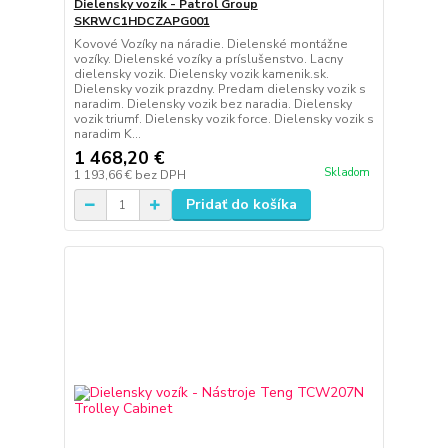
Dielensky vozík - Patrol Group
SKRWC1HDCZAPG001
Kovové Vozíky na náradie. Dielenské montážne
vozíky. Dielenské vozíky a príslušenstvo. Lacny
dielensky vozik. Dielensky vozik kamenik.sk.
Dielensky vozik prazdny. Predam dielensky vozik s
naradim. Dielensky vozik bez naradia. Dielensky
vozik triumf. Dielensky vozik force. Dielensky vozik s
naradim K...
1 468,20 €
Skladom
1 193,66 €
bez DPH
Pridať do košíka