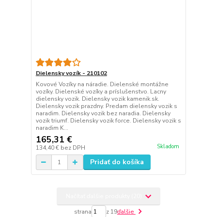
Dielensky vozík - 210102
Kovové Vozíky na náradie. Dielenské montážne
vozíky. Dielenské vozíky a príslušenstvo. Lacny
dielensky vozik. Dielensky vozik kamenik.sk.
Dielensky vozik prazdny. Predam dielensky vozik s
naradim. Dielensky vozik bez naradia. Dielensky
vozik triumf. Dielensky vozik force. Dielensky vozik s
naradim K...
165,31 €
Skladom
134,40 €
bez DPH
Pridať do košíka
Načítať ďalšie produkty (20)
strana
z 19
ďalšie