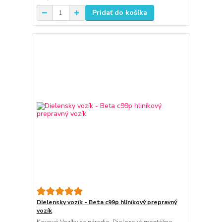
Pridať do košíka
Dielensky vozík - Beta c99p hliníkový prepravný
vozík
Kovové Vozíky na náradie. Dielenské montážne