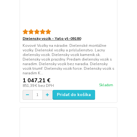
Dielensky vozík - Yato yt-09180
Kovové Vozíky na náradie. Dielenské montážne
vozíky. Dielenské vozíky a príslušenstvo. Lacny
dielensky vozik. Dielensky vozik kamenik.sk.
Dielensky vozik prazdny. Predam dielensky vozik s
naradim. Dielensky vozik bez naradia. Dielensky
vozik triumf. Dielensky vozik force. Dielensky vozik s
naradim K...
1 047,21 €
Skladom
851,39 €
bez DPH
Pridať do košíka