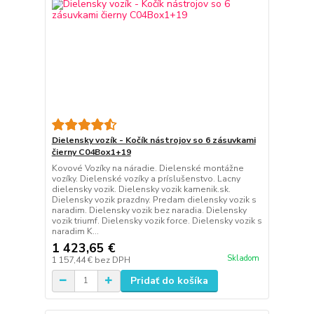
Dielensky vozík - Kočík nástrojov so 6 zásuvkami
čierny C04Box1+19
Kovové Vozíky na náradie. Dielenské montážne
vozíky. Dielenské vozíky a príslušenstvo. Lacny
dielensky vozik. Dielensky vozik kamenik.sk.
Dielensky vozik prazdny. Predam dielensky vozik s
naradim. Dielensky vozik bez naradia. Dielensky
vozik triumf. Dielensky vozik force. Dielensky vozik s
naradim K...
1 423,65 €
Skladom
1 157,44 €
bez DPH
Pridať do košíka