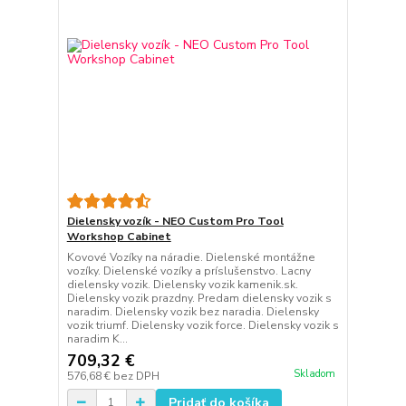
Dielensky vozík - NEO Custom Pro Tool
Workshop Cabinet
Kovové Vozíky na náradie. Dielenské montážne
vozíky. Dielenské vozíky a príslušenstvo. Lacny
dielensky vozik. Dielensky vozik kamenik.sk.
Dielensky vozik prazdny. Predam dielensky vozik s
naradim. Dielensky vozik bez naradia. Dielensky
vozik triumf. Dielensky vozik force. Dielensky vozik s
naradim K...
709,32 €
Skladom
576,68 €
bez DPH
Pridať do košíka