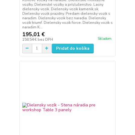
vozíky. Dielenské vozíky a príslušenstvo. Lacny
dielensky vozik. Dielensky vozik kamenik.sk.
Dielensky vozik prazdny. Predam dielensky vozik s
naradim. Dielensky vozik bez naradia. Dielensky
vozik triumf. Dielensky vozik force. Dielensky vozik s
naradim K...
195,01 €
Skladom
158,54 €
bez DPH
Pridať do košíka