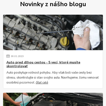
Novinky z nášho blogu
30
.
01
.
2023
Auto pred dlhou cestou - 5 vecí, ktoré musíte
skontrolovať
Auto poskytuje voľnosť pohybu. Aby však boli vaše cesty bez
stresu, skontrolujte si stav svojho auta. Navrhujeme, čomu venovať
osobitnú pozornosť.
čítať celé