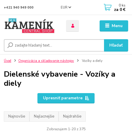
0
ks
EUR
+421 940 949 000
za
0 €
Menu
Hľadať
Úvod
Organizácia a skladovanie nástrojov
Vozíky a diely
Dielenské vybavenie - Vozíky a
diely
Upresniť parametre
Najnovšie
Najlacnejšie
Najdrahšie
Zobrazujem 1-20 z 375