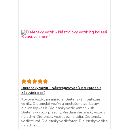
Dielensky vozík - Nástrojový vozík bq kolesá 6
zásuviek oceľ
Kovové Vozíky na náradie. Dielenské montážne
vozíky. Dielenské vozíky a príslušenstvo. Lacny
dielensky vozik. Dielensky vozik kamenik.sk.
Dielensky vozik prazdny. Predam dielensky vozik s
naradim. Dielensky vozik bez naradia. Dielensky
vozik triumf. Dielensky vozik force. Dielensky vozik s
naradim K...