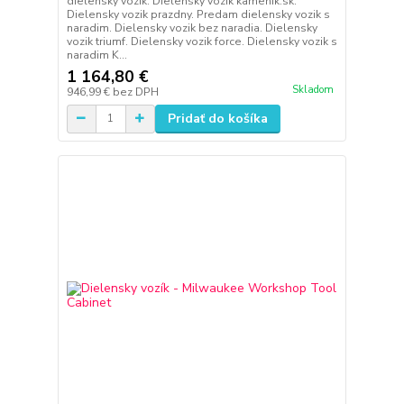
dielensky vozik. Dielensky vozik kamenik.sk.
Dielensky vozik prazdny. Predam dielensky vozik s
naradim. Dielensky vozik bez naradia. Dielensky
vozik triumf. Dielensky vozik force. Dielensky vozik s
naradim K...
1 164,80 €
Skladom
946,99 €
bez DPH
Pridať do košíka