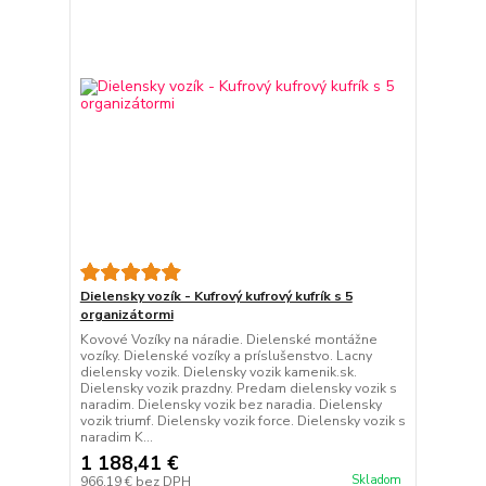
Dielensky vozík - Kufrový kufrový kufrík s 5
organizátormi
Kovové Vozíky na náradie. Dielenské montážne
vozíky. Dielenské vozíky a príslušenstvo. Lacny
dielensky vozik. Dielensky vozik kamenik.sk.
Dielensky vozik prazdny. Predam dielensky vozik s
naradim. Dielensky vozik bez naradia. Dielensky
vozik triumf. Dielensky vozik force. Dielensky vozik s
naradim K...
1 188,41 €
Skladom
966,19 €
bez DPH