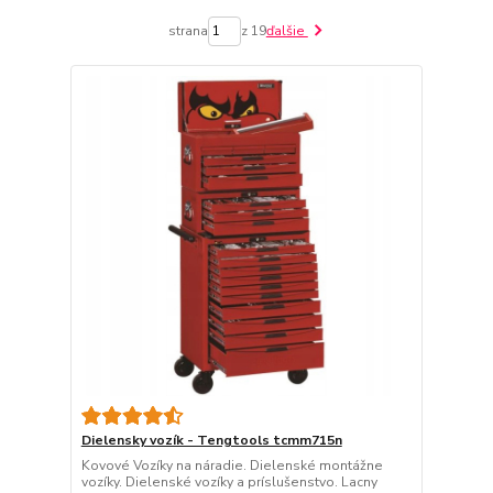
strana
z 19
ďalšie
Dielensky vozík - Tengtools tcmm715n
Kovové Vozíky na náradie. Dielenské montážne
vozíky. Dielenské vozíky a príslušenstvo. Lacny