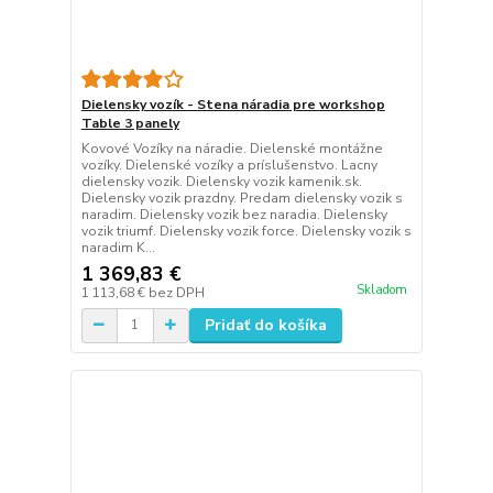
Dielensky vozík - Stena náradia pre workshop
Table 3 panely
Kovové Vozíky na náradie. Dielenské montážne
vozíky. Dielenské vozíky a príslušenstvo. Lacny
dielensky vozik. Dielensky vozik kamenik.sk.
Dielensky vozik prazdny. Predam dielensky vozik s
naradim. Dielensky vozik bez naradia. Dielensky
vozik triumf. Dielensky vozik force. Dielensky vozik s
naradim K...
1 369,83 €
Skladom
1 113,68 €
bez DPH
Pridať do košíka