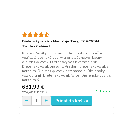
Dielensky vozík - Nástroje Teng TCW207N
Trolley Cabinet
Kovové Vozíky na náradie. Dielenské montážne
vozíky. Dielenské vozíky a príslušenstvo. Lacny
dielensky vozik. Dielensky vozik kamenik.sk.
Dielensky vozik prazdny. Predam dielensky vozik s
naradim. Dielensky vozik bez naradia. Dielensky
vozik triumf. Dielensky vozik force. Dielensky vozik s
naradim K...
681,99 €
Skladom
554,46 €
bez DPH
Pridať do košíka