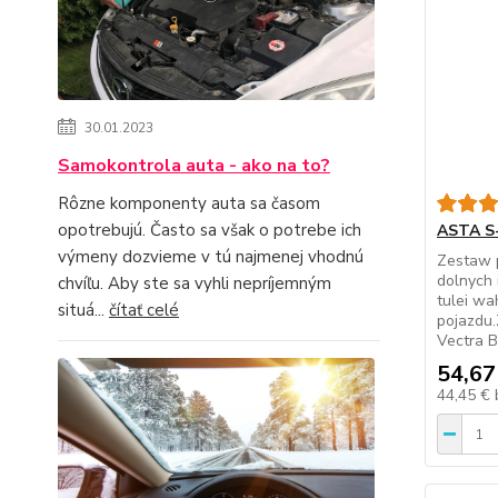
30.01.2023
Samokontrola auta - ako na to?
Rôzne komponenty auta sa časom
opotrebujú. Často sa však o potrebe ich
ASTA S
výmeny dozvieme v tú najmenej vhodnú
Zestaw 
dolnych
chvíľu. Aby ste sa vyhli nepríjemným
tulei wa
situá...
čítať celé
pojazdu.
Vectra B
54,67
44,45 €