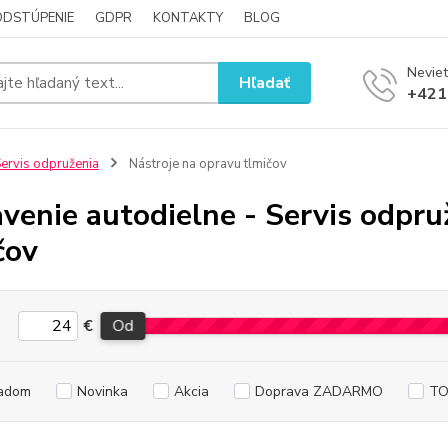
ODSTÚPENIE
GDPR
KONTAKTY
BLOG
Neviet
Hľadať
+421
ervis odpruženia
Nástroje na opravu tlmičov
venie autodielne - Servis odpru
čov
€
Od
adom
Novinka
Akcia
Doprava ZADARMO
TO