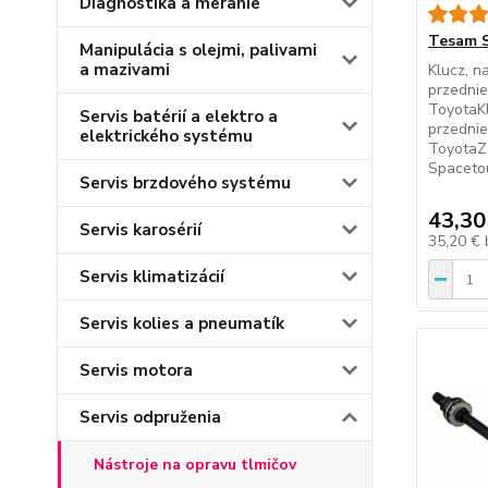
Diagnostika a meranie
Tesam 
Manipulácia s olejmi, palivami
a mazivami
Klucz, 
przednie
ToyotaK
Servis batérií a elektro a
przednie
elektrického systému
ToyotaZ
Spacetou
Servis brzdového systému
43,30
Servis karosérií
35,20 €
Servis klimatizácií
Servis kolies a pneumatík
Servis motora
Servis odpruženia
Nástroje na opravu tlmičov