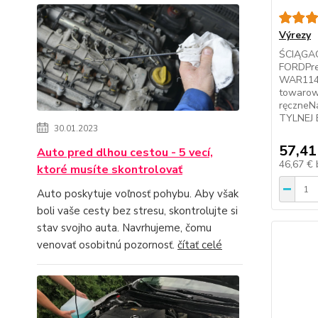
Výrezy
ŚCIĄGAC
FORDPre
WAR114
towarow
ręczne
TYLNEJ 
30.01.2023
57,41
Auto pred dlhou cestou - 5 vecí,
46,67 €
ktoré musíte skontrolovať
Auto poskytuje voľnosť pohybu. Aby však
boli vaše cesty bez stresu, skontrolujte si
stav svojho auta. Navrhujeme, čomu
venovať osobitnú pozornosť.
čítať celé