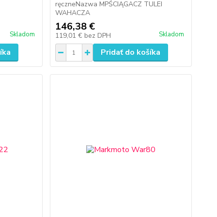
ręczneNazwa MPŚCIĄGACZ TULEI
WAHACZA
146,38 €
Skladom
Skladom
119,01 €
bez DPH
íka
Pridať do košíka