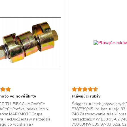
oto vojnové škrty
Plávajúci rukáv
CZ TULEJEK GUMOWYCH
Ściągacz tulejek „pływających
CYCHPrefiks Indeks: MMN
E38/E39/M5 (nr. kat. tulejki 33
rka: MARKMOTOGrupa
748)Zastosowanie tulejki oraz
a TecDocZestaw narzędzia
narzędzia:BMW E38 95-02 740 I
ego do wciskania /
750ILBMW E39 97-03 528i, 525i