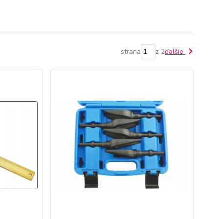
strana
z 2
ďalšie