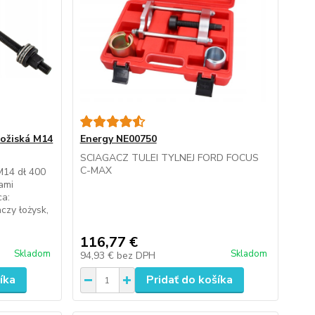
ložiská M14
Energy NE00750
SCIAGACZ TULEI TYLNEJ FORD FOCUS
C-MAX
M14 dł 400
ami
ca:
zy łożysk,
116,77 €
Skladom
Skladom
94,93 €
bez DPH
íka
Pridať do košíka