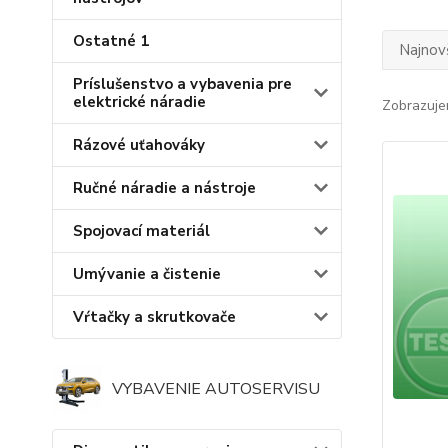
Ostatné 1
Najnov
Príslušenstvo a vybavenia pre
elektrické náradie
Zobrazuje
Rázové uťahováky
Ručné náradie a nástroje
Spojovací materiál
Umývanie a čistenie
Vŕtačky a skrutkovače
VYBAVENIE AUTOSERVISU