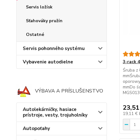
Servis ložísk
Sťahováky pružín
Ostatné
Servis pohonného systému
Vybavenie autodielne
3-rack 
Śruba z
mmŚruba
oporowy
mmDo ści
VÝBAVA A PRÍSLUŠENSTVO
MGS013
23,51
Autolekárničky, hasiace
19,11 €
prístroje, vesty, trojuholníky
Autopoťahy