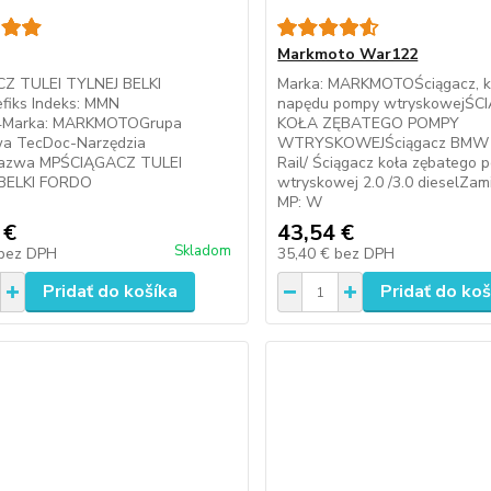
Markmoto War122
Z TULEI TYLNEJ BELKI
Marka: MARKMOTOŚciągacz, k
fiks Indeks: MMN
napędu pompy wtryskowejŚC
Marka: MARKMOTOGrupa
KOŁA ZĘBATEGO POMPY
a TecDoc-Narzędzia
WTRYSKOWEJŚciągacz BMW
Nazwa MPŚCIĄGACZ TULEI
Rail/ Ściągacz koła zębatego 
BELKI FORDO
wtryskowej 2.0 /3.0 dieselZam
MP: W
 €
43,54 €
Skladom
bez DPH
35,40 €
bez DPH
Pridať do košíka
Pridať do koš