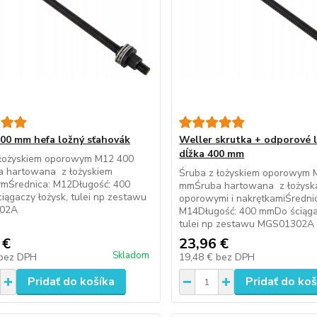
400 mm hefa ložný sťahovák
Weller skrutka + odporové 
dĺžka 400 mm
 łożyskiem oporowym M12 400
 hartowana z łożyskiem
Śruba z łożyskiem oporowym 
mŚrednica: M12Długość: 400
mmŚruba hartowana z łożysk
ągaczy łożysk, tulei np zestawu
oporowymi i nakrętkamiŚredni
02A
M14Długość: 400 mmDo ściągac
tulei np zestawu MGS01302A
 €
23,96 €
Skladom
bez DPH
19,48 €
bez DPH
Pridať do košíka
Pridať do koš