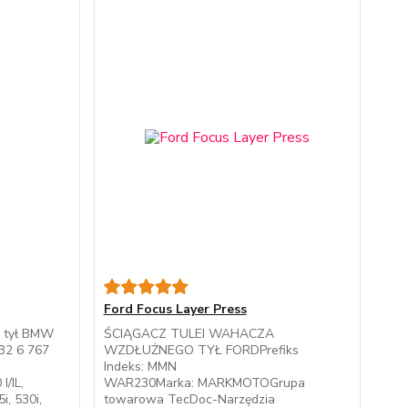
Ford Focus Layer Press
” tył BMW
ŚCIĄGACZ TULEI WAHACZA
 32 6 767
WZDŁUŻNEGO TYŁ FORDPrefiks
Indeks: MMN
/IL,
WAR230Marka: MARKMOTOGrupa
, 530i,
towarowa TecDoc-Narzędzia