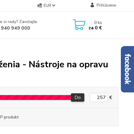
Prihlásenie
EUR
e si rady? Zavolajte.
0
ks
za
0 €
 940 949 000
ženia - Nástroje na opravu
Do
€
P produkt