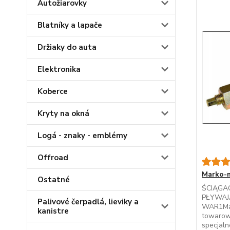
Autožiarovky
Blatníky a lapače
Držiaky do auta
Elektronika
Koberce
Kryty na okná
Logá - znaky - emblémy
Offroad
Marko-m
Ostatné
ŚCIĄGA
PŁYWAJĄ
Palivové čerpadlá, lieviky a
WAR1Ma
kanistre
towarow
specjaln