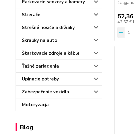
Parkovacie senzory a kamery
ściągan
Stierače
52,36
42,57 €
Strešné nosiče a držiaky
Škrabky na auto
Štartovacie zdroje a káble
Ťažné zariadenia
Upínacie potreby
Zabezpečenie vozidla
Motoryzacja
Blog