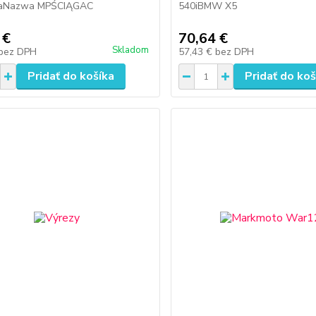
iaNazwa MPŚCIĄGAC
540iBMW X5
 €
70,64 €
Skladom
bez DPH
57,43 €
bez DPH
Pridať do košíka
Pridať do koš