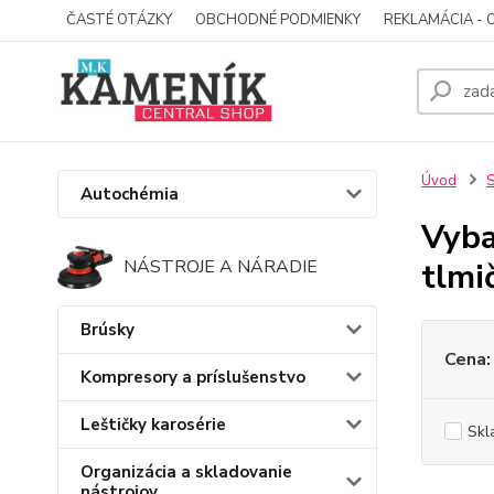
ČASTÉ OTÁZKY
OBCHODNÉ PODMIENKY
REKLAMÁCIA - 
Úvod
S
Autochémia
Vyba
tlmi
NÁSTROJE A NÁRADIE
Brúsky
Cena:
Kompresory a príslušenstvo
Leštičky karosérie
Skl
Organizácia a skladovanie
nástrojov