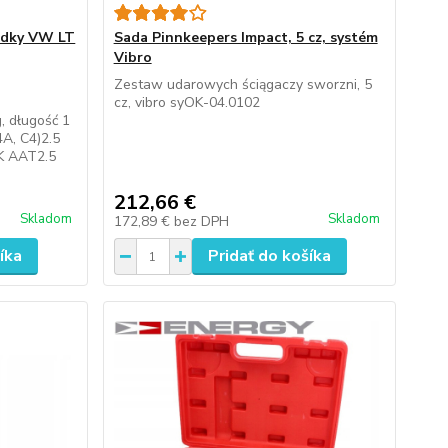
ladky VW LT
Sada Pinnkeepers Impact, 5 cz, systém
Vibro
Zestaw udarowych ściągaczy sworzni, 5
cz, vibro syOK-04.0102
, długość 1
A, C4)2.5
IK AAT2.5
212,66 €
Skladom
Skladom
172,89 €
bez DPH
íka
Pridať do košíka