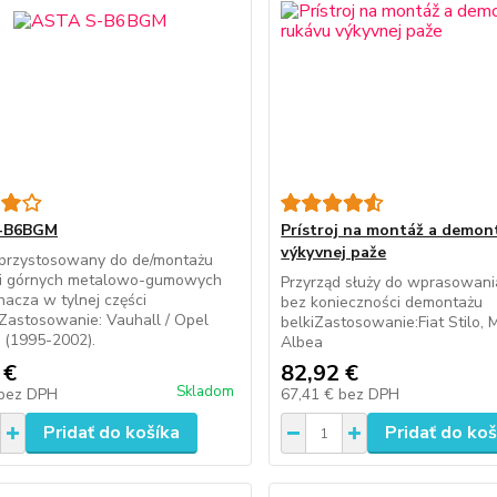
-B6BGM
Prístroj na montáž a demon
výkyvnej paže
przystosowany do de/montażu
 i górnych metalowo-gumowych
Przyrząd służy do wprasowania
hacza w tylnej części
bez konieczności demontażu
Zastosowanie: Vauhall / Opel
belkiZastosowanie:Fiat Stilo, M
 (1995-2002).
Albea
 €
82,92 €
Skladom
bez DPH
67,41 €
bez DPH
Pridať do košíka
Pridať do koš