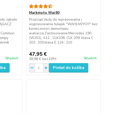
Markmoto War80
oło zębate
Przyrząd służy do wprasowania i
IĄGACZ
wyprasowania tulejek "WAHLIWYCH" bez
konieczności demontażu
 Common
wahacza.Zastosowanie:Mercedes 190
pompy
(W201), A12 , CLK208, CLK 209; klasa C
iennik
202- 203,klasa E 124- 210
47,95 €
Skladom
Skladom
38,98 €
bez DPH
íka
Pridať do košíka