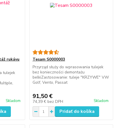
táž rukávu
Tesam S0000003
Przyrząd służy do wprasowania tulejek
bez konieczności demontażu
 tulejek
belkiZastosowanie: tuleje "KRZYWE" VW
Golf, Vento, Passat
ultiple,
91,50 €
Skladom
Skladom
74,39 €
bez DPH
íka
Pridať do košíka