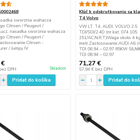
S0002468
Kľúč k odskrutkovaniu sa k
T4 Volvo
nasadka sworznia wahacza
go Citroen / Peugeot /
VW LT, T4, AUDI, VOLVO 2.5
lucz, nasadka sworznia wahacza
TDI/SDI/2.4D (nr.kat. 074 105
go Citroen / Peugeot /
251/AC,N,R,T)Waga około 4 kg
astosowanie:Citroen -
metr.Zastosowanie:AUDI A6 (4
rer / Jumpy IV
TDI 06.94 – 02.97 85KW SILN
TDI 08.94 – 02.97
 €
71,27 €
Skladom
bez DPH
57,94 €
bez DPH
Pridať do košíka
Pridať do koš