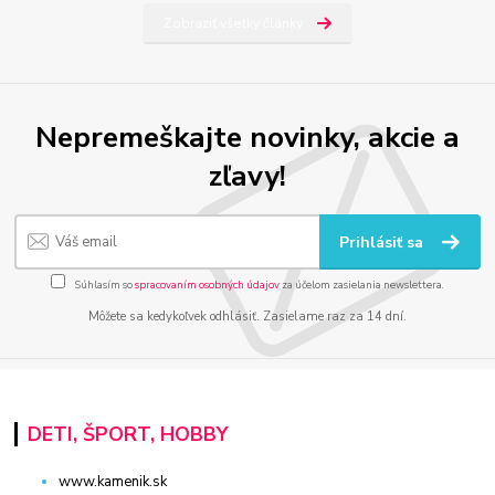
Zobraziť všetky články
Nepremeškajte novinky, akcie a
zľavy!
Prihlásiť sa
Súhlasím so
spracovaním osobných údajov
za účelom zasielania newslettera.
Môžete sa kedykoľvek odhlásiť. Zasielame raz za 14 dní.
DETI, ŠPORT, HOBBY
www.kamenik.sk