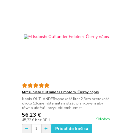
Mitsubishi Outlander Emblem. Čierny nápis
Napis OUTLANDERwysokość liter 2,3cm szerokość
około 53cmemblemat na stażu piankowym aby
równo ułożyć i przykleić emblemat.
56,23 €
Skladom
45,72 €
bez DPH
Pridať do košíka