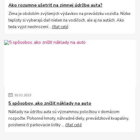
Ako rozumne ušetriť na zimnej údržbe auta?
Zima je obdobím zvýšených výdavkov na prevádzku vozidla. Nízke
teploty si vyberajú daň nielen na vodičoch, ale aj na autách. Ako
teda vyjsť neohrození...
čítať celé
30
.
01
.
2023
5 spôsobov, ako znížiť náklady na auto
Náklady na údržbu auta sú významnou položkou v domácom
rozpočte. Pohonné hmoty, náhradné diely, prevádzkové kvapaliny,
poistenie či parkovacie lístky ...
čítať celé