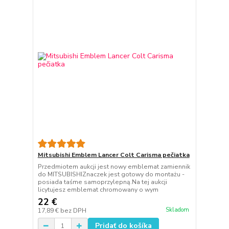
Mitsubishi Emblem Lancer Colt Carisma pečiatka
Przedmiotem aukcji jest nowy emblemat zamiennik
do MITSUBISHIZnaczek jest gotowy do montażu -
posiada taśme samoprzylepną.Na tej aukcji
licytujesz emblemat chromowany o wym
22 €
Skladom
17,89 €
bez DPH
Pridať do košíka