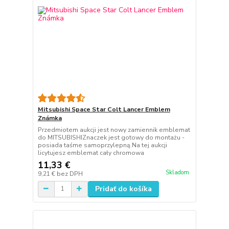
Mitsubishi Space Star Colt Lancer Emblem
Známka
Przedmiotem aukcji jest nowy zamiennik emblemat
do MITSUBISHIZnaczek jest gotowy do montażu -
posiada taśme samoprzylepną.Na tej aukcji
licytujesz emblemat cały chromowa
11,33 €
Skladom
9,21 €
bez DPH
Pridať do košíka