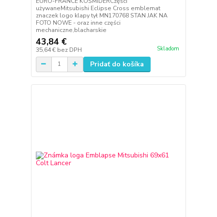
EURO-FRANCE KOŚMIDERCzęści
używaneMitsubishi Eclipse Cross emblemat
znaczek logo klapy tył MN170768 STAN JAK NA
FOTO NOWE - oraz inne części
mechaniczne,blacharskie
43,84 €
Skladom
35,64 €
bez DPH
Pridať do košíka