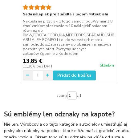
Sada nálepiek pre tlačidlá s logom Mitsubishi
Naklejki na przyciski z logo samochoduWymiar 1.8
cmx1cmKomplet zawiera 10 naklejekPosiadam
również do
BMW,TOYOTA,FORD,KIA,MERCEDES,SEAT,AUDI,SUB
ARU,ALFA ROMEO I t.d. do wszystkich marek
samochodów.Zapraszamy do obejrzenia naszych
pozostałych ofert..Życzymy udanych
zakupów.Zgodnie z Kodeksem
13,85 €
Skladom
11,26 €
bez DPH
Pridať do košíka
strana
z 1
Sú emblémy len odznaky na kapote?
Nie len. Výrobcovia do tejto kategórie autodielov umiestňujú aj
prvky ako nálepky na puklice, ktoré môžu mať aj grafickú značku
značky vozidla. Okrem toho sú tu odznaky na kľúče od auta a