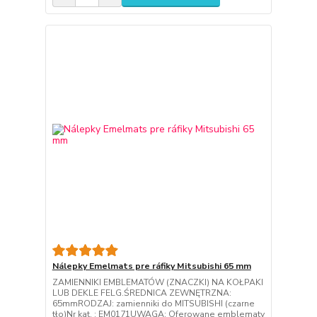
Nálepky Emelmats pre ráfiky Mitsubishi 65 mm
ZAMIENNIKI EMBLEMATÓW (ZNACZKI) NA KOŁPAKI
LUB DEKLE FELG.ŚREDNICA ZEWNĘTRZNA:
65mmRODZAJ: zamienniki do MITSUBISHI (czarne
tło)Nr kat. : EM0171UWAGA: Oferowane emblematy