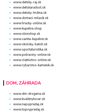
www.detsky-raj.sk
www.detskaradost.sk
www.detsky-hrdina.sk
www.domaci-milacik.sk
www.hracky-online.sk
www.kupelna.shop
www.stonshop.sk
www.sanita-kupelne.sk
www.skolsky-batoh.sk
www.sportaturistika.sk
www.potraviny-online.sk
www.zlatnictvo-online.sk
www.rybarstvo-kamenik.sk
DOM, ZÁHRADA
www.dm-drogeria.sk
www.kvalitnytovar.sk
www.najvypredaj.sk
www.topvypredaj.sk