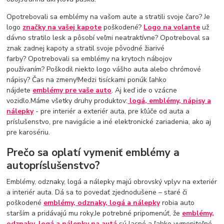
Opotrebovali sa emblémy na vašom aute a stratili svoje čaro? Je
logo
značky na vašej kapote
poškodené?
Logo na volante
už
dávno stratilo lesk a pôsobí veľmi neatraktívne? Opotreboval sa
znak zadnej kapoty a stratil svoje pôvodné žiarivé
farby? Opotrebovali sa emblémy na krytoch nábojov
používaním? Poškodil niekto logo vášho auta alebo chrómové
nápisy? Čas na zmeny!Medzi tisíckami ponúk ľahko
nájdete
emblémy pre vaše auto
. Aj keď ide o vzácne
vozidlo.Máme všetky druhy produktov:
logá, emblémy, nápisy a
nálepky
- pre interiér a exteriér auta, pre kľúče od auta a
príslušenstvo, pre navigácie a iné elektronické zariadenia, ako aj
pre karosériu.
Prečo sa oplatí vymeniť emblémy a
autopríslušenstvo?
Emblémy, odznaky, logá a nálepky majú obrovský vplyv na exteriér
a interiér auta. Dá sa to povedať zjednodušene – staré či
poškodené
emblémy, odznaky, logá a nálepky
robia auto
starším a pridávajú mu roky.Je potrebné pripomenúť, že
emblémy,
odznaky, logá a nálepky na autá
sú lacné a ľahko vymeniteľné.