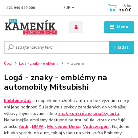
0
ks
EUR
+421 940 949 000
za
0 €
Menu
Hľadať
Úvod
Logá - znaky - emblémy
Mitsubishi
Logá - znaky - emblémy na
automobily Mitsubishi
Emblémy áut
sú doplnkom každého auta, no bez významu nie je
ani jeho hodnosť. Sú jedným z prvkov zaradených do vonkajšej
výbavy. Inými slovami, ide o
znak konkrétnej značky auta
.
Najbežnejšie emblémy dostupné na trhu sú tie, ktoré označujú
značku
Audi
,
BMW
,
Mercedes-Benz
a
Volkswagen
. Nájdeme
ich ako vpredu na aute, tak aj vzadu na veku kufra Emblémy