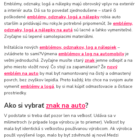
Emblémy, odznaky, logá a nálepky majú obrovský vplyv na exteriér
a interiér auta. Dá sa to povedať zjednodušene – staré či
poškodené
emblémy, odznaky, logá a nálepky
robia auto
starším a pridávajú mu roky.Je potrebné pripomenúť, že
emblémy,
odznaky, logá a nálepky na autá
sú lacné a ľahko vymeniteľné.
Zvyčajne sú lepené samolepiacimi materiálmi.
Inštalácia nových
emblémov, odznakov, log a nálepiek
–
zvládnete to sami?Výmena
emblémov a log na automobily
je
veľmi jednoduchá. Zvyčajne musíte starý
znak
jemne odlepiť a na
jeho miesto vložiť nový. Čo stojí za zapamätanie? Že
nový
emblém na auto
by mal byť namontovaný na čistý a odmastený
povrch, bez zvyškov lepidla. Preto každý, kto chce na svojom aute
vymeniť
emblémy a logá
, by si mal kúpiť odmasťovacie a čistiace
prostriedky.
Ako si vybrať
znak na auto
?
V podstate si treba dať pozor len na veľkosť. Udáva sa v
milimetroch (v prípade loga výrobcu je to priemer). Veľkosť by
mala byť identická s veľkosťou používanou výrobcom. Ak výrobca
použil vyvýšené logo, malo by byť zdvihnuté aj nové.Medzi