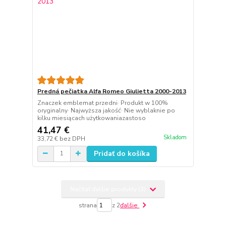
Predná pečiatka Alfa Romeo Giulietta 2000-2013
Znaczek emblemat przedni· Produkt w 100%
oryginalny· Najwyższa jakość· Nie wyblaknie po
kilku miesiącach użytkowaniazastoso
41,47 €
Skladom
33,72 €
bez DPH
Pridať do košíka
Načítať ďalšie produkty (3)
strana
z 2
ďalšie