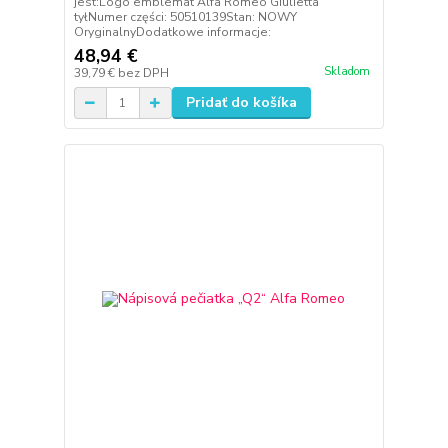
jest:Logo emblemat Alfa Romeo Giulietta
tyłNumer części: 50510139Stan: NOWY
OryginalnyDodatkowe informacje:
48,94 €
Skladom
39,79 €
bez DPH
Pridať do košíka