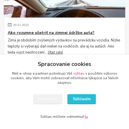
30
.
01
.
2023
Ako rozumne ušetriť na zimnej údržbe auta?
Zima je obdobím zvýšených výdavkov na prevádzku vozidla. Nízke
teploty si vyberajú daň nielen na vodičoch, ale aj na autách. Ako
teda vyjsť neohrození...
čítať celé
Spracovanie cookies
Náš e-shop a partneri potrebujú Váš
súhlas
s použitím súborov
cookies, aby Vám mohli zobrazovať informácie týkajúce sa Vašich
záujmov.
Súhlasím
Nastavenia
30
.
01
.
2023
Súhlas môžete odmietnuť
tu
.
5 spôsobov, ako znížiť náklady na auto