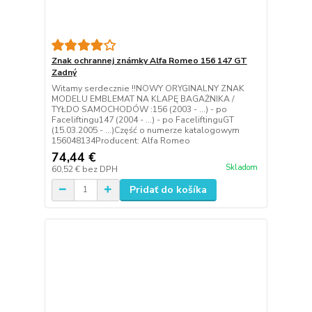
Znak ochrannej známky Alfa Romeo 156 147 GT
Zadný
Witamy serdecznie !!NOWY ORYGINALNY ZNAK
MODELU EMBLEMAT NA KLAPĘ BAGAŻNIKA /
TYŁDO SAMOCHODÓW :156 (2003 - ...) - po
Faceliftingu147 (2004 - ...) - po FaceliftinguGT
(15.03.2005 - ...)Część o numerze katalogowym
156048134Producent: Alfa Romeo
74,44 €
Skladom
60,52 €
bez DPH
Pridať do košíka