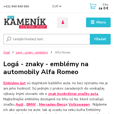
0
ks
EUR
+421 940 949 000
za
0 €
Menu
Hľadať
Úvod
Logá - znaky - emblémy
Alfa Romeo
Logá - znaky - emblémy na
automobily Alfa Romeo
Emblémy áut
sú doplnkom každého auta, no bez významu nie je
ani jeho hodnosť. Sú jedným z prvkov zaradených do vonkajšej
výbavy. Inými slovami, ide o
znak konkrétnej značky auta
.
Najbežnejšie emblémy dostupné na trhu sú tie, ktoré označujú
značku
Audi
,
BMW
,
Mercedes-Benz
a
Volkswagen
. Nájdeme
ich ako vpredu na aute, tak aj vzadu na veku kufra Emblémy