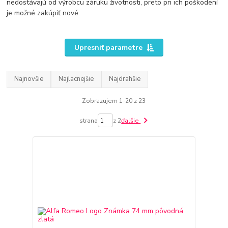
nedostávajú od výrobcu záruku životnosti, preto pri ich poškodení
je možné zakúpiť nové.
Upresniť parametre
Najnovšie
Najlacnejšie
Najdrahšie
Zobrazujem 1-20 z 23
strana
z 2
ďalšie