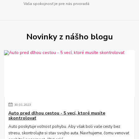
Vaša spokojnosť je pre nás prvoradá
Novinky z nášho blogu
30
.
01
.
2023
Auto pred dlhou cestou - 5 vecí, ktoré musíte
skontrolovať
Auto poskytuje voľnosť pohybu. Aby však boli vaše cesty bez
stresu, skontrolujte si stav svojho auta. Navrhujeme, čomu venovať