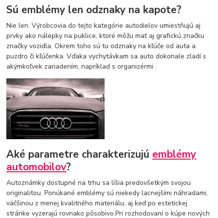
Sú emblémy len odznaky na kapote?
Nie len. Výrobcovia do tejto kategórie autodielov umiestňujú aj
prvky ako nálepky na puklice, ktoré môžu mať aj grafickú značku
značky vozidla. Okrem toho sú tu odznaky na kľúče od auta a
puzdro či kľúčenka. Vďaka vychytávkam sa auto dokonale zladí s
akýmkoľvek zariadením, napríklad s organizérmi .
Aké parametre charakterizujú
emblémy
automobilov
?
Autoznámky dostupné na trhu sa líšia predovšetkým svojou
originalitou. Ponúkané emblémy sú niekedy lacnejšími náhradami,
väčšinou z menej kvalitného materiálu, aj keď po estetickej
stránke vyzerajú rovnako pôsobivo.Pri rozhodovaní o kúpe nových