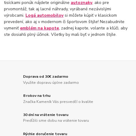
tisíckami ponúk nájdete originálne
autoznaky
, ako pre
prvomontáž, tak aj lacné náhrady, vyrábané nezávislými
výrobcami.
Logá automobilov
si môžete kúpiť v klasickom
prevedení, ako aj v modernom či športovom štýle! Nezabudnite
vymeniť
emblém na kapote
, zadnej kapote, volante a kľúči, aby
ste dosiahli plný účinok. Všetky by mali byť v jednom štýle.
Doprava od 30€ zadarmo
Využite dopravu úplne zadarmo
8 rokov na trhu
Značka Kameník Vás presvedčí o kvalite
30 dní na vrátenie tovaru
Predĺžili sme dobu na vrátenie tovaru
Rýchle doručenie tovaru