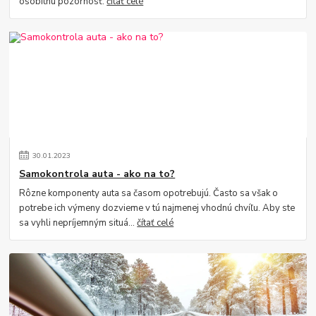
osobitnú pozornosť.
čítať celé
30
.
01
.
2023
Samokontrola auta - ako na to?
Rôzne komponenty auta sa časom opotrebujú. Často sa však o
potrebe ich výmeny dozvieme v tú najmenej vhodnú chvíľu. Aby ste
sa vyhli nepríjemným situá...
čítať celé