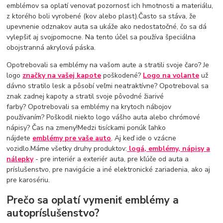
emblémov sa oplatí venovať pozornosť ich hmotnosti a materiálu,
z ktorého boli vyrobené (kov alebo plast).Často sa stáva, že
upevnenie odznakov auta sa ukáže ako nedostatočné, čo sa dá
vylepšiť aj svojpomocne. Na tento účel sa používa špeciálna
obojstranná akrylová páska.
Opotrebovali sa emblémy na vašom aute a stratili svoje čaro? Je
logo
značky na vašej kapote
poškodené?
Logo na volante
už
dávno stratilo lesk a pôsobí veľmi neatraktívne? Opotreboval sa
znak zadnej kapoty a stratil svoje pôvodné žiarivé
farby? Opotrebovali sa emblémy na krytoch nábojov
používaním? Poškodil niekto logo vášho auta alebo chrómové
nápisy? Čas na zmeny!Medzi tisíckami ponúk ľahko
nájdete
emblémy pre vaše auto
. Aj keď ide o vzácne
vozidlo.Máme všetky druhy produktov:
logá, emblémy, nápisy a
nálepky
- pre interiér a exteriér auta, pre kľúče od auta a
príslušenstvo, pre navigácie a iné elektronické zariadenia, ako aj
pre karosériu.
Prečo sa oplatí vymeniť emblémy a
autopríslušenstvo?