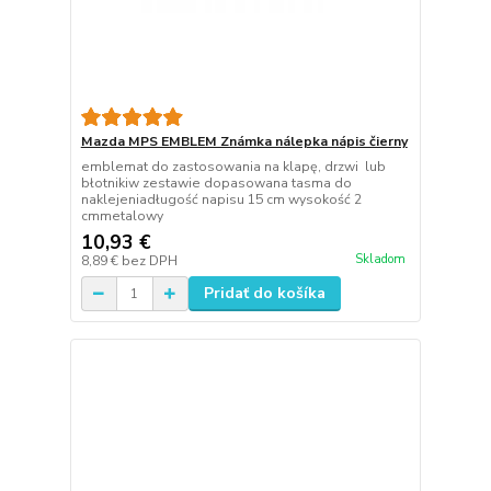
Mazda MPS EMBLEM Známka nálepka nápis čierny
emblemat do zastosowania na klapę, drzwi lub
błotnikiw zestawie dopasowana tasma do
naklejeniadługość napisu 15 cm wysokość 2
cmmetalowy
10,93 €
Skladom
8,89 €
bez DPH
Pridať do košíka