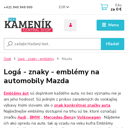
0
ks
EUR
+421 940 949 000
za
0 €
Menu
Hľadať
Úvod
Logá - znaky - emblémy
Mazda
Logá - znaky - emblémy na
automobily Mazda
Emblémy áut
sú doplnkom každého auta, no bez významu nie je
ani jeho hodnosť. Sú jedným z prvkov zaradených do vonkajšej
výbavy. Inými slovami, ide o
znak konkrétnej značky auta
.
Najbežnejšie emblémy dostupné na trhu sú tie, ktoré označujú
značku
Audi
,
BMW
,
Mercedes-Benz
a
Volkswagen
. Nájdeme
ich ako vpredu na aute, tak aj vzadu na veku kufra Emblémy