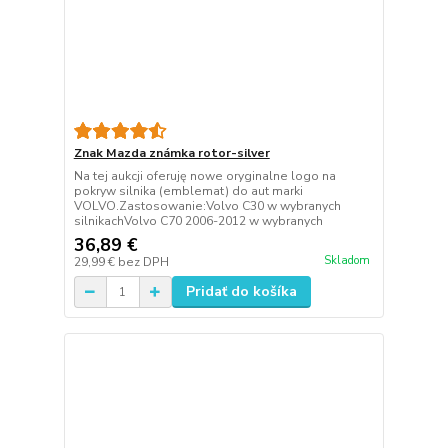
Znak Mazda známka rotor-silver
Na tej aukcji oferuję nowe oryginalne logo na
pokryw silnika (emblemat) do aut marki
VOLVO.Zastosowanie:Volvo C30 w wybranych
silnikachVolvo C70 2006-2012 w wybranych
36,89 €
Skladom
29,99 €
bez DPH
Pridať do košíka