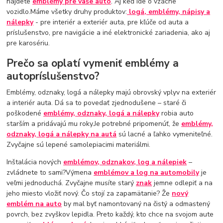
nájdete
emblémy pre vaše auto
. Aj keď ide o vzácne
vozidlo.Máme všetky druhy produktov:
logá, emblémy, nápisy a
nálepky
- pre interiér a exteriér auta, pre kľúče od auta a
príslušenstvo, pre navigácie a iné elektronické zariadenia, ako aj
pre karosériu.
Prečo sa oplatí vymeniť emblémy a
autopríslušenstvo?
Emblémy, odznaky, logá a nálepky majú obrovský vplyv na exteriér
a interiér auta. Dá sa to povedať zjednodušene – staré či
poškodené
emblémy, odznaky, logá a nálepky
robia auto
starším a pridávajú mu roky.Je potrebné pripomenúť, že
emblémy,
odznaky, logá a nálepky na autá
sú lacné a ľahko vymeniteľné.
Zvyčajne sú lepené samolepiacimi materiálmi.
Inštalácia nových
emblémov, odznakov, log a nálepiek
–
zvládnete to sami?Výmena
emblémov a log na automobily
je
veľmi jednoduchá. Zvyčajne musíte starý
znak
jemne odlepiť a na
jeho miesto vložiť nový. Čo stojí za zapamätanie? Že
nový
emblém na auto
by mal byť namontovaný na čistý a odmastený
povrch, bez zvyškov lepidla. Preto každý, kto chce na svojom aute