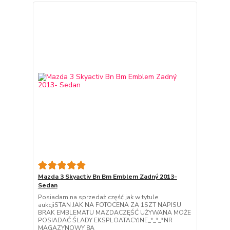
Mazda 3 Skyactiv Bn Bm Emblem Zadný 2013-
Sedan
Posiadam na sprzedaż część jak w tytule
aukcjiSTAN JAK NA FOTOCENA ZA 1SZT NAPISU
BRAK EMBLEMATU MAZDACZĘŚĆ UŻYWANA MOŻE
POSIADAĆ ŚLADY EKSPLOATACYJNE_*_*_*NR
MAGAZYNOWY 8A