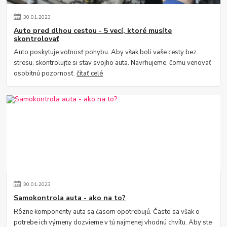
30
.
01
.
2023
Auto pred dlhou cestou - 5 vecí, ktoré musíte
skontrolovať
Auto poskytuje voľnosť pohybu. Aby však boli vaše cesty bez
stresu, skontrolujte si stav svojho auta. Navrhujeme, čomu venovať
osobitnú pozornosť.
čítať celé
30
.
01
.
2023
Samokontrola auta - ako na to?
Rôzne komponenty auta sa časom opotrebujú. Často sa však o
potrebe ich výmeny dozvieme v tú najmenej vhodnú chvíľu. Aby ste