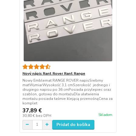
Nový nápis Rant Rover Rant Range
Nowy Emblemat RANGE ROVER napisSrebrny
matWymiarWysokość 3,1 cmSzerokość jednego i
drugiego napisu po 36 cmPosiada przylepiec oraz
szablon, gotowy do montażuDla ułatwienia
montażu posiada taśmie klejącą przenośnąCena za
komplet
37,89 €
Skladom
30,80 €
bez DPH
Pridať do košíka