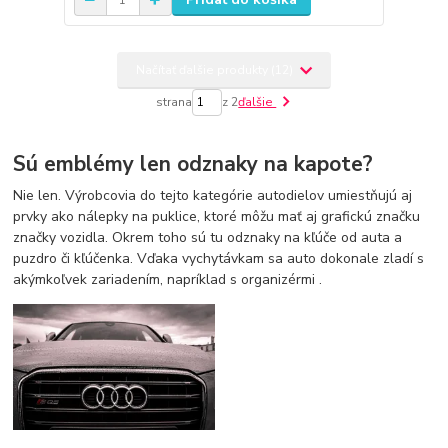
Načítať ďalšie produkty (12)
strana
z 2
ďalšie
Sú emblémy len odznaky na kapote?
Nie len. Výrobcovia do tejto kategórie autodielov umiestňujú aj
prvky ako nálepky na puklice, ktoré môžu mať aj grafickú značku
značky vozidla. Okrem toho sú tu odznaky na kľúče od auta a
puzdro či kľúčenka. Vďaka vychytávkam sa auto dokonale zladí s
akýmkoľvek zariadením, napríklad s organizérmi .