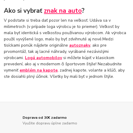
Ako si vybrať
znak na auto
?
V podstate si treba dať pozor len na veľkosť. Udáva sa v
milimetroch (v prípade loga výrobcu je to priemer). Veľkosť by
mala byť identická s veľkosťou používanou výrobcom. Ak výrobca
použil vyvýšené logo, malo by byť zdvihnuté aj nové.Medzi
tisíckami ponúk nájdete originálne
autoznaky
, ako pre
prvomontáž, tak aj lacné náhrady, vyrábané nezávislými
výrobcami.
Logá automobilov
si môžete kúpiť v klasickom
prevedení, ako aj v modernom či športovom štýle! Nezabudnite
vymeniť
emblém na kapote
, zadnej kapote, volante a kľúči, aby
ste dosiahli plný účinok. Všetky by mali byť v jednom štýle.
Doprava od 30€ zadarmo
Využite dopravu úplne zadarmo