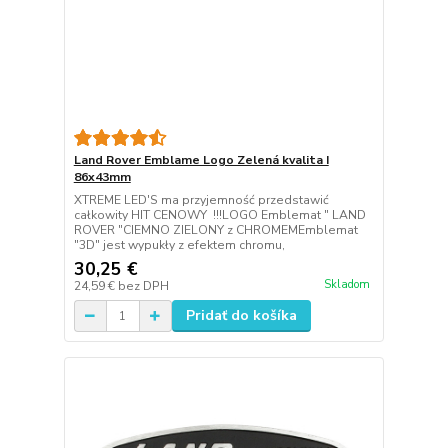
Land Rover Emblame Logo Zelená kvalita I
86x43mm
XTREME LED'S ma przyjemność przedstawić
całkowity HIT CENOWY !!!LOGO Emblemat " LAND
ROVER "CIEMNO ZIELONY z CHROMEMEmblemat
"3D" jest wypukły z efektem chromu,
30,25 €
Skladom
24,59 €
bez DPH
Pridať do košíka