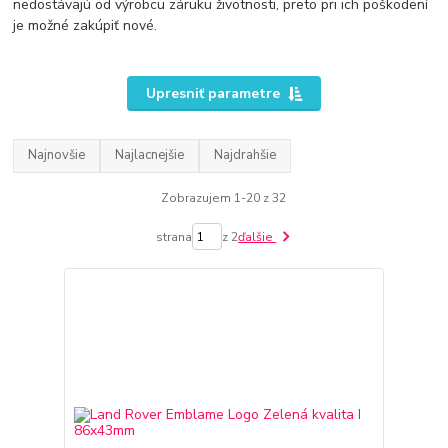
nedostávajú od výrobcu záruku životnosti, preto pri ich poškodení
je možné zakúpiť nové.
Upresniť parametre
Najnovšie
Najlacnejšie
Najdrahšie
Zobrazujem 1-20 z 32
strana
z 2
ďalšie