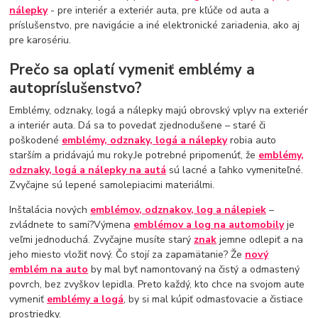
nálepky
- pre interiér a exteriér auta, pre kľúče od auta a
príslušenstvo, pre navigácie a iné elektronické zariadenia, ako aj
pre karosériu.
Prečo sa oplatí vymeniť emblémy a
autopríslušenstvo?
Emblémy, odznaky, logá a nálepky majú obrovský vplyv na exteriér
a interiér auta. Dá sa to povedať zjednodušene – staré či
poškodené
emblémy, odznaky, logá a nálepky
robia auto
starším a pridávajú mu roky.Je potrebné pripomenúť, že
emblémy,
odznaky, logá a nálepky na autá
sú lacné a ľahko vymeniteľné.
Zvyčajne sú lepené samolepiacimi materiálmi.
Inštalácia nových
emblémov, odznakov, log a nálepiek
–
zvládnete to sami?Výmena
emblémov a log na automobily
je
veľmi jednoduchá. Zvyčajne musíte starý
znak
jemne odlepiť a na
jeho miesto vložiť nový. Čo stojí za zapamätanie? Že
nový
emblém na auto
by mal byť namontovaný na čistý a odmastený
povrch, bez zvyškov lepidla. Preto každý, kto chce na svojom aute
vymeniť
emblémy a logá
, by si mal kúpiť odmasťovacie a čistiace
prostriedky.