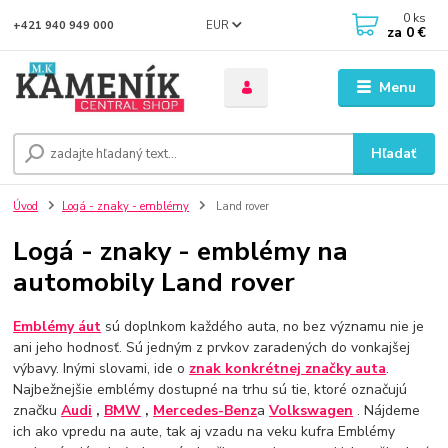
0
ks
EUR
+421 940 949 000
za
0 €
Menu
Hľadať
Úvod
Logá - znaky - emblémy
Land rover
Logá - znaky - emblémy na
automobily Land rover
Emblémy áut
sú doplnkom každého auta, no bez významu nie je
ani jeho hodnosť. Sú jedným z prvkov zaradených do vonkajšej
výbavy. Inými slovami, ide o
znak konkrétnej značky auta
.
Najbežnejšie emblémy dostupné na trhu sú tie, ktoré označujú
značku
Audi
,
BMW
,
Mercedes-Benz
a
Volkswagen
. Nájdeme
ich ako vpredu na aute, tak aj vzadu na veku kufra Emblémy