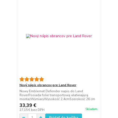
Nový nápis obrancov pre Land Rover
Nowy Emblemat Defender napis do Land
RoverPosiada folie transportową ułatwiającą
montażWymiaryWysokość 2,4cmSzerokość 26 cm
33,39 €
Skladom
27,15 €
bez DPH
Pridať do košíka