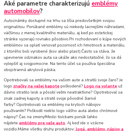
Aké parametre charakterizujú
emblémy
automobilov
?
Autoznámky dostupné na trhu sa líšia predovšetkým svojou
originalitou. Ponúkané emblémy sú niekedy lacnejšími náhradami,
väčšinou z menej kvalitného materiálu, aj keď po estetickej
stránke vyzerajú rovnako pôsobivo.Pri rozhodovaní o kúpe nových
emblémov sa oplatí venovať pozornosť ich hmotnosti a materiálu,
z ktorého boli vyrobené (kov alebo plast).Často sa stáva, že
upevnenie odznakov auta sa ukáže ako nedostatočné, čo sa dá
vylepšiť aj svojpomocne. Na tento účel sa používa špeciálna
obojstranná akrylová páska.
Opotrebovali sa emblémy na vašom aute a stratili svoje čaro? Je
logo
značky na vašej kapote
poškodené?
Logo na volante
už
dávno stratilo lesk a pôsobí veľmi neatraktívne? Opotreboval sa
znak zadnej kapoty a stratil svoje pôvodné žiarivé
farby? Opotrebovali sa emblémy na krytoch nábojov
používaním? Poškodil niekto logo vášho auta alebo chrómové
nápisy? Čas na zmeny!Medzi tisíckami ponúk ľahko
nájdete
emblémy pre vaše auto
. Aj keď ide o vzácne
vozidlo.Máme všetky druhy produktov:
logá, emblémy, nápisy a