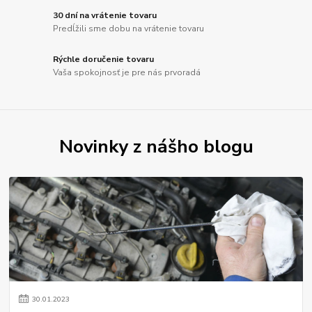
30 dní na vrátenie tovaru
Predĺžili sme dobu na vrátenie tovaru
Rýchle doručenie tovaru
Vaša spokojnosť je pre nás prvoradá
Novinky z nášho blogu
30
.
01
.
2023