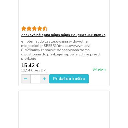
Znaková nálepka nápis nápis Peugeot 408 klapka
emblemat do zastosowania w dowolne
miejscekolor SREBRNYmetalowywymiary:
81x25mmw zestawie dopasowana taśma
dwustronna do przyklejeniapowierzchnię przed
przykleje
15,42 €
Skladom
12,54 €
bez DPH
Pridať do košíka