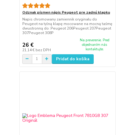
Odznak písmen nápis Peugeot pre zadnú klapku
Napis chromowany zamiennik oryginału do
Peugeot na tylną klapę mocowane na mocną taśmę
dwustronną do :Peugeot 206Peugeot 207Peugeot
307Peugeot 308P
Na preverenie. Pred
26 €
objednaním nás
kontaktujte.
21,14 €
bez DPH
Pridať do košíka