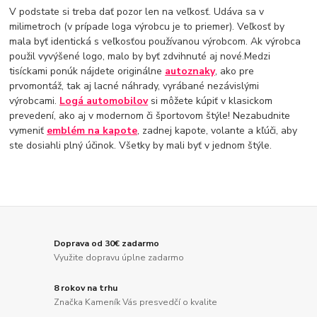
V podstate si treba dať pozor len na veľkosť. Udáva sa v
milimetroch (v prípade loga výrobcu je to priemer). Veľkosť by
mala byť identická s veľkosťou používanou výrobcom. Ak výrobca
použil vyvýšené logo, malo by byť zdvihnuté aj nové.Medzi
tisíckami ponúk nájdete originálne
autoznaky
, ako pre
prvomontáž, tak aj lacné náhrady, vyrábané nezávislými
výrobcami.
Logá automobilov
si môžete kúpiť v klasickom
prevedení, ako aj v modernom či športovom štýle! Nezabudnite
vymeniť
emblém na kapote
, zadnej kapote, volante a kľúči, aby
ste dosiahli plný účinok. Všetky by mali byť v jednom štýle.
Doprava od 30€ zadarmo
Využite dopravu úplne zadarmo
8 rokov na trhu
Značka Kameník Vás presvedčí o kvalite