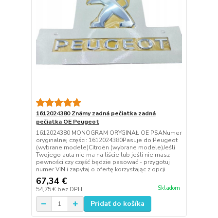
1612024380 Známy zadná pečiatka zadná
pečiatka OE Peugeot
1612024380 MONOGRAM ORYGINAŁ OE PSANumer
oryginalnej części: 1612024380Pasuje do:Peugeot
(wybrane modele)Citroën (wybrane modele)Jeśli
Twojego auta nie ma na liście lub jeśli nie masz
pewności czy część będzie pasować - przygotuj
numer VIN i zapytaj o ofertę korzystając z opcji
67,34 €
Skladom
54,75 €
bez DPH
Pridať do košíka