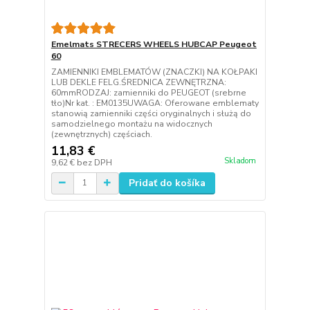
Emelmats STRECERS WHEELS HUBCAP Peugeot
60
ZAMIENNIKI EMBLEMATÓW (ZNACZKI) NA KOŁPAKI
LUB DEKLE FELG.ŚREDNICA ZEWNĘTRZNA:
60mmRODZAJ: zamienniki do PEUGEOT (srebrne
tło)Nr kat. : EM0135UWAGA: Oferowane emblematy
stanowią zamienniki części oryginalnych i służą do
samodzielnego montażu na widocznych
(zewnętrznych) częściach.
11,83 €
Skladom
9,62 €
bez DPH
Pridať do košíka