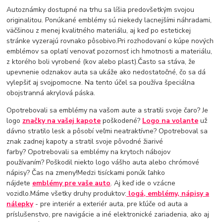
Autoznámky dostupné na trhu sa líšia predovšetkým svojou
originalitou. Ponúkané emblémy sú niekedy lacnejšími náhradami,
väčšinou z menej kvalitného materiálu, aj keď po estetickej
stránke vyzerajú rovnako pôsobivo.Pri rozhodovaní o kúpe nových
emblémov sa oplatí venovať pozornosť ich hmotnosti a materiálu,
z ktorého boli vyrobené (kov alebo plast).Často sa stáva, že
upevnenie odznakov auta sa ukáže ako nedostatočné, čo sa dá
vylepšiť aj svojpomocne. Na tento účel sa používa špeciálna
obojstranná akrylová páska.
Opotrebovali sa emblémy na vašom aute a stratili svoje čaro? Je
logo
značky na vašej kapote
poškodené?
Logo na volante
už
dávno stratilo lesk a pôsobí veľmi neatraktívne? Opotreboval sa
znak zadnej kapoty a stratil svoje pôvodné žiarivé
farby? Opotrebovali sa emblémy na krytoch nábojov
používaním? Poškodil niekto logo vášho auta alebo chrómové
nápisy? Čas na zmeny!Medzi tisíckami ponúk ľahko
nájdete
emblémy pre vaše auto
. Aj keď ide o vzácne
vozidlo.Máme všetky druhy produktov:
logá, emblémy, nápisy a
nálepky
- pre interiér a exteriér auta, pre kľúče od auta a
príslušenstvo, pre navigácie a iné elektronické zariadenia, ako aj