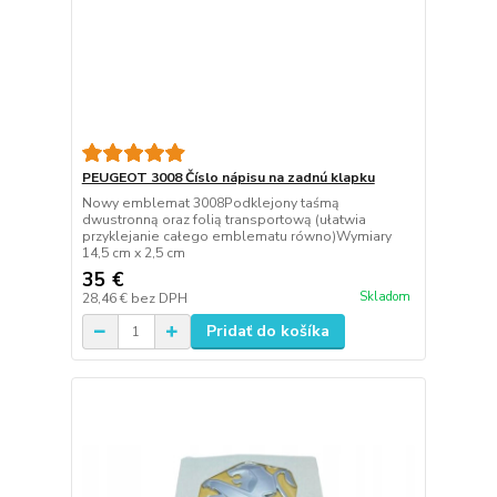
PEUGEOT 3008 Číslo nápisu na zadnú klapku
Nowy emblemat 3008Podklejony taśmą
dwustronną oraz folią transportową (ułatwia
przyklejanie całego emblematu równo)Wymiary
14,5 cm x 2,5 cm
35 €
Skladom
28,46 €
bez DPH
Pridať do košíka