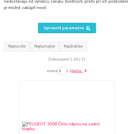
nedostávajú od výrobcu záruku životnosti, preto pri ich poškodení
je možné zakúpiť nové.
Upresniť parametre
Najnovšie
Najlacnejšie
Najdrahšie
Zobrazujem 1-20 z 21
strana
z 2
ďalšie