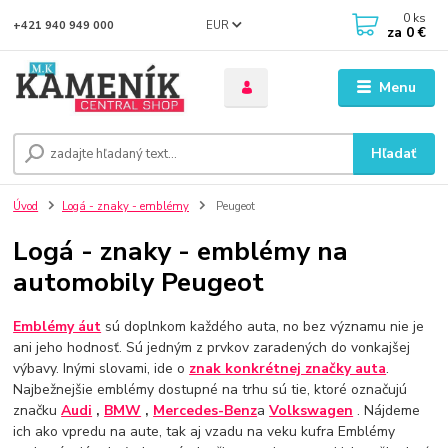
0
ks
EUR
+421 940 949 000
za
0 €
Menu
Hľadať
Úvod
Logá - znaky - emblémy
Peugeot
Logá - znaky - emblémy na
automobily Peugeot
Emblémy áut
sú doplnkom každého auta, no bez významu nie je
ani jeho hodnosť. Sú jedným z prvkov zaradených do vonkajšej
výbavy. Inými slovami, ide o
znak konkrétnej značky auta
.
Najbežnejšie emblémy dostupné na trhu sú tie, ktoré označujú
značku
Audi
,
BMW
,
Mercedes-Benz
a
Volkswagen
. Nájdeme
ich ako vpredu na aute, tak aj vzadu na veku kufra Emblémy