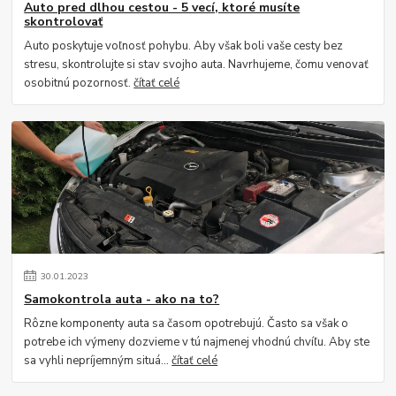
Auto pred dlhou cestou - 5 vecí, ktoré musíte
skontrolovať
Auto poskytuje voľnosť pohybu. Aby však boli vaše cesty bez
stresu, skontrolujte si stav svojho auta. Navrhujeme, čomu venovať
osobitnú pozornosť.
čítať celé
30
.
01
.
2023
Samokontrola auta - ako na to?
Rôzne komponenty auta sa časom opotrebujú. Často sa však o
potrebe ich výmeny dozvieme v tú najmenej vhodnú chvíľu. Aby ste
sa vyhli nepríjemným situá...
čítať celé