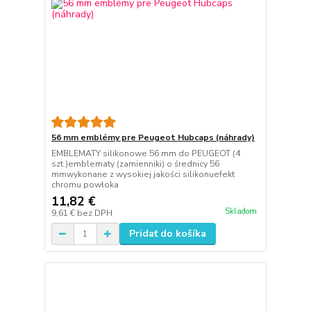
56 mm emblémy pre Peugeot Hubcaps (náhrady)
EMBLEMATY silikonowe 56 mm do PEUGEOT (4
szt.)emblematy (zamienniki) o średnicy 56
mmwykonane z wysokiej jakości silikonuefekt
chromu powłoka
11,82 €
Skladom
9,61 €
bez DPH
Pridať do košíka