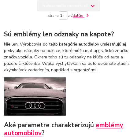
Načítať ďalšie produkty (1)
strana
z 2
ďalšie
Sú emblémy len odznaky na kapote?
Nie len. Výrobcovia do tejto kategórie autodielov umiestňujú aj
prvky ako nálepky na puklice, ktoré môžu mať aj grafickú značku
značky vozidla. Okrem toho sú tu odznaky na kľúče od auta a
puzdro či kľúčenka. Vďaka vychytávkam sa auto dokonale zladí s
akýmkoľvek zariadením, napríklad s organizérmi .
Aké parametre charakterizujú
emblémy
automobilov
?