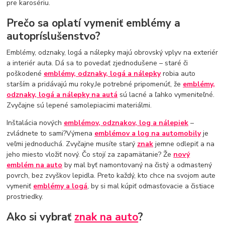
pre karosériu.
Prečo sa oplatí vymeniť emblémy a
autopríslušenstvo?
Emblémy, odznaky, logá a nálepky majú obrovský vplyv na exteriér
a interiér auta. Dá sa to povedať zjednodušene – staré či
poškodené
emblémy, odznaky, logá a nálepky
robia auto
starším a pridávajú mu roky.Je potrebné pripomenúť, že
emblémy,
odznaky, logá a nálepky na autá
sú lacné a ľahko vymeniteľné.
Zvyčajne sú lepené samolepiacimi materiálmi.
Inštalácia nových
emblémov, odznakov, log a nálepiek
–
zvládnete to sami?Výmena
emblémov a log na automobily
je
veľmi jednoduchá. Zvyčajne musíte starý
znak
jemne odlepiť a na
jeho miesto vložiť nový. Čo stojí za zapamätanie? Že
nový
emblém na auto
by mal byť namontovaný na čistý a odmastený
povrch, bez zvyškov lepidla. Preto každý, kto chce na svojom aute
vymeniť
emblémy a logá
, by si mal kúpiť odmasťovacie a čistiace
prostriedky.
Ako si vybrať
znak na auto
?