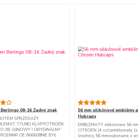
 Berlingo 08-16 Zadný znak
56 mm silikónové emblémy p
Hubcaps
IOTEM SPRZEDAŻY
BLEMAT TYLNEJ KLAPYCITROEN
EMBLEMATY silikonowe 56 m
GO 08-16NOWY I ORYGINALNY
CITROEN (4 szt.)emblematy (za
TROENNR OE 866608NIE BYŁ
średnicy 56 mmwykonane z wy