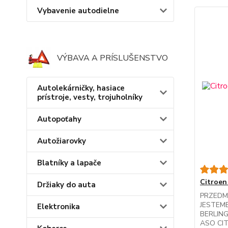
Vybavenie autodielne
VÝBAVA A PRÍSLUŠENSTVO
Autolekárničky, hasiace
prístroje, vesty, trojuholníky
Autopoťahy
Autožiarovky
Blatníky a lapače
Citroen
Držiaky do auta
PRZEDM
JESTEM
Elektronika
BERLIN
ASO CI