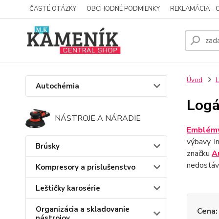
ČASTÉ OTÁZKY
OBCHODNÉ PODMIENKY
REKLAMÁCIA - 
Úvod
L
Autochémia
Logá
NÁSTROJE A NÁRADIE
Emblémy
výbavy. I
Brúsky
značku
A
nedostáva
Kompresory a príslušenstvo
Leštičky karosérie
Organizácia a skladovanie
Cena:
nástrojov