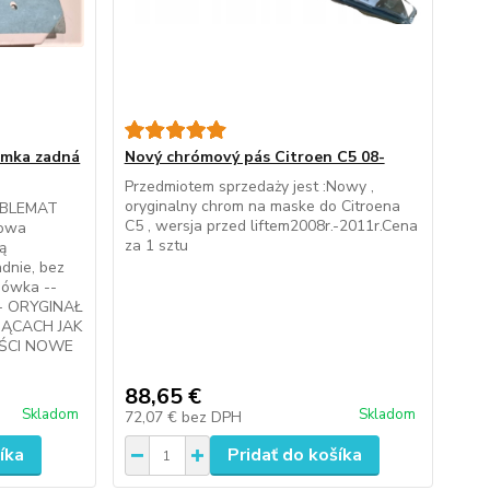
ámka zadná
Nový chrómový pás Citroen C5 08-
Przedmiotem sprzedaży jest :Nowy ,
oryginalny chrom na maske do Citroena
MBLEMAT
C5 , wersja przed liftem2008r.-2011r.Cena
nowa
za 1 sztu
ą
dnie, bez
 nówka --
 - ORYGINAŁ
SIĄCACH JAK
ĘŚCI NOWE
88,65 €
Skladom
Skladom
72,07 €
bez DPH
íka
Pridať do košíka