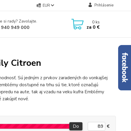
Prihlásenie
EUR
e si rady? Zavolajte.
0
ks
za
0 €
 940 949 000
ly Citroen
hodnosť. Sú jedným z prvkov zaradených do vonkajšej
 emblémy dostupné na trhu sú tie, ktoré označujú
vpredu na aute, tak aj vzadu na veku kufra Emblémy
é zakúpiť nové.
Do
€