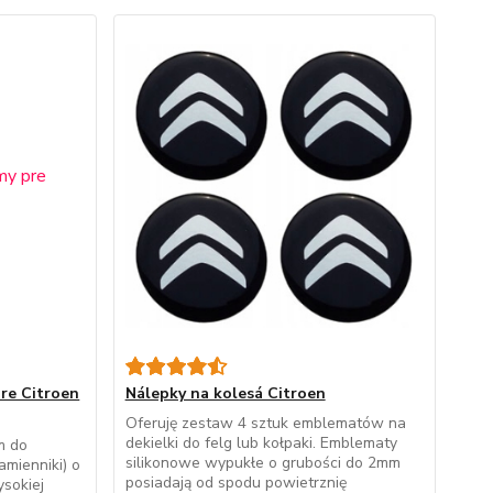
re Citroen
Nálepky na kolesá Citroen
Oferuję zestaw 4 sztuk emblematów na
dekielki do felg lub kołpaki. Emblematy
m do
silikonowe wypukłe o grubości do 2mm
mienniki) o
posiadają od spodu powietrznię
sokiej