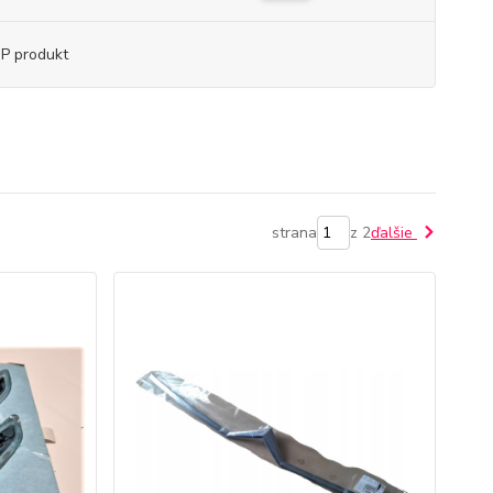
P produkt
strana
z 2
ďalšie