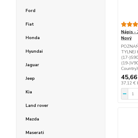
Ford
Fiat
Nápis -
Honda
Nový
POZNAŃ
Hyundai
TYLNEJ 
(17-)S9
(19-)V90
Jaguar
Country
45,66
Jeep
37,12 €
Kia
Land rover
Mazda
Maserati