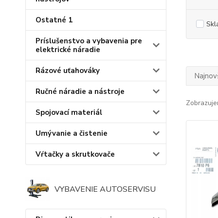
Ostatné 1
Skl
Príslušenstvo a vybavenia pre
elektrické náradie
Rázové uťahováky
Najnov
Ručné náradie a nástroje
Zobrazuje
Spojovací materiál
Umývanie a čistenie
Vŕtačky a skrutkovače
VYBAVENIE AUTOSERVISU