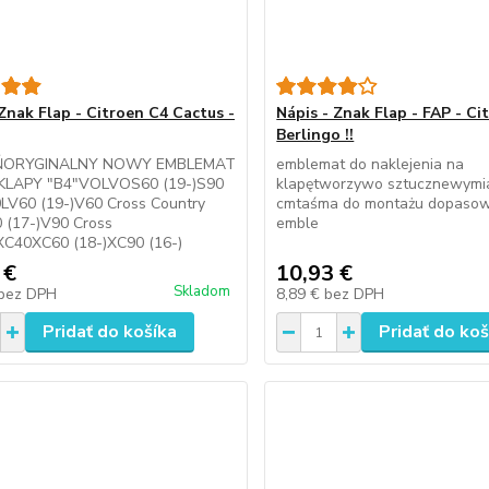
 Znak Flap - Citroen C4 Cactus -
Nápis - Znak Flap - FAP - Ci
Berlingo !!
ORYGINALNY NOWY EMBLEMAT
emblemat do naklejenia na
KLAPY "B4"VOLVOS60 (19-)S90
klapętworzywo sztucznewymiar
0LV60 (19-)V60 Cross Country
cmtaśma do montażu dopaso
 (17-)V90 Cross
emble
XC40XC60 (18-)XC90 (16-)
 €
10,93 €
Skladom
bez DPH
8,89 €
bez DPH
Pridať do košíka
Pridať do koš