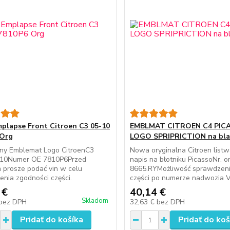
plapse Front Citroen C3 05-10
EMBLMAT CITROEN C4 PIC
 Org
LOGO SPRIPRICTION na bla
lny Emblemat Logo CitroenC3
Nowa oryginalna Citroen listw
10Numer OE 7810P6Przed
napis na błotniku PicassoNr. o
 prosze podać vin w celu
8665.RYMożliwość sprawdzeni
nia zgodności części.
części po numerze nadwozia V
 €
40,14 €
Skladom
bez DPH
32,63 €
bez DPH
Pridať do košíka
Pridať do koš