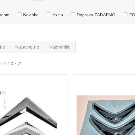
adom
Novinka
Akcia
Doprava ZADARMO
TO
šie
Najlacnejšie
Najdrahšie
m 1-20 z 21