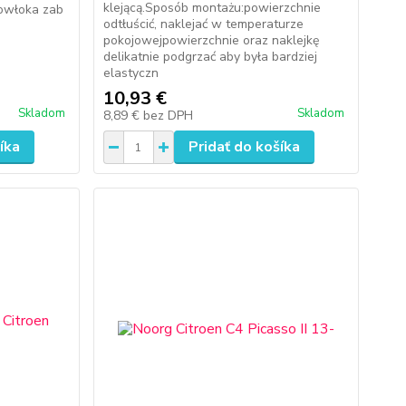
klejącą.Sposób montażu:powierzchnie
powłoka zab
odtłuścić, naklejać w temperaturze
pokojowejpowierzchnie oraz naklejkę
delikatnie podgrzać aby była bardziej
elastyczn
10,93 €
Skladom
Skladom
8,89 €
bez DPH
íka
Pridať do košíka