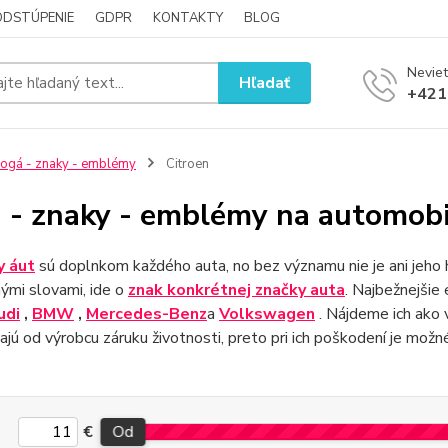
ODSTÚPENIE
GDPR
KONTAKTY
BLOG
Neviet
Hľadať
+421
ogá - znaky - emblémy
Citroen
 - znaky - emblémy na automobi
 áut
sú doplnkom každého auta, no bez významu nie je ani jeho 
nými slovami, ide o
znak konkrétnej značky auta
. Najbežnejšie
udi
,
BMW
,
Mercedes-Benz
a
Volkswagen
. Nájdeme ich ako 
jú od výrobcu záruku životnosti, preto pri ich poškodení je možn
€
Od