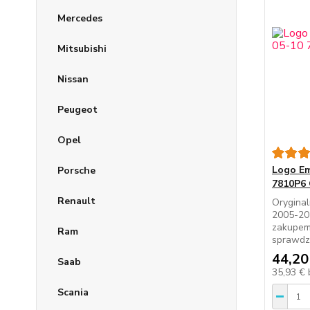
Mercedes
Mitsubishi
Nissan
Peugeot
Opel
Logo Em
Porsche
7810P6
Renault
Orygina
2005-20
zakupem
Ram
sprawdze
44,20
Saab
35,93 €
Scania