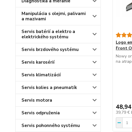
Diagnostika a meranie
Manipulácia s olejmi, palivami
a mazivami
Servis batérií a elektro a
elektrického systému
Logo em
Front O
Servis brzdového systému
Nowy or
na atrap
Servis karosérií
Servis klimatizácií
Servis kolies a pneumatík
Servis motora
48,94
39,79 €
Servis odpruženia
Servis pohonného systému