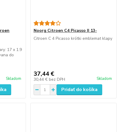
troen
Noorg Citroen C4 Picasso II 13-
Citroen C 4 Picasso krótki emblemat klapy
y: 17 x 1.9
wana do
37,44 €
Skladom
Skladom
30,44 €
bez DPH
íka
Pridať do košíka