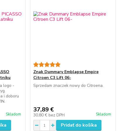
ASSO
Znak Dummary Emblapse Empire
tníku
Citroen C3 Lift 06-
a logo -
Sprzedam znaczek nowy do Citroena.
ryg.
a i doboru
IN.
37,89 €
Skladom
Skladom
30,80 €
bez DPH
íka
Pridať do košíka