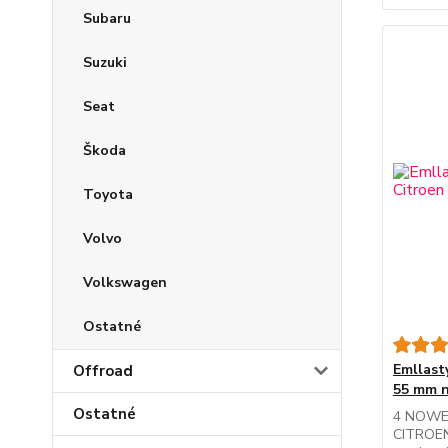
Subaru
Suzuki
Seat
Škoda
Toyota
Volvo
Volkswagen
Ostatné
Emllast
Offroad
55 mm n
Ostatné
4 NOWE 
CITROE