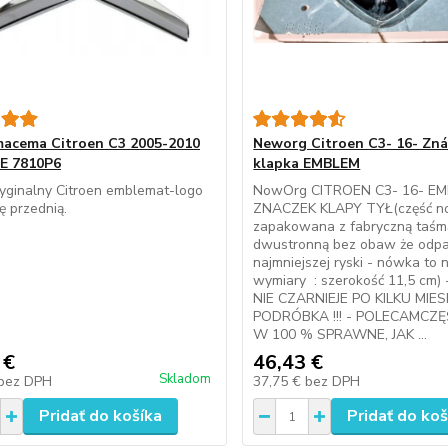
acema Citroen C3 2005-2010
Neworg Citroen C3- 16- Zn
E 7810P6
klapka EMBLEM
yginalny Citroen emblemat-logo
NowOrg CITROEN C3- 16- E
ę przednią.
ZNACZEK KLAPY TYŁ(część 
zapakowana z fabryczną taśm
dwustronną bez obaw że odpa
najmniejszej ryski - nówka to
wymiary : szerokość 11,5 cm)
NIE CZARNIEJE PO KILKU MIE
PODRÓBKA !!! - POLECAMCZ
W 100 % SPRAWNE, JAK ...
 €
46,43 €
Skladom
bez DPH
37,75 €
bez DPH
Pridať do košíka
Pridať do koš