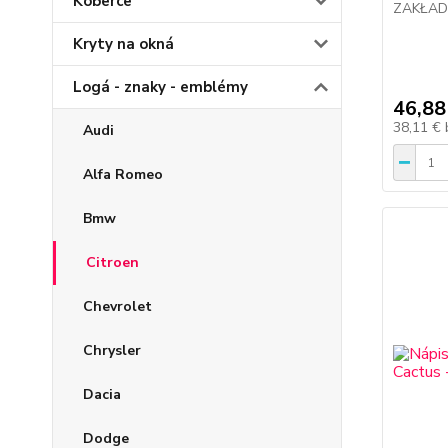
Koberce
ZAKŁAD
Kryty na okná
Logá - znaky - emblémy
46,88
38,11 €
Audi
Alfa Romeo
Bmw
Citroen
Chevrolet
Chrysler
Dacia
Dodge