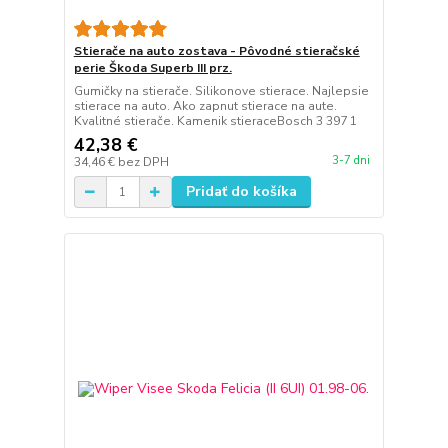
Stierače na auto zostava - Pôvodné stieračské
perie Škoda Superb III prz.
Gumičky na stierače. Silikonove stierace. Najlepsie
stierace na auto. Ako zapnut stierace na aute.
Kvalitné stierače. Kamenik stieraceBosch 3 397 1
42,38 €
3-7 dni
34,46 €
bez DPH
Pridať do košíka