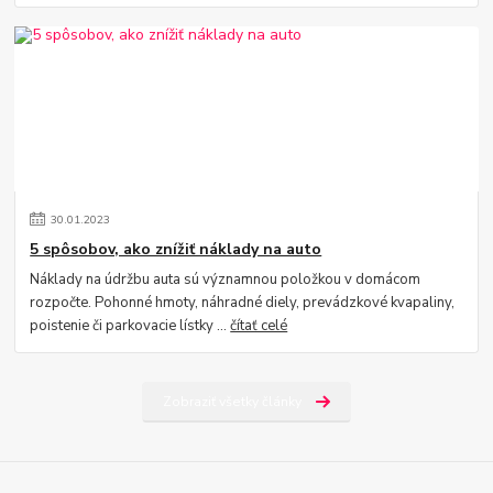
30
.
01
.
2023
5 spôsobov, ako znížiť náklady na auto
Náklady na údržbu auta sú významnou položkou v domácom
rozpočte. Pohonné hmoty, náhradné diely, prevádzkové kvapaliny,
poistenie či parkovacie lístky ...
čítať celé
Zobraziť všetky články