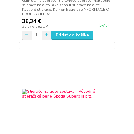
Gumičky na stierače. Silikonove stierace. Najlepsie
stierace na auto. Ako zapnut stierace na aute.
Kvalitné stierače. Kamenik stieraceINFORMACJE O
PRODUKCIEPRZ
38,34 €
3-7 dni
31,17 €
bez DPH
Pridať do košíka