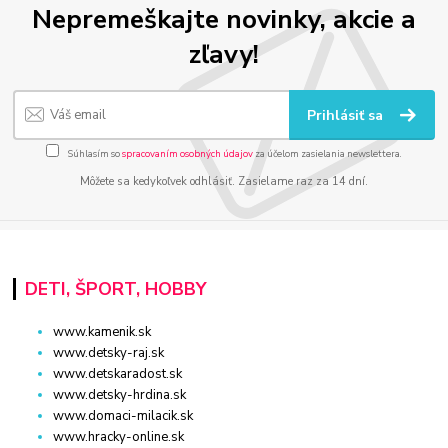
Nepremeškajte novinky, akcie a
zľavy!
Prihlásiť sa
Súhlasím so
spracovaním osobných údajov
za účelom zasielania newslettera.
Môžete sa kedykoľvek odhlásiť. Zasielame raz za 14 dní.
DETI, ŠPORT, HOBBY
www.kamenik.sk
www.detsky-raj.sk
www.detskaradost.sk
www.detsky-hrdina.sk
www.domaci-milacik.sk
www.hracky-online.sk