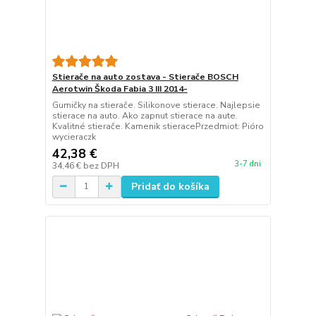
Stierače na auto zostava - Stierače BOSCH
Aerotwin Škoda Fabia 3 III 2014-
Gumičky na stierače. Silikonove stierace. Najlepsie
stierace na auto. Ako zapnut stierace na aute.
Kvalitné stierače. Kamenik stieracePrzedmiot: Pióro
wycieraczk
42,38 €
3-7 dni
34,46 €
bez DPH
Pridať do košíka