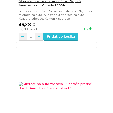
Stierače na auto zostava - Bosch Wipers
Aerotwin skod Octavia II 2004-
Gumičky na stierače. Silikonove stierace. Najlepsie
stierace na auto. Ako zapnut stierace na aute.
Kvalitné stierače. Kamenik stierace
46,38 €
3-7 dni
37,71 €
bez DPH
Pridať do košíka