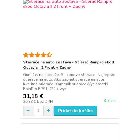
Stierače na auto zostava - Stierač Rainpro skod
Octavia II 2 Front + Zadný
Gumičky na stierače. Silikonove stierace. Najlepsie
stierace na auto. Ako zapnut stierace na aute.
Kvalitné stierače. Kamenik stieraceWycieraczki
RainPro RP91-422 + wyci
31,15 €
3-7 dni
25,33 €
bez DPH
Pridať do košíka