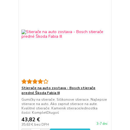
Stierače na auto zostava - Bosch stierače
predné Škoda Fabia III
Gumičky na stierače. Silikonove stierace. Najlepsie
stierace na auto. Ako zapnut stierace na aute.
Kvalitné stierače. Kamenik stieraceJednostka
ilości: KompletDługoś
43,82 €
3-7 dni
35,63 €
bez DPH