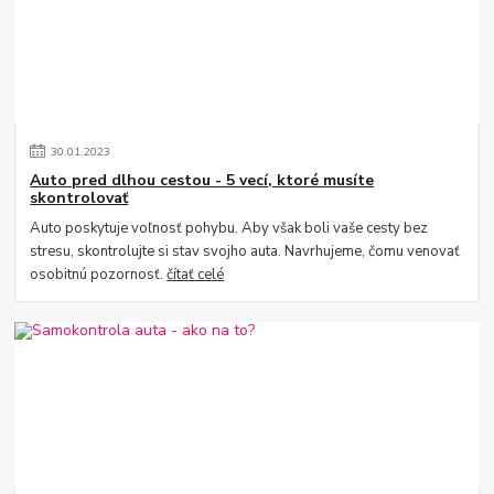
30
.
01
.
2023
Auto pred dlhou cestou - 5 vecí, ktoré musíte
skontrolovať
Auto poskytuje voľnosť pohybu. Aby však boli vaše cesty bez
stresu, skontrolujte si stav svojho auta. Navrhujeme, čomu venovať
osobitnú pozornosť.
čítať celé