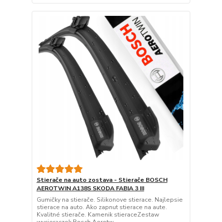
Stierače na auto zostava - Stierače BOSCH
AEROTWIN A138S SKODA FABIA 3 III
Gumičky na stierače. Silikonove stierace. Najlepsie
stierace na auto. Ako zapnut stierace na aute.
Kvalitné stierače. Kamenik stieraceZestaw
wycieraczek Bosch Aerotw