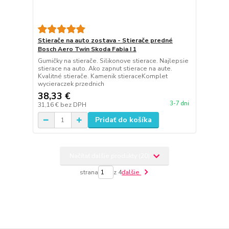
Stierače na auto zostava - Stierače predné
Bosch Aero Twin Skoda Fabia I 1
Gumičky na stierače. Silikonove stierace. Najlepsie
stierace na auto. Ako zapnut stierace na aute.
Kvalitné stierače. Kamenik stieraceKomplet
wycieraczek przednich
38,33 €
3-7 dni
31,16 €
bez DPH
Pridať do košíka
Načítať ďalšie produkty (20)
strana
z 4
ďalšie