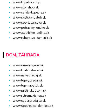
www.kupelna.shop
www.stonshop.sk
www.sanita-kupelne.sk
www.skolsky-batoh.sk
www.sportaturistika.sk
www.potraviny-online.sk
www.zlatnictvo-online.sk
www.rybarstvo-kamenik.sk
DOM, ZÁHRADA
www.dm-drogeria.sk
www.kvalitnytovar.sk
www.najvypredaj.sk
www.topvypredaj.sk
www.top-nabytok.sk
www.proti-skodcom.sk
www.retromaxishop.sk
www.superpredajca.sk
www.spotrebice-domace.sk