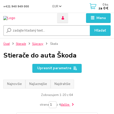
0
ks
EUR
+421 940 949 000
za
0 €
Menu
Hľadať
Úvod
Stierače
Súpravy
Škoda
Stierače do auta Škoda
Upresniť parametre
Najnovšie
Najlacnejšie
Najdrahšie
Zobrazujem 1-20 z 64
strana
z 4
ďalšie