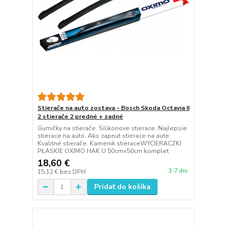
Stierače na auto zostava - Bosch Skoda Octavia II
2 stierače 2 predné + zadné
Gumičky na stierače. Silikonove stierace. Najlepsie
stierace na auto. Ako zapnut stierace na aute.
Kvalitné stierače. Kamenik stieraceWYCIERACZKI
PŁASKIE OXIMO HAK U 50cm+50cm komplet
18,60 €
3-7 dni
15,12 €
bez DPH
Pridať do košíka