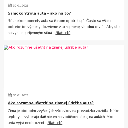
30
.
01
.
2023
Samokontrola auta - ako na to?
Rôzne komponenty auta sa časom opotrebujú. Často sa však o
potrebe ich výmeny dozvieme v tú najmenej vhodnú chvíľu. Aby ste
sa vyhli nepríjemným situá...
čítať celé
30
.
01
.
2023
Ako rozumne ušetriť na zimnej údržbe auta?
Zima je obdobím zvýšených výdavkov na prevádzku vozidla. Nízke
teploty si vyberajú daň nielen na vodičoch, ale aj na autách. Ako
teda vyjsť neohrození...
čítať celé