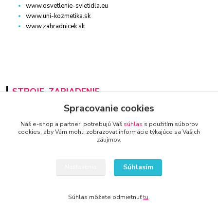
www.osvetlenie-svietidla.eu
www.uni-kozmetika.sk
www.zahradnicek.sk
STROJE, ZARIADENIE
Spracovanie cookies
www.auto-diel.sk
www.auto-techna.sk
Náš e-shop a partneri potrebujú Váš
súhlas
s použitím súborov
cookies, aby Vám mohli zobrazovať informácie týkajúce sa Vašich
www.moto-diel.sk
záujmov.
www.profi-dielna.sk
www.polno-stroje.sk
www.krby-kotly.sk
Súhlasím
Nastavenia
www.stavebnictvo-online.sk
www.maxiobchod-naradie.sk
www.moto-prislusenstvo.sk
Súhlas môžete odmietnuť
tu
.
www.firemne-zariadenie.sk
www.nahradnediely.online