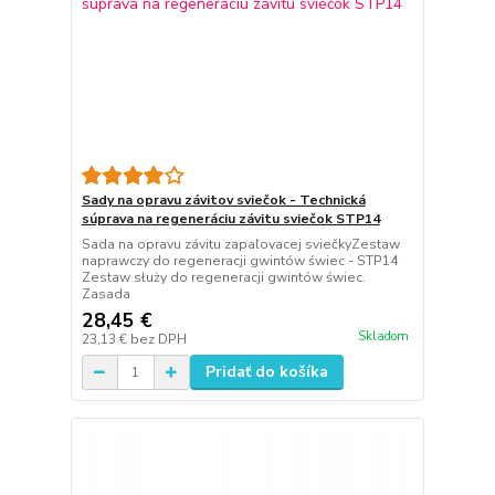
Sady na opravu závitov sviečok - Technická
súprava na regeneráciu závitu sviečok STP14
Sada na opravu závitu zapaľovacej sviečkyZestaw
naprawczy do regeneracji gwintów świec - STP14
Zestaw służy do regeneracji gwintów świec.
Zasada
28,45 €
Skladom
23,13 €
bez DPH
Pridať do košíka