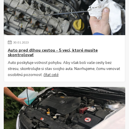
30
.
01
.
2023
Auto pred dlhou cestou - 5 vecí, ktoré musíte
skontrolovať
Auto poskytuje voľnosť pohybu. Aby však boli vaše cesty bez
stresu, skontrolujte si stav svojho auta. Navrhujeme, čomu venovať
osobitnú pozornosť.
čítať celé