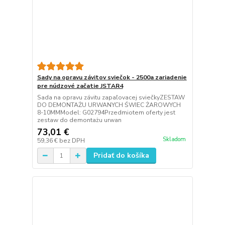
Sady na opravu závitov sviečok - 2500a zariadenie
pre núdzové začatie JSTAR4
Sada na opravu závitu zapaľovacej sviečkyZESTAW
DO DEMONTAŻU URWANYCH ŚWIEC ŻAROWYCH
8-10MMModel: G02794Przedmiotem oferty jest
zestaw do demontażu urwan
73,01 €
Skladom
59,36 €
bez DPH
Pridať do košíka