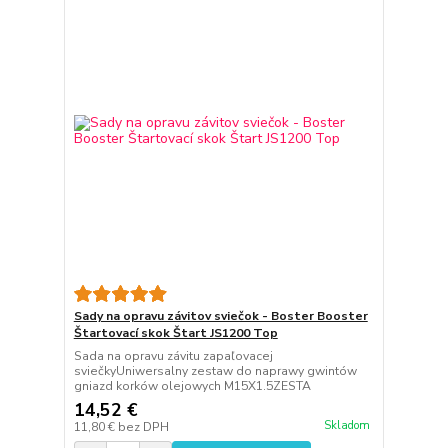
Sady na opravu závitov sviečok - Boster Booster
Štartovací skok Štart JS1200 Top
Sada na opravu závitu zapaľovacej
sviečkyUniwersalny zestaw do naprawy gwintów
gniazd korków olejowych M15X1.5ZESTA
14,52 €
Skladom
11,80 €
bez DPH