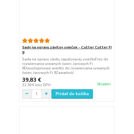
Sady na opravu závitov sviečok - Cutter Cutter FI
8
Sada na opravu závitu zapaľovacej sviečkyFrez do
rozwiercania urwanych świec żarowych Fi
8Dwustopniowe wiertło do rozwiercania urwanych
świec żarowych Fi 9Zawartość :
39,83 €
Skladom
32,38 €
bez DPH
Pridať do košíka