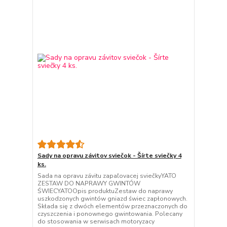
Sady na opravu závitov sviečok - Šírte sviečky 4
ks.
Sada na opravu závitu zapaľovacej sviečkyYATO
ZESTAW DO NAPRAWY GWINTÓW
ŚWIECYATOOpis produktuZestaw do naprawy
uszkodzonych gwintów gniazd świec zapłonowych.
Składa się z dwóch elementów przeznaczonych do
czyszczenia i ponownego gwintowania. Polecany
do stosowania w serwisach motoryzacy