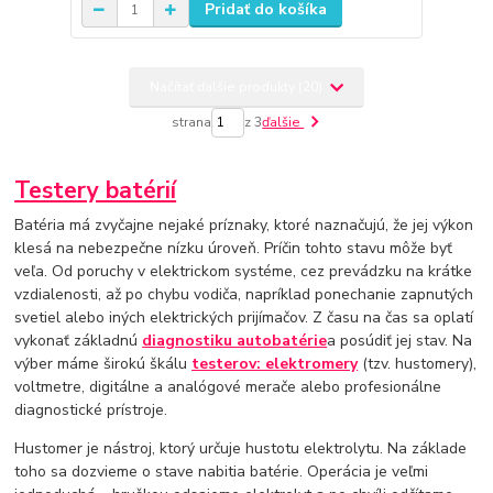
Pridať do košíka
Načítať ďalšie produkty (20)
strana
z 3
ďalšie
Testery batérií
Batéria má zvyčajne nejaké príznaky, ktoré naznačujú, že jej výkon
klesá na nebezpečne nízku úroveň. Príčin tohto stavu môže byť
veľa. Od poruchy v elektrickom systéme, cez prevádzku na krátke
vzdialenosti, až po chybu vodiča, napríklad ponechanie zapnutých
svetiel alebo iných elektrických prijímačov. Z času na čas sa oplatí
vykonať základnú
diagnostiku autobatérie
a posúdiť jej stav. Na
výber máme širokú škálu
testerov: elektromery
(tzv. hustomery),
voltmetre, digitálne a analógové merače alebo profesionálne
diagnostické prístroje.
Hustomer je nástroj, ktorý určuje hustotu elektrolytu. Na základe
toho sa dozvieme o stave nabitia batérie. Operácia je veľmi