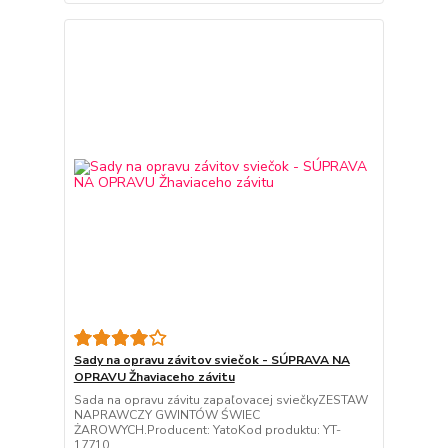
Sady na opravu závitov sviečok - SÚPRAVA NA
OPRAVU Žhaviaceho závitu
Sada na opravu závitu zapaľovacej sviečkyZESTAW
NAPRAWCZY GWINTÓW ŚWIEC
ŻAROWYCH.Producent: YatoKod produktu: YT-
17710