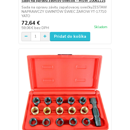
Sady na opravu závitov sviečok - MSW 10061115
Sada na opravu závitu zapaľovacej sviečkyZESTAW
NAPRAWCZY GWINTÓW ŚWIEC ŻAROW YT-17710
YATO
72,64 €
Skladom
59,06 €
bez DPH
Pridať do košíka