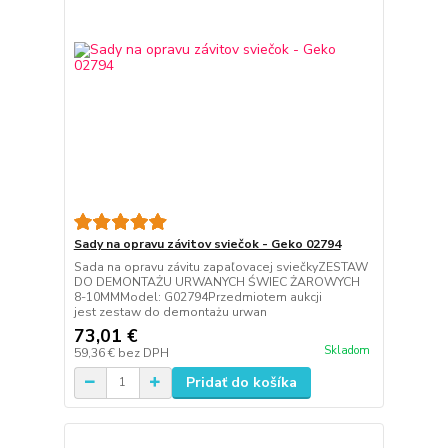
Sady na opravu závitov sviečok - Geko 02794
Sada na opravu závitu zapaľovacej sviečkyZESTAW
DO DEMONTAŻU URWANYCH ŚWIEC ŻAROWYCH
8-10MMModel: G02794Przedmiotem aukcji
jest zestaw do demontażu urwan
73,01 €
Skladom
59,36 €
bez DPH
Pridať do košíka