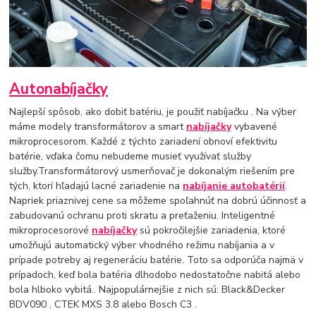
Autonabíjačky
Najlepší spôsob, ako dobiť batériu, je použiť nabíjačku . Na výber
máme modely transformátorov a smart
nabíjačky
vybavené
mikroprocesorom. Každé z týchto zariadení obnoví efektivitu
batérie, vďaka čomu nebudeme musieť využívať služby
služby.Transformátorový usmerňovač je dokonalým riešením pre
tých, ktorí hľadajú lacné zariadenie na
nabíjanie autobatérií
.
Napriek priaznivej cene sa môžeme spoľahnúť na dobrú účinnosť a
zabudovanú ochranu proti skratu a preťaženiu. Inteligentné
mikroprocesorové
nabíjačky
sú pokročilejšie zariadenia, ktoré
umožňujú automatický výber vhodného režimu nabíjania a v
prípade potreby aj regeneráciu batérie. Toto sa odporúča najmä v
prípadoch, keď bola batéria dlhodobo nedostatočne nabitá alebo
bola hlboko vybitá.. Najpopulárnejšie z nich sú: Black&Decker
BDV090 , CTEK MXS 3.8 alebo Bosch C3 .