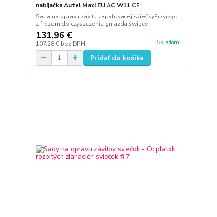
nabíjačka Autel Maxi EU AC W11 C5
Sada na opravu závitu zapaľovacej sviečkyPrzyrząd
z frezem do czyszczenia gniazda świecy
131,96 €
Skladom
107,28 €
bez DPH
Pridať do košíka