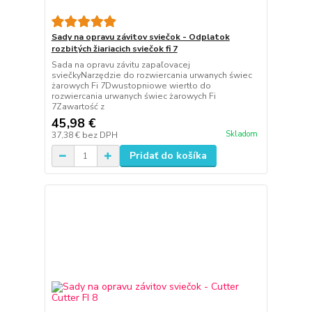
Sady na opravu závitov sviečok - Odplatok
rozbitých žiariacich sviečok fi 7
Sada na opravu závitu zapaľovacej
sviečkyNarzędzie do rozwiercania urwanych świec
żarowych Fi 7Dwustopniowe wiertło do
rozwiercania urwanych świec żarowych Fi
7Zawartość z
45,98 €
Skladom
37,38 €
bez DPH
Pridať do košíka