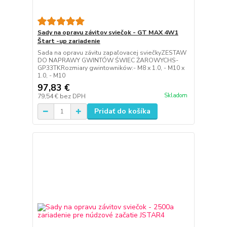
Sady na opravu závitov sviečok - GT MAX 4W1
Štart -up zariadenie
Sada na opravu závitu zapaľovacej sviečkyZESTAW
DO NAPRAWY GWINTÓW ŚWIEC ŻAROWYCHS-
GP33TKRozmiary gwintowników:- M8 x 1.0, - M10 x
1.0, - M10
97,83 €
Skladom
79,54 €
bez DPH
Pridať do košíka