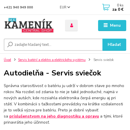
0
ks
EUR
+421 940 949 000
za
0 €
Menu
Hľadať
Úvod
Servis batérií a elektro a elektrického systému
Servis sviečok
Autodielňa - Servis sviečok
Správna starostlivosť o batériu ju udrží v dobrom stave po mnoho
rokov. Na rozdiel od zdania to nie je také jednoduché, najmä v
nových autách, kde rozsiahla elektronika čerpá energiu aj pri
státí. V kombinácii s ťažkosťami prevádzky na krátke vzdialenosti
je to veľká výzva pre batériu. Preto je dobré vybaviť
sa
príslušenstvom na jeho diagnostiku a opravu
a tými, ktoré
prinavrátia jeho účinnosť.