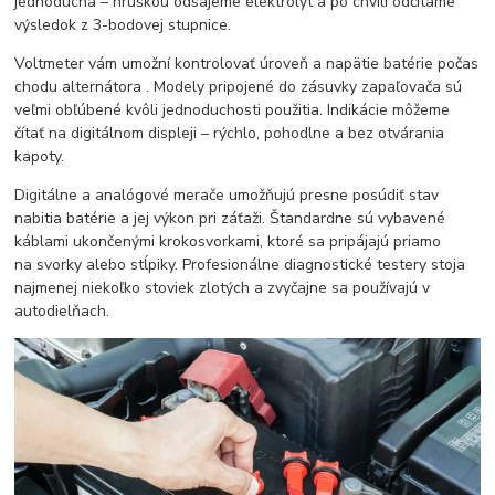
jednoduchá – hruškou odsajeme elektrolyt a po chvíli odčítame
výsledok z 3-bodovej stupnice.
Voltmeter vám umožní kontrolovať úroveň a napätie batérie počas
chodu alternátora . Modely pripojené do zásuvky zapaľovača sú
veľmi obľúbené kvôli jednoduchosti použitia. Indikácie môžeme
čítať na digitálnom displeji – rýchlo, pohodlne a bez otvárania
kapoty.
Digitálne a analógové merače umožňujú presne posúdiť stav
nabitia batérie a jej výkon pri záťaži. Štandardne sú vybavené
káblami ukončenými krokosvorkami, ktoré sa pripájajú priamo
na svorky alebo stĺpiky. Profesionálne diagnostické testery stoja
najmenej niekoľko stoviek zlotých a zvyčajne sa používajú v
autodielňach.