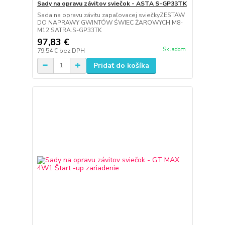
Sady na opravu závitov sviečok - ASTA S-GP33TK
Sada na opravu závitu zapaľovacej sviečkyZESTAW
DO NAPRAWY GWINTÓW ŚWIEC ŻAROWYCH M8-
M12 SATRA.S-GP33TK
97,83 €
Skladom
79,54 €
bez DPH
Pridať do košíka