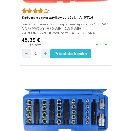
Sady na opravu závitov sviečok - A-PT16
Sada na opravu závitu zapaľovacej sviečkyZESTAW
NAPRAWCZY DO GWINTÓW ŚWIEC
ZAPŁONOWYCHProducent: BASS-POLSKA
45,99 €
Skladom
37,39 €
bez DPH
Pridať do košíka