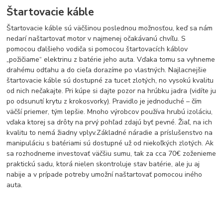
Štartovacie káble
Štartovacie káble sú väčšinou poslednou možnosťou, keď sa nám
nedarí naštartovať motor v najmenej očakávanú chvíľu. S
pomocou ďalšieho vodiča si pomocou štartovacích káblov
„požičiame“ elektrinu z batérie jeho auta. Vďaka tomu sa vyhneme
drahému odťahu a do cieľa dorazíme po vlastných. Najlacnejšie
štartovacie káble sú dostupné za tucet zlotých, no vysokú kvalitu
od nich nečakajte. Pri kúpe si dajte pozor na hrúbku jadra (vidíte ju
po odsunutí krytu z krokosvorky). Pravidlo je jednoduché – čím
väčší priemer, tým lepšie. Mnoho výrobcov používa hrubú izoláciu,
vďaka ktorej sa drôty na prvý pohľad zdajú byť pevné. Žiaľ, na ich
kvalitu to nemá žiadny vplyv.Základné náradie a príslušenstvo na
manipuláciu s batériami sú dostupné už od niekoľkých zlotých. Ak
sa rozhodneme investovať väčšiu sumu, tak za cca 70€ zoženieme
praktickú sadu, ktorá nielen skontroluje stav batérie, ale ju aj
nabije a v prípade potreby umožní naštartovať pomocou iného
auta.