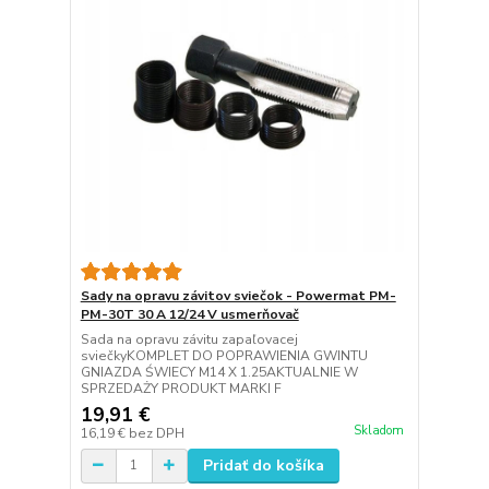
Sady na opravu závitov sviečok - Powermat PM-
PM-30T 30 A 12/24 V usmerňovač
Sada na opravu závitu zapaľovacej
sviečkyKOMPLET DO POPRAWIENIA GWINTU
GNIAZDA ŚWIECY M14 X 1.25AKTUALNIE W
SPRZEDAŻY PRODUKT MARKI F
19,91 €
Skladom
16,19 €
bez DPH
Pridať do košíka