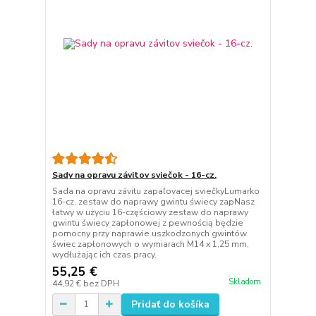
Sady na opravu závitov sviečok - 16-cz.
Sada na opravu závitu zapaľovacej sviečkyLumarko
16-cz. zestaw do naprawy gwintu świecy zapNasz
łatwy w użyciu 16-częściowy zestaw do naprawy
gwintu świecy zapłonowej z pewnością będzie
pomocny przy naprawie uszkodzonych gwintów
świec zapłonowych o wymiarach M14 x 1,25 mm,
wydłużając ich czas pracy.
55,25 €
Skladom
44,92 €
bez DPH
Pridať do košíka