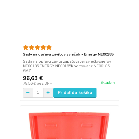
Sady na opravu závitov sviečok - Energy NE00185
Sada na opravu závitu zapaľovacej sviečkyEnergy
NE00185 ENERGY NE00185Kod towaru: NE00185
GAZ
96,63 €
Skladom
78,56 €
bez DPH
Pridať do košíka