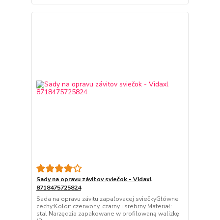
Sady na opravu závitov sviečok - Vidaxl
8718475725824
Sada na opravu závitu zapaľovacej sviečkyGłówne
cechy:Kolor: czerwony, czarny i srebrny Materiał:
stal Narzędzia zapakowane w profilowaną walizkę