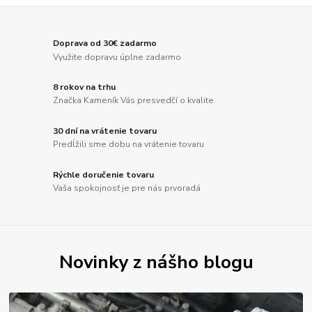
Doprava od 30€ zadarmo
Využite dopravu úplne zadarmo
8 rokov na trhu
Značka Kameník Vás presvedčí o kvalite
30 dní na vrátenie tovaru
Predĺžili sme dobu na vrátenie tovaru
Rýchle doručenie tovaru
Vaša spokojnosť je pre nás prvoradá
Novinky z nášho blogu