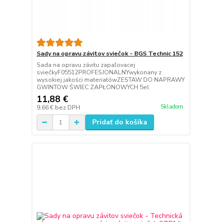
Sady na opravu závitov sviečok - BGS Technic 152
Sada na opravu závitu zapaľovacej
sviečkyF05512PROFESJONALNYwykonany z
wysokiej jakości materiałówZESTAW DO NAPRAWY
GWINTOW ŚWIEC ZAPŁONOWYCH 5el
11,88 €
Skladom
9,66 €
bez DPH
Pridať do košíka