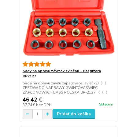
Sady na opravu závitov sviečok - Basgitara
BP2127
Sada na opravu závitu zapaľovacej sviečky》》》
ZESTAW DO NAPRAWY GWINTÓW ŚWIEC
ZAPŁONOWYCH BASS POLSKA BP-2127 《《《
46,42 €
Skladom
37,74 €
bez DPH
Pridať do košíka