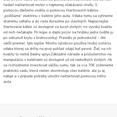
nedarí naštartovať motor v najmenej očakávanú chvíľu. S
pomocou ďalšieho vodiča si pomocou štartovacích káblov
„požičiame“ elektrinu z batérie jeho auta. Vďaka tomu sa vyhneme
drahému odťahu a do cieľa dorazíme po vlastných. Najlacnejšie
štartovacie káble sú dostupné za tucet zlotých, no vysokú kvalitu
od nich nečakajte. Pri kúpe si dajte pozor na hrúbku jadra (vidíte ju
po odsunutí krytu z krokosvorky). Pravidlo je jednoduché – čím
väčší priemer, tým lepšie. Mnoho výrobcov používa hrubú izoláciu,
vďaka ktorej sa drôty na prvý pohľad zdajú byť pevné. Žiaľ, na ich
kvalitu to nemá žiadny vplyv.Základné náradie a príslušenstvo na
manipuláciu s batériami sú dostupné už od niekoľkých zlotých. Ak
sa rozhodneme investovať väčšiu sumu, tak za cca 70€ zoženieme
praktickú sadu, ktorá nielen skontroluje stav batérie, ale ju aj
nabije a v prípade potreby umožní naštartovať pomocou iného
auta.