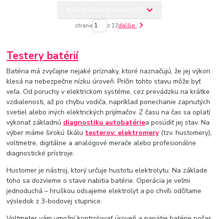
Načítať ďalšie produkty (20)
strana
z 12
ďalšie
Testery batérií
Batéria má zvyčajne nejaké príznaky, ktoré naznačujú, že jej výkon
klesá na nebezpečne nízku úroveň. Príčin tohto stavu môže byť
veľa. Od poruchy v elektrickom systéme, cez prevádzku na krátke
vzdialenosti, až po chybu vodiča, napríklad ponechanie zapnutých
svetiel alebo iných elektrických prijímačov. Z času na čas sa oplatí
vykonať základnú
diagnostiku autobatérie
a posúdiť jej stav. Na
výber máme širokú škálu
testerov: elektromery
(tzv. hustomery),
voltmetre, digitálne a analógové merače alebo profesionálne
diagnostické prístroje.
Hustomer je nástroj, ktorý určuje hustotu elektrolytu. Na základe
toho sa dozvieme o stave nabitia batérie. Operácia je veľmi
jednoduchá – hruškou odsajeme elektrolyt a po chvíli odčítame
výsledok z 3-bodovej stupnice.
Voltmeter vám umožní kontrolovať úroveň a napätie batérie počas