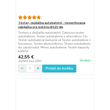
Tester, skúšačka autobatérií - Usmerňovacia
nabíjačka pre batériu 6/12V 8A
Testery a skúšačky autobatérií. Zatazovy tester
autobaterie. Tester autobaterie a alternátoru 12v.
Tester autobaterie kamenik.sk Tester autobaterie s
tlaciarnou. Tester akumulátorov. Tester autobaterie
do zapaľovača. Merac autobaterie. Tester kapacity
baterie
42,55 €
Skladom
34,59 €
bez DPH
Pridať do košíka