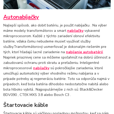
Autonabíjačky
Najlepší spôsob, ako dobiť batériu, je použiť nabíjačku . Na výber
máme modely transformátorov a smart
nabíjačky
vybavené
mikroprocesorom. Každé z týchto zariadení obnoví efektivitu
batérie, vďaka čomu nebudeme musieť využívať služby
služby.Transformátorový usmerňovač je dokonalým riešením pre
tých, ktorí hľadajú lacné zariadenie na
nabíjanie autobatérií
.
Napriek priaznivej cene sa môžeme spoľahnúť na dobrú účinnosť a
zabudovanú ochranu proti skratu a preťaženiu. Inteligentné
mikroprocesorové
nabíjačky
sú pokročilejšie zariadenia, ktoré
umožňujú automatický výber vhodného režimu nabíjania a v
prípade potreby aj regeneráciu batérie. Toto sa odporúča najmä v
prípadoch, keď bola batéria dlhodobo nedostatočne nabitá alebo
bola hlboko vybitá.. Najpopulárnejšie z nich sú: Black&Decker
BDV090 , CTEK MXS 3.8 alebo Bosch C3 .
Štartovacie káble
Štartovacie káble sú väčšinou poslednou možnosťou, keď sa nám