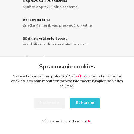
Doprava od 30€ zadarmo
Využite dopravu úplne zadarmo
8 rokov na trhu
Značka Kameník Vás presvedčí o kvalite
30 dní na vrátenie tovaru
Predĺžili sme dobu na vrátenie tovaru
Rýchle doručenie tovaru
Vaša spokojnosť je pre nás prvoradá
Spracovanie cookies
Náš e-shop a partneri potrebujú Váš
súhlas
s použitím súborov
cookies, aby Vám mohli zobrazovať informácie týkajúce sa Vašich
záujmov.
Novinky z nášho blogu
Súhlasím
Nastavenia
Súhlas môžete odmietnuť
tu
.