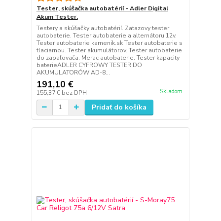
Tester, skúšačka autobatérií - Adler Digital
Akum Tester.
Testery a skúšačky autobatérií. Zatazovy tester
autobaterie. Tester autobaterie a alternátoru 12v.
Tester autobaterie kamenik.sk Tester autobaterie s
tlaciarnou. Tester akumulátorov. Tester autobaterie
do zapaľovača. Merac autobaterie. Tester kapacity
baterieADLER CYFROWY TESTER DO
AKUMULATORÓW AD-8...
191,10 €
Skladom
155,37 €
bez DPH
Pridať do košíka