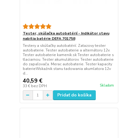
Tester, skúšačka autobatérií - Indikátor stavu
nabitia batérie DEFA 701758
Testery a skúšačky autobatérií. Zatazovy tester
autobaterie. Tester autobaterie a alternátoru 12v.
Tester autobaterie kamenik.sk Tester autobaterie s
tlaciarnou. Tester akumulátorov. Tester autobaterie
do zapaľovača. Merac autobaterie. Tester kapacity
baterieWskaźnik stanu ładowania akumlatora 12v
d...
40,59 €
Skladom
33 €
bez DPH
Pridať do košíka