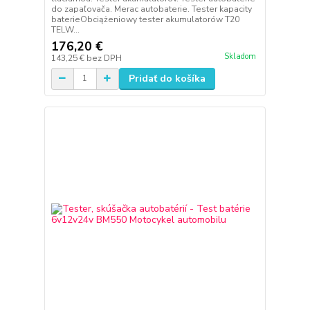
do zapaľovača. Merac autobaterie. Tester kapacity
baterieObciążeniowy tester akumulatorów T20
TELW...
176,20 €
Skladom
143,25 €
bez DPH
Pridať do košíka