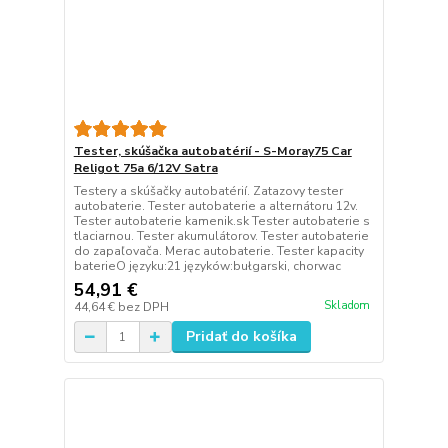
Tester, skúšačka autobatérií - S-Moray75 Car
Religot 75a 6/12V Satra
Testery a skúšačky autobatérií. Zatazovy tester
autobaterie. Tester autobaterie a alternátoru 12v.
Tester autobaterie kamenik.sk Tester autobaterie s
tlaciarnou. Tester akumulátorov. Tester autobaterie
do zapaľovača. Merac autobaterie. Tester kapacity
baterieO języku:21 języków:bułgarski, chorwac
54,91 €
Skladom
44,64 €
bez DPH
Pridať do košíka