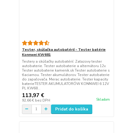
Tester, skúšačka autobatérií - Tester batérie
Konnwei KW681
Testery a skúšačky autobatérií. Zatazovy tester
autobaterie. Tester autobaterie a alternátoru 12v.
Tester autobaterie kamenik.sk Tester autobaterie s
tlaciarnou. Tester akumulátorov. Tester autobaterie
do zapaľovača. Merac autobaterie. Tester kapacity
baterieTESTER AKUMULATORÓW KONNWEI 6 12V
PL KW68...
113,97 €
Skladom
92,66 €
bez DPH
Pridať do košíka