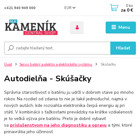
0
ks
EUR
+421 940 949 000
za
0 €
Menu
Hľadať
Úvod
Servis batérií a elektro a elektrického systému
Skúšačky
Autodielňa - Skúšačky
Správna starostlivosť o batériu ju udrží v dobrom stave po mnoho
rokov. Na rozdiel od zdania to nie je také jednoduché, najmä v
nových autách, kde rozsiahla elektronika čerpá energiu aj pri
státí. V kombinácii s ťažkosťami prevádzky na krátke vzdialenosti
je to veľká výzva pre batériu. Preto je dobré vybaviť
sa
príslušenstvom na jeho diagnostiku a opravu
a tými, ktoré
prinavrátia jeho účinnosť.