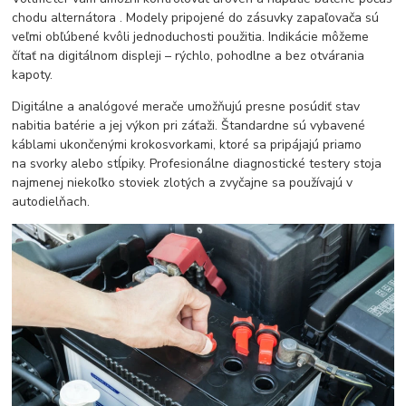
chodu alternátora . Modely pripojené do zásuvky zapaľovača sú
veľmi obľúbené kvôli jednoduchosti použitia. Indikácie môžeme
čítať na digitálnom displeji – rýchlo, pohodlne a bez otvárania
kapoty.
Digitálne a analógové merače umožňujú presne posúdiť stav
nabitia batérie a jej výkon pri záťaži. Štandardne sú vybavené
káblami ukončenými krokosvorkami, ktoré sa pripájajú priamo
na svorky alebo stĺpiky. Profesionálne diagnostické testery stoja
najmenej niekoľko stoviek zlotých a zvyčajne sa používajú v
autodielňach.