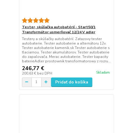
Tester, skúšačka autobatérií - Start50/1
Transformátor usmerňovač 12/24 V adler
Testery a skúšačky autobatérií. Zatazovy tester
autobaterie. Tester autobaterie a alternátoru 12v.
Tester autobaterie kamenik.sk Tester autobaterie s
tlaciarnou. Tester akumulátorov. Tester autobaterie
do zapaľovača. Merac autobaterie. Tester kapacity
baterieAdler prostownik transformatorowy z rozru...
246,77 €
Skladom
200,63 €
bez DPH
Pridať do košíka