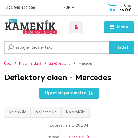
0
ks
EUR
+421 940 949 000
za
0 €
Menu
Hľadať
Úvod
Kryty na okná
Slnečné clony
Mercedes
Deflektory okien - Mercedes
Upresniť parametre
Najnovšie
Najlacnejšie
Najdrahšie
Zobrazujem 1-20 z 34
strana
z 2
ďalšie