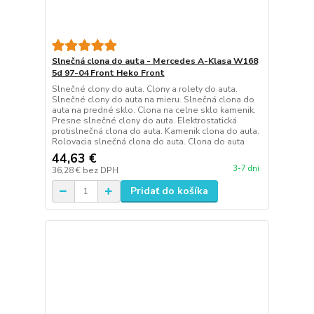
Slnečná clona do auta - Mercedes A-Klasa W168
5d 97-04 Front Heko Front
Slnečné clony do auta. Clony a rolety do auta.
Slnečné clony do auta na mieru. Slnečná clona do
auta na predné sklo. Clona na celne sklo kamenik.
Presne slnečné clony do auta. Elektrostatická
protislnečná clona do auta. Kamenik clona do auta.
Rolovacia slnečná clona do auta. Clona do auta
44,63 €
3-7 dni
36,28 €
bez DPH
Pridať do košíka