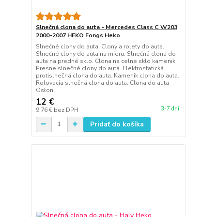
Slnečná clona do auta - Mercedes Class C W203
2000-2007 HEKO Fongs Heko
Slnečné clony do auta. Clony a rolety do auta.
Slnečné clony do auta na mieru. Slnečná clona do
auta na predné sklo. Clona na celne sklo kamenik.
Presne slnečné clony do auta. Elektrostatická
protislnečná clona do auta. Kamenik clona do auta.
Rolovacia slnečná clona do auta. Clona do auta
Osłon
12 €
3-7 dni
9,76 €
bez DPH
Pridať do košíka