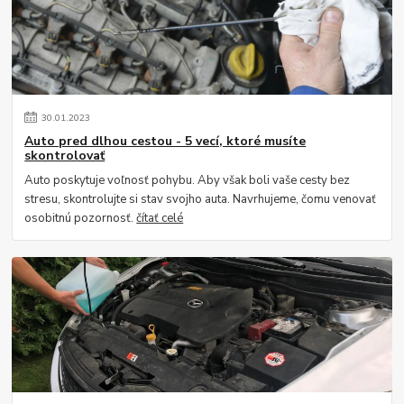
30
.
01
.
2023
Auto pred dlhou cestou - 5 vecí, ktoré musíte
skontrolovať
Auto poskytuje voľnosť pohybu. Aby však boli vaše cesty bez
stresu, skontrolujte si stav svojho auta. Navrhujeme, čomu venovať
osobitnú pozornosť.
čítať celé