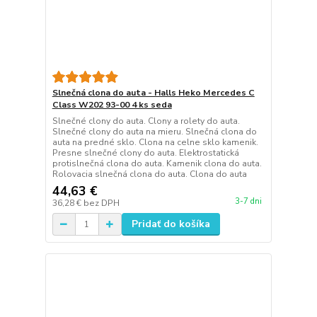
Slnečná clona do auta - Halls Heko Mercedes C
Class W202 93-00 4 ks seda
Slnečné clony do auta. Clony a rolety do auta.
Slnečné clony do auta na mieru. Slnečná clona do
auta na predné sklo. Clona na celne sklo kamenik.
Presne slnečné clony do auta. Elektrostatická
protislnečná clona do auta. Kamenik clona do auta.
Rolovacia slnečná clona do auta. Clona do auta
44,63 €
3-7 dni
36,28 €
bez DPH
Pridať do košíka