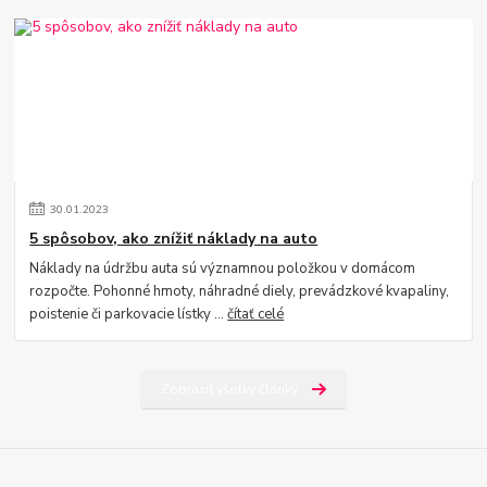
30
.
01
.
2023
5 spôsobov, ako znížiť náklady na auto
Náklady na údržbu auta sú významnou položkou v domácom
rozpočte. Pohonné hmoty, náhradné diely, prevádzkové kvapaliny,
poistenie či parkovacie lístky ...
čítať celé
Zobraziť všetky články