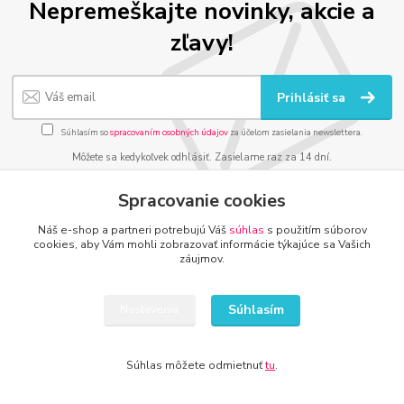
Nepremeškajte novinky, akcie a
zľavy!
Prihlásiť sa
Súhlasím so
spracovaním osobných údajov
za účelom zasielania newslettera.
Môžete sa kedykoľvek odhlásiť. Zasielame raz za 14 dní.
Spracovanie cookies
Náš e-shop a partneri potrebujú Váš
súhlas
s použitím súborov
cookies, aby Vám mohli zobrazovať informácie týkajúce sa Vašich
DETI, ŠPORT, HOBBY
záujmov.
www.kamenik.sk
Súhlasím
Nastavenia
www.detsky-raj.sk
www.detskaradost.sk
www.detsky-hrdina.sk
Súhlas môžete odmietnuť
tu
.
www.domaci-milacik.sk
www.hracky-online.sk