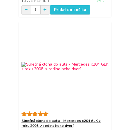
3-7 dni
19,72 €
bez DPH
Pridať do košíka
Slnečná clona do auta - Mercedes x204 GLK z
roku 2008-> rodina heko dverí