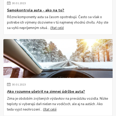
30
.
01
.
2023
Samokontrola auta - ako na to?
Rôzne komponenty auta sa časom opotrebujú. Často sa však o
potrebe ich výmeny dozvieme v tú najmenej vhodnú chvíľu. Aby ste
sa vyhli nepríjemným situá...
čítať celé
30
.
01
.
2023
Ako rozumne ušetriť na zimnej údržbe auta?
Zima je obdobím zvýšených výdavkov na prevádzku vozidla. Nízke
teploty si vyberajú daň nielen na vodičoch, ale aj na autách. Ako
teda vyjsť neohrození...
čítať celé