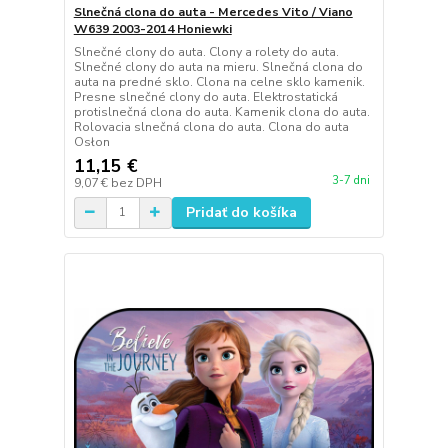
Slnečná clona do auta - Mercedes Vito / Viano
W639 2003-2014 Honiewki
Slnečné clony do auta. Clony a rolety do auta.
Slnečné clony do auta na mieru. Slnečná clona do
auta na predné sklo. Clona na celne sklo kamenik.
Presne slnečné clony do auta. Elektrostatická
protislnečná clona do auta. Kamenik clona do auta.
Rolovacia slnečná clona do auta. Clona do auta
Osłon
11,15 €
3-7 dni
9,07 €
bez DPH
Pridať do košíka