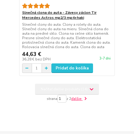
Slnečná clona do auta - Závesy záclon Tir
Mercedes Actros mp2/3 mp4+haki
Slnečné clony do auta. Clony a rolety do auta.
Slnečné clony do auta na mieru. Slnečná clona do
auta na predné sklo. Clona na celne sklo kamenik.
Presne slnečné clony do auta. Elektrostatická
protislnečná clona do auta. Kamenik clona do auta.
Rolovacia slnečná clona do auta. Clona do auta
44,63 €
3-7 dni
36,28 €
bez DPH
Pridať do košíka
Načítať ďalšie produkty (14)
strana
z 2
ďalšie