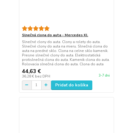
Slnečná clona do auta - Mercedes Kl.
Slnečné clony do auta. Clony a rolety do auta.
Slnečné clony do auta na mieru. Slnečná clona do
auta na predné sklo. Clona na celne sklo kamenik.
Presne slnečné clony do auta. Elektrostatická
protislnečná clona do auta. Kamenik clona do auta.
Rolovacia slnečná clona do auta. Clona do auta
44,63 €
3-7 dni
36,28 €
bez DPH
Pridať do košíka