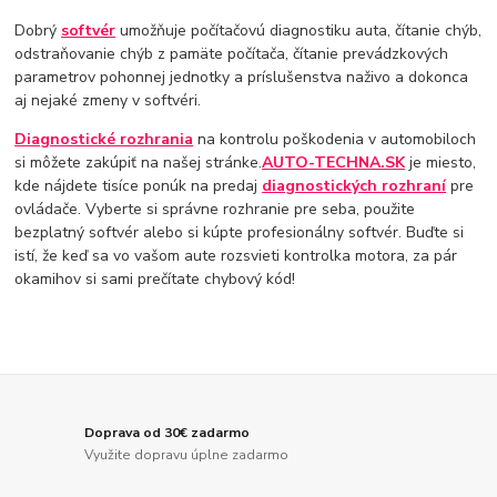
Dobrý
softvér
umožňuje počítačovú diagnostiku auta, čítanie chýb,
odstraňovanie chýb z pamäte počítača, čítanie prevádzkových
parametrov pohonnej jednotky a príslušenstva naživo a dokonca
aj nejaké zmeny v softvéri.
Diagnostické rozhrania
na kontrolu poškodenia v automobiloch
si môžete zakúpiť na našej stránke.
AUTO-TECHNA.SK
je miesto,
kde nájdete tisíce ponúk na predaj
diagnostických rozhraní
pre
ovládače. Vyberte si správne rozhranie pre seba, použite
bezplatný softvér alebo si kúpte profesionálny softvér. Buďte si
istí, že keď sa vo vašom aute rozsvieti kontrolka motora, za pár
okamihov si sami prečítate chybový kód!
Doprava od 30€ zadarmo
Využite dopravu úplne zadarmo