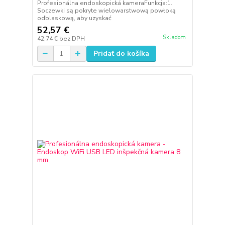
Profesionálna endoskopická kameraFunkcja:1.
Soczewki są pokryte wielowarstwową powłoką
odblaskową, aby uzyskać
52,57 €
Skladom
42,74 €
bez DPH
Pridať do košíka