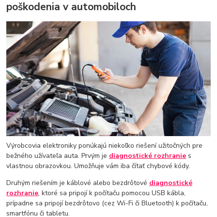
poškodenia v automobiloch
Výrobcovia elektroniky ponúkajú niekoľko riešení užitočných pre
bežného užívateľa auta. Prvým je
diagnostické rozhranie
s
vlastnou obrazovkou. Umožňuje vám iba čítať chybové kódy.
Druhým riešením je káblové alebo bezdrôtové
diagnostické
rozhranie
, ktoré sa pripojí k počítaču pomocou USB kábla,
prípadne sa pripojí bezdrôtovo (cez Wi-Fi či Bluetooth) k počítaču,
smartfónu či tabletu.