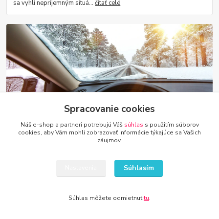
sa vyhli nepríjemným situá...
čítať celé
Spracovanie cookies
30
.
01
.
2023
Ako rozumne ušetriť na zimnej údržbe auta?
Náš e-shop a partneri potrebujú Váš
súhlas
s použitím súborov
cookies, aby Vám mohli zobrazovať informácie týkajúce sa Vašich
Zima je obdobím zvýšených výdavkov na prevádzku vozidla. Nízke
záujmov.
teploty si vyberajú daň nielen na vodičoch, ale aj na autách. Ako
teda vyjsť neohrození...
čítať celé
Súhlasím
Nastavenia
Súhlas môžete odmietnuť
tu
.