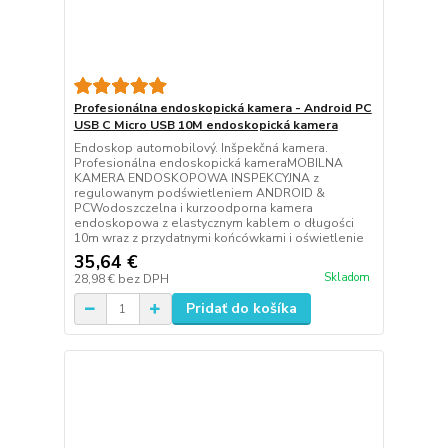
Profesionálna endoskopická kamera - Android PC
USB C Micro USB 10M endoskopická kamera
Endoskop automobilový. Inšpekčná kamera.
Profesionálna endoskopická kameraMOBILNA
KAMERA ENDOSKOPOWA INSPEKCYJNA z
regulowanym podświetleniem ANDROID &
PCWodoszczelna i kurzoodporna kamera
endoskopowa z elastycznym kablem o długości
10m wraz z przydatnymi końcówkami i oświetlenie
35,64 €
Skladom
28,98 €
bez DPH
Pridať do košíka