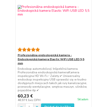
Profesionálna endoskopická kamera -
Endoskopická kamera Elastic WiFi USB LED 5,5
mm
Endoskop automobilový. Inšpekčná kamera.
Profesionálna endoskopická kameraKamera
inspekcyjna HD Wi-Fi✅ Zalety:✔ Uniwersalny
endoskop inspekcyjny USB sprawdzi się w trudno
dostępnych miejscach takich jak rury kanalizacyjne,
przewody wentylacyjne, wnętrza maszyn, silników,
pojazdów itp.✔
60,23 €
Skladom
48,97 €
bez DPH