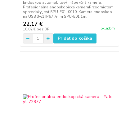
Endoskop automobilový. Inšpekčná kamera.
Profesionálna endoskopická kameraPrzedmiotem
sprzedaży jest:SPU-E01_0010; Kamera endoskop
na USB 3w1 IP67 7mm SPU-E01 1m.
22,17 €
Skladom
18,02 €
bez DPH
Pridať do košíka