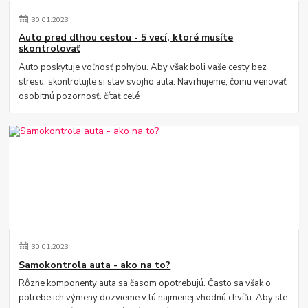
30
.
01
.
2023
Auto pred dlhou cestou - 5 vecí, ktoré musíte
skontrolovať
Auto poskytuje voľnosť pohybu. Aby však boli vaše cesty bez
stresu, skontrolujte si stav svojho auta. Navrhujeme, čomu venovať
osobitnú pozornosť.
čítať celé
30
.
01
.
2023
Samokontrola auta - ako na to?
Rôzne komponenty auta sa časom opotrebujú. Často sa však o
potrebe ich výmeny dozvieme v tú najmenej vhodnú chvíľu. Aby ste