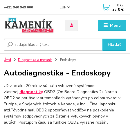
0
ks
EUR
+421 940 949 000
za
0 €
Menu
Hľadať
Úvod
Diagnostika a meranie
Endoskopy
Autodiagnostika - Endoskopy
Už viac ako 20 rokov sú autá vybavené systémom
vlastnej
diagnostiky
OBD2 (On Board Diagnostics 2). Norma
OBD2 sa používa v automobiloch vyrábaných po celom svete: v
Európe, v Spojených štátoch a Kanade, v Indii, Číne, Japonsku
atď.Pôvodne mal OBD2 upozorňovať vodičov na poškodenie
systémov zodpovedných za čistenie výfukových plynov v
autách. Postupom času sa funkcie OBD2 výrazne rozšírili.