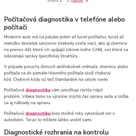
strana
z 2
ďalšie
Počítačová diagnostika v telefóne alebo
počítači
Moderné auto má na palube jeden až tucet počítačov, tucet až
niekoľko desiatok senzorov (niekedy oveľa viac), ako aj zbernice
na prenos dát, ktoré ich spájajú (okrem iného CAN), cez ktoré sa
odosielajú správy špecifickej štruktúry.
V prípade poruchy činnosti akéhokoľvek snímača, zbernice alebo
počítača sa do pamäte hlavného počítača uloží chybový
kód. Chybové kódy sú tiež štandardné na celom svete.
Počítačová
diagnostika
vám umožňuje rýchlo nájsť
problém. Vďaka tomu sa výrazne zrýchli čas opravy auta a znížia
sa aj náklady na opravu.
Počítačovú
diagnostiku
bolo možné roky vykonávať len v
autodielni. Teraz to môžete ľahko urobiť sami.
Diagnostické rozhrania na kontrolu