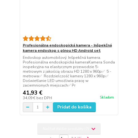
Profesionálna endoskopická kamera - Inšpekčná
kamera endoskop s plnou HD Android set
Endoskop automobilový. Inšpekčná kamera.
Profesionálna endoskopická kameraKamera Sonda
inspekcyjna na elastycznym przewodzie 5-
metrowym z jakością obrazu HD 1280 x 960p✅ 5 -
metrowa✅ Rozdzielczość kamery 1280 x 960p✅
Doświetlanie LED umożliwia pracę w
zaciemnionych miejscach✅ Pr
41,93 €
Skladom
34,09 €
bez DPH
Pridať do košíka
Načítať ďalšie produkty (7)