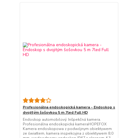
Profesionálna endoskopická kamera - Endoskop s
dvojitým šošovkou 5 m 7led Full HD
Endoskop automobilový. Inšpekčná kamera.
Profesionálna endoskopická kameraHOPEFOX
Kamera endoskopowa z podwójnym obiektywem
ze światłem, kamera inspekcyjna z obiektywem 8,0
mm, wodoodporny endoskop IP67 z ekranem 4,3