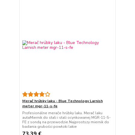
Merač hrúbky laku - Blue Technology Larnish
meter mgr-11-s-fe
Profesionálne merače hrúbky laku. Merač laku
autaMiernik do stali i stali ocynkowanej MGR-11-S-
FE z sondą na przewodzie.Najprostszy miernik do
badania grubości powłoki lakie
73,39 €