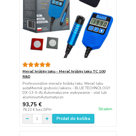
Merač hrúbky laku - Merač hrúbky laku TC 100
R&D
Profesionálne merače hrúbky laku. Merač laku
autaMiernik grubości lakieru - BLUE TECHNOLOGY
DX-13-S-ALAutomatyczne wykrywanie - stal lub
aluminiumAutomatyczn
93,75 €
Skladom
76,22 €
bez DPH
Pridať do košíka