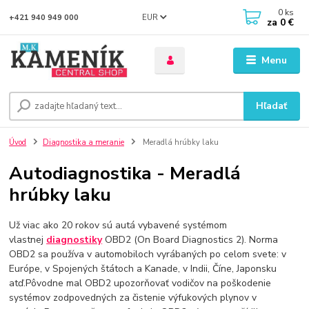
0
ks
EUR
+421 940 949 000
za
0 €
Menu
Hľadať
Úvod
Diagnostika a meranie
Meradlá hrúbky laku
Autodiagnostika - Meradlá
hrúbky laku
Už viac ako 20 rokov sú autá vybavené systémom
vlastnej
diagnostiky
OBD2 (On Board Diagnostics 2). Norma
OBD2 sa používa v automobiloch vyrábaných po celom svete: v
Európe, v Spojených štátoch a Kanade, v Indii, Číne, Japonsku
atď.Pôvodne mal OBD2 upozorňovať vodičov na poškodenie
systémov zodpovedných za čistenie výfukových plynov v