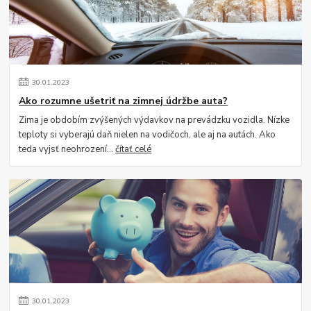
30
.
01
.
2023
Ako rozumne ušetriť na zimnej údržbe auta?
Zima je obdobím zvýšených výdavkov na prevádzku vozidla. Nízke
teploty si vyberajú daň nielen na vodičoch, ale aj na autách. Ako
teda vyjsť neohrození...
čítať celé
30
.
01
.
2023