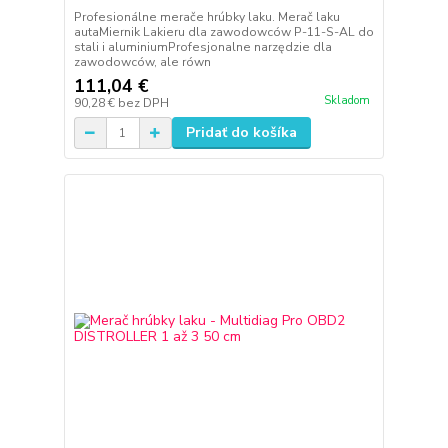
Profesionálne merače hrúbky laku. Merač laku
autaMiernik Lakieru dla zawodowców P-11-S-AL do
stali i aluminiumProfesjonalne narzędzie dla
zawodowców, ale równ
111,04 €
Skladom
90,28 €
bez DPH
Pridať do košíka