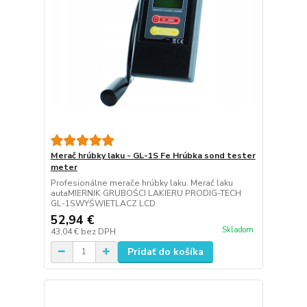
Merač hrúbky laku - GL-1S Fe Hrúbka sond tester
meter
Profesionálne merače hrúbky laku. Merač laku
autaMIERNIK GRUBOŚCI LAKIERU PRODIG-TECH
GL-1SWYŚWIETLACZ LCD
52,94 €
Skladom
43,04 €
bez DPH
Pridať do košíka