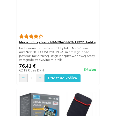
Merač hrúbky laku - NAMDIAG NXD-14927 Hrúbka
Profesionálne merače hrúbky laku. Merač laku
autaNexPTG ECONOMIC PLUS miernik grubości
powłoki lakierniczej.Dzięki bezprzewodowej pracy
zastępuje tradycyjne mierniki
76,41 €
Skladom
62,12 €
bez DPH
Pridať do košíka