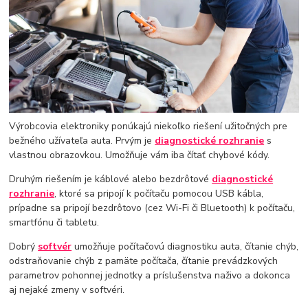
Výrobcovia elektroniky ponúkajú niekoľko riešení užitočných pre
bežného užívateľa auta. Prvým je
diagnostické rozhranie
s
vlastnou obrazovkou. Umožňuje vám iba čítať chybové kódy.
Druhým riešením je káblové alebo bezdrôtové
diagnostické
rozhranie
, ktoré sa pripojí k počítaču pomocou USB kábla,
prípadne sa pripojí bezdrôtovo (cez Wi-Fi či Bluetooth) k počítaču,
smartfónu či tabletu.
Dobrý
softvér
umožňuje počítačovú diagnostiku auta, čítanie chýb,
odstraňovanie chýb z pamäte počítača, čítanie prevádzkových
parametrov pohonnej jednotky a príslušenstva naživo a dokonca
aj nejaké zmeny v softvéri.