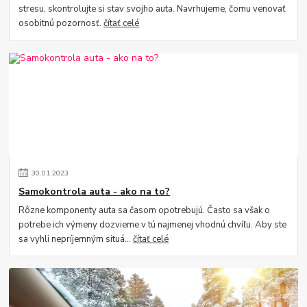
stresu, skontrolujte si stav svojho auta. Navrhujeme, čomu venovať
osobitnú pozornosť.
čítať celé
30
.
01
.
2023
Samokontrola auta - ako na to?
Rôzne komponenty auta sa časom opotrebujú. Často sa však o
potrebe ich výmeny dozvieme v tú najmenej vhodnú chvíľu. Aby ste
sa vyhli nepríjemným situá...
čítať celé