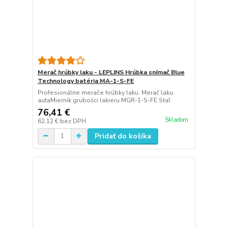
Merač hrúbky laku - LEPLINS Hrúbka snímač Blue
Technology batéria MA-1-S-FE
Profesionálne merače hrúbky laku. Merač laku
autaMiernik grubości lakieru MGR-1-S-FE Stal
76,41 €
Skladom
62,12 €
bez DPH
Pridať do košíka