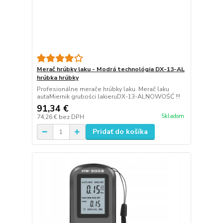
Merač hrúbky laku - Modrá technológia DX-13-AL
hrúbka hrúbky
Profesionálne merače hrúbky laku. Merač laku
autaMiernik grubości lakieruDX-13-ALNOWOŚĆ !!!
91,34 €
Skladom
74,26 €
bez DPH
Pridať do košíka