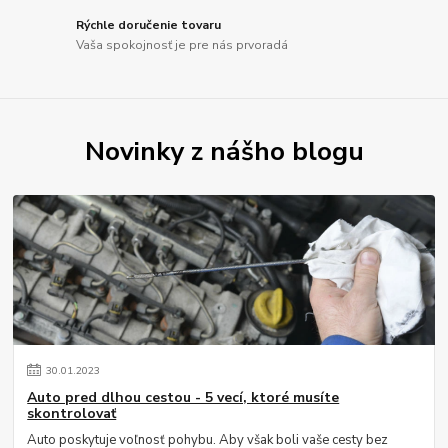
Rýchle doručenie tovaru
Vaša spokojnosť je pre nás prvoradá
Novinky z nášho blogu
30
.
01
.
2023
Auto pred dlhou cestou - 5 vecí, ktoré musíte
skontrolovať
Auto poskytuje voľnosť pohybu. Aby však boli vaše cesty bez