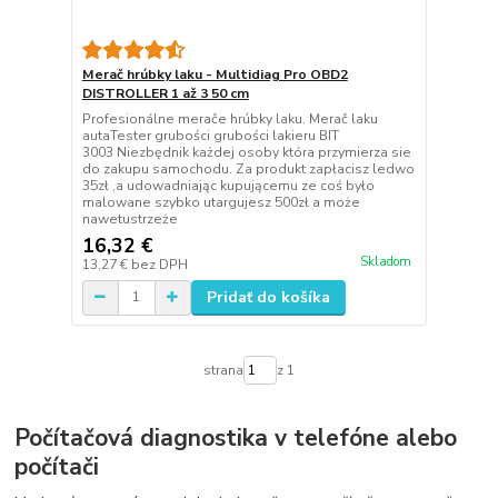
Merač hrúbky laku - Multidiag Pro OBD2
DISTROLLER 1 až 3 50 cm
Profesionálne merače hrúbky laku. Merač laku
autaTester grubości grubości lakieru BIT
3003 Niezbędnik każdej osoby która przymierza sie
do zakupu samochodu. Za produkt zapłacisz ledwo
35zł ,a udowadniając kupującemu ze coś było
malowane szybko utargujesz 500zł a może
nawetustrzeże
16,32 €
Skladom
13,27 €
bez DPH
Pridať do košíka
strana
z 1
Počítačová diagnostika v telefóne alebo
počítači