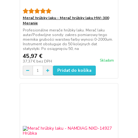
Merač hrúbky laku - Merač hrúbky laku HW-300
Meranie
Profesionálne merače hrúbky laku. Merač laku
auta√Podwójne sondy: zakres pomiarowy tego
miernika grubości warstwy farby wynosi 0-2000um.
Instrument obsługuje do 50 kolejnych dat
statystyki. Po osiągnięciu 50, na
45,97 €
Skladom
37,37 €
bez DPH
Pridať do košíka