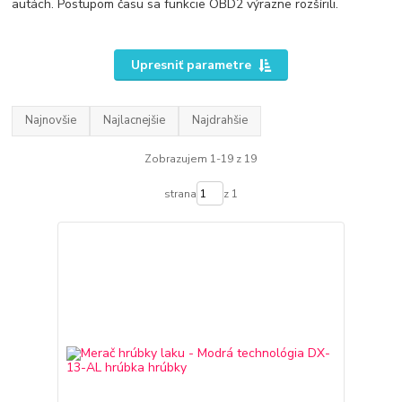
autách. Postupom času sa funkcie OBD2 výrazne rozšírili.
Upresniť parametre
Najnovšie
Najlacnejšie
Najdrahšie
Zobrazujem 1-19 z 19
strana
z 1