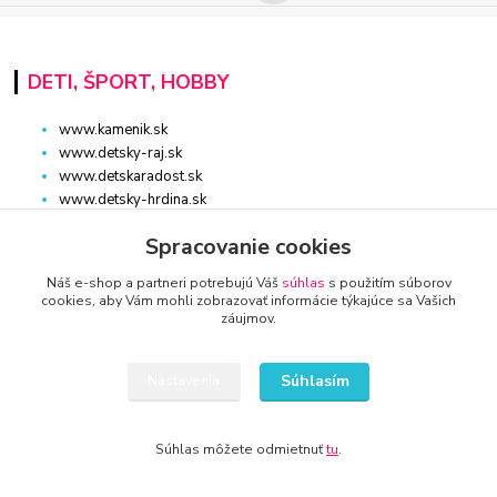
DETI, ŠPORT, HOBBY
www.kamenik.sk
www.detsky-raj.sk
www.detskaradost.sk
www.detsky-hrdina.sk
www.domaci-milacik.sk
Spracovanie cookies
www.hracky-online.sk
www.kupelna.shop
Náš e-shop a partneri potrebujú Váš
súhlas
s použitím súborov
www.stonshop.sk
cookies, aby Vám mohli zobrazovať informácie týkajúce sa Vašich
www.sanita-kupelne.sk
záujmov.
www.skolsky-batoh.sk
www.sportaturistika.sk
Súhlasím
Nastavenia
www.potraviny-online.sk
www.zlatnictvo-online.sk
www.rybarstvo-kamenik.sk
Súhlas môžete odmietnuť
tu
.