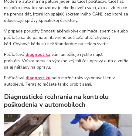
Moderné auto má na palube jeden až tucet počítačov, tucet až
niekoľko desiatok senzorov (niekedy oveľa viac), ako aj zbernice
na prenos dát, ktoré ich spájajú (okrem iného CAN), cez ktoré sa
odosielajú správy špecifickej štruktúry.
V prípade poruchy činnosti akéhokoľvek snímača, zbernice alebo
počítača sa do pamäte hlavného počítača uloží chybový
kód. Chybové kódy sú tiež štandardné na celom svete.
Počítačová
diagnostika
vám umožňuje rýchlo nájsť
problém. Vďaka tomu sa výrazne zrýchli čas opravy auta a znížia
sa aj náklady na opravu.
Počítačovú
diagnostiku
bolo možné roky vykonávať len v
autodielni. Teraz to môžete ľahko urobiť sami.
Diagnostické rozhrania na kontrolu
poškodenia v automobiloch