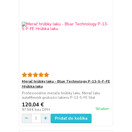
Merač hrúbky laku - Blue Technology P-13-S-F-FE
Hrúbka laku
Profesionálne merače hrúbky laku. Merač laku
autaMiernik grubości lakieru P-13-S-FE Stal
120,04 €
Skladom
97,59 €
bez DPH
Pridať do košíka