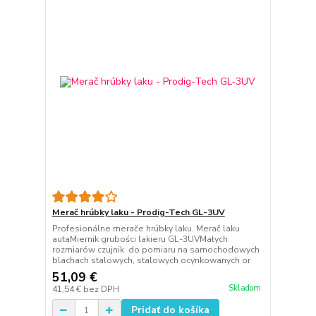
Merač hrúbky laku - Prodig-Tech GL-3UV
Profesionálne merače hrúbky laku. Merač laku
autaMiernik grubości lakieru GL-3UVMałych
rozmiarów czujnik do pomiaru na samochodowych
blachach stalowych, stalowych ocynkowanych or
51,09 €
Skladom
41,54 €
bez DPH
Pridať do košíka