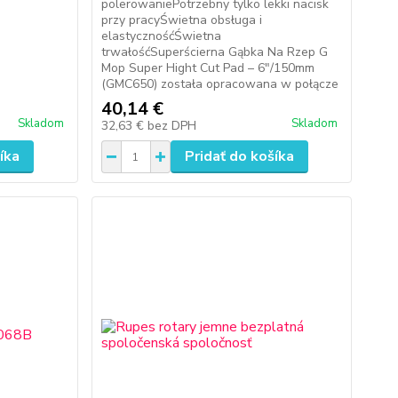
polerowaniePotrzebny tylko lekki nacisk
przy pracyŚwietna obsługa i
elastycznośćŚwietna
trwałośćSuperścierna Gąbka Na Rzep G
Mop Super Hight Cut Pad – 6″/150mm
(GMC650) została opracowana w połącze
40,14 €
Skladom
Skladom
32,63 €
bez DPH
íka
Pridať do košíka