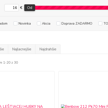
€
Od
adom
Novinka
Akcia
Doprava ZADARMO
TO
šie
Najlacnejšie
Najdrahšie
m 1-20 z 30