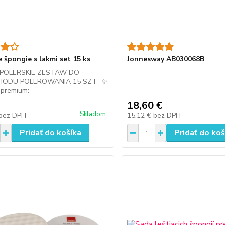
e špongie s lakmi set 15 ks
Jonnesway AB030068B
I POLERSKIE ZESTAW DO
ODU POLEROWANIA 15 SZT -✨
 premium:
18,60 €
Skladom
bez DPH
15,12 €
bez DPH
Pridať do košíka
Pridať do koš