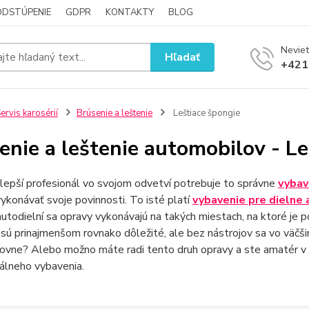
ODSTÚPENIE
GDPR
KONTAKTY
BLOG
Neviet
Hľadať
+421
ervis karosérií
Brúsenie a leštenie
Leštiace špongie
enie a leštenie automobilov - Le
jlepší profesionál vo svojom odvetví potrebuje to správne
vybav
ykonávať svoje povinnosti. To isté platí
vybavenie pre dielne 
utodielní sa opravy vykonávajú na takých miestach, na ktoré je 
 sú prinajmenšom rovnako dôležité, ale bez nástrojov sa vo väčšin
ovne? Alebo možno máte radi tento druh opravy a ste amatér v t
álneho vybavenia.