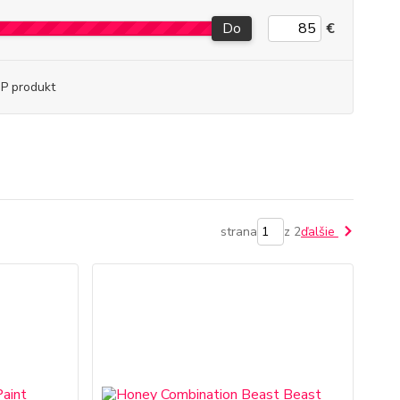
Do
€
P produkt
strana
z 2
ďalšie