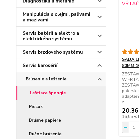
Diagnostika a meranie
Manipulácia s olejmi, palivami
a mazivami
Servis batérií a elektro a
elektrického systému
Servis brzdového systému
SADA L
Servis karosérií
80MM 1
ZESTAW
Brúsenie a leštenie
WIERTA
ZESTAW8
polerski
Leštiace špongie
adapterZ
z
Piesok
20,36
16,55 €
Brúsne papiere
Ručné brúsenie