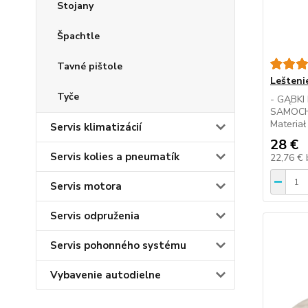
Stojany
Špachtle
Tavné pištole
Lešteni
Tyče
- GĄBK
SAMOCH
Materiał
Servis klimatizácií
28 €
Servis kolies a pneumatík
22,76 €
Servis motora
Servis odpruženia
Servis pohonného systému
Vybavenie autodielne