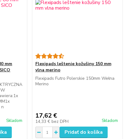
 80 mm
Flexipads leštenie kožušiny 150 mm
 SICO
vlna merino
Flexipads Futro Polerskie 150mm Wełna
Merino
EKTRYCZNA
ÓW
wiera:1x
5MM1x
 n
17,62 €
Skladom
Skladom
14,33 €
bez DPH
íka
Pridať do košíka