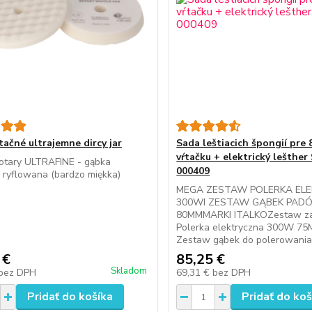
tačné ultrajemne dircy jar
Sada leštiacich špongií pre
vŕtačku + elektrický lešther
otary ULTRAFINE - gąbka
000409
 ryflowana (bardzo miękka)
MEGA ZESTAW POLERKA EL
300WI ZESTAW GĄBEK PAD
80MMMARKI ITALKOZestaw za
Polerka elektryczna 300W 7
Zestaw gąbek do polerowania
 €
85,25 €
Skladom
bez DPH
69,31 €
bez DPH
Pridať do košíka
Pridať do koš