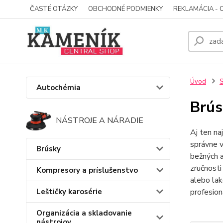
ČASTÉ OTÁZKY
OBCHODNÉ PODMIENKY
REKLAMÁCIA - 
Úvod
S
Autochémia
Brús
NÁSTROJE A NÁRADIE
Aj ten na
správne v
Brúsky
bežných a
zručnosti
Kompresory a príslušenstvo
alebo lak
Leštičky karosérie
profesion
Organizácia a skladovanie
nástrojov