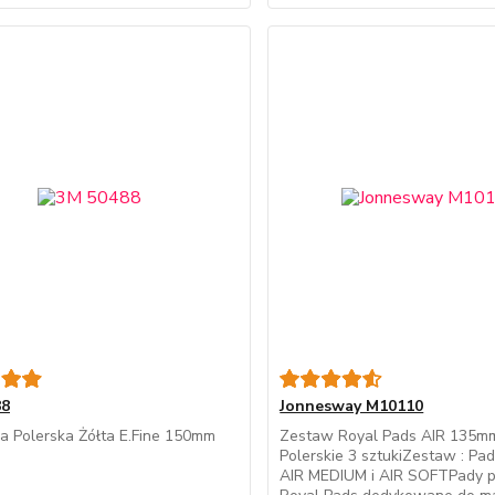
88
Jonnesway M10110
a Polerska Żółta E.Fine 150mm
Zestaw Royal Pads AIR 135m
Polerskie 3 sztukiZestaw : Pa
AIR MEDIUM i AIR SOFTPady p