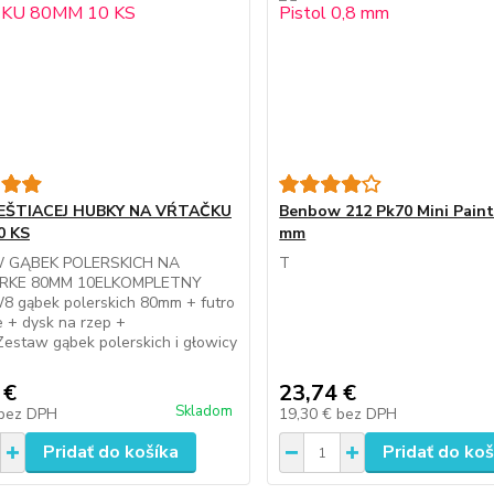
EŠTIACEJ HUBKY NA VŔTAČKU
Benbow 212 Pk70 Mini Paint 
0 KS
mm
 GĄBEK POLERSKICH NA
T
RKE 80MM 10ELKOMPLETNY
 gąbek polerskich 80mm + futro
e + dysk na rzep +
estaw gąbek polerskich i głowicy
 €
23,74 €
Skladom
bez DPH
19,30 €
bez DPH
Pridať do košíka
Pridať do koš