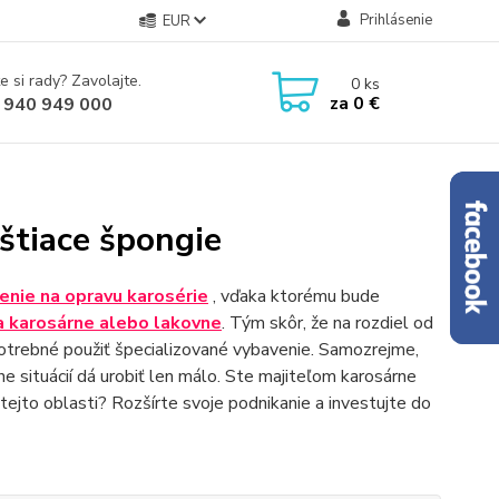
Prihlásenie
EUR
e si rady? Zavolajte.
0
ks
za
0 €
 940 949 000
štiace špongie
enie na opravu karosérie
, vďaka ktorému bude
a karosárne alebo lakovne
. Tým skôr, že na rozdiel od
potrebné použiť špecializované vybavenie. Samozrejme,
e situácií dá urobiť len málo. Ste majiteľom karosárne
ejto oblasti? Rozšírte svoje podnikanie a investujte do