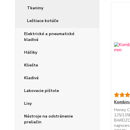
Tkaniny
Leštiace kotúče
Elektrické a pneumatické
kladivá
Háčiky
Kliešte
Kladivá
Lakovacie pištole
Kombiná
Lisy
Honey C
125/135
Nástroje na odstránenie
BARDZO
preliačin
najnows