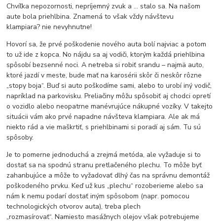
Chvíľka nepozornosti, nepríjemný zvuk a ... stalo sa. Na našom
aute bola priehlbina. Znamená to však vždy návštevu
klampiara? nie nevyhnutne!
Hovorí sa, že prvé poškodenie nového auta bolí najviac a potom
to už ide z kopca. No nájdu sa aj vodiči, ktorým každá priehlbina
spôsobí bezsenné noci. A netreba si robiť srandu – najmä auto,
ktoré jazdí v meste, bude mať na karosérii skôr či neskôr rôzne
„stopy boja“. Buď si auto poškodíme sami, alebo to urobí iný vodič,
napríklad na parkovisku. Preliačiny môžu spôsobiť aj chodci opretí
o vozidlo alebo neopatrne manévrujúce nákupné vozíky. V takejto
situácii vám ako prvé napadne návšteva klampiara. Ale ak má
niekto rád a vie maškrtiť, s priehlbinami si poradí aj sám. Tu sú
spôsoby.
Je to pomerne jednoduchá a zrejmá metóda, ale vyžaduje si to
dostať sa na spodnú stranu pretlačeného plechu. To môže byť
zahanbujúce a môže to vyžadovať dlhý čas na správnu demontáž
poškodeného prvku. Keď už kus „plechu“ rozoberieme alebo sa
nám k nemu podarí dostať iným spôsobom (napr. pomocou
technologických otvorov auta), treba plech
„rozmasírovať“. Namiesto masážnych olejov však potrebujeme