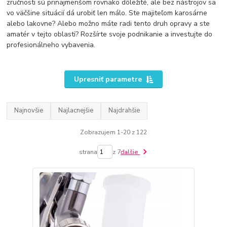
zručnosti sú prinajmenšom rovnako dôležité, ale bez nástrojov sa
vo väčšine situácií dá urobiť len málo. Ste majiteľom karosárne
alebo lakovne? Alebo možno máte radi tento druh opravy a ste
amatér v tejto oblasti? Rozšírte svoje podnikanie a investujte do
profesionálneho vybavenia.
Upresniť parametre
Najnovšie
Najlacnejšie
Najdrahšie
Zobrazujem 1-20 z 122
strana
z 7
ďalšie