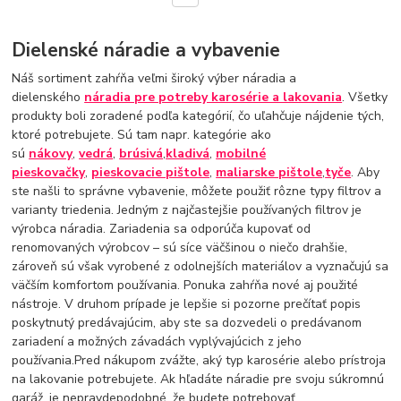
Dielenské náradie a vybavenie
Náš sortiment zahŕňa veľmi široký výber náradia a
dielenského
náradia pre potreby karosérie a lakovania
. Všetky
produkty boli zoradené podľa kategórií, čo uľahčuje nájdenie tých,
ktoré potrebujete. Sú tam napr. kategórie ako
sú
nákovy
,
vedrá
,
brúsivá
,
kladivá
,
mobilné
pieskovačky
,
pieskovacie pištole
,
maliarske pištole
,
tyče
. Aby
ste našli to správne vybavenie, môžete použiť rôzne typy filtrov a
varianty triedenia. Jedným z najčastejšie používaných filtrov je
výrobca náradia. Zariadenia sa odporúča kupovať od
renomovaných výrobcov – sú síce väčšinou o niečo drahšie,
zároveň sú však vyrobené z odolnejších materiálov a vyznačujú sa
väčším komfortom používania. Ponuka zahŕňa nové aj použité
nástroje. V druhom prípade je lepšie si pozorne prečítať popis
poskytnutý predávajúcim, aby ste sa dozvedeli o predávanom
zariadení a možných závadách vyplývajúcich z jeho
používania.Pred nákupom zvážte, aký typ karosérie alebo prístroja
na lakovanie potrebujete. Ak hľadáte náradie pre svoju súkromnú
garáž, je nepravdepodobné, že budete potrebovať