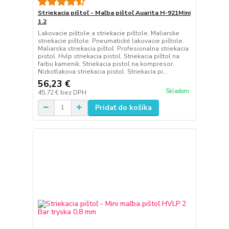
Striekacia pištoľ - Maľba pištoľ Auarita H-921Mini
1.2
Lakovacie pištole a striekacie pištole. Maliarske
striekacie pištole. Pneumatické lakovacie pištole.
Maliarska striekacia pištoľ. Profesionalna striekacia
pistol. Hvlp striekacia pistol. Striekacia pištol na
farbu kamenik. Striekacia pistol na kompresor.
Nizkotlakova striekacia pistol. Striekacia pi...
56,23 €
Skladom
45,72 €
bez DPH
Pridať do košíka