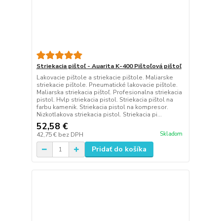
Striekacia pištoľ - Auarita K-400 Pištoľová pištoľ
Lakovacie pištole a striekacie pištole. Maliarske
striekacie pištole. Pneumatické lakovacie pištole.
Maliarska striekacia pištoľ. Profesionalna striekacia
pistol. Hvlp striekacia pistol. Striekacia pištol na
farbu kamenik. Striekacia pistol na kompresor.
Nizkotlakova striekacia pistol. Striekacia pi...
52,58 €
Skladom
42,75 €
bez DPH
Pridať do košíka