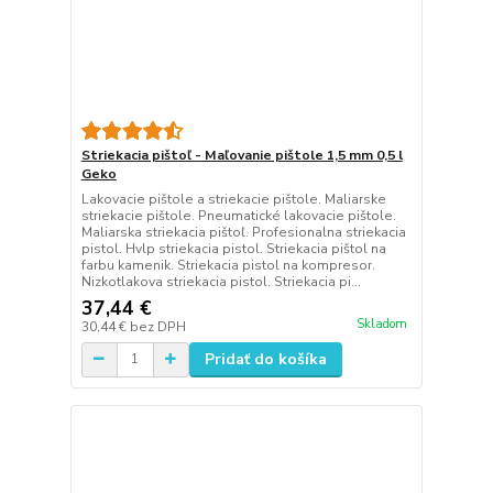
Striekacia pištoľ - Maľovanie pištole 1,5 mm 0,5 l
Geko
Lakovacie pištole a striekacie pištole. Maliarske
striekacie pištole. Pneumatické lakovacie pištole.
Maliarska striekacia pištoľ. Profesionalna striekacia
pistol. Hvlp striekacia pistol. Striekacia pištol na
farbu kamenik. Striekacia pistol na kompresor.
Nizkotlakova striekacia pistol. Striekacia pi...
37,44 €
Skladom
30,44 €
bez DPH
Pridať do košíka