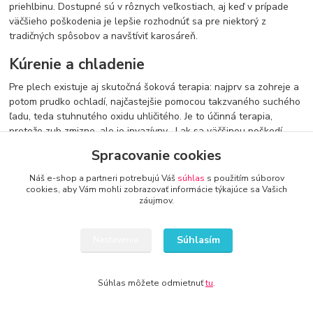
priehlbinu. Dostupné sú v rôznych veľkostiach, aj keď v prípade
väčšieho poškodenia je lepšie rozhodnúť sa pre niektorý z
tradičných spôsobov a navštíviť karosáreň.
Kúrenie a chladenie
Pre plech existuje aj skutočná šoková terapia: najprv sa zohreje a
potom prudko ochladí, najčastejšie pomocou takzvaného suchého
ľadu, teda stuhnutého oxidu uhličitého. Je to účinná terapia,
pretože zub zmizne, ale je invazívny . Lak sa väčšinou poškodí
zmenami teplôt, a tak sa zbavíme preliačiny, no problémy máme aj
Spracovanie cookies
s farbou. Tiež to nie je metóda, ktorá sa dá ľahko aplikovať v
domácej garáži. Je lepšie zveriť takúto opravu odborníkom, ktorí sa
Náš e-shop a partneri potrebujú Váš
súhlas
s použitím súborov
tiež okamžite postarajú o lak.
cookies, aby Vám mohli zobrazovať informácie týkajúce sa Vašich
záujmov.
Plnenie a lakovanie
Súhlasím
Plnenie je jednou z najstarších a zároveň najjednoduchších
Nastavenia
metód. Niektorí ľudia robia takéto opravy svojpomocne, ale aby
bol efekt správny, mali by ste po tmelení navštíviť maliara. Ako sa
Súhlas môžete odmietnuť
tu
.
to robí? Miesto priehlbiny sa prekryje telovým tmelom , teda
špeciálnou hmotou, ktorá stuhne . Keď sa tak stane, prebrúsime