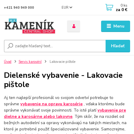
0
ks
EUR
+421 940 949 000
za
0 €
Menu
Hľadať
Úvod
Servis karosérií
Lakovacie pištole
Dielenské vybavenie - Lakovacie
pištole
Aj ten najlepší profesionál vo svojom odvetví potrebuje to
správne
vybavenie na opravu karosérie
, vďaka ktorému bude
správne vykonávať svoje povinnosti. To isté platí
vybavenie pre
dielne a karosárne alebo lakovne
. Tým skôr, že na rozdiel od
bežných autodielní sa opravy vykonávajú na takých miestach, na
ktoré je potrebné použiť špecializované vybavenie. Samozrejme,