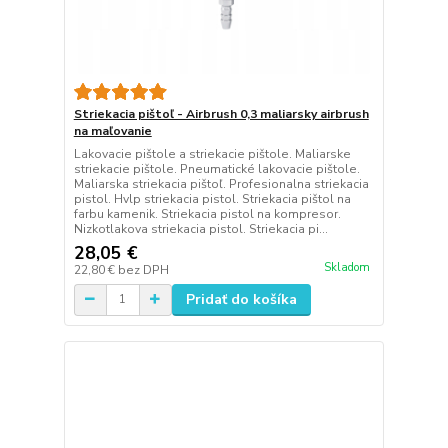
Striekacia pištoľ - Airbrush 0,3 maliarsky airbrush
na maľovanie
Lakovacie pištole a striekacie pištole. Maliarske
striekacie pištole. Pneumatické lakovacie pištole.
Maliarska striekacia pištoľ. Profesionalna striekacia
pistol. Hvlp striekacia pistol. Striekacia pištol na
farbu kamenik. Striekacia pistol na kompresor.
Nizkotlakova striekacia pistol. Striekacia pi...
28,05 €
Skladom
22,80 €
bez DPH
Pridať do košíka