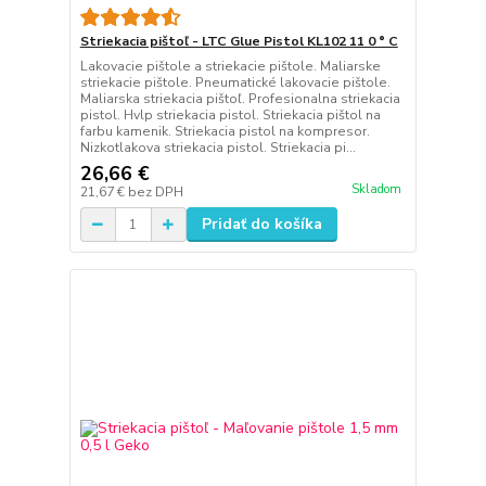
Striekacia pištoľ - LTC Glue Pistol KL102 11 0 ° C
Lakovacie pištole a striekacie pištole. Maliarske
striekacie pištole. Pneumatické lakovacie pištole.
Maliarska striekacia pištoľ. Profesionalna striekacia
pistol. Hvlp striekacia pistol. Striekacia pištol na
farbu kamenik. Striekacia pistol na kompresor.
Nizkotlakova striekacia pistol. Striekacia pi...
26,66 €
Skladom
21,67 €
bez DPH
Pridať do košíka