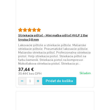
Striekacia pištoľ - Mini maľba pištoľ HVLP 2 Bar
tryska 0,8 mm
Lakovacie pištole a striekacie pištole. Maliarske
striekacie pištole. Pneumatické lakovacie pištole.
Maliarska striekacia pištoľ. Profesionalna striekacia
pistol. Hvlp striekacia pistol. Striekacia pištol na
farbu kamenik. Striekacia pistol na kompresor.
Nizkotlakova striekacia pistol. Striekacia pi...
37,44 €
Skladom
30,44 €
bez DPH
Pridať do košíka