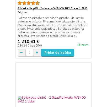
Striekacia pištoľ - Iwata WS400 SR2 Clear 1.3HD
Digital
Lakovacie pištole a striekacie pištole. Maliarske
striekacie pištole. Pneumatické lakovacie pištole.
Maliarska striekacia pištoľ. Profesionalna striekacia
pistol. Hvlp striekacia pistol. Striekacia pištol na
farbu kamenik. Striekacia pistol na kompresor.
Nizkotlakova striekacia pistol. Striekacia pi...
1 210,61 €
Skladom
984,24 €
bez DPH
Pridať do košíka