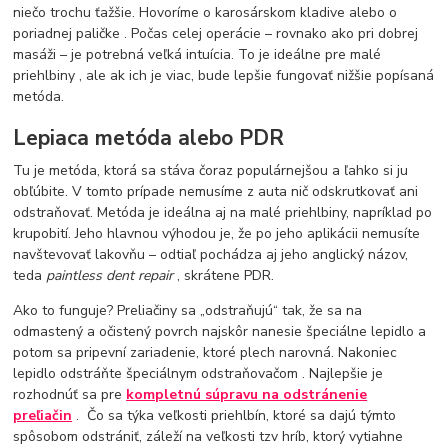
niečo trochu ťažšie. Hovoríme o karosárskom kladive alebo o
poriadnej paličke . Počas celej operácie – rovnako ako pri dobrej
masáži – je potrebná veľká intuícia. To je ideálne pre malé
priehlbiny , ale ak ich je viac, bude lepšie fungovať nižšie popísaná
metóda.
Lepiaca metóda alebo PDR
Tu je metóda, ktorá sa stáva čoraz populárnejšou a ľahko si ju
obľúbite. V tomto prípade nemusíme z auta nič odskrutkovať ani
odstraňovať. Metóda je ideálna aj na malé priehlbiny, napríklad po
krupobití. Jeho hlavnou výhodou je, že po jeho aplikácii nemusíte
navštevovať lakovňu – odtiaľ pochádza aj jeho anglický názov,
teda
paintless dent repair
, skrátene PDR.
Ako to funguje? Preliačiny sa „odstraňujú“ tak, že sa na
odmastený a očistený povrch najskôr nanesie špeciálne lepidlo a
potom sa pripevní zariadenie, ktoré plech narovná. Nakoniec
lepidlo odstráňte špeciálnym odstraňovačom . Najlepšie je
rozhodnúť sa pre
kompletnú súpravu na odstránenie
preľiačin
. Čo sa týka veľkosti priehlbín, ktoré sa dajú týmto
spôsobom odstrániť, záleží na veľkosti tzv hríb, ktorý vytiahne