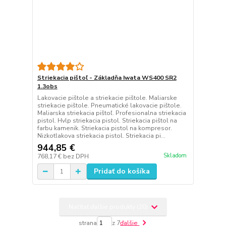
Striekacia pištoľ - Základňa Iwata WS400 SR2
1.3obs
Lakovacie pištole a striekacie pištole. Maliarske
striekacie pištole. Pneumatické lakovacie pištole.
Maliarska striekacia pištoľ. Profesionalna striekacia
pistol. Hvlp striekacia pistol. Striekacia pištol na
farbu kamenik. Striekacia pistol na kompresor.
Nizkotlakova striekacia pistol. Striekacia pi...
944,85 €
Skladom
768,17 €
bez DPH
Pridať do košíka
Načítať ďalšie produkty (20)
strana
z 7
ďalšie