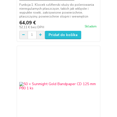
Funkcja:1. Klocek szlifierski służy do polerowania
nieregularnych płaszczyzn, takich jak wklęsłe i
wypukłe rowki, zakrzywione powierzchnie,
płaszczyzny, powierzchnie stopni i wewnętrzn
64,09 €
Skladom
52,11 €
bez DPH
Pridať do košíka