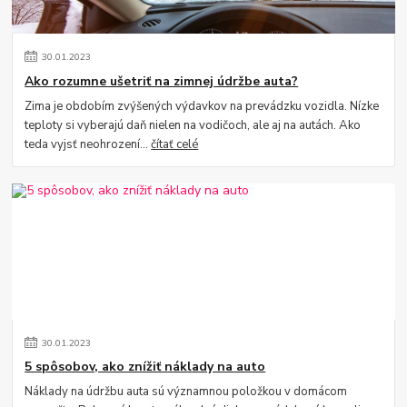
30
.
01
.
2023
Ako rozumne ušetriť na zimnej údržbe auta?
Zima je obdobím zvýšených výdavkov na prevádzku vozidla. Nízke
teploty si vyberajú daň nielen na vodičoch, ale aj na autách. Ako
teda vyjsť neohrození...
čítať celé
30
.
01
.
2023
5 spôsobov, ako znížiť náklady na auto
Náklady na údržbu auta sú významnou položkou v domácom