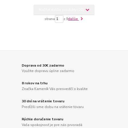
Načítať ďalšie produkty (20)
strana
z 9
ďalšie
Doprava od 30€ zadarmo
Využite dopravu úplne zadarmo
8 rokov na trhu
Značka Kameník Vás presvedčí o kvalite
30 dní na vrátenie tovaru
Predĺžili sme dobu na vrátenie tovaru
Rýchle doručenie tovaru
Vaša spokojnosť je pre nás prvoradá