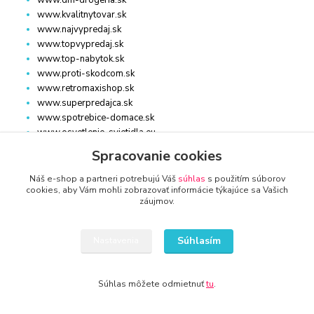
www.kvalitnytovar.sk
www.najvypredaj.sk
www.topvypredaj.sk
www.top-nabytok.sk
www.proti-skodcom.sk
www.retromaxishop.sk
www.superpredajca.sk
www.spotrebice-domace.sk
www.osvetlenie-svietidla.eu
www.uni-kozmetika.sk
Spracovanie cookies
www.zahradnicek.sk
Náš e-shop a partneri potrebujú Váš
súhlas
s použitím súborov
cookies, aby Vám mohli zobrazovať informácie týkajúce sa Vašich
záujmov.
Súhlasím
Nastavenia
STROJE, ZARIADENIE
Súhlas môžete odmietnuť
tu
.
www.auto-diel.sk
www.auto-techna.sk