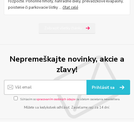
rozpočte. Pohonné hmoty, náhradné diely, prevádzkové kvapaliny,
poistenie či parkovacie lístky ...
čítať celé
Zobraziť všetky články
Nepremeškajte novinky, akcie a
zľavy!
Prihlásiť sa
Súhlasím so
spracovaním osobných údajov
za účelom zasielania newslettera.
Môžete sa kedykoľvek odhlásiť. Zasielame raz za 14 dní.