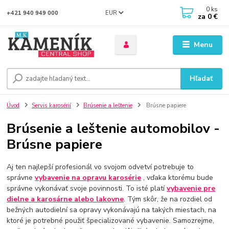
0
ks
EUR
+421 940 949 000
za
0 €
Menu
Hľadať
Úvod
Servis karosérií
Brúsenie a leštenie
Brúsne papiere
Brúsenie a leštenie automobilov -
Brúsne papiere
Aj ten najlepší profesionál vo svojom odvetví potrebuje to
správne
vybavenie na opravu karosérie
, vďaka ktorému bude
správne vykonávať svoje povinnosti. To isté platí
vybavenie pre
dielne a karosárne alebo lakovne
. Tým skôr, že na rozdiel od
bežných autodielní sa opravy vykonávajú na takých miestach, na
ktoré je potrebné použiť špecializované vybavenie. Samozrejme,