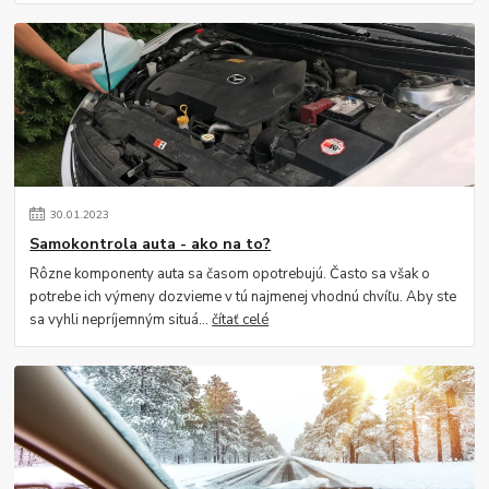
30
.
01
.
2023
Samokontrola auta - ako na to?
Rôzne komponenty auta sa časom opotrebujú. Často sa však o
potrebe ich výmeny dozvieme v tú najmenej vhodnú chvíľu. Aby ste
sa vyhli nepríjemným situá...
čítať celé