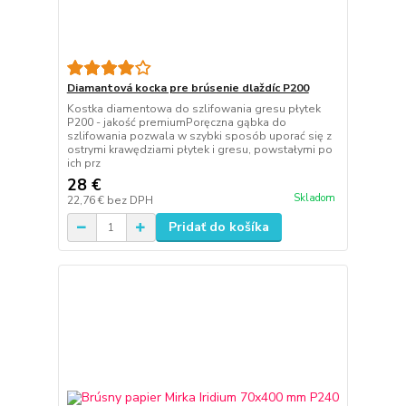
Diamantová kocka pre brúsenie dlaždíc P200
Kostka diamentowa do szlifowania gresu płytek
P200 - jakość premiumPoręczna gąbka do
szlifowania pozwala w szybki sposób uporać się z
ostrymi krawędziami płytek i gresu, powstałymi po
ich prz
28 €
Skladom
22,76 €
bez DPH
Pridať do košíka