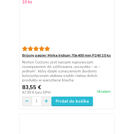
Brúsny papier Mirka Iridium 70x400 mm P240 10 ks
Norton Cyclonic jest naszym najnowszym
rozwiązaniem do szlifowania „wszystko – w –
jednym”, który dzięki oznaczeniom (kodom)
kolorystycznym ułatwia szybki i łatwy dobór
produktu w warsztacie blacha
83,55 €
Skladom
67,93 €
bez DPH
Pridať do košíka