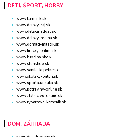
DETI, ŠPORT, HOBBY
www.kamenik.sk
www.detsky-raj.sk
www.detskaradost.sk
www.detsky-hrdina.sk
www.domaci-milacik.sk
www.hracky-online.sk
www.kupelna.shop
www.stonshop.sk
www.sanita-kupelne.sk
www.skolsky-batoh.sk
www.sportaturistika.sk
www.potraviny-online.sk
www.zlatnictvo-online.sk
www.rybarstvo-kamenik.sk
DOM, ZÁHRADA
www.dm-drogeria.sk