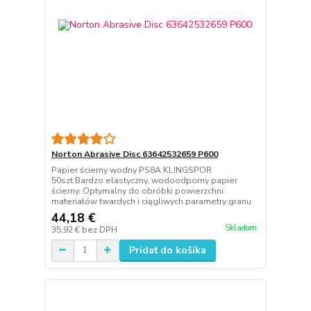
Norton Abrasive Disc 63642532659 P600
Papier ścierny wodny PS8A KLINGSPOR
50szt.Bardzo elastyczny, wodoodporny papier
ścierny. Optymalny do obróbki powierzchni
materiałów twardych i ciągliwych.parametry:granu
44,18 €
Skladom
35,92 €
bez DPH
Pridať do košíka