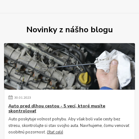
Novinky z nášho blogu
30
.
01
.
2023
Auto pred dlhou cestou - 5 vecí, ktoré musíte
skontrolovať
Auto poskytuje voľnosť pohybu. Aby však boli vaše cesty bez
stresu, skontrolujte si stav svojho auta. Navrhujeme, čomu venovať
osobitnú pozornosť.
čítať celé