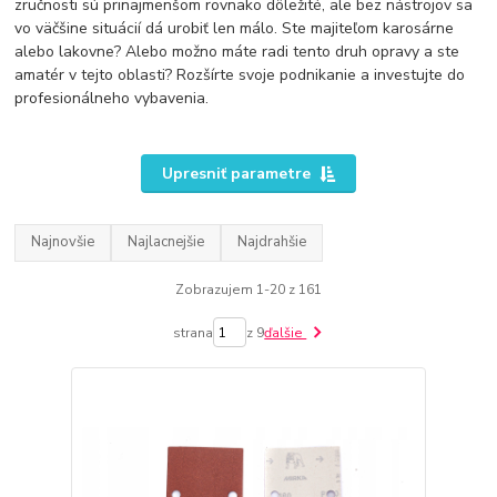
zručnosti sú prinajmenšom rovnako dôležité, ale bez nástrojov sa
vo väčšine situácií dá urobiť len málo. Ste majiteľom karosárne
alebo lakovne? Alebo možno máte radi tento druh opravy a ste
amatér v tejto oblasti? Rozšírte svoje podnikanie a investujte do
profesionálneho vybavenia.
Upresniť parametre
Najnovšie
Najlacnejšie
Najdrahšie
Zobrazujem 1-20 z 161
strana
z 9
ďalšie