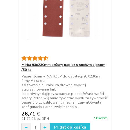
Mirka 93x230mm brúsny papier s suchým zipsom
/50 ks
Papier ścierny NA RZEP do oscylacji 93X230mm
firmy Mirka do
szlifowania aluminium,drewna,zwykłej
stali,szlifowanie farb
lakierów,tynki,gipsy,szpachle,plastik.Właściwości i
zalety:Pełne wiązanie żywiczne wydłuża żywotność
papieru przy szlifowaniu mechanicznymOtwarta
konfiguracja ziarna: zwiększona o...
26,71 €
Skladom
21,72 €
bez DPH
Pridať do košíka