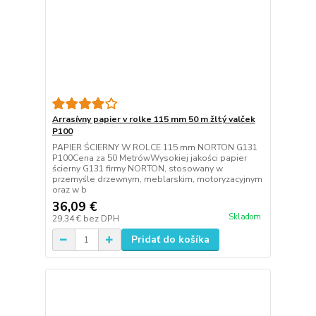
Arrasívny papier v rolke 115 mm 50 m žltý valček
P100
PAPIER ŚCIERNY W ROLCE 115 mm NORTON G131
P100Cena za 50 MetrówWysokiej jakości papier
ścierny G131 firmy NORTON, stosowany w
przemyśle drzewnym, meblarskim, motoryzacyjnym
oraz w b
36,09 €
Skladom
29,34 €
bez DPH
Pridať do košíka