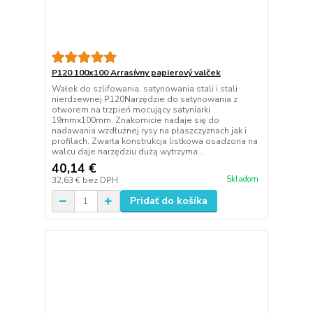
P120 100x100 Arrasívny papierový valček
Wałek do szlifowania, satynowania stali i stali
nierdzewnej P120Narzędzie do satynowania z
otworem na trzpień mocujący satyniarki
19mmx100mm. Znakomicie nadaje się do
nadawania wzdłużnej rysy na płaszczyznach jak i
profilach. Zwarta konstrukcja listkowa osadzona na
walcu daje narzędziu dużą wytrzyma...
40,14 €
Skladom
32,63 €
bez DPH
Pridať do košíka