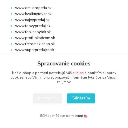
www.dm-drogeria.sk
www.kvalitnytovar.sk
www.najvypredaj.sk
www.topvypredaj.sk
www.top-nabytok.sk
www.proti-skodcom.sk
www.retromaxishop.sk
www.superpredajca.sk
www.spotrebice-domace.sk
www.osvetlenie-svietidla.eu
Spracovanie cookies
www.uni-kozmetika.sk
Náš e-shop a partneri potrebujú Váš
súhlas
s použitím súborov
www.zahradnicek.sk
cookies, aby Vám mohli zobrazovať informácie týkajúce sa Vašich
záujmov.
Súhlasím
Nastavenia
STROJE, ZARIADENIE
Súhlas môžete odmietnuť
tu
.
www.auto-diel.sk