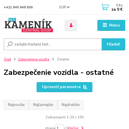
0
ks
EUR
+421 940 949 000
za
0 €
Menu
Hľadať
Úvod
Zabezpečenie vozidla
Ostatné
Zabezpečenie vozidla - ostatné
Upresniť parametre
Najnovšie
Najlacnejšie
Najdrahšie
Zobrazujem 1-20 z 150
strana
z 8
ďalšie