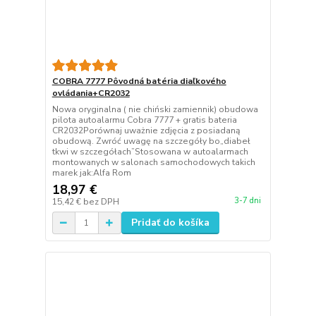
COBRA 7777 Pôvodná batéria diaľkového
ovládania+CR2032
Nowa oryginalna ( nie chiński zamiennik) obudowa
pilota autoalarmu Cobra 7777 + gratis bateria
CR2032Porównaj uważnie zdjęcia z posiadaną
obudową. Zwróć uwagę na szczegóły bo„diabeł
tkwi w szczegółach”Stosowana w autoalarmach
montowanych w salonach samochodowych takich
marek jak:Alfa Rom
18,97 €
3-7 dni
15,42 €
bez DPH
Pridať do košíka