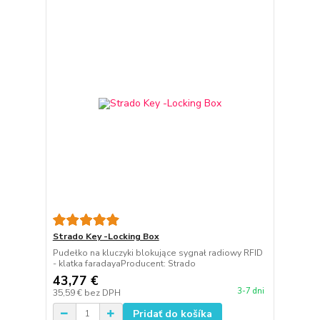
Strado Key -Locking Box
Pudełko na kluczyki blokujące sygnał radiowy RFID
- klatka faradayaProducent: Strado
43,77 €
3-7 dni
35,59 €
bez DPH
Pridať do košíka