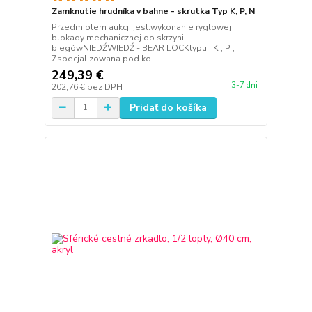
Zamknutie hrudníka v bahne - skrutka Typ K, P, N
Przedmiotem aukcji jest:wykonanie ryglowej
blokady mechanicznej do skrzyni
biegówNIEDŹWIEDŹ - BEAR LOCKtypu : K , P ,
Zspecjalizowana pod ko
249,39 €
3-7 dni
202,76 €
bez DPH
Pridať do košíka