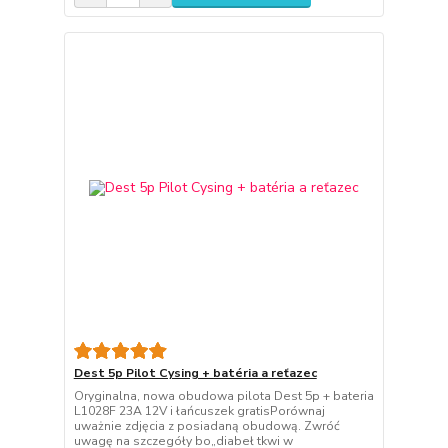
Dest 5p Pilot Cysing + batéria a reťazec
Oryginalna, nowa obudowa pilota Dest 5p + bateria
L1028F 23A 12V i łańcuszek gratisPorównaj
uważnie zdjęcia z posiadaną obudową. Zwróć
uwagę na szczegóły bo„diabeł tkwi w