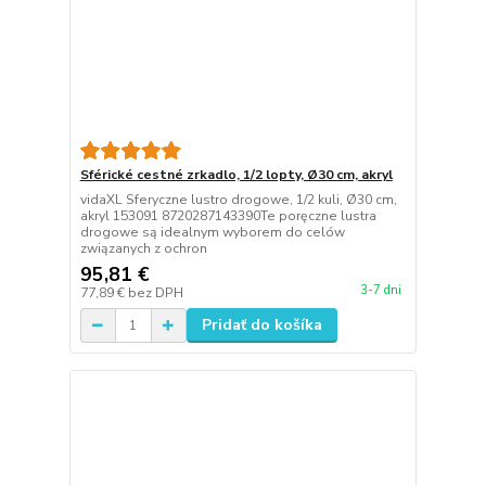
Sférické cestné zrkadlo, 1/2 lopty, Ø30 cm, akryl
vidaXL Sferyczne lustro drogowe, 1/2 kuli, Ø30 cm,
akryl 153091 8720287143390Te poręczne lustra
drogowe są idealnym wyborem do celów
związanych z ochron
95,81 €
3-7 dni
77,89 €
bez DPH
Pridať do košíka