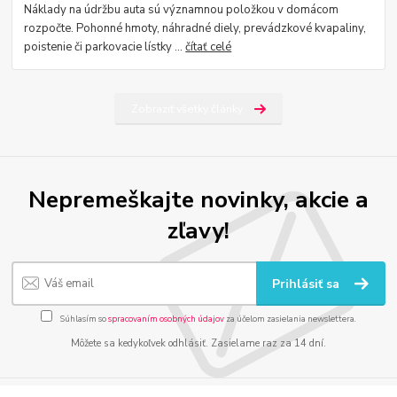
Náklady na údržbu auta sú významnou položkou v domácom
rozpočte. Pohonné hmoty, náhradné diely, prevádzkové kvapaliny,
poistenie či parkovacie lístky ...
čítať celé
Zobraziť všetky články
Nepremeškajte novinky, akcie a
zľavy!
Prihlásiť sa
Súhlasím so
spracovaním osobných údajov
za účelom zasielania newslettera.
Môžete sa kedykoľvek odhlásiť. Zasielame raz za 14 dní.