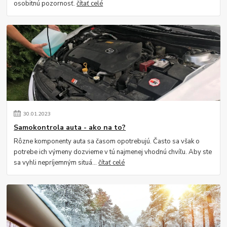
osobitnú pozornosť.
čítať celé
30
.
01
.
2023
Samokontrola auta - ako na to?
Rôzne komponenty auta sa časom opotrebujú. Často sa však o
potrebe ich výmeny dozvieme v tú najmenej vhodnú chvíľu. Aby ste
sa vyhli nepríjemným situá...
čítať celé