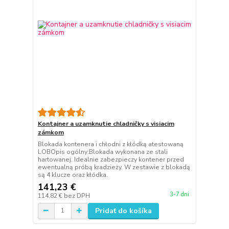
Kontajner a uzamknutie chladničky s visiacim
zámkom
Blokada kontenera i chłodni z kłódką atestowaną
LOBOpis ogólny:Blokada wykonana ze stali
hartowanej. Idealnie zabezpieczy kontener przed
ewentualną próbą kradzieży. W zestawie z blokadą
są 4 klucze oraz kłódka.
141,23 €
3-7 dni
114,82 €
bez DPH
Pridať do košíka