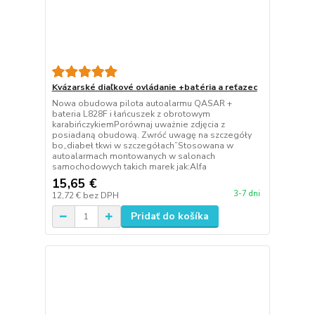
Kvázarské diaľkové ovládanie +batéria a reťazec
Nowa obudowa pilota autoalarmu QASAR +
bateria L828F i łańcuszek z obrotowym
karabińczykiemPorównaj uważnie zdjęcia z
posiadaną obudową. Zwróć uwagę na szczegóły
bo„diabeł tkwi w szczegółach”Stosowana w
autoalarmach montowanych w salonach
samochodowych takich marek jak:Alfa
15,65 €
3-7 dni
12,72 €
bez DPH
Pridať do košíka