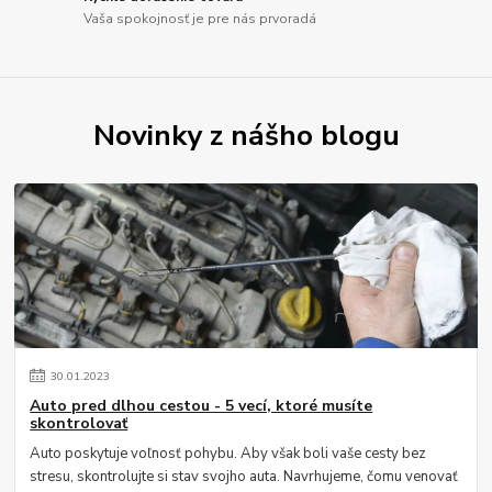
Vaša spokojnosť je pre nás prvoradá
Novinky z nášho blogu
30
.
01
.
2023
Auto pred dlhou cestou - 5 vecí, ktoré musíte
skontrolovať
Auto poskytuje voľnosť pohybu. Aby však boli vaše cesty bez
stresu, skontrolujte si stav svojho auta. Navrhujeme, čomu venovať