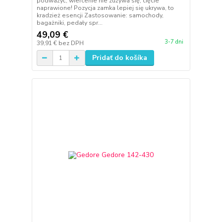
podważyć, wiercenie nie zużywa się, cięcie
naprawione! Pozycja zamka lepiej się ukrywa, to
kradzież esencji Zastosowanie: samochody,
bagażniki, pedały spr...
49,09 €
3-7 dni
39,91 €
bez DPH
Pridať do košíka