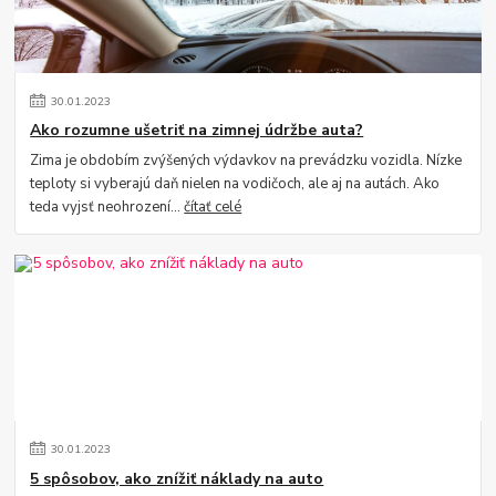
30
.
01
.
2023
Ako rozumne ušetriť na zimnej údržbe auta?
Zima je obdobím zvýšených výdavkov na prevádzku vozidla. Nízke
teploty si vyberajú daň nielen na vodičoch, ale aj na autách. Ako
teda vyjsť neohrození...
čítať celé
30
.
01
.
2023
5 spôsobov, ako znížiť náklady na auto