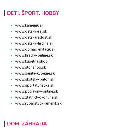
DETI, ŠPORT, HOBBY
www.kamenik.sk
www.detsky-raj.sk
www.detskaradost.sk
www.detsky-hrdina.sk
www.domaci-milacik.sk
www.hracky-online.sk
www.kupelna.shop
www.stonshop.sk
www.sanita-kupelne.sk
www.skolsky-batoh.sk
www.sportaturistika.sk
www.potraviny-online.sk
www.zlatnictvo-online.sk
www.rybarstvo-kamenik.sk
DOM, ZÁHRADA