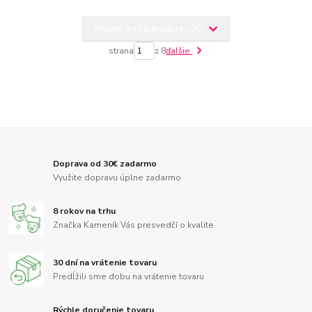
Načítať ďalšie produkty (20)
strana
z 8
ďalšie
Doprava od 30€ zadarmo
Využite dopravu úplne zadarmo
8 rokov na trhu
Značka Kameník Vás presvedčí o kvalite
30 dní na vrátenie tovaru
Predĺžili sme dobu na vrátenie tovaru
Rýchle doručenie tovaru