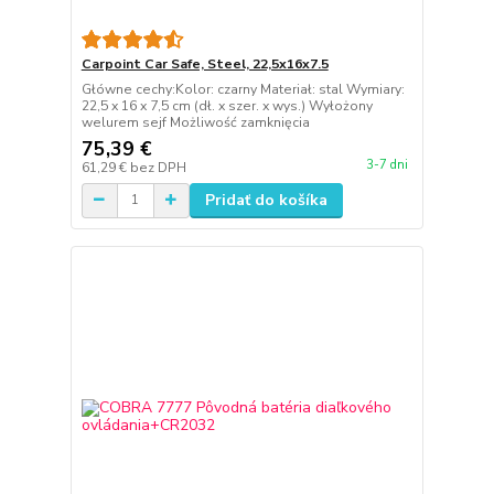
Carpoint Car Safe, Steel, 22,5x16x7.5
Główne cechy:Kolor: czarny Materiał: stal Wymiary:
22,5 x 16 x 7,5 cm (dł. x szer. x wys.) Wyłożony
welurem sejf Możliwość zamknięcia
75,39 €
3-7 dni
61,29 €
bez DPH
Pridať do košíka