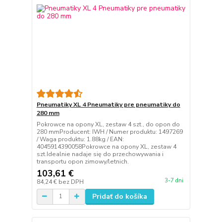
Pneumatiky XL 4 Pneumatiky pre pneumatiky do
280 mm
Pokrowce na opony XL, zestaw 4 szt., do opon do
280 mmProducent: IWH / Numer produktu: 1497269
/ Waga produktu: 1.88kg / EAN:
4045914390058Pokrowce na opony XL, zestaw 4
szt.Idealnie nadaje się do przechowywania i
transportu opon zimowy/letnich.
103,61 €
3-7 dni
84,24 €
bez DPH
Pridať do košíka