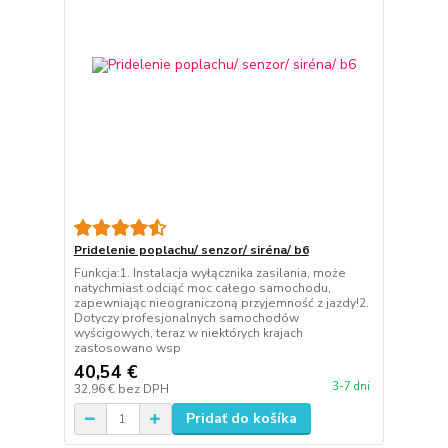
Pridelenie poplachu/ senzor/ siréna/ b6
Funkcja:1. Instalacja wyłącznika zasilania, może
natychmiast odciąć moc całego samochodu,
zapewniając nieograniczoną przyjemność z jazdy!2.
Dotyczy profesjonalnych samochodów
wyścigowych, teraz w niektórych krajach
zastosowano wsp
40,54 €
3-7 dni
32,96 €
bez DPH
Pridať do košíka