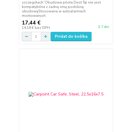
szczegółach”Obudowa pilota Dest 5p nie jest
kompatybilna z żadną inną podobną
obudowąStosowana w autoalarmach
montowanych
17,44 €
3-7 dni
14,18 €
bez DPH
Pridať do košíka