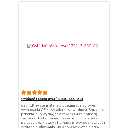
Ovládač zámku dverí 72115-S00-A01
Cechy:Przyjęte materiały spełniające surowe
wymagania OEM, wysoka niezawodność.Służy do
pchania i/lub wyciągania zawleczki za pomocą
zasilania dostarczanego z systemu otwierania
pojazdu bez kluczyka.Pomaga przywrócić łatwość i
wygodę blokowania lub odblokowywania drzwi