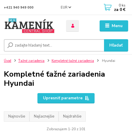
0
ks
EUR
+421 940 949 000
za
0 €
Menu
Hľadať
Úvod
Ťažné zariadenia
Kompletné ťažné zariadenia
Hyundai
Kompletné ťažné zariadenia
Hyundai
Upresniť parametre
Najnovšie
Najlacnejšie
Najdrahšie
Zobrazujem 1-20 z 101