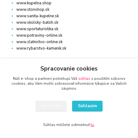
www.kupelna.shop
www.stonshop.sk
www.sanita-kupelne.sk
www.skolsky-batoh.sk
www.sportaturistika.sk
www.potraviny-online.sk
www.zlatnictvo-online.sk
www.rybarstvo-kamenik.sk
Spracovanie cookies
DOM, ZÁHRADA
Náš e-shop a partneri potrebujú Váš
súhlas
s použitím súborov
www.dm-drogeria.sk
cookies, aby Vám mohli zobrazovať informácie týkajúce sa Vašich
záujmov.
www.kvalitnytovar.sk
www.najvypredaj.sk
www.topvypredaj.sk
Súhlasím
Nastavenia
www.top-nabytok.sk
www.proti-skodcom.sk
www.retromaxishop.sk
Súhlas môžete odmietnuť
tu
.
www.superpredajca.sk
www.spotrebice-domace.sk