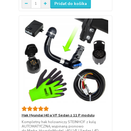
Pridať do košíka
Hak Hyundai I40 a VF Sedan z 11 P modulu
Kompletny hak holowniczy STEINHOF z kulą
AUTOMATYCZNĄ wypinaną pionowo
do:Marka: HyundaiModel: i40 I VF | Sedan | 4D