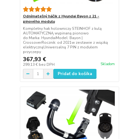
Odnímateľný háčik z Hyundai Bayon z 21 -
pinového modulu
Kompletny hak holowniczy STEINHOF z kulą
AUTOMATYCZNĄ wypinaną pionowo
do:Marka: HyundaiModel: Bayon |
CrossoverRocznik: od 2021w zestawie z wiązką
elektrycznąUniwersalną 7 PIN z modułem
przyczepy
367,93 €
Skladom
299,13 €
bez DPH
Pridať do košíka