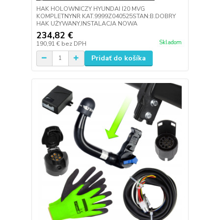
HAK HOLOWNICZY HYUNDAI I20 MVG
KOMPLETNYNR KAT.9999Z040525STAN:B.DOBRY
HAK UŻYWANY,INSTALACJA NOWA
234,82 €
Skladom
190,91 €
bez DPH
Pridať do košíka