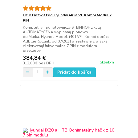
HOK Detwitted Hyundai i40 a VF Kombi Modul 7
PIN
Kompletny hak holowniczy STEINHOF z kulą
AUTOMATYCZNĄ wypinaną pionowo
do:Marka: HyundaiModel: i40 I VF | Kombi oprócz
AdBlueRocznik: od 07/2011w zestawie z wiązką
elektrycznąUniwersalną 7 PIN z modułem
przyczepy
384,84 €
Skladom
312,88 €
bez DPH
Pridať do košíka