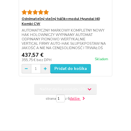
Odnímateľný vlečný háčik+modul Hyundai I40
Kombi CW
AUTOMATYCZNY MARKOWY KOMPLETNY NOWY
HAK HOLOWNICZY WYPINANY AUTOMAT
ODPINANY PIONOWO WERTYKALNIE
VERTICAL FIRMY AUTO-HAK SŁUPSKPOSTAW NA
JAKOŚĆ A NIE NA CENĘSOLIDNOŚĆ I TRWAŁOŚ
437,57 €
Skladom
355,75 €
bez DPH
Pridať do košíka
Načítať ďalšie produkty (20)
strana
z 6
ďalšie