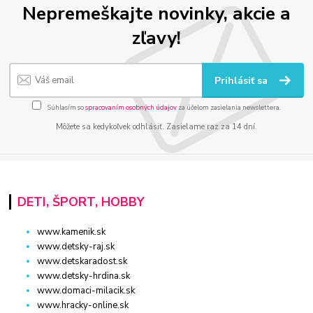
Nepremeškajte novinky, akcie a
zľavy!
Prihlásiť sa
Súhlasím so
spracovaním osobných údajov
za účelom zasielania newslettera.
Môžete sa kedykoľvek odhlásiť. Zasielame raz za 14 dní.
DETI, ŠPORT, HOBBY
www.kamenik.sk
www.detsky-raj.sk
www.detskaradost.sk
www.detsky-hrdina.sk
www.domaci-milacik.sk
www.hracky-online.sk