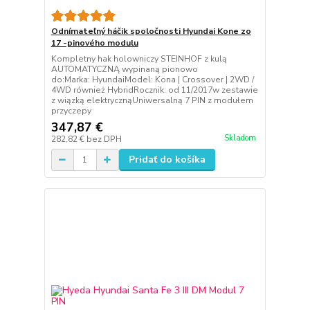
Odnímateľný háčik spoločnosti Hyundai Kone zo
17 -pinového modulu
Kompletny hak holowniczy STEINHOF z kulą
AUTOMATYCZNĄ wypinaną pionowo
do:Marka: HyundaiModel: Kona | Crossover | 2WD /
4WD również HybridRocznik: od 11/2017w zestawie
z wiązką elektrycznąUniwersalną 7 PIN z modułem
przyczepy
347,87 €
Skladom
282,82 €
bez DPH
Pridať do košíka