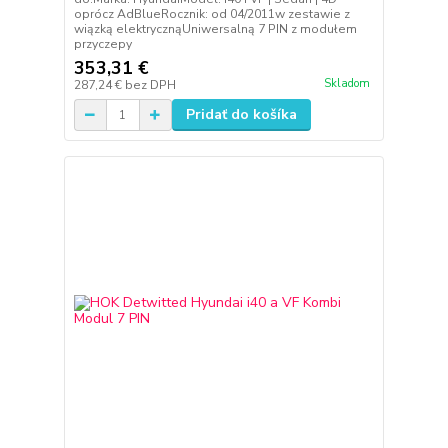
oprócz AdBlueRocznik: od 04/2011w zestawie z
wiązką elektrycznąUniwersalną 7 PIN z modułem
przyczepy
353,31 €
Skladom
287,24 €
bez DPH
Pridať do košíka