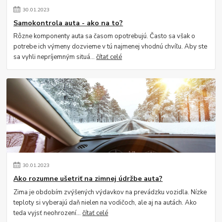
30
.
01
.
2023
Samokontrola auta - ako na to?
Rôzne komponenty auta sa časom opotrebujú. Často sa však o
potrebe ich výmeny dozvieme v tú najmenej vhodnú chvíľu. Aby ste
sa vyhli nepríjemným situá...
čítať celé
30
.
01
.
2023
Ako rozumne ušetriť na zimnej údržbe auta?
Zima je obdobím zvýšených výdavkov na prevádzku vozidla. Nízke
teploty si vyberajú daň nielen na vodičoch, ale aj na autách. Ako
teda vyjsť neohrození...
čítať celé