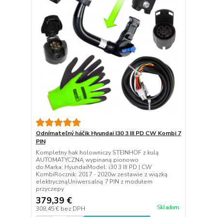
Odnímateľný háčik Hyundai I30 3 III PD CW Kombi 7
PIN
Kompletny hak holowniczy STEINHOF z kulą
AUTOMATYCZNĄ wypinaną pionowo
do:Marka: HyundaiModel: i30 3 III PD | CW
KombiRocznik: 2017 - 2020w zestawie z wiązką
elektrycznąUniwersalną 7 PIN z modułem
przyczepy
379,39 €
Skladom
308,45 €
bez DPH