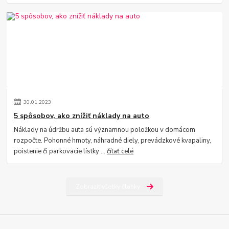
30
.
01
.
2023
5 spôsobov, ako znížiť náklady na auto
Náklady na údržbu auta sú významnou položkou v domácom
rozpočte. Pohonné hmoty, náhradné diely, prevádzkové kvapaliny,
poistenie či parkovacie lístky ...
čítať celé
Zobraziť všetky články