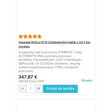
Hyundai IX20 a HTB Odnímateľný háčik z 10 7 pin
modulu
Kompletny hak holowniczy STEINHOF z kulą
AUTOMATYCZNĄ wypinaną pionowo
do:Marka: HyundaiModel: ix20 I | Hatchback |
5DRocznik: od 11/2010w zestawie z wiązką
elektrycznąUniwersalną 7 PIN z modułem
przyczepy
347,87 €
Skladom
282,82 €
bez DPH
Pridať do košíka