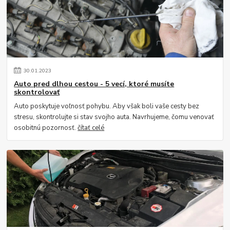
30
.
01
.
2023
Auto pred dlhou cestou - 5 vecí, ktoré musíte
skontrolovať
Auto poskytuje voľnosť pohybu. Aby však boli vaše cesty bez
stresu, skontrolujte si stav svojho auta. Navrhujeme, čomu venovať
osobitnú pozornosť.
čítať celé