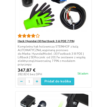
Hack Hyundai i30 fastback 3 iii PDE 7 PIN
Kompletny hak holowniczy STEINHOF z kulą
AUTOMATYCZNĄ wypinaną pionowo
do:Marka: HyundaiModel: i30 Fastback 3 III PDE |
Liftback | 5DRocznik: od 2017w zestawie z wiązką
elektrycznąUniwersalną 7 PIN z modułem
przyczepy
347,87 €
Skladom
282,82 €
bez DPH
Pridať do košíka