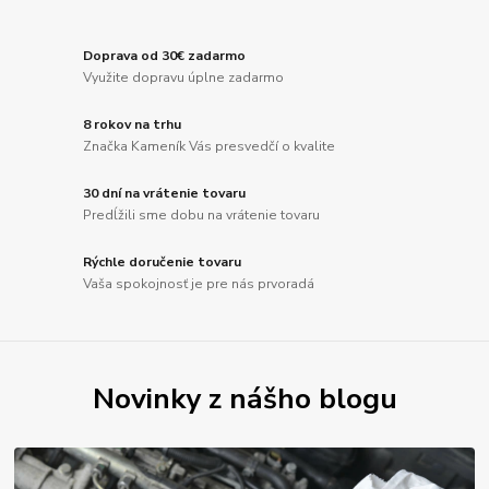
Doprava od 30€ zadarmo
Využite dopravu úplne zadarmo
8 rokov na trhu
Značka Kameník Vás presvedčí o kvalite
30 dní na vrátenie tovaru
Predĺžili sme dobu na vrátenie tovaru
Rýchle doručenie tovaru
Vaša spokojnosť je pre nás prvoradá
Novinky z nášho blogu