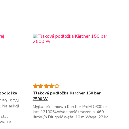
 podložky
Tlaková podložka Kärcher 150 bar
2500 W
 50L STAL
:Na aukcji
Myjka ciśnieniowa Karcher ProHD 600 nr
kat. 1210054Wydajność tłoczenia: 460
stali
litrów/h Długość węża: 10 m Waga: 22 kg
owanie