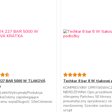
227 BAR 5000 W TLAKOVÁ
Techkar 8 bar 8 W tlakovej
A
KOMPRESYJNY OPRYSKIWACZ
NIERDZEWNA Opis przedmiotu
LekkiWytrzymałyProdukcja
oferujemy Państwu 50 litrowy
skaOsłony zapobiegające
pneumatyczny opryskiwacz ze 
aniu wężaDługość: 10mCiśnienie:
nierdzewnej. Szerokie zastos
urząd