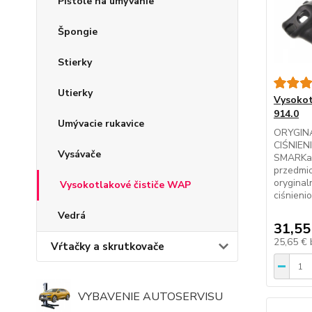
Pištole na umývanie
Špongie
Stierky
Utierky
Vysokot
914.0
Umývacie rukavice
ORYGIN
CIŚNIE
Vysávače
SMARKar
przedmi
oryginal
Vysokotlakové čističe WAP
ciśnieni
Vedrá
31,55
25,65 €
Vŕtačky a skrutkovače
VYBAVENIE AUTOSERVISU