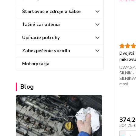
Štartovacie zdroje a káble
Ťažné zariadenia
Upínacie potreby
Zabezpečenie vozidla
Dvojitá
mikrovl
Motoryzacja
UWAGA 
SILNIK 
SILNIKWy
mosi
Blog
374,2
304,25 