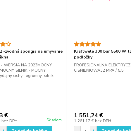
 2 -zvodná špongia na umývanie
Kraftwele 300 bar 5500 W t
ákna
podložky
- WERSJA NA 2023MOCNY
PROFESJONALNA ELEKTRYCZ
- MOCNY SILNIK - MOCNY
CIŚNIENIOWA32 MPA / 5.5
dajny cichy i ogromny silnik,
3 €
1 551,24 €
Skladom
€
bez DPH
1 261,17 €
bez DPH