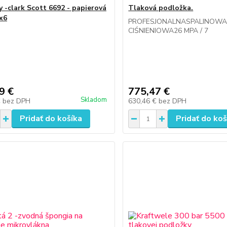
y -clark Scott 6692 - papierová
Tlaková podložka.
 x6
PROFESJONALNASPALINOWA
CIŚNIENIOWA26 MPA / 7
9 €
775,47 €
Skladom
€
bez DPH
630,46 €
bez DPH
Pridať do košíka
Pridať do koš