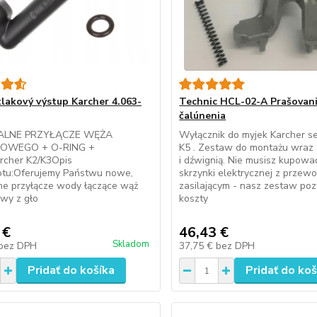
lakový výstup Karcher 4.063-
Technic HCL-02-A Prašovan
čalúnenia
ALNE PRZYŁĄCZE WĘŻA
Wyłącznik do myjek Karcher seri
NIOWEGO + O-RING +
K5 . Zestaw do montażu wraz 
cher K2/K3Opis
i dźwignią. Nie musisz kupować
otu:Oferujemy Państwu nowe,
skrzynki elektrycznej z prze
ne przyłącze wody łączące wąż
zasilającym - nasz zestaw poz
owy z gło
koszty
 €
46,43 €
Skladom
bez DPH
37,75 €
bez DPH
Pridať do košíka
Pridať do koš