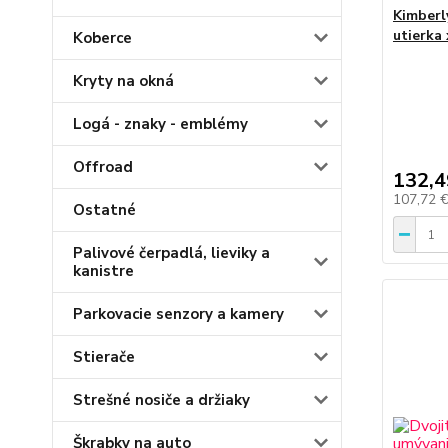
Kimberl
utierka
Koberce
Kryty na okná
Logá - znaky - emblémy
Offroad
132,4
107,72 
Ostatné
Palivové čerpadlá, lieviky a
kanistre
Parkovacie senzory a kamery
Stierače
Strešné nosiče a držiaky
Škrabky na auto