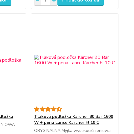
íka
Pridať do košíka
odložka
Tlaková podložka Kärcher 80 Bar 1600
W + pena Lance Kärcher FJ 10 C
IENIOWA
ORYGINALNA Myjka wysokociśnieniowa