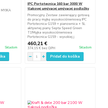
IPC Portotecnica 160 bar 3000 W
tlakovej umývacej umývacej podložky
 MYJKA
Promocyjny Zestaw zawierający gotową
do pracy myjkę wysokociśnieniową IPC
Portotecnica G159 + pianownica + 5L
aktywnej piany Septa Speed Green
T1!Myjka wysokociśnieniowa
Portotecnica G159 - wysokiej j
460,21 €
Skladom
Skladom
374,15 €
bez DPH
íka
Pridať do košíka