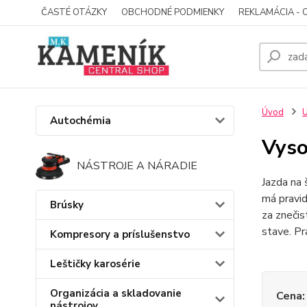
ČASTÉ OTÁZKY
OBCHODNÉ PODMIENKY
REKLAMÁCIA - 
Úvod
U
Autochémia
Vyso
NÁSTROJE A NÁRADIE
Jazda na 
má pravi
Brúsky
za znečis
stave. Pr
Kompresory a príslušenstvo
Leštičky karosérie
Organizácia a skladovanie
Cena:
nástrojov