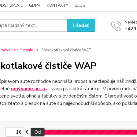
ODSTÚPENIE
GDPR
KONTAKTY
BLOG
Neviet
Hľadať
+421
mývanie a čistenie
Vysokotlakové čističe WAP
kotlakové čističe WAP
špinavom aute rozhodne neprináša hrdosť a nezlepšuje náš imidž.
delné
umývanie auta
aj svoju praktickú stránku . V prvom rade 
tené svetlá, okná a tabuľky s evidenčným číslom. Starostlivosť 
ach, blato a piesok na aute sú najjednoduchší spôsob, ako poškria
€
Od