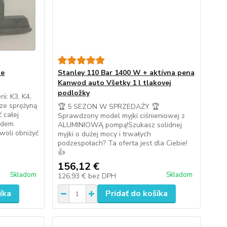
ie
Stanley 110 Bar 1400 W + aktívna pena
Kanwod auto Všetky 1 l tlakovej
podložky
i: K3, K4,
ze sprężyną
🏆 5 SEZON W SPRZEDAŻY 🏆
 całej
Sprawdzony model myjki ciśnieniowej z
wodem
ALUMINIOWĄ pompą!Szukasz solidnej
woli obniżyć
myjki o dużej mocy i trwałych
podzespołach? Ta oferta jest dla Ciebie!
👍
156,12 €
Skladom
Skladom
126,93 €
bez DPH
íka
Pridať do košíka