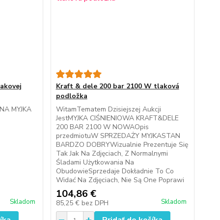
lakovej
Kraft & dele 200 bar 2100 W tlaková
podložka
NA MYJKA
WitamTematem Dzisiejszej Aukcji
JestMYJKA CIŚNIENIOWA KRAFT&DELE
200 BAR 2100 W NOWAOpis
przedmiotuW SPRZEDAŻY MYJKASTAN
BARDZO DOBRYWizualnie Prezentuje Się
Tak Jak Na Zdjęciach, Z Normalnymi
Śladami Użytkowania Na
ObudowieSprzedaje Dokładnie To Co
Widać Na Zdjęciach, Nie Są One Poprawi
104,86 €
Skladom
Skladom
85,25 €
bez DPH