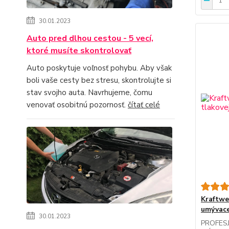
30.01.2023
Auto pred dlhou cestou - 5 vecí,
ktoré musíte skontrolovať
Auto poskytuje voľnosť pohybu. Aby však
boli vaše cesty bez stresu, skontrolujte si
stav svojho auta. Navrhujeme, čomu
venovať osobitnú pozornosť.
čítať celé
Kraftwe
umývace
30.01.2023
PROFES