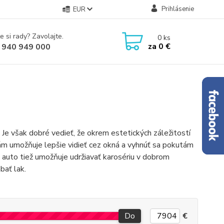
Prihlásenie
EUR
e si rady? Zavolajte.
0
ks
za
0 €
 940 949 000
 Je však dobré vedieť, že okrem estetických záležitostí
nám umožňuje lepšie vidieť cez okná a vyhnúť sa pokutám
o auto tiež umožňuje udržiavať karosériu v dobrom
bať lak.
Do
€