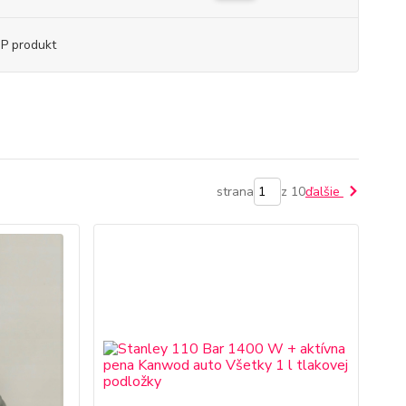
P produkt
strana
z 10
ďalšie