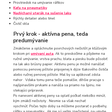
Prostriedok na umývanie ráfikov
Kefa na pneumatiky
Nadýchaný uterák na sušenie laku
Rýchly detailer alebo tmel
Čistič skla
Prvý krok - aktívna pena, teda
predumývanie
Zmäkčenie a opláchnutie povrchových nečistôt je kľúčovým
krokom pri
umývaní auta
. Ak to preskočíme a pôjdeme na
ručné umývanie, vrstva prachu, blata a piesku bude pôsobiť
na lak ako brúsny papier. Aktívnu penu je možné nanášať
pomocou penovej pištole pripojenej k dýze tlakového čističa
alebo ručnej penovej pištole. Mal by sa aplikovať zdola
nahor . Vďaka tomu pena tečie pomalšie, dlhšie pracuje s
najšpinavšími prvkami a nanáša sa priamo na špinu, nie
stekajúci prípravok.
Po nanesení aktívnej peny sa oplatí počkať niekoľko minút,
kým zmäkčí nečistoty . Nesmie sa však nechať
vyschnúť. Počas tejto doby sa môžeme postarať o podbehy,
ráfiky a pneumatiky . Ak nie sú veľmi znečistené, na umytie