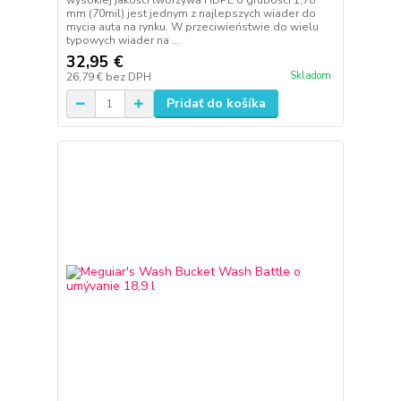
wysokiej jakości tworzywa HDPE o grubości 1,78
mm (70mil) jest jednym z najlepszych wiader do
mycia auta na rynku. W przeciwieństwie do wielu
typowych wiader na ...
32,95 €
Skladom
26,79 €
bez DPH
Pridať do košíka