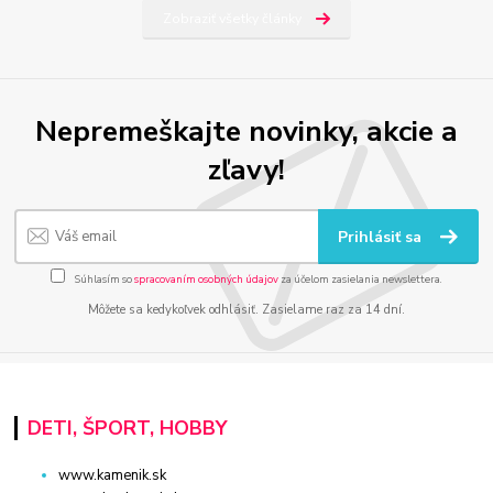
Zobraziť všetky články
Nepremeškajte novinky, akcie a
zľavy!
Prihlásiť sa
Súhlasím so
spracovaním osobných údajov
za účelom zasielania newslettera.
Môžete sa kedykoľvek odhlásiť. Zasielame raz za 14 dní.
DETI, ŠPORT, HOBBY
www.kamenik.sk