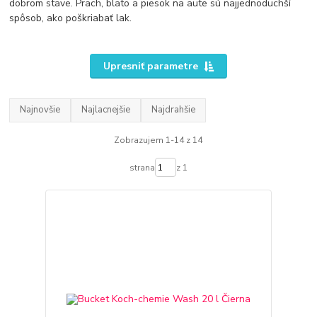
dobrom stave. Prach, blato a piesok na aute sú najjednoduchší
spôsob, ako poškriabať lak.
Upresniť parametre
Najnovšie
Najlacnejšie
Najdrahšie
Zobrazujem 1-14 z 14
strana
z 1