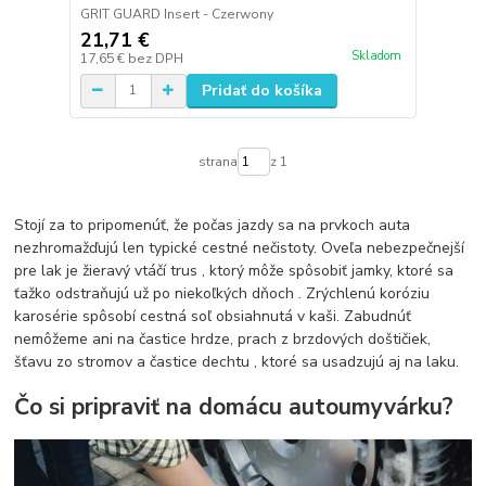
GRIT GUARD Insert - Czerwony
21,71 €
Skladom
17,65 €
bez DPH
Pridať do košíka
strana
z 1
Stojí za to pripomenúť, že počas jazdy sa na prvkoch auta
nezhromažďujú len typické cestné nečistoty. Oveľa nebezpečnejší
pre lak je žieravý vtáčí trus , ktorý môže spôsobiť jamky, ktoré sa
ťažko odstraňujú už po niekoľkých dňoch . Zrýchlenú koróziu
karosérie spôsobí cestná soľ obsiahnutá v kaši. Zabudnúť
nemôžeme ani na častice hrdze, prach z brzdových doštičiek,
šťavu zo stromov a častice dechtu , ktoré sa usadzujú aj na laku.
Čo si pripraviť na domácu autoumyvárku?