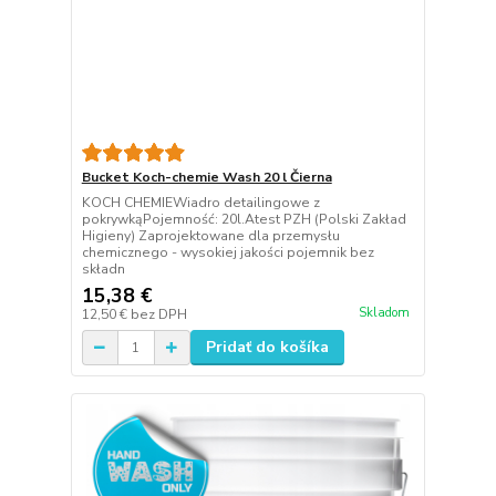
Bucket Koch-chemie Wash 20 l Čierna
KOCH CHEMIEWiadro detailingowe z
pokrywkąPojemność: 20l.Atest PZH (Polski Zakład
Higieny) Zaprojektowane dla przemysłu
chemicznego - wysokiej jakości pojemnik bez
składn
15,38 €
Skladom
12,50 €
bez DPH
Pridať do košíka