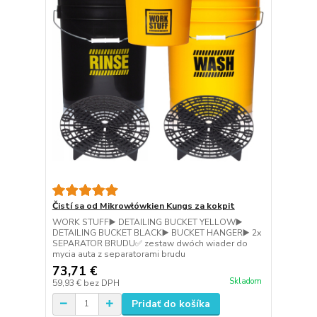
Čistí sa od Mikrowłówkien Kungs za kokpit
WORK STUFF▶️ DETAILING BUCKET YELLOW▶️
DETAILING BUCKET BLACK▶️ BUCKET HANGER▶️ 2x
SEPARATOR BRUDU✅ zestaw dwóch wiader do
mycia auta z separatorami brudu
73,71 €
Skladom
59,93 €
bez DPH
Pridať do košíka