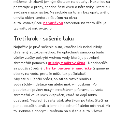
môžeme ich zbaviť jemným štetcom na detaily . Nakoniec sa
postarajte o prahy, spodné časti dverí a nárazníky , ktoré sú
zvyčajne najšpinavšie. Nezaobíde sa to ani bez opätovného
umytia okien, tentoraz čističom na okná
auta. Vynikajúcou
handričkou
stvorenou na tento účel je
tzv vaflové mikrovlákno .
Tretí krok - sušenie laku
Najťažšie je prvé sušenie auta, ktorého lak nebol nikdy
chránený autokozmetikou. Po opláchnutí šampónu budú
všetky zložky pokryté vrstvou vody, ktorú je potrebné
zhromaždiť pomocou
utierky z mikrovlákna
. Neodporúča
sa používať bežné
utierky
,
bavlnené handričky
či gumené
stierky na vodu, pretože môžu lak poškriabať.
Aby ste si uľahčili prácu, oplatí sa rozbiť hladinu
vody rýchlym detailerom alebo mokrým voskom . Po
postriekaní prvkov malým množstvom prípravku sa voda
zhromaždí vo veľkých kvapkách, ktoré sa dajú ľahko
odstrániť. Neprechádzajte však uterákom po laku. Stačí na
panel položiť uterák a jemne ho odsunúť alebo odtrhnúť. Ak
to urobíme s dobrým uterákom na sušenie auta, všetka