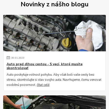
Novinky z nášho blogu
30
.
01
.
2023
Auto pred dlhou cestou - 5 vecí, ktoré musíte
skontrolovať
Auto poskytuje voľnosť pohybu. Aby však boli vaše cesty bez
stresu, skontrolujte si stav svojho auta. Navrhujeme, čomu venovať
osobitnú pozornosť.
čítať celé