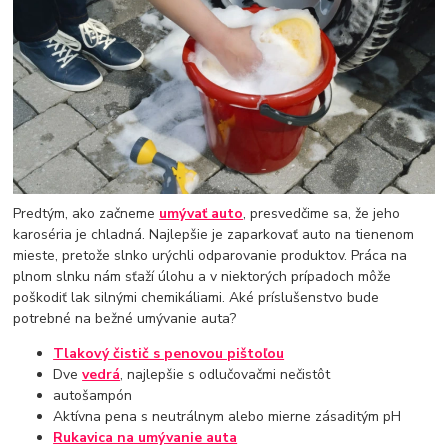
Predtým, ako začneme
umývať auto
, presvedčime sa, že jeho
karoséria je chladná. Najlepšie je zaparkovať auto na tienenom
mieste, pretože slnko urýchli odparovanie produktov. Práca na
plnom slnku nám sťaží úlohu a v niektorých prípadoch môže
poškodiť lak silnými chemikáliami. Aké príslušenstvo bude
potrebné na bežné umývanie auta?
Tlakový čistič s penovou pištoľou
Dve
vedrá
, najlepšie s odlučovačmi nečistôt
autošampón
Aktívna pena s neutrálnym alebo mierne zásaditým pH
Rukavica na umývanie auta