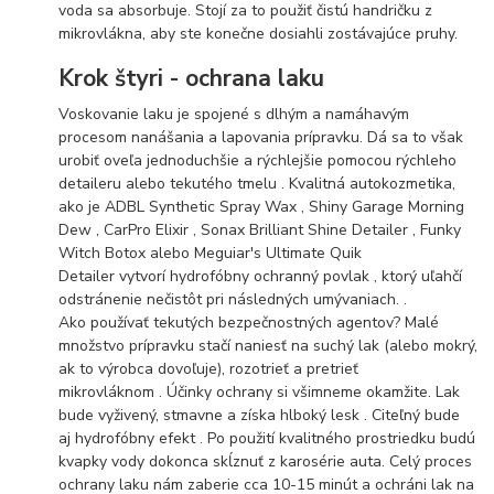
voda sa absorbuje. Stojí za to použiť čistú handričku z
mikrovlákna, aby ste konečne dosiahli zostávajúce pruhy.
Krok štyri - ochrana laku
Voskovanie laku je spojené s dlhým a namáhavým
procesom nanášania a lapovania prípravku. Dá sa to však
urobiť oveľa jednoduchšie a rýchlejšie pomocou rýchleho
detaileru alebo tekutého tmelu . Kvalitná autokozmetika,
ako je ADBL Synthetic Spray Wax , Shiny Garage Morning
Dew , CarPro Elixir , Sonax Brilliant Shine Detailer , Funky
Witch Botox alebo Meguiar's Ultimate Quik
Detailer vytvorí hydrofóbny ochranný povlak , ktorý uľahčí
odstránenie nečistôt pri následných umývaniach. .
Ako používať tekutých bezpečnostných agentov? Malé
množstvo prípravku stačí naniesť na suchý lak (alebo mokrý,
ak to výrobca dovoľuje), rozotrieť a pretrieť
mikrovláknom . Účinky ochrany si všimneme okamžite. Lak
bude vyživený, stmavne a získa hlboký lesk . Citeľný bude
aj hydrofóbny efekt . Po použití kvalitného prostriedku budú
kvapky vody dokonca skĺznuť z karosérie auta. Celý proces
ochrany laku nám zaberie cca 10-15 minút a ochráni lak na