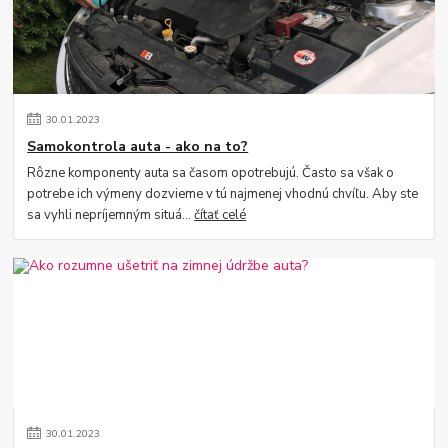
30
.
01
.
2023
Samokontrola auta - ako na to?
Rôzne komponenty auta sa časom opotrebujú. Často sa však o
potrebe ich výmeny dozvieme v tú najmenej vhodnú chvíľu. Aby ste
sa vyhli nepríjemným situá...
čítať celé
30
.
01
.
2023