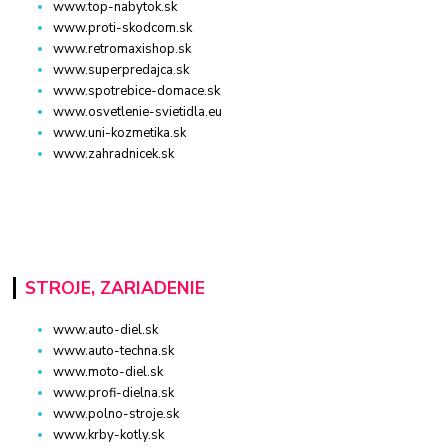
www.top-nabytok.sk
www.proti-skodcom.sk
www.retromaxishop.sk
www.superpredajca.sk
www.spotrebice-domace.sk
www.osvetlenie-svietidla.eu
www.uni-kozmetika.sk
www.zahradnicek.sk
STROJE, ZARIADENIE
www.auto-diel.sk
www.auto-techna.sk
www.moto-diel.sk
www.profi-dielna.sk
www.polno-stroje.sk
www.krby-kotly.sk