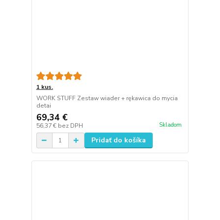
1 kus.
WORK STUFF Zestaw wiader + rękawica do mycia
detai
69,34 €
Skladom
56,37 €
bez DPH
Pridať do košíka