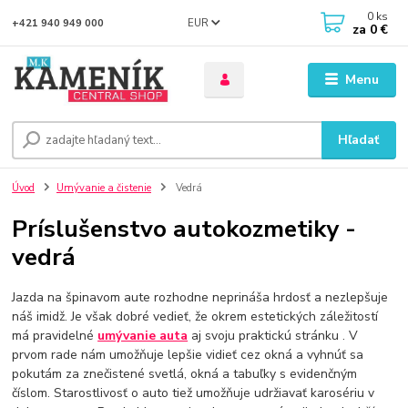
0
ks
EUR
+421 940 949 000
za
0 €
Menu
Hľadať
Úvod
Umývanie a čistenie
Vedrá
Príslušenstvo autokozmetiky -
vedrá
Jazda na špinavom aute rozhodne neprináša hrdosť a nezlepšuje
náš imidž. Je však dobré vedieť, že okrem estetických záležitostí
má pravidelné
umývanie auta
aj svoju praktickú stránku . V
prvom rade nám umožňuje lepšie vidieť cez okná a vyhnúť sa
pokutám za znečistené svetlá, okná a tabuľky s evidenčným
číslom. Starostlivosť o auto tiež umožňuje udržiavať karosériu v