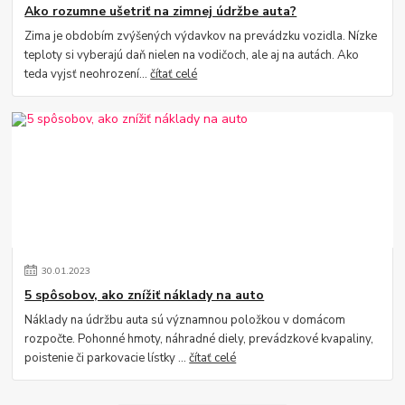
Ako rozumne ušetriť na zimnej údržbe auta?
Zima je obdobím zvýšených výdavkov na prevádzku vozidla. Nízke
teploty si vyberajú daň nielen na vodičoch, ale aj na autách. Ako
teda vyjsť neohrození...
čítať celé
30
.
01
.
2023
5 spôsobov, ako znížiť náklady na auto
Náklady na údržbu auta sú významnou položkou v domácom
rozpočte. Pohonné hmoty, náhradné diely, prevádzkové kvapaliny,
poistenie či parkovacie lístky ...
čítať celé