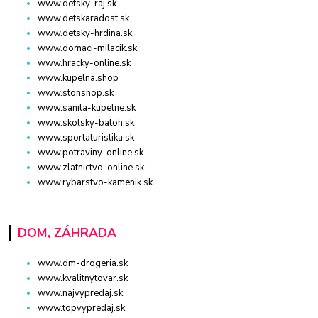
www.detsky-raj.sk
www.detskaradost.sk
www.detsky-hrdina.sk
www.domaci-milacik.sk
www.hracky-online.sk
www.kupelna.shop
www.stonshop.sk
www.sanita-kupelne.sk
www.skolsky-batoh.sk
www.sportaturistika.sk
www.potraviny-online.sk
www.zlatnictvo-online.sk
www.rybarstvo-kamenik.sk
DOM, ZÁHRADA
www.dm-drogeria.sk
www.kvalitnytovar.sk
www.najvypredaj.sk
www.topvypredaj.sk