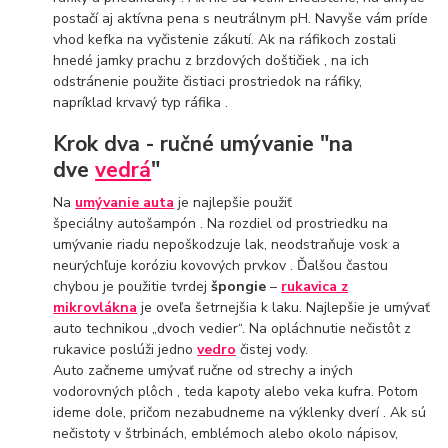
postačí aj aktívna pena s neutrálnym pH. Navyše vám príde
vhod kefka na vyčistenie zákutí. Ak na ráfikoch zostali
hnedé jamky prachu z brzdových doštičiek , na ich
odstránenie použite čistiaci prostriedok na ráfiky,
napríklad krvavý typ ráfika .
Krok dva - ručné umývanie "na
dve
vedrá
"
Na
umývanie auta
je najlepšie použiť
špeciálny autošampón . Na rozdiel od prostriedku na
umývanie riadu nepoškodzuje lak, neodstraňuje vosk a
neurýchľuje koróziu kovových prvkov . Ďalšou častou
chybou je použitie tvrdej
špongie
–
rukavica z
mikrovlákna
je oveľa šetrnejšia k laku. Najlepšie je umývať
auto technikou „dvoch vedier“. Na opláchnutie nečistôt z
rukavice poslúži jedno
vedro
čistej vody.
Auto začneme umývať ručne od strechy a iných
vodorovných plôch , teda kapoty alebo veka kufra. Potom
ideme dole, pričom nezabudneme na výklenky dverí . Ak sú
nečistoty v štrbinách, emblémoch alebo okolo nápisov,