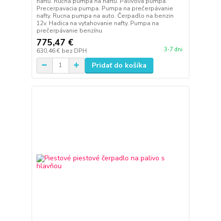
naftu. Ručná pumpa na naftu. Palivova pumpa.
Precerpavacia pumpa. Pumpa na prečerpávanie
nafty. Rucna pumpa na auto. Čerpadlo na benzin
12v. Hadica na vytahovanie nafty. Pumpa na
prečerpávanie benzínu
775,47 €
3-7 dni
630,46 €
bez DPH
Pridať do košíka