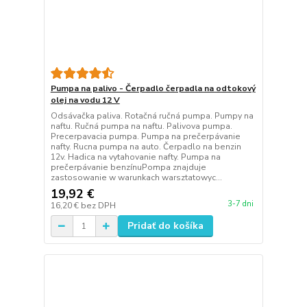
Pumpa na palivo - Čerpadlo čerpadla na odtokový
olej na vodu 12 V
Odsávačka paliva. Rotačná ručná pumpa. Pumpy na
naftu. Ručná pumpa na naftu. Palivova pumpa.
Precerpavacia pumpa. Pumpa na prečerpávanie
nafty. Rucna pumpa na auto. Čerpadlo na benzin
12v. Hadica na vytahovanie nafty. Pumpa na
prečerpávanie benzínuPompa znajduje
zastosowanie w warunkach warsztatowyc...
19,92 €
3-7 dni
16,20 €
bez DPH
Pridať do košíka