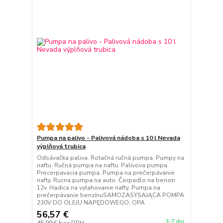
Pumpa na palivo - Palivová nádoba s 10 l Nevada
výplňová trubica
Odsávačka paliva. Rotačná ručná pumpa. Pumpy na
naftu. Ručná pumpa na naftu. Palivova pumpa.
Precerpavacia pumpa. Pumpa na prečerpávanie
nafty. Rucna pumpa na auto. Čerpadlo na benzin
12v. Hadica na vytahovanie nafty. Pumpa na
prečerpávanie benzínuSAMOZASYSAJĄCA POMPA
230V DO OLEJU NAPĘDOWEGO, OPA
56,57 €
3-7 dni