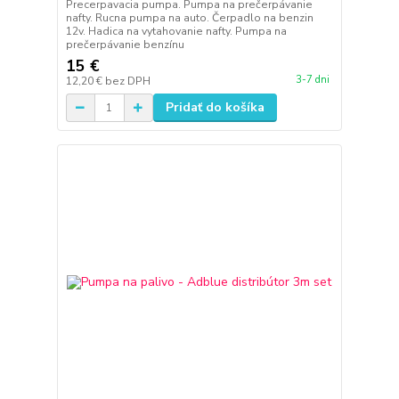
Precerpavacia pumpa. Pumpa na prečerpávanie
nafty. Rucna pumpa na auto. Čerpadlo na benzin
12v. Hadica na vytahovanie nafty. Pumpa na
prečerpávanie benzínu
15 €
3-7 dni
12,20 €
bez DPH
Pridať do košíka