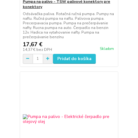
Pumpa na palivo - TSW palivové konektory pre
konektory
Odsávačka paliva. Rotačná ručná pumpa. Pumpy na
naftu. Ručná pumpa na naftu. Palivova pumpa.
Precerpavacia pumpa. Pumpa na prečerpávanie
nafty. Rucna pumpa na auto. Čerpadlo na benzin
12v. Hadica na vytahovanie nafty. Pumpa na
prečerpávanie benzínu
17,67 €
Skladom
14,37 €
bez DPH
Pridať do košíka