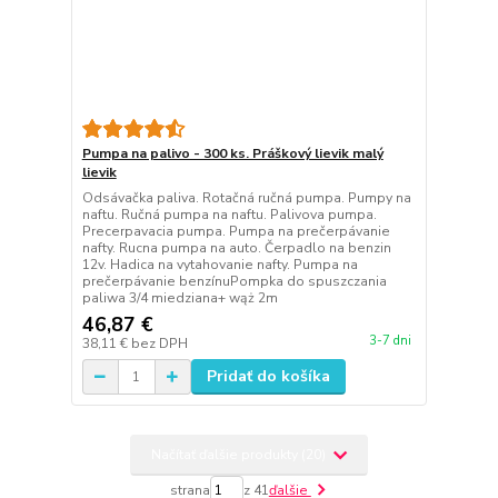
Pumpa na palivo - 300 ks. Práškový lievik malý
lievik
Odsávačka paliva. Rotačná ručná pumpa. Pumpy na
naftu. Ručná pumpa na naftu. Palivova pumpa.
Precerpavacia pumpa. Pumpa na prečerpávanie
nafty. Rucna pumpa na auto. Čerpadlo na benzin
12v. Hadica na vytahovanie nafty. Pumpa na
prečerpávanie benzínuPompka do spuszczania
paliwa 3/4 miedziana+ wąż 2m
46,87 €
3-7 dni
38,11 €
bez DPH
Pridať do košíka
Načítať ďalšie produkty (20)
strana
z 41
ďalšie