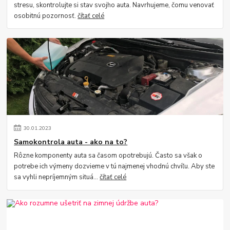
stresu, skontrolujte si stav svojho auta. Navrhujeme, čomu venovať
osobitnú pozornosť.
čítať celé
30
.
01
.
2023
Samokontrola auta - ako na to?
Rôzne komponenty auta sa časom opotrebujú. Často sa však o
potrebe ich výmeny dozvieme v tú najmenej vhodnú chvíľu. Aby ste
sa vyhli nepríjemným situá...
čítať celé