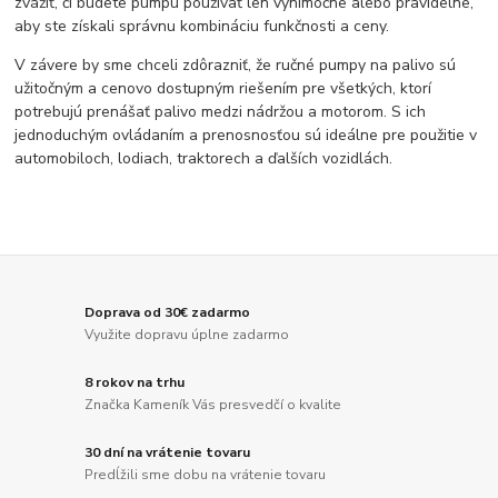
zvážiť, či budete pumpu používať len výnimočne alebo pravidelne,
aby ste získali správnu kombináciu funkčnosti a ceny.
V závere by sme chceli zdôrazniť, že ručné pumpy na palivo sú
užitočným a cenovo dostupným riešením pre všetkých, ktorí
potrebujú prenášať palivo medzi nádržou a motorom. S ich
jednoduchým ovládaním a prenosnosťou sú ideálne pre použitie v
automobiloch, lodiach, traktorech a ďalších vozidlách.
Doprava od 30€ zadarmo
Využite dopravu úplne zadarmo
8 rokov na trhu
Značka Kameník Vás presvedčí o kvalite
30 dní na vrátenie tovaru
Predĺžili sme dobu na vrátenie tovaru