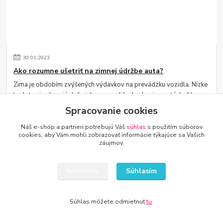
30
.
01
.
2023
Ako rozumne ušetriť na zimnej údržbe auta?
Zima je obdobím zvýšených výdavkov na prevádzku vozidla. Nízke
teploty si vyberajú daň nielen na vodičoch, ale aj na autách. Ako
teda vyjsť neohrození...
čítať celé
Spracovanie cookies
Náš e-shop a partneri potrebujú Váš
súhlas
s použitím súborov
cookies, aby Vám mohli zobrazovať informácie týkajúce sa Vašich
záujmov.
Súhlasím
Nastavenia
Súhlas môžete odmietnuť
tu
.
30
.
01
.
2023