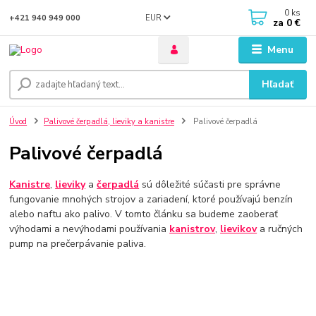
0
ks
EUR
+421 940 949 000
za
0 €
Menu
Hľadať
Úvod
Palivové čerpadlá, lieviky a kanistre
Palivové čerpadlá
Palivové čerpadlá
Kanistre
,
lieviky
a
čerpadlá
sú dôležité súčasti pre správne
fungovanie mnohých strojov a zariadení, ktoré používajú benzín
alebo naftu ako palivo. V tomto článku sa budeme zaoberať
výhodami a nevýhodami používania
kanistrov
,
lievikov
a ručných
pump na prečerpávanie paliva.