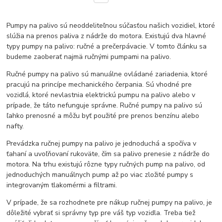
Pumpy na palivo sú neoddeliteľnou súčasťou našich vozidiel, ktoré
slúžia na prenos paliva z nádrže do motora. Existujú dva hlavné
typy pumpy na palivo: ručné a prečerpávacie. V tomto článku sa
budeme zaoberať najmä ručnými pumpami na palivo.
Ručné pumpy na palivo sú manuálne ovládané zariadenia, ktoré
pracujú na princípe mechanického čerpania. Sú vhodné pre
vozidlá, ktoré nevlastnia elektrickú pumpu na palivo alebo v
prípade, že táto nefunguje správne. Ručné pumpy na palivo sú
ľahko prenosné a môžu byť použité pre prenos benzínu alebo
nafty.
Prevádzka ručnej pumpy na palivo je jednoduchá a spočíva v
ťahaní a uvoľňovaní rukoväte, čím sa palivo prenesie z nádrže do
motora. Na trhu existujú rôzne typy ručných pump na palivo, od
jednoduchých manuálnych pump až po viac zložité pumpy s
integrovaným tlakomérmi a filtrami.
V prípade, že sa rozhodnete pre nákup ručnej pumpy na palivo, je
dôležité vybrať si správny typ pre váš typ vozidla. Treba tiež