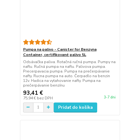
Pumpa na palivo - Canister for Benzyna
Container, certifikované palivo 5L
Odsávačka paliva. Rotačná ručná pumpa. Pumpy na
naftu. Ručná pumpa na naftu. Palivova pumpa.
Precerpavacia pumpa. Pumpa na prečerpávanie
nafty. Rucna pumpa na auto. Čerpadlo na benzin
12v. Hadica na vytahovanie nafty. Pumpa na
prečerpávanie benzínu
93,41 €
3-7 dni
75,94 €
bez DPH
Pridať do košíka