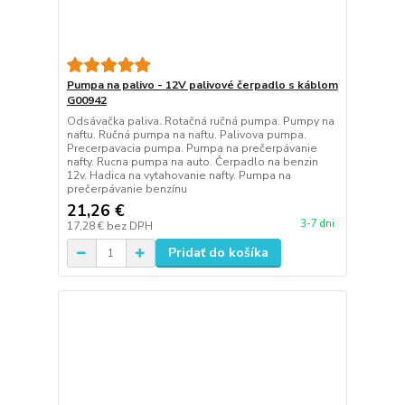
Pumpa na palivo - 12V palivové čerpadlo s káblom
G00942
Odsávačka paliva. Rotačná ručná pumpa. Pumpy na
naftu. Ručná pumpa na naftu. Palivova pumpa.
Precerpavacia pumpa. Pumpa na prečerpávanie
nafty. Rucna pumpa na auto. Čerpadlo na benzin
12v. Hadica na vytahovanie nafty. Pumpa na
prečerpávanie benzínu
21,26 €
3-7 dni
17,28 €
bez DPH
Pridať do košíka