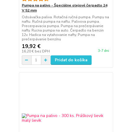
Pumpa na palivo - Špeciálne olejové čerpadlo 24
V 52 mm
Odsávačka paliva. Rotačná ručná pumpa. Pumpy na
naftu. Ručná pumpa na naftu. Palivova pumpa.
Precerpavacia pumpa. Pumpa na prečerpávanie
nafty. Rucna pumpa na auto. Čerpadlo na benzin
12v. Hadica na vytahovanie nafty. Pumpa na
prečerpávanie benzínu
19,92 €
3-7 dni
16,20 €
bez DPH
Pridať do košíka