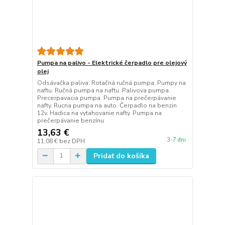
Pumpa na palivo - Elektrické čerpadlo pre olejový
olej
Odsávačka paliva. Rotačná ručná pumpa. Pumpy na
naftu. Ručná pumpa na naftu. Palivova pumpa.
Precerpavacia pumpa. Pumpa na prečerpávanie
nafty. Rucna pumpa na auto. Čerpadlo na benzin
12v. Hadica na vytahovanie nafty. Pumpa na
prečerpávanie benzínu
13,63 €
3-7 dni
11,08 €
bez DPH
Pridať do košíka