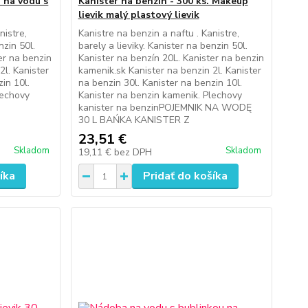
 na vodu s
Kanister na benzín - 300 ks. Makeup
lievik malý plastový lievik
nistre,
Kanistre na benzin a naftu . Kanistre,
nzin 50l.
barely a lieviky. Kanister na benzin 50l.
er na benzin
Kanister na benzín 20L. Kanister na benzin
2l. Kanister
kamenik.sk Kanister na benzin 2l. Kanister
in 10l.
na benzin 30l. Kanister na benzin 10l.
lechovy
Kanister na benzin kamenik. Plechovy
kanister na benzinPOJEMNIK NA WODĘ
30 L BAŃKA KANISTER Z
23,51 €
Skladom
Skladom
19,11 €
bez DPH
íka
Pridať do košíka