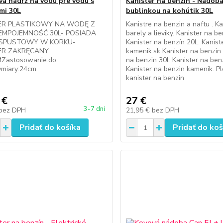
vá nádrž na vodu pre vodu s
Kanister na benzín - Nádoba
mi 30L
bublinkou na kohútik 30L
ER PLASTIKOWY NA WODĘ Z
Kanistre na benzin a naftu . Ka
IEMPOJEMNOŚĆ 30L- POSIADA
barely a lieviky. Kanister na be
 SPUSTOWY W KORKU-
Kanister na benzín 20L. Kanist
ER ZAKRĘCANY
kamenik.sk Kanister na benzin 
Zastosowanie:do
na benzin 30l. Kanister na benz
miary:24cm
Kanister na benzin kamenik. P
kanister na benzin
 €
27 €
3-7 dni
bez DPH
21,95 €
bez DPH
Pridať do košíka
Pridať do koš