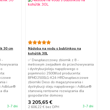
ik 30 cm
Nádoba na vodu s bublinkou na
kohútik 30L
 -
✅ Dwupłaszczowy zbiornik z 8 -
chowywania
metrowym zwijadłem do przechowywania
 o
i dystrybucjioleju napędowego o
ta:
pojemności 2500lKod producenta:
zczowe
BFMD2500LG-K24-HRDwupłaszczowe
nia i
zbiorniki Deso do magazynowania i
 i Adblue®
dystrybucji oleju napędowego i Adblue®
a dla
stanowią rentowne rozwiązania dla
gospodarstw domowy
3 205,65 €
3-7 dni
3-7 dni
2 606,22 €
bez DPH