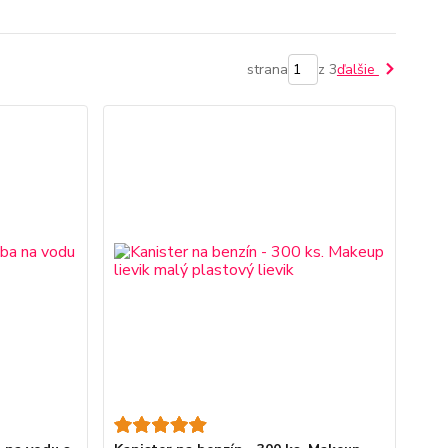
strana
z 3
ďalšie