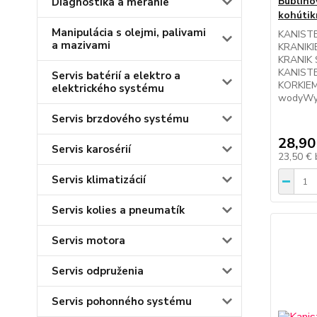
Bublino
Diagnostika a meranie
kohútik
Manipulácia s olejmi, palivami
KANIST
a mazivami
KRANIK
KRANIK
KANIST
Servis batérií a elektro a
KORKIEM
elektrického systému
wodyWy
Servis brzdového systému
28,90
Servis karosérií
23,50 €
Servis klimatizácií
Servis kolies a pneumatík
Servis motora
Servis odpruženia
Servis pohonného systému