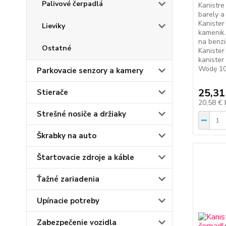
Palivové čerpadlá
Kanistre
barely a 
Kanister
Lieviky
kamenik.
na benzi
Ostatné
Kanister
kanister
Wodę 10
Parkovacie senzory a kamery
25,31
Stierače
20,58 €
Strešné nosiče a držiaky
Škrabky na auto
Štartovacie zdroje a káble
Ťažné zariadenia
Upínacie potreby
Zabezpečenie vozidla