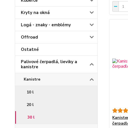
Koberce
Kryty na okná
Logá - znaky - emblémy
Offroad
Ostatné
Palivové čerpadlá, lieviky a
kanistre
Kanistre
10 l
20 l
30 l
Kanister
čerpadl