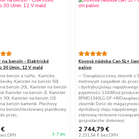
 na benzín - Elektrické
Kovová nádoba Can 5L+ liev
o 30 l/min. 12 V malé
palivo
 na benzin a naftu . Kanistre,
✅ Dwupłaszczowy zbiornik z 8
lieviky. Kanister na benzin 50l.
metrowym zwijadłem do prze
 na benzín 20L. Kanister na benzin
i dystrybucjioleju napędowego
sk Kanister na benzin 2l. Kanister
pojemności 1340lKod producen
n 30l. Kanister na benzin 10l.
BFMD1340LG-DF-HRDwupłas
 na benzin kamenik. Plechovy
zbiorniki Deso do magazynowa
 na benzinAtestowany plastikowy
dystrybucji oleju napędowego
do przec...
stanowią rentowne rozwiązani
gospodarstw domowyc
 €
2 744,79 €
3-7 dni
bez DPH
2 231,54 €
bez DPH