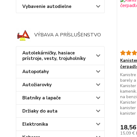
Vybavenie autodielne
VÝBAVA A PRÍSLUŠENSTVO
Autolekárničky, hasiace
prístroje, vesty, trojuholníky
Kanister
čerpadl
Autopoťahy
Kanistre
barely a 
Autožiarovky
Kanister
kamenik.
na benzi
Blatníky a lapače
Kanister
kanister
Držiaky do auta
kanister 
Elektronika
18,56
15,09 €