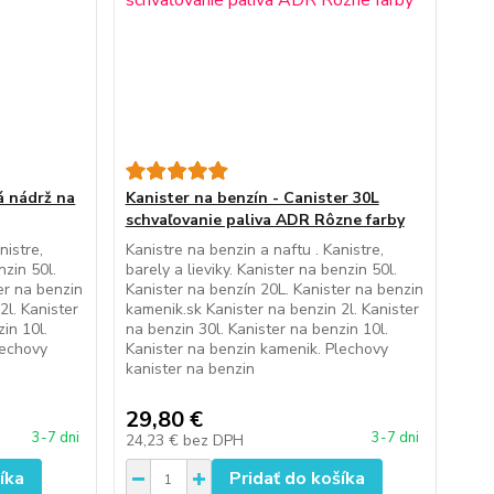
á nádrž na
Kanister na benzín - Canister 30L
schvaľovanie paliva ADR Rôzne farby
nistre,
Kanistre na benzin a naftu . Kanistre,
nzin 50l.
barely a lieviky. Kanister na benzin 50l.
er na benzin
Kanister na benzín 20L. Kanister na benzin
2l. Kanister
kamenik.sk Kanister na benzin 2l. Kanister
in 10l.
na benzin 30l. Kanister na benzin 10l.
lechovy
Kanister na benzin kamenik. Plechovy
kanister na benzin
29,80 €
3-7 dni
3-7 dni
24,23 €
bez DPH
íka
Pridať do košíka