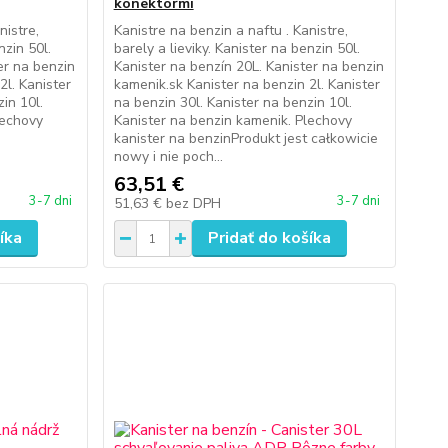
konektormi
nistre,
Kanistre na benzin a naftu . Kanistre,
nzin 50l.
barely a lieviky. Kanister na benzin 50l.
er na benzin
Kanister na benzín 20L. Kanister na benzin
2l. Kanister
kamenik.sk Kanister na benzin 2l. Kanister
in 10l.
na benzin 30l. Kanister na benzin 10l.
lechovy
Kanister na benzin kamenik. Plechovy
kanister na benzinProdukt jest całkowicie
nowy i nie poch...
63,51 €
3-7 dni
3-7 dni
51,63 €
bez DPH
íka
Pridať do košíka