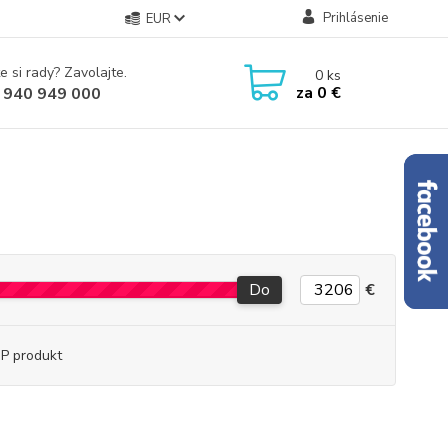
Prihlásenie
EUR
e si rady? Zavolajte.
0
ks
za
0 €
 940 949 000
Do
€
P produkt