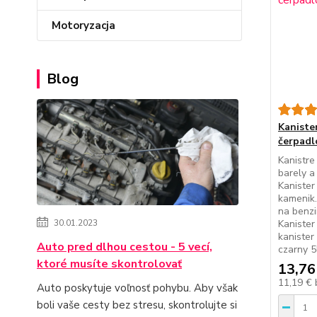
Motoryzacja
Blog
Kaniste
čerpadl
Kanistre
barely a 
Kanister
kamenik.
na benzi
30.01.2023
Kanister
kanister
Auto pred dlhou cestou - 5 vecí,
czarny 5
ktoré musíte skontrolovať
13,76
11,19 €
Auto poskytuje voľnosť pohybu. Aby však
boli vaše cesty bez stresu, skontrolujte si