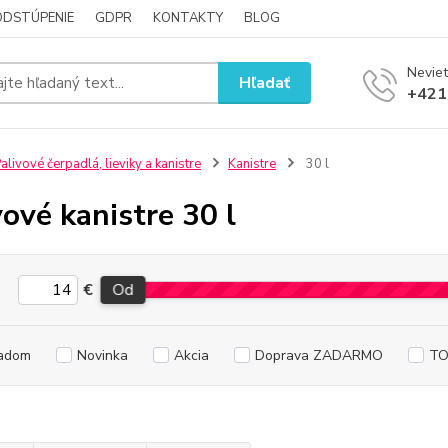
ODSTÚPENIE
GDPR
KONTAKTY
BLOG
Neviet
Hľadať
+421
alivové čerpadlá, lieviky a kanistre
Kanistre
30 l
vové kanistre 30 l
€
Od
adom
Novinka
Akcia
Doprava ZADARMO
TO