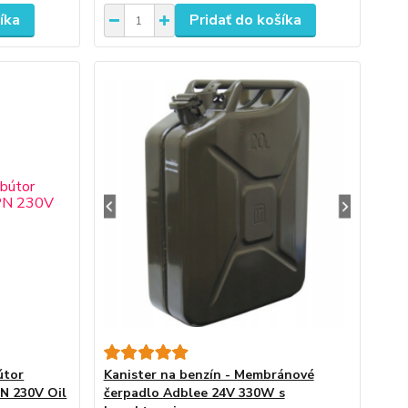
íka
Pridať do košíka
útor
Kanister na benzín - Membránové
PN 230V Oil
čerpadlo Adblee 24V 330W s