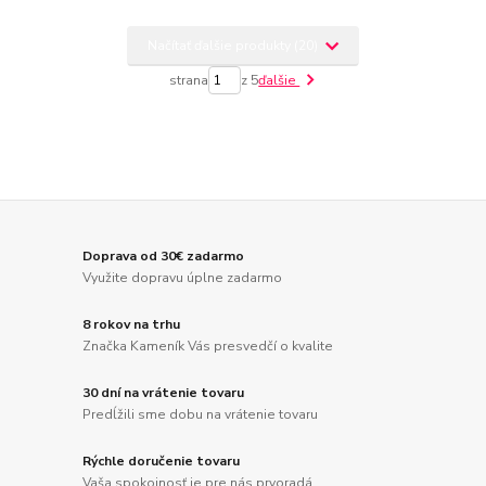
Načítať ďalšie produkty (20)
strana
z 5
ďalšie
Doprava od 30€ zadarmo
Využite dopravu úplne zadarmo
8 rokov na trhu
Značka Kameník Vás presvedčí o kvalite
30 dní na vrátenie tovaru
Predĺžili sme dobu na vrátenie tovaru
Rýchle doručenie tovaru
Vaša spokojnosť je pre nás prvoradá