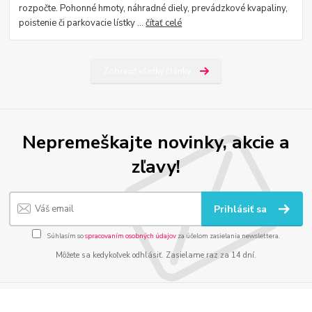
rozpočte. Pohonné hmoty, náhradné diely, prevádzkové kvapaliny,
poistenie či parkovacie lístky ...
čítať celé
Zobraziť všetky články
Nepremeškajte novinky, akcie a
zľavy!
Prihlásiť sa
Súhlasím so
spracovaním osobných údajov
za účelom zasielania newslettera.
Môžete sa kedykoľvek odhlásiť. Zasielame raz za 14 dní.