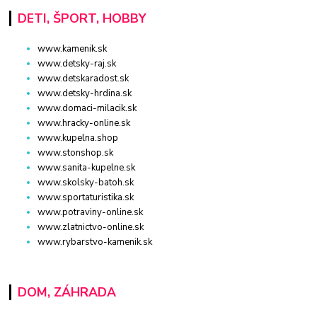
DETI, ŠPORT, HOBBY
www.kamenik.sk
www.detsky-raj.sk
www.detskaradost.sk
www.detsky-hrdina.sk
www.domaci-milacik.sk
www.hracky-online.sk
www.kupelna.shop
www.stonshop.sk
www.sanita-kupelne.sk
www.skolsky-batoh.sk
www.sportaturistika.sk
www.potraviny-online.sk
www.zlatnictvo-online.sk
www.rybarstvo-kamenik.sk
DOM, ZÁHRADA