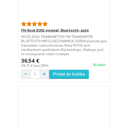
FM Rock B301 vysielač, Bluetooth, autá
ROCK B301 TRANSMITTER FM TRANSMITER
BLUETOOTH MP3 ŁADOWARKA USBWielofunkcyjny
transmiter samochodowy firmy ROCK jest
niezbędnym gadżetem dla każdego, dlatego jest
to rozwiązanie stale rozwijan
36,54 €
Skladom
29,71 €
bez DPH
Pridať do košíka