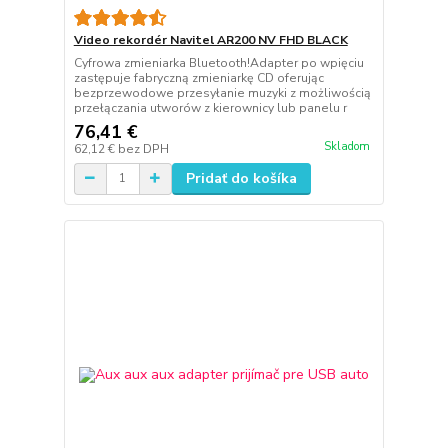
Video rekordér Navitel AR200 NV FHD BLACK
Cyfrowa zmieniarka Bluetooth!Adapter po wpięciu
zastępuje fabryczną zmieniarkę CD oferując
bezprzewodowe przesyłanie muzyki z możliwością
przełączania utworów z kierownicy lub panelu r
76,41 €
Skladom
62,12 €
bez DPH
Pridať do košíka