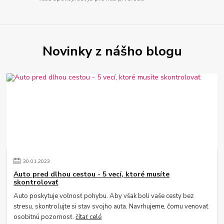
Novinky z nášho blogu
30
.
01
.
2023
Auto pred dlhou cestou - 5 vecí, ktoré musíte
skontrolovať
Auto poskytuje voľnosť pohybu. Aby však boli vaše cesty bez
stresu, skontrolujte si stav svojho auta. Navrhujeme, čomu venovať
osobitnú pozornosť.
čítať celé