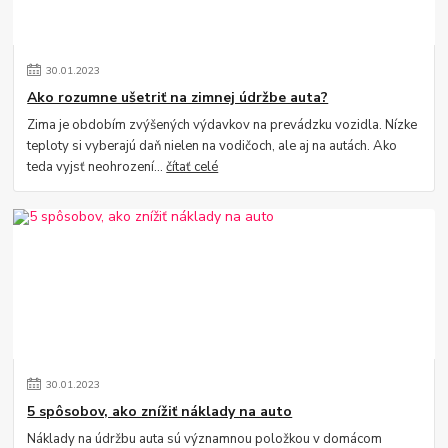
30
.
01
.
2023
Ako rozumne ušetriť na zimnej údržbe auta?
Zima je obdobím zvýšených výdavkov na prevádzku vozidla. Nízke
teploty si vyberajú daň nielen na vodičoch, ale aj na autách. Ako
teda vyjsť neohrození...
čítať celé
30
.
01
.
2023
5 spôsobov, ako znížiť náklady na auto
Náklady na údržbu auta sú významnou položkou v domácom