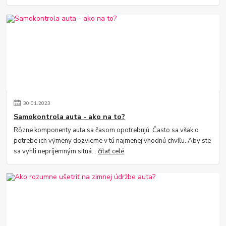
30
.
01
.
2023
Samokontrola auta - ako na to?
Rôzne komponenty auta sa časom opotrebujú. Často sa však o
potrebe ich výmeny dozvieme v tú najmenej vhodnú chvíľu. Aby ste
sa vyhli nepríjemným situá...
čítať celé