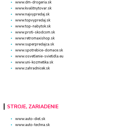
www.dm-drogeria.sk
www.kvalitnytovar.sk
www.najvypredaj.sk
www.topvypredaj.sk
www.top-nabytok.sk
www.proti-skodcom.sk
www.retromaxishop.sk
www.superpredajca.sk
www.spotrebice-domace.sk
www.osvetlenie-svietidla.eu
www.uni-kozmetika.sk
www.zahradnicek.sk
STROJE, ZARIADENIE
www.auto-diel.sk
www.auto-techna.sk