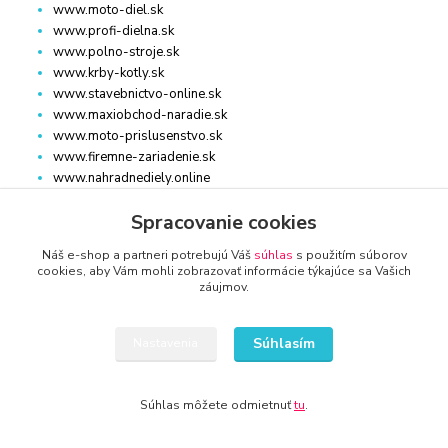
www.moto-diel.sk
www.profi-dielna.sk
www.polno-stroje.sk
www.krby-kotly.sk
www.stavebnictvo-online.sk
www.maxiobchod-naradie.sk
www.moto-prislusenstvo.sk
www.firemne-zariadenie.sk
www.nahradnediely.online
www.uni-zdrav.sk
Spracovanie cookies
www.zlatnictvo-online.sk
www.zariadenie-firmy.sk
Náš e-shop a partneri potrebujú Váš
súhlas
s použitím súborov
cookies, aby Vám mohli zobrazovať informácie týkajúce sa Vašich
záujmov.
Kontakty
Súhlasím
Nastavenia
AUTO-TECHNA
Súhlas môžete odmietnuť
tu
.
+421 940 949 000