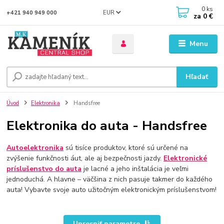
0
ks
EUR
+421 940 949 000
za
0 €
Menu
Hľadať
Úvod
Elektronika
Handsfree
Elektronika do auta - Handsfree
Autoelektronika
sú tisíce produktov, ktoré sú určené na
zvýšenie funkčnosti áut, ale aj bezpečnosti jazdy.
Elektronické
príslušenstvo do auta
je lacné a jeho inštalácia je veľmi
jednoduchá. A hlavne – väčšina z nich pasuje takmer do každého
auta! Vybavte svoje auto užitočným elektronickým príslušenstvom!
Upresniť parametre