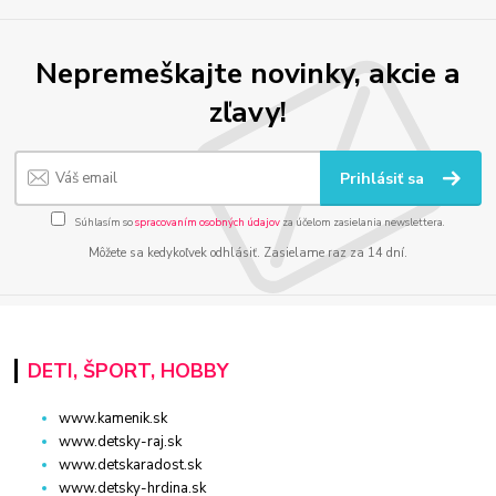
Nepremeškajte novinky, akcie a
zľavy!
Prihlásiť sa
Súhlasím so
spracovaním osobných údajov
za účelom zasielania newslettera.
Môžete sa kedykoľvek odhlásiť. Zasielame raz za 14 dní.
DETI, ŠPORT, HOBBY
www.kamenik.sk
www.detsky-raj.sk
www.detskaradost.sk
www.detsky-hrdina.sk