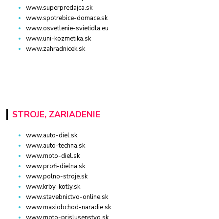
www.superpredajca.sk
www.spotrebice-domace.sk
www.osvetlenie-svietidla.eu
www.uni-kozmetika.sk
www.zahradnicek.sk
STROJE, ZARIADENIE
www.auto-diel.sk
www.auto-techna.sk
www.moto-diel.sk
www.profi-dielna.sk
www.polno-stroje.sk
www.krby-kotly.sk
www.stavebnictvo-online.sk
www.maxiobchod-naradie.sk
www.moto-prislusenstvo.sk