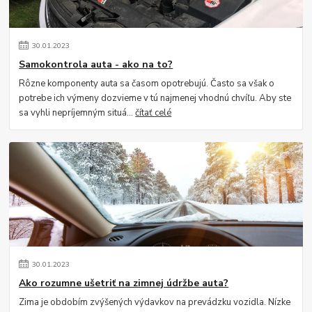
30
.
01
.
2023
Samokontrola auta - ako na to?
Rôzne komponenty auta sa časom opotrebujú. Často sa však o
potrebe ich výmeny dozvieme v tú najmenej vhodnú chvíľu. Aby ste
sa vyhli nepríjemným situá...
čítať celé
30
.
01
.
2023
Ako rozumne ušetriť na zimnej údržbe auta?
Zima je obdobím zvýšených výdavkov na prevádzku vozidla. Nízke