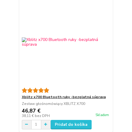
Xblitz x700 Bluetooth ruky -bezplatná súprava
Zestaw głośnomówiący XBLITZ X700
46,87 €
Skladom
38,11 €
bez DPH
Pridať do košíka