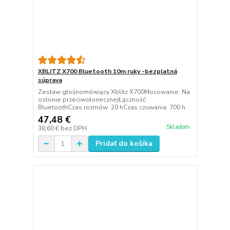
XBLITZ X700 Bluetooth 10m ruky -bezplatná
súprava
Zestaw głośnomówiący Xblitz X700Mocowanie: Na
osłonie przeciwsłonecznejŁączność:
BluetoothCzas rozmów: 20 hCzas czuwania: 700 h
47,48 €
Skladom
38,60 €
bez DPH
Pridať do košíka