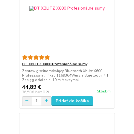
BT XBLITZ X600 Profesionálne sumy
Zestaw głośnomówiący Bluetooth Xblitz X600
Professional nr kat. 1169364Wersja Bluetooth: 4.1
Zasięg działania: 10 m Maksymal
44,89 €
Skladom
36,50 €
bez DPH
Pridať do košíka