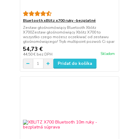
Bluetooth xBlitz x700 ruky -bezplatné
Zestaw głośnomówiący Bluetooth Xblitz
X700Zestaw głośnomówiący Xblitz X700 to
wszystko czego możesz oczekiwać od zestawu
głośnomówiącego! Tryb multipoint pozwoli Ci spar
54,73 €
Skladom
44,50 €
bez DPH
Pridať do košíka