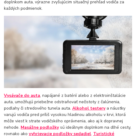
doplnkom auta, výrazne zvyšujúcim situačný prehľad vodiča za
každých podmienok.
Vysávače do auta
, napájané z batérií alebo z elektroinštalácie
auta, umožňujú priebežne odstraňovať nečistoty z čalúnenia,
podlahy či stredového tunela auta.
Alkohol testery
a náustky
varujú vodiča pred príliš vysokou hladinou alkoholu v krvi, ktorá
môže viesť k strate vodičského oprávnenia, ako aj k dopravnej
nehode.
Masážne podložky
sú ideálnym doplnkom na dlhé cesty,
rovnako ako
vyhrievacie podložky sedadiel
.
Turistické