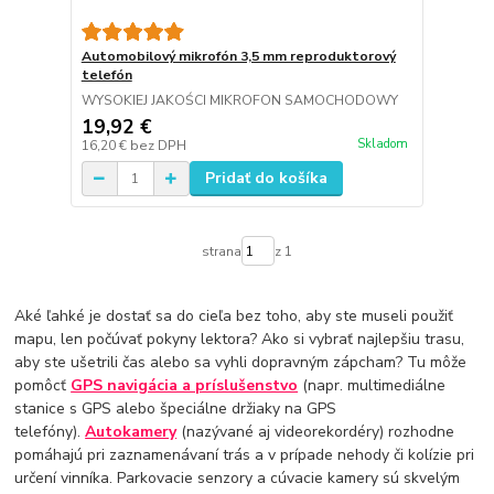
Automobilový mikrofón 3,5 mm reproduktorový
telefón
WYSOKIEJ JAKOŚCI MIKROFON SAMOCHODOWY
19,92 €
Skladom
16,20 €
bez DPH
Pridať do košíka
strana
z 1
Aké ľahké je dostať sa do cieľa bez toho, aby ste museli použiť
mapu, len počúvať pokyny lektora? Ako si vybrať najlepšiu trasu,
aby ste ušetrili čas alebo sa vyhli dopravným zápcham? Tu môže
pomôcť
GPS navigácia a príslušenstvo
(napr. multimediálne
stanice s GPS alebo špeciálne držiaky na GPS
telefóny).
Autokamery
(nazývané aj videorekordéry) rozhodne
pomáhajú pri zaznamenávaní trás a v prípade nehody či kolízie pri
určení vinníka. Parkovacie senzory a cúvacie kamery sú skvelým