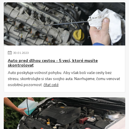
30
.
01
.
2023
Auto pred dlhou cestou - 5 vecí, ktoré musíte
skontrolovať
Auto poskytuje voľnosť pohybu. Aby však boli vaše cesty bez
stresu, skontrolujte si stav svojho auta. Navrhujeme, čomu venovať
osobitnú pozornosť.
čítať celé