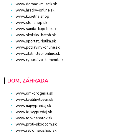
www.domaci-milacik.sk
www.hracky-online.sk
www.kupelna.shop
www.stonshop.sk
www.sanita-kupelne.sk
www.skolsky-batoh.sk
www.sportaturistika.sk
www.potraviny-online.sk
www.zlatnictvo-online.sk
www.rybarstvo-kamenik.sk
DOM, ZÁHRADA
www.dm-drogeria.sk
www.kvalitnytovar.sk
www.najvypredaj.sk
www.topvypredaj.sk
www.top-nabytok.sk
www.proti-skodcom.sk
www.retromaxishop.sk