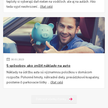
teploty si vyberajú daň nielen na vodičoch, ale aj na autách. Ako
teda vyjsť neohrození...
čítať celé
30
.
01
.
2023
5 spôsobov, ako znížiť náklady na auto
Náklady na údržbu auta sú významnou položkou v domácom
rozpočte. Pohonné hmoty, náhradné diely, prevádzkové kvapaliny,
poistenie či parkovacie lístky ...
čítať celé
Zobraziť všetky články