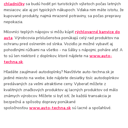
chladničky
sa budú hodiť pri turistických výletoch počas letných
mesiacov, ale aj pri typických nákupoch. Vďaka nim máte istotu, že
kupované produkty, najmä mrazené potraviny, sa počas prepravy
nepokazia.
Milovníci teplých nápojov si môžu kúpiť
rýchlovarné kanvice do
auta
. Výrobcovia príslušenstva ponúkajú celý rad produktov na
ochranu pred oslnením od slnka. Vozidlo je možné vybaviť aj
pohodlnými rúčkami na všetko - na šálky s nápojmi, poháre atď. A
to sú len niektoré z doplnkov, ktoré nájdete na
www.auto-
techna.sk
.
Hľadáte zaujímavé autodoplnky? Navštívte auto-techna.sk je
jediné miesto na webe, kde nájdete desiatky tisíc autodoplnkov
predávaných za veľmi atraktívne ceny. Vyberať môžete z
kvalitných značkových produktov aj lacných produktov od málo
známych výrobcov. Môžete si byť istí, že každá transakcia je
bezpečná a spôsoby dopravy ponúkané
spoločnosťou
www.auto-techna.sk
sú lacné a spoľahlivé.