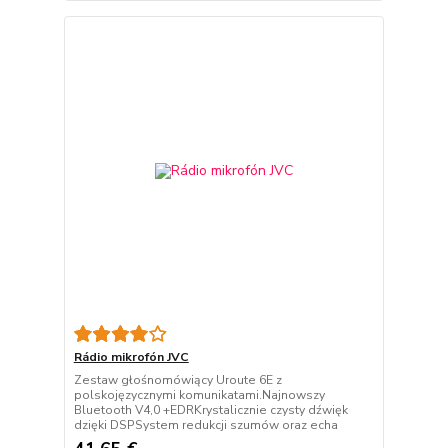
Rádio mikrofón JVC
Zestaw głośnomówiący Uroute 6E z
polskojęzycznymi komunikatami.Najnowszy
Bluetooth V4,0 +EDRKrystalicznie czysty dźwięk
dzięki DSPSystem redukcji szumów oraz echa