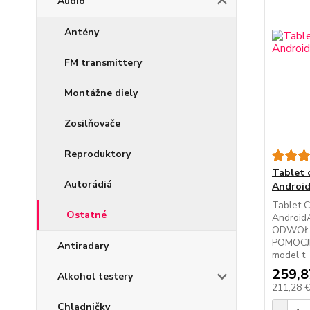
Audio
Antény
FM transmittery
Montážne diely
Zosilňovače
Reproduktory
Tablet c
Autorádiá
Androi
Tablet C
Ostatné
Androi
ODWOŁA
POMOCJ
Antiradary
model t
259,8
Alkohol testery
211,28 
Chladničky