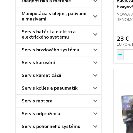
Rádiová
Diagnostika a meranie
Peugeot
Manipulácia s olejmi, palivami
NOWA 
a mazivami
RENOMO
Servis batérií a elektro a
elektrického systému
23 €
18,70 €
Servis brzdového systému
Servis karosérií
Servis klimatizácií
Servis kolies a pneumatík
Servis motora
Servis odpruženia
Servis pohonného systému