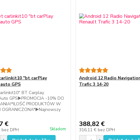
arlinkit10 "bt carPlay
Android 12 Radio Navigatio
dauto GPS
Trafic 3 14-20
arlinkit10" BT Carplay
dAuto GPS▶️PROMOCJA -10% DO
NIA!*ILOŚĆ PRODUKTÓW W
I OGRANICZONA*▶️Najnowszy
7 €
388,82 €
Skladom
€
bez DPH
316,11 €
bez DPH