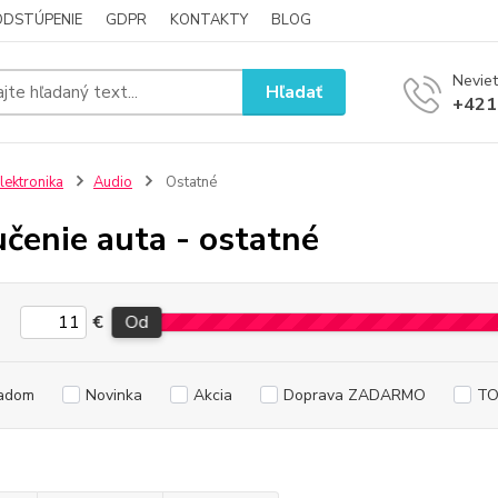
ODSTÚPENIE
GDPR
KONTAKTY
BLOG
Neviet
Hľadať
+421
lektronika
Audio
Ostatné
čenie auta - ostatné
€
Od
adom
Novinka
Akcia
Doprava ZADARMO
TO