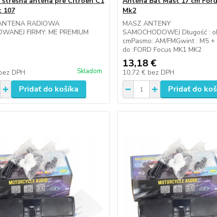
 strešná anténa pre Citroen C1
Anténa Bat Mast 17 cm For
 107
Mk2
ANTENA RADIOWA
MASZ ANTENY
WANEJ FIRMY: ME PREMIUM
SAMOCHODOWEJ Długość : ok
cmPasmo: AM/FMGwint : M5 +
do :FORD Focus MK1 MK2
13,18 €
Skladom
bez DPH
10,72 €
bez DPH
Pridať do košíka
Pridať do koš