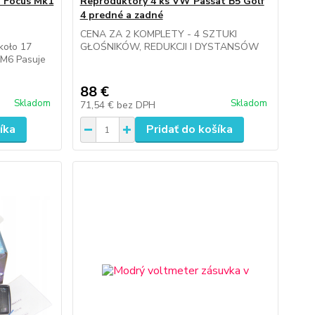
d Focus Mk1
Reproduktory 4 ks VW Passat B5 Golf
4 predné a zadné
CENA ZA 2 KOMPLETY - 4 SZTUKI
oło 17
GŁOŚNIKÓW, REDUKCJI I DYSTANSÓW
 M6 Pasuje
88 €
Skladom
Skladom
71,54 €
bez DPH
íka
Pridať do košíka