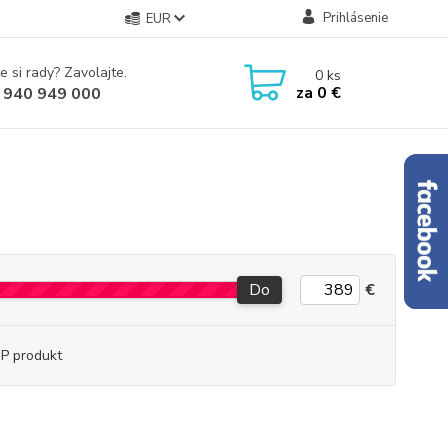
Prihlásenie
EUR
e si rady? Zavolajte.
0
ks
za
0 €
 940 949 000
Do
€
P produkt