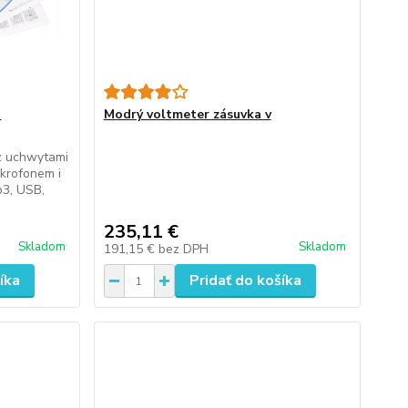
o
Modrý voltmeter zásuvka v
z uchwytami
ikrofonem i
p3, USB,
235,11 €
Skladom
Skladom
191,15 €
bez DPH
íka
Pridať do košíka