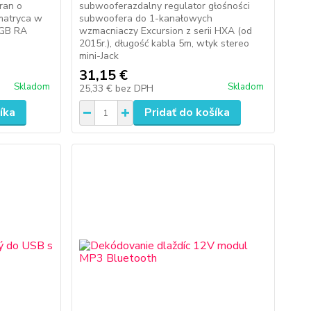
ran o
subwooferazdalny regulator głośności
 matryca w
subwoofera do 1-kanałowych
4GB RA
wzmacniaczy Excursion z serii HXA (od
2015r.), długość kabla 5m, wtyk stereo
mini-Jack
31,15 €
Skladom
Skladom
25,33 €
bez DPH
íka
Pridať do košíka