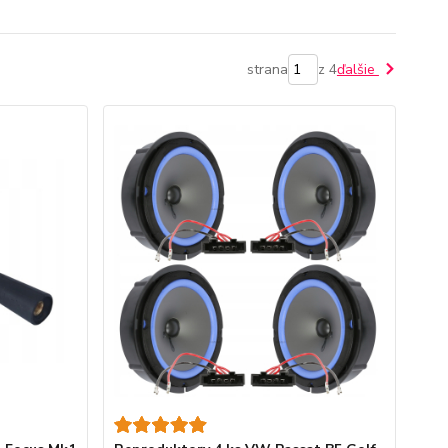
strana
z 4
ďalšie