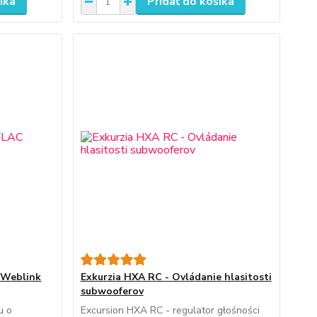
íka
Pridať do košíka
 Weblink
Exkurzia HXA RC - Ovládanie hlasitosti
subwooferov
u o
Excursion HXA RC - regulator głośności