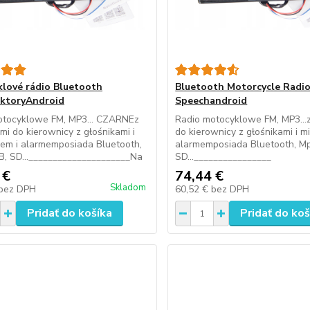
lové rádio Bluetooth
Bluetooth Motorcycle Radi
ktoryAndroid
Speechandroid
otocyklowe FM, MP3... CZARNEz
Radio motocyklowe FM, MP3...
i do kierownicy z głośnikami i
do kierownicy z głośnikami i m
em i alarmemposiada Bluetooth,
alarmemposiada Bluetooth, M
, SD..._____________________Na
SD...________________
 €
74,44 €
Skladom
bez DPH
60,52 €
bez DPH
Pridať do košíka
Pridať do koš