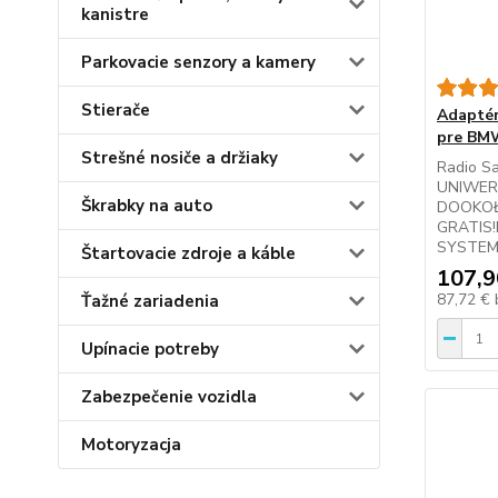
kanistre
Parkovacie senzory a kamery
Stierače
Adaptér
pre BM
Strešné nosiče a držiaky
Radio S
UNIWER
Škrabky na auto
DOOKOŁ
GRATIS
SYSTEM
Štartovacie zdroje a káble
107,9
87,72 €
Ťažné zariadenia
Upínacie potreby
Zabezpečenie vozidla
Motoryzacja