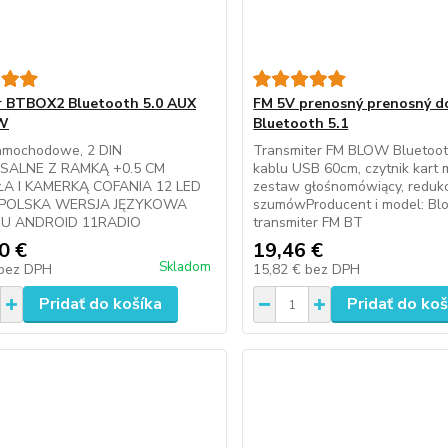
 BTBOX2 Bluetooth 5.0 AUX
FM 5V prenosný prenosný d
W
Bluetooth 5.1
amochodowe, 2 DIN
Transmiter FM BLOW Bluetoot
SALNE Z RAMKĄ +0.5 CM
kablu USB 60cm, czytnik kart 
A I KAMERKĄ COFANIA 12 LED
zestaw głośnomówiący, reduk
!POLSKA WERSJA JĘZYKOWA
szumówProducent i model: Bl
U ANDROID 11RADIO
transmiter FM BT
0 €
19,46 €
Skladom
bez DPH
15,82 €
bez DPH
Pridať do košíka
Pridať do koš