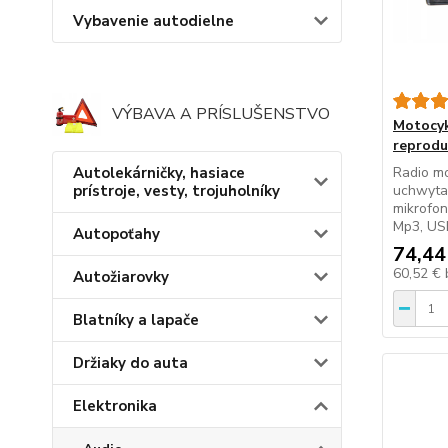
Vybavenie autodielne
VÝBAVA A PRÍSLUŠENSTVO
Motocyk
reprodu
Autolekárničky, hasiace
Radio m
prístroje, vesty, trojuholníky
uchwytam
mikrofon
Mp3, USB
Autopoťahy
74,44
60,52 €
Autožiarovky
Blatníky a lapače
Držiaky do auta
Elektronika