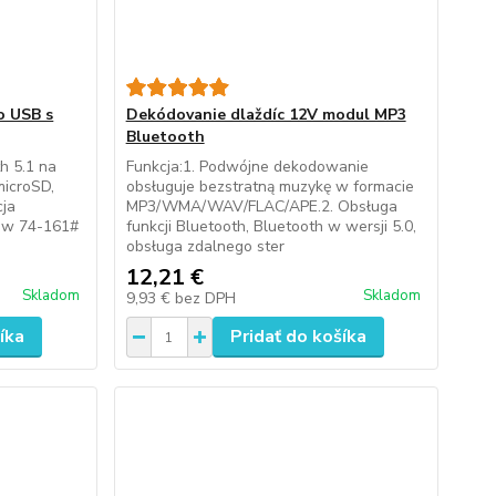
o USB s
Dekódovanie dlaždíc 12V modul MP3
Bluetooth
h 5.1 na
Funkcja:1. Podwójne dekodowanie
microSD,
obsługuje bezstratną muzykę w formacie
cja
MP3/WMA/WAV/FLAC/APE.2. Obsługa
ow 74-161#
funkcji Bluetooth, Bluetooth w wersji 5.0,
obsługa zdalnego ster
12,21 €
Skladom
Skladom
9,93 €
bez DPH
íka
Pridať do košíka