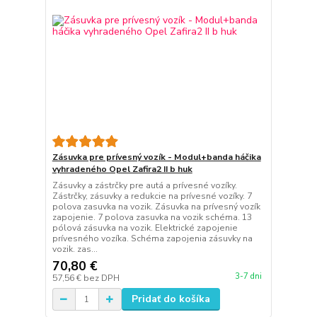
Zásuvka pre prívesný vozík - Modul+banda háčika
vyhradeného Opel Zafira2 II b huk
Zásuvky a zástrčky pre autá a prívesné vozíky.
Zástrčky, zásuvky a redukcie na prívesné vozíky. 7
polova zasuvka na vozik. Zásuvka na prívesný vozík
zapojenie. 7 polova zasuvka na vozik schéma. 13
pólová zásuvka na vozik. Elektrické zapojenie
prívesného vozíka. Schéma zapojenia zásuvky na
vozik. zas...
70,80 €
3-7 dni
57,56 €
bez DPH
Pridať do košíka