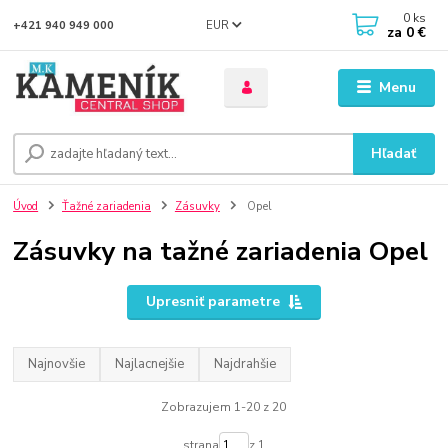
0
ks
EUR
+421 940 949 000
za
0 €
Menu
Hľadať
Úvod
Ťažné zariadenia
Zásuvky
Opel
Zásuvky na tažné zariadenia Opel
Upresniť parametre
Najnovšie
Najlacnejšie
Najdrahšie
Zobrazujem 1-20 z 20
strana
z 1