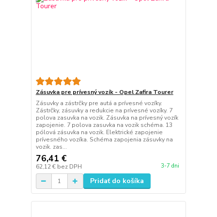
Zásuvka pre prívesný vozík - Opel Zafira Tourer
Zásuvky a zástrčky pre autá a prívesné vozíky.
Zástrčky, zásuvky a redukcie na prívesné vozíky. 7
polova zasuvka na vozik. Zásuvka na prívesný vozík
zapojenie. 7 polova zasuvka na vozik schéma. 13
pólová zásuvka na vozik. Elektrické zapojenie
prívesného vozíka. Schéma zapojenia zásuvky na
vozik. zas...
76,41 €
3-7 dni
62,12 €
bez DPH
Pridať do košíka