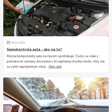
30
.
01
.
2023
Samokontrola auta - ako na to?
Rôzne komponenty auta sa časom opotrebujú. Často sa však o
potrebe ich výmeny dozvieme v tú najmenej vhodnú chvíľu. Aby ste
sa vyhli nepríjemným situá...
čítať celé