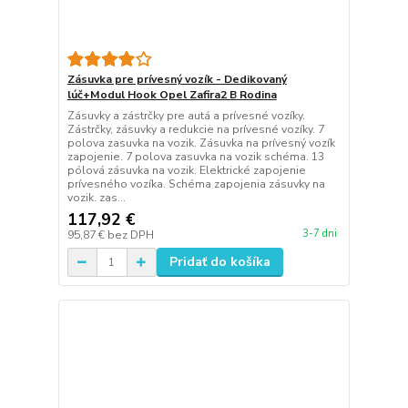
Zásuvka pre prívesný vozík - Dedikovaný
lúč+Modul Hook Opel Zafira2 B Rodina
Zásuvky a zástrčky pre autá a prívesné vozíky.
Zástrčky, zásuvky a redukcie na prívesné vozíky. 7
polova zasuvka na vozik. Zásuvka na prívesný vozík
zapojenie. 7 polova zasuvka na vozik schéma. 13
pólová zásuvka na vozik. Elektrické zapojenie
prívesného vozíka. Schéma zapojenia zásuvky na
vozik. zas...
117,92 €
3-7 dni
95,87 €
bez DPH
Pridať do košíka