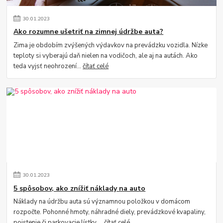
30
.
01
.
2023
Ako rozumne ušetriť na zimnej údržbe auta?
Zima je obdobím zvýšených výdavkov na prevádzku vozidla. Nízke
teploty si vyberajú daň nielen na vodičoch, ale aj na autách. Ako
teda vyjsť neohrození...
čítať celé
30
.
01
.
2023
5 spôsobov, ako znížiť náklady na auto
Náklady na údržbu auta sú významnou položkou v domácom
rozpočte. Pohonné hmoty, náhradné diely, prevádzkové kvapaliny,
poistenie či parkovacie lístky ...
čítať celé