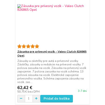
Zásuvka pre prívesný vozík - Valeo Clutch 826865
Opel
Zásuvky a zástrčky pre autá a prívesné vozíky.
Zástrčky, zásuvky a redukcie na prívesné vozíky. 7
polova zasuvka na vozik. Zásuvka na prívesný vozík
zapojenie. 7 polova zasuvka na vozik schéma. 13
pólová zásuvka na vozik. Elektrické zapojenie
prívesného vozíka. Schéma zapojenia zásuvky na
vozik. zas...
62,42 €
3-7 dni
50,75 €
bez DPH
Pridať do košíka