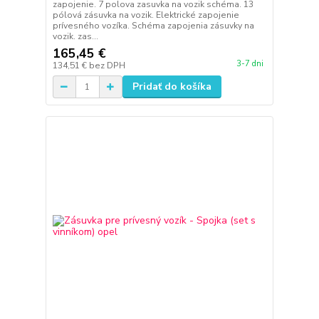
zapojenie. 7 polova zasuvka na vozik schéma. 13
pólová zásuvka na vozik. Elektrické zapojenie
prívesného vozíka. Schéma zapojenia zásuvky na
vozik. zas...
165,45 €
3-7 dni
134,51 €
bez DPH
Pridať do košíka