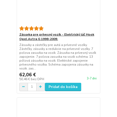
Zásuvka pre prívesný vozík - Elektrický lúč Hook
Opel Astra G 1998-2009.
Zásuvky a zástrčky pre autá a prívesné vozíky.
Zástrčky, zásuvky a redukcie na prívesné vozíky. 7
polova zasuvka na vozik. Zásuvka na prívesný vozík
zapojenie. 7 polova zasuvka na vozik schéma. 13
pólová zásuvka na vozik. Elektrické zapojenie
prívesného vozíka. Schéma zapojenia zásuvky na
vozik. zas...
62,06 €
3-7 dni
50,46 €
bez DPH
Pridať do košíka