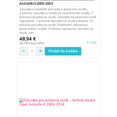
Astra3iii H 2003-2014
Zásuvky a zástrčky pre autá a prívesné vozíky.
Zástrčky, zásuvky a redukcie na prívesné vozíky. 7
polova zasuvka na vozik. Zásuvka na prívesný vozík
zapojenie. 7 polova zasuvka na vozik schéma. 13
pólová zásuvka na vozik. Elektrické zapojenie
prívesného vozíka. Schéma zapojenia zásuvky na
vozik. zas...
48,94 €
3-7 dni
39,79 €
bez DPH
Pridať do košíka