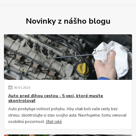
Novinky z nášho blogu
30
.
01
.
2023
Auto pred dlhou cestou - 5 vecí, ktoré musíte
skontrolovať
Auto poskytuje voľnosť pohybu. Aby však boli vaše cesty bez
stresu, skontrolujte si stav svojho auta. Navrhujeme, čomu venovať
osobitnú pozornosť.
čítať celé