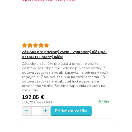
Zásuvka pre prívesný vozík - Vyhradený lúč Opel
Astra3 H III vlečný háčik
Zásuvky a zástrčky pre autá a prívesné vozíky.
Zástrčky, zásuvky a redukcie na prívesné vozíky. 7
polova zasuvka na vozik. Zásuvka na prívesný vozík
zapojenie. 7 polova zasuvka na vozik schéma. 13
pólová zásuvka na vozik. Elektrické zapojenie
prívesného vozíka. Schéma zapojenia zásuvky na
vozik. zas...
192,85 €
3-7 dni
156,79 €
bez DPH
Pridať do košíka