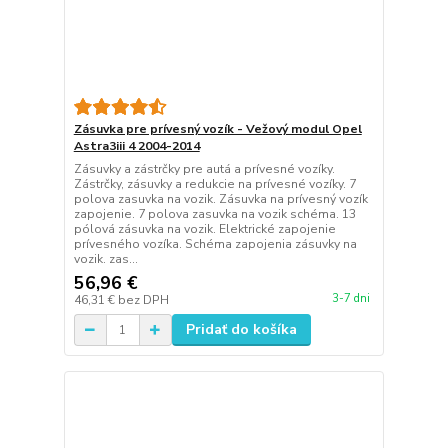
Zásuvka pre prívesný vozík - Vežový modul Opel
Astra3iii 4 2004-2014
Zásuvky a zástrčky pre autá a prívesné vozíky.
Zástrčky, zásuvky a redukcie na prívesné vozíky. 7
polova zasuvka na vozik. Zásuvka na prívesný vozík
zapojenie. 7 polova zasuvka na vozik schéma. 13
pólová zásuvka na vozik. Elektrické zapojenie
prívesného vozíka. Schéma zapojenia zásuvky na
vozik. zas...
56,96 €
3-7 dni
46,31 €
bez DPH
Pridať do košíka