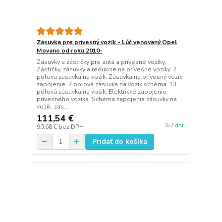
Zásuvka pre prívesný vozík - Lúč venovaný Opel
Movano od roku 2010-
Zásuvky a zástrčky pre autá a prívesné vozíky.
Zástrčky, zásuvky a redukcie na prívesné vozíky. 7
polova zasuvka na vozik. Zásuvka na prívesný vozík
zapojenie. 7 polova zasuvka na vozik schéma. 13
pólová zásuvka na vozik. Elektrické zapojenie
prívesného vozíka. Schéma zapojenia zásuvky na
vozik. zas...
111,54 €
3-7 dni
90,68 €
bez DPH
Pridať do košíka