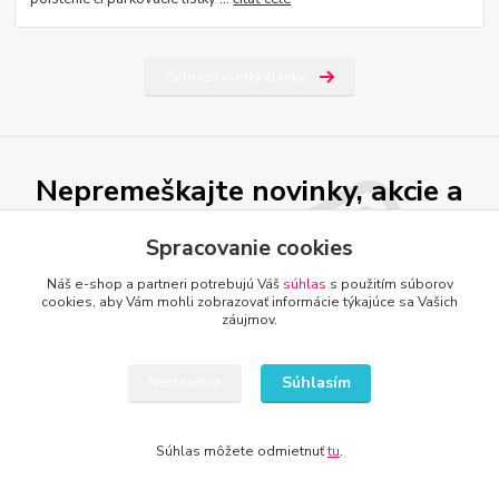
Zobraziť všetky články
Nepremeškajte novinky, akcie a
zľavy!
Spracovanie cookies
Náš e-shop a partneri potrebujú Váš
súhlas
s použitím súborov
Prihlásiť sa
cookies, aby Vám mohli zobrazovať informácie týkajúce sa Vašich
záujmov.
Súhlasím so
spracovaním osobných údajov
za účelom zasielania newslettera.
Môžete sa kedykoľvek odhlásiť. Zasielame raz za 14 dní.
Súhlasím
Nastavenia
Súhlas môžete odmietnuť
tu
.
DETI, ŠPORT, HOBBY