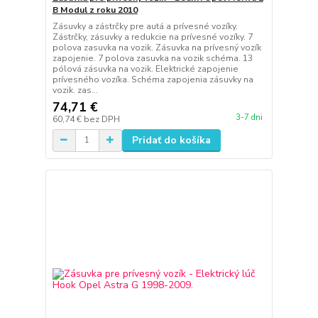
B Modul z roku 2010
Zásuvky a zástrčky pre autá a prívesné vozíky.
Zástrčky, zásuvky a redukcie na prívesné vozíky. 7
polova zasuvka na vozik. Zásuvka na prívesný vozík
zapojenie. 7 polova zasuvka na vozik schéma. 13
pólová zásuvka na vozik. Elektrické zapojenie
prívesného vozíka. Schéma zapojenia zásuvky na
vozik. zas...
74,71 €
3-7 dni
60,74 €
bez DPH
Pridať do košíka