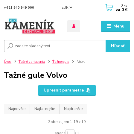
0
ks
EUR
+421 940 949 000
za
0 €
Menu
Hľadať
Úvod
Ťažné zariadenia
Ťažné gule
Volvo
Tažné gule Volvo
Upresniť parametre
Najnovšie
Najlacnejšie
Najdrahšie
Zobrazujem 1-19 z 19
strana
z 1