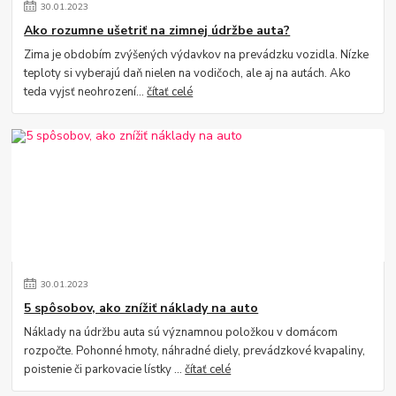
30
.
01
.
2023
Ako rozumne ušetriť na zimnej údržbe auta?
Zima je obdobím zvýšených výdavkov na prevádzku vozidla. Nízke
teploty si vyberajú daň nielen na vodičoch, ale aj na autách. Ako
teda vyjsť neohrození...
čítať celé
30
.
01
.
2023
5 spôsobov, ako znížiť náklady na auto
Náklady na údržbu auta sú významnou položkou v domácom
rozpočte. Pohonné hmoty, náhradné diely, prevádzkové kvapaliny,
poistenie či parkovacie lístky ...
čítať celé