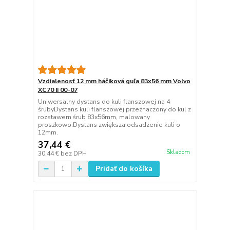
Vzdialenosť 12 mm háčiková guľa 83x56 mm Volvo
XC70 II 00-07
Uniwersalny dystans do kuli flanszowej na 4
śrubyDystans kuli flanszowej przeznaczony do kul z
rozstawem śrub 83x56mm, malowany
proszkowo.Dystans zwiększa odsadzenie kuli o
12mm.
37,44 €
Skladom
30,44 €
bez DPH
Pridať do košíka