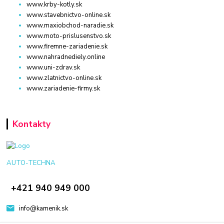
www.krby-kotly.sk
www.stavebnictvo-online.sk
www.maxiobchod-naradie.sk
www.moto-prislusenstvo.sk
www.firemne-zariadenie.sk
www.nahradnediely.online
www.uni-zdrav.sk
www.zlatnictvo-online.sk
www.zariadenie-firmy.sk
Kontakty
AUTO-TECHNA
+421 940 949 000
info@kamenik.sk