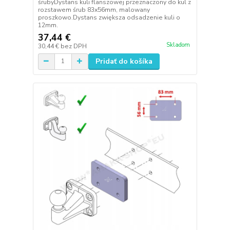
śrubyDystans kuli flanszowej przeznaczony do kul z
rozstawem śrub 83x56mm, malowany
proszkowo.Dystans zwiększa odsadzenie kuli o
12mm.
37,44 €
Skladom
30,44 €
bez DPH
Pridať do košíka