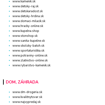
www.kamenik.sk
www.detsky-raj.sk
www.detskaradost.sk
www.detsky-hrdina.sk
www.domaci-milacik.sk
www.hracky-online.sk
www.kupelna.shop
www.stonshop.sk
www.sanita-kupelne.sk
www.skolsky-batoh.sk
www.sportaturistika.sk
www.potraviny-online.sk
www.zlatnictvo-online.sk
www.rybarstvo-kamenik.sk
DOM, ZÁHRADA
www.dm-drogeria.sk
www.kvalitnytovar.sk
www.najvypredaj.sk