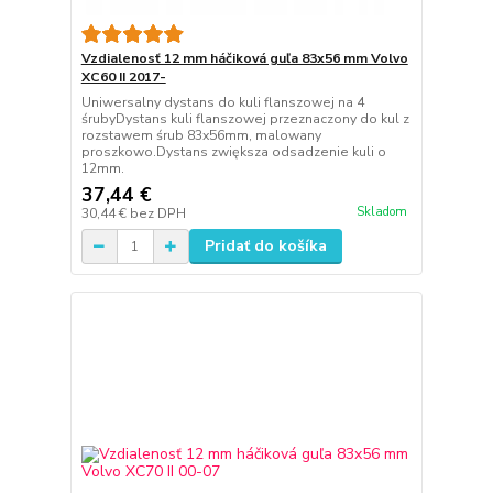
Vzdialenosť 12 mm háčiková guľa 83x56 mm Volvo
XC60 II 2017-
Uniwersalny dystans do kuli flanszowej na 4
śrubyDystans kuli flanszowej przeznaczony do kul z
rozstawem śrub 83x56mm, malowany
proszkowo.Dystans zwiększa odsadzenie kuli o
12mm.
37,44 €
Skladom
30,44 €
bez DPH
Pridať do košíka