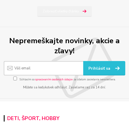
Zobraziť všetky články
Nepremeškajte novinky, akcie a
zľavy!
Prihlásiť sa
Súhlasím so
spracovaním osobných údajov
za účelom zasielania newslettera.
Môžete sa kedykoľvek odhlásiť. Zasielame raz za 14 dní.
DETI, ŠPORT, HOBBY