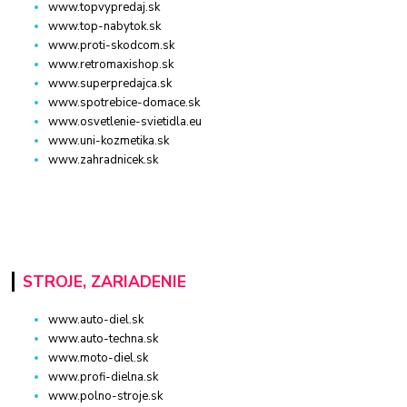
www.topvypredaj.sk
www.top-nabytok.sk
www.proti-skodcom.sk
www.retromaxishop.sk
www.superpredajca.sk
www.spotrebice-domace.sk
www.osvetlenie-svietidla.eu
www.uni-kozmetika.sk
www.zahradnicek.sk
STROJE, ZARIADENIE
www.auto-diel.sk
www.auto-techna.sk
www.moto-diel.sk
www.profi-dielna.sk
www.polno-stroje.sk