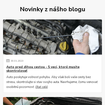
Novinky z nášho blogu
30
.
01
.
2023
Auto pred dlhou cestou - 5 vecí, ktoré musíte
skontrolovať
Auto poskytuje voľnosť pohybu. Aby však boli vaše cesty bez
stresu, skontrolujte si stav svojho auta. Navrhujeme, čomu venovať
osobitnú pozornosť.
čítať celé