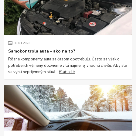
30
.
01
.
2023
Samokontrola auta - ako na to?
Rôzne komponenty auta sa časom opotrebujú. Často sa však o
potrebe ich výmeny dozvieme v tú najmenej vhodnú chvíľu. Aby ste
sa vyhli nepríjemným situá...
čítať celé