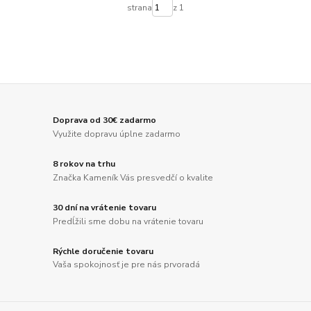
strana
z 1
Doprava od 30€ zadarmo
Využite dopravu úplne zadarmo
8 rokov na trhu
Značka Kameník Vás presvedčí o kvalite
30 dní na vrátenie tovaru
Predĺžili sme dobu na vrátenie tovaru
Rýchle doručenie tovaru
Vaša spokojnosť je pre nás prvoradá