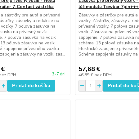
pre prívesný vozík - Hella
Zásuvka pre prívesný vozík -
railer 7-Contact zástrčka
lúč modulu Towbar 7pin+++
a zástrčky pre autá a prívesné
Zásuvky a zástrčky pre autá a
Zástrčky, zásuvky a redukcie na
vozíky. Zástrčky, zásuvky a re
 vozíky. 7 polova zasuvka na
prívesné vozíky. 7 polova zas
ásuvka na prívesný vozík
vozik. Zásuvka na prívesný voz
e. 7 polova zasuvka na vozik
zapojenie. 7 polova zasuvka n
13 pólová zásuvka na vozik.
schéma. 13 pólová zásuvka na 
ké zapojenie prívesného vozíka.
Elektrické zapojenie prívesnéh
apojenia zásuvky na vozik. zas...
Schéma zapojenia zásuvky na vo
 €
57,68 €
3-7 dni
bez DPH
46,89 €
bez DPH
Pridať do košíka
Pridať do koš