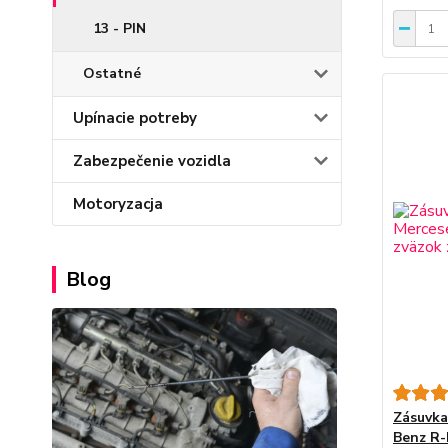
13 - PIN
Ostatné
Upínacie potreby
Zabezpečenie vozidla
Motoryzacja
Blog
Zásuvka
Benz R-