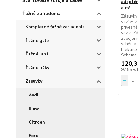
Štartovacie zdroje a káble
adaptér
autá
Ťažné zariadenia
Zásuvky 
vozíky. 
Kompletné ťažné zariadenia
prívesné
vozik. Z
zapojeni
Ťažné gule
schéma. 
Elektric
Ťažné laná
Schéma z
120,3
Ťažne háky
97,85 €
Zásuvky
Audi
Bmw
Citroen
Ford