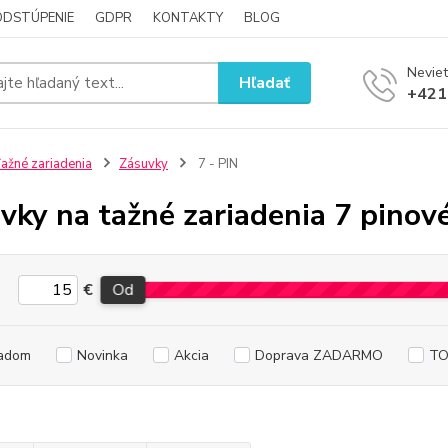
ODSTÚPENIE
GDPR
KONTAKTY
BLOG
Neviet
Hľadať
+421
ažné zariadenia
Zásuvky
7 - PIN
vky na tažné zariadenia 7 pinov
€
Od
adom
Novinka
Akcia
Doprava ZADARMO
TO