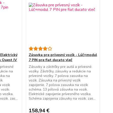
 Elektrický
Zásuvka pre prívesný vozík - Lúč+modul
n Quest IV
7 PIN pre fiat ducato vleč
 prívesné
Zásuvky a zástrčky pre autá a prívesné
dukcie na
vozíky. Zástrčky, zásuvky a redukcie na
uvka na
prívesné vozíky. 7 polova zasuvka na
ík
vozik. Zásuvka na prívesný vozík
a vozik
zapojenie. 7 polova zasuvka na vozik
vozik.
schéma. 13 pólová zásuvka na vozik.
o vozíka.
Elektrické zapojenie prívesného vozíka.
zik. zas...
Schéma zapojenia zásuvky na vozik. zas...
158,94 €