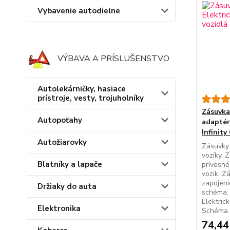
Vybavenie autodielne
VÝBAVA A PRÍSLUŠENSTVO
Autolekárničky, hasiace
prístroje, vesty, trojuholníky
Zásuvka 
Autopoťahy
adaptér
Infinit
Autožiarovky
Zásuvky 
vozíky. 
Blatníky a lapače
prívesné
vozik. Z
zapojeni
Držiaky do auta
schéma. 
Elektric
Elektronika
Schéma z
74,44