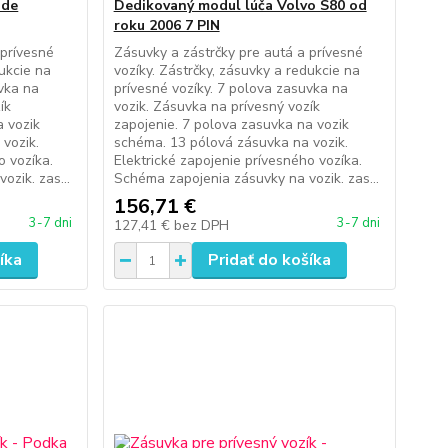
ade
Dedikovaný modul lúča Volvo S80 od
roku 2006 7 PIN
 prívesné
Zásuvky a zástrčky pre autá a prívesné
dukcie na
vozíky. Zástrčky, zásuvky a redukcie na
uvka na
prívesné vozíky. 7 polova zasuvka na
ík
vozik. Zásuvka na prívesný vozík
a vozik
zapojenie. 7 polova zasuvka na vozik
vozik.
schéma. 13 pólová zásuvka na vozik.
o vozíka.
Elektrické zapojenie prívesného vozíka.
zik. zas...
Schéma zapojenia zásuvky na vozik. zas...
156,71 €
3-7 dni
3-7 dni
127,41 €
bez DPH
íka
Pridať do košíka