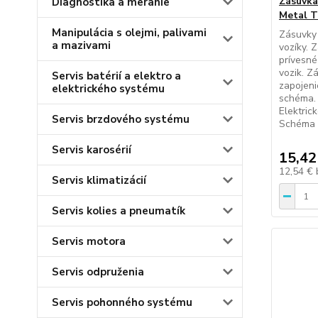
Zásuvka 
Diagnostika a meranie
Metal T
Manipulácia s olejmi, palivami
Zásuvky 
a mazivami
vozíky. 
prívesné
vozik. Z
Servis batérií a elektro a
zapojeni
elektrického systému
schéma. 
Elektric
Servis brzdového systému
Schéma z
Servis karosérií
15,42
12,54 €
Servis klimatizácií
Servis kolies a pneumatík
Servis motora
Servis odpruženia
Servis pohonného systému