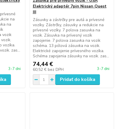
 Elektrický
Zásuvka pre prívesný vozík - USA
Elektrický adaptér 7pin Nissan Quest
III
 prívesné
dukcie na
Zásuvky a zástrčky pre autá a prívesné
uvka na
vozíky. Zástrčky, zásuvky a redukcie na
ík
prívesné vozíky. 7 polova zasuvka na
a vozik
vozik. Zásuvka na prívesný vozík
vozik.
zapojenie. 7 polova zasuvka na vozik
o vozíka.
schéma. 13 pólová zásuvka na vozik.
zik. zas...
Elektrické zapojenie prívesného vozíka.
Schéma zapojenia zásuvky na vozik. zas...
74,44 €
3-7 dni
3-7 dni
60,52 €
bez DPH
íka
Pridať do košíka