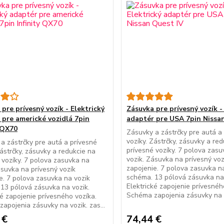
pre prívesný vozík - Elektrický
Zásuvka pre prívesný vozík -
 pre americké vozidlá 7pin
adaptér pre USA 7pin Nissa
y QX70
Zásuvky a zástrčky pre autá a
vozíky. Zástrčky, zásuvky a re
a zástrčky pre autá a prívesné
prívesné vozíky. 7 polova zas
Zástrčky, zásuvky a redukcie na
vozik. Zásuvka na prívesný voz
 vozíky. 7 polova zasuvka na
zapojenie. 7 polova zasuvka n
ásuvka na prívesný vozík
schéma. 13 pólová zásuvka na 
e. 7 polova zasuvka na vozik
Elektrické zapojenie prívesnéh
13 pólová zásuvka na vozik.
Schéma zapojenia zásuvky na vo
ké zapojenie prívesného vozíka.
apojenia zásuvky na vozik. zas...
 €
74,44 €