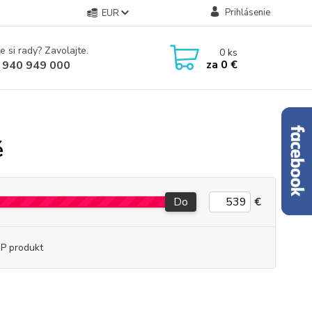
Prihlásenie
EUR
e si rady? Zavolajte.
0
ks
za
0 €
 940 949 000
é
Do
€
P produkt