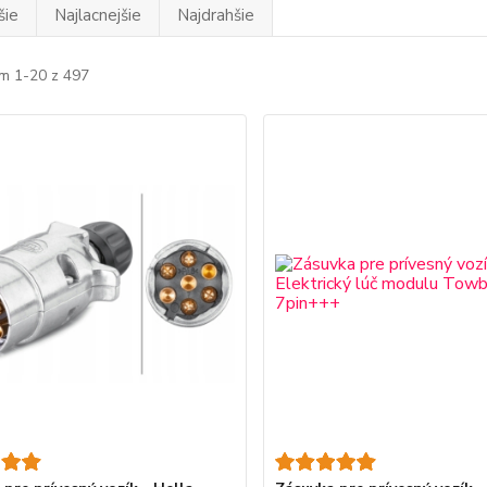
šie
Najlacnejšie
Najdrahšie
m 1-20 z 497