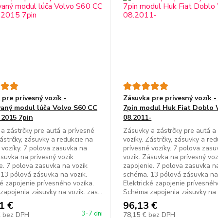
pre prívesný vozík -
Zásuvka pre prívesný vozík 
aný modul lúča Volvo S60 CC
7pin modul Huk Fiat Doblo
 2015 7pin
08.2011-
a zástrčky pre autá a prívesné
Zásuvky a zástrčky pre autá a
Zástrčky, zásuvky a redukcie na
vozíky. Zástrčky, zásuvky a re
 vozíky. 7 polova zasuvka na
prívesné vozíky. 7 polova zas
ásuvka na prívesný vozík
vozik. Zásuvka na prívesný voz
e. 7 polova zasuvka na vozik
zapojenie. 7 polova zasuvka n
13 pólová zásuvka na vozik.
schéma. 13 pólová zásuvka na 
ké zapojenie prívesného vozíka.
Elektrické zapojenie prívesnéh
apojenia zásuvky na vozik. zas...
Schéma zapojenia zásuvky na vo
1 €
96,13 €
3-7 dni
€
bez DPH
78,15 €
bez DPH