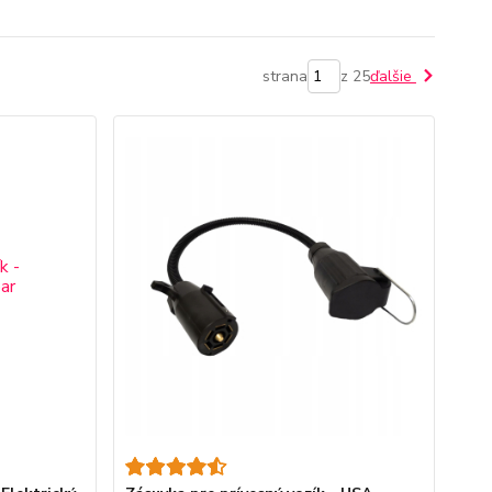
strana
z 25
ďalšie