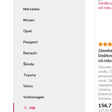
Mercedes
Nissan
Opel
Peugeot
Zásuvka 
Renault
Dedikov
od roku
Škoda
Zásuvky 
vozíky. 
Toyota
prívesné
vozik. Z
zapojeni
Volvo
schéma. 
Elektric
Volkswagen
Schéma z
156,7
7 - PIN
127,41 