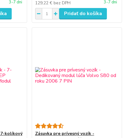
3-7 dni
3-7 dni
129,22 €
bez DPH
íka
Pridať do košíka
 7-kolíkový
Zásuvka pre prívesný vozík -