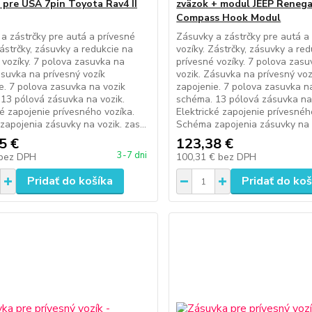
 pre USA 7pin Toyota Rav4 II
zväzok + modul JEEP Reneg
Compass Hook Modul
a zástrčky pre autá a prívesné
Zásuvky a zástrčky pre autá a
Zástrčky, zásuvky a redukcie na
vozíky. Zástrčky, zásuvky a re
 vozíky. 7 polova zasuvka na
prívesné vozíky. 7 polova zas
ásuvka na prívesný vozík
vozik. Zásuvka na prívesný voz
e. 7 polova zasuvka na vozik
zapojenie. 7 polova zasuvka n
13 pólová zásuvka na vozik.
schéma. 13 pólová zásuvka na 
ké zapojenie prívesného vozíka.
Elektrické zapojenie prívesnéh
apojenia zásuvky na vozik. zas...
Schéma zapojenia zásuvky na vo
5 €
123,38 €
3-7 dni
bez DPH
100,31 €
bez DPH
Pridať do košíka
Pridať do koš