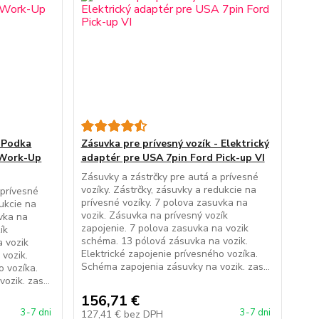
- Podka
Zásuvka pre prívesný vozík - Elektrický
 Work-Up
adaptér pre USA 7pin Ford Pick-up VI
Zásuvky a zástrčky pre autá a prívesné
vozíky. Zástrčky, zásuvky a redukcie na
 prívesné
prívesné vozíky. 7 polova zasuvka na
dukcie na
vozik. Zásuvka na prívesný vozík
uvka na
zapojenie. 7 polova zasuvka na vozik
ík
schéma. 13 pólová zásuvka na vozik.
a vozik
Elektrické zapojenie prívesného vozíka.
vozik.
Schéma zapojenia zásuvky na vozik. zas...
o vozíka.
zik. zas...
156,71 €
3-7 dni
3-7 dni
127,41 €
bez DPH