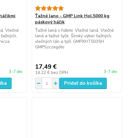
 háčikmi
Ťažné lano - GMP Link Hol.5000 kg
páskový háčik
ná. Vlečné
Ťažné laná s hákmi. Vlečné laná. Vlečné
 ťažných,
laná a ťažné tyče. Široký výber ťažných,
nicza
vlečných lán a tyčí. GMPXHT5035H
GMPSzczegóło
17,49 €
3-7 dni
3-7 dni
14,22 €
bez DPH
íka
Pridať do košíka