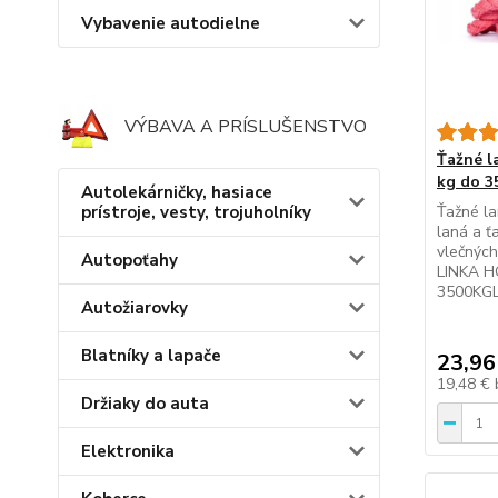
Vybavenie autodielne
VÝBAVA A PRÍSLUŠENSTVO
Ťažné l
kg do 3
Autolekárničky, hasiace
prístroje, vesty, trojuholníky
Ťažné la
laná a ť
vlečnýc
Autopoťahy
LINKA 
3500KGL
Autožiarovky
Blatníky a lapače
23,96
19,48 €
Držiaky do auta
Elektronika