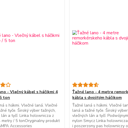
ano - Vlečný kábel s háčikmi 4
Ťažné lano - 4 metre remor
 5 ton
kábla s dvojitým háčikom
ná s hákmi. Vlečné laná. Vlečné
Ťažné laná s hákmi. Vlečné la
ažné tyče. Široký výber ťažných,
laná a ťažné tyče. Široký výber
 lán a tyčí. Linka holownicza z
vlečných lán a tyčí. Podwójny
 metry / 5 tonOryginalny produkt
nylon Smycz Linka holownicza
LAMPA Accessories
i poszerzony pas holowniczy o