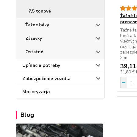
7,5 tonové
Ťažné l
prenos
Ťažne háky
Ťažné la
laná a ť
Zásuvky
vlečných
rozciąga
Ostatné
zabezpie
3 m
39,11
Upínacie potreby
31,80 €
Zabezpečenie vozidla
Motoryzacja
Blog