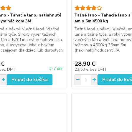
ano - Ťahacie lano, natiahnuté
Ťažné lano - Ťahacie lano s
ným háčikom 3M
amio 5m 4500 kg
ná s hákmi. Vlečné laná. Vlečné
Ťažné laná s hákmi. Vlečné la
ažné tyče. Široký výber ťažných,
laná a ťažné tyče. Široký výber
 lán a tyčí. Lina nylon holownicza,
vlečných lán a tyčí. Lina holow
na, elastyczna linka z hakiem
taśmowa 4500kg 35mm 5m
czającym dla dzieci lub dorosłych,
(hak+hak)Producent: PA
 €
28,90 €
3-7 dni
bez DPH
23,50 €
bez DPH
Pridať do košíka
Pridať do koš