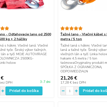
ano - Odťahovacie lano od 2500
Ťažné lano - Vlečný kábel s 
500 kg + 2 háčiky
metra / 5 ton
ná s hákmi. Vlečné laná. Vlečné
Ťažné laná s hákmi. Vlečné la
ažné tyče. Široký výber ťažných,
laná a ťažné tyče. Široký výber
h lán a tyčí. MOJE AUTOVIRAGE
vlečných lán a tyčí. Linka holo
HOLOWNICZA 2500KG-
hakami 4,5 metra / 5 ton
inki holow
taśmowaOryginalny produkt ma
SPÓŁKA Z OGRANICZONĄ
ODPOWIEDZIALN
 €
21,26 €
3-7 dni
bez DPH
17,28 €
bez DPH
Pridať do košíka
Pridať do koš