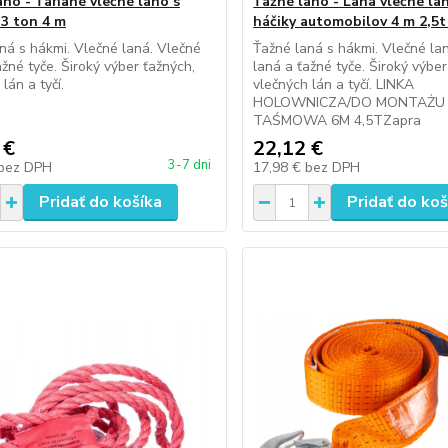
ano - Ťahané vlečné lano s
Ťažné lano - Lana vlečné la
 3 ton 4 m
háčiky automobilov 4 m 2,5t
ná s hákmi. Vlečné laná. Vlečné
Ťažné laná s hákmi. Vlečné la
ažné tyče. Široký výber ťažných,
laná a ťažné tyče. Široký výber
lán a tyčí.
vlečných lán a tyčí. LINKA
HOLOWNICZA/DO MONTAŻU
TAŚMOWA 6M 4,5TZapra
 €
22,12 €
3-7 dni
bez DPH
17,98 €
bez DPH
Pridať do košíka
Pridať do koš