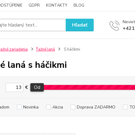
ODSTÚPENIE
GDPR
KONTAKTY
BLOG
Neviet
Hľadať
+421
ažné zariadenia
Ťažné laná
S háčikmi
é laná s háčikmi
€
Od
adom
Novinka
Akcia
Doprava ZADARMO
TO