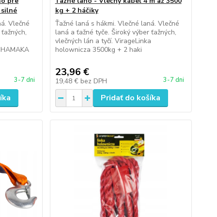
no pre
Ťažné lano - Vlečný kábel 4 m až 3500
 silné
kg + 2 háčiky
ná. Vlečné
Ťažné laná s hákmi. Vlečné laná. Vlečné
 ťažných,
laná a ťažné tyče. Široký výber ťažných,
vlečných lán a tyčí. VirageLinka
 HAMAKA
holownicza 3500kg + 2 haki
23,96 €
3-7 dni
3-7 dni
19,48 €
bez DPH
íka
Pridať do košíka