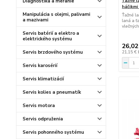
Ťažné l
Diagnostika a meranie
háčikmi
Manipulácia s olejmi, palivami
Ťažné la
a mazivami
laná a ť
vlečných 
Servis batérií a elektro a
elektrického systému
26,02
Servis brzdového systému
21,15 €
Servis karosérií
Servis klimatizácií
Servis kolies a pneumatík
Servis motora
Servis odpruženia
Servis pohonného systému