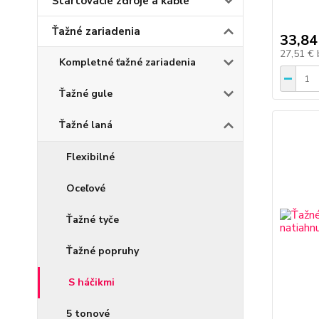
Štartovacie zdroje a káble
Ťažné zariadenia
33,84
27,51 €
Kompletné ťažné zariadenia
Ťažné gule
Ťažné laná
Flexibilné
Oceľové
Ťažné tyče
Ťažné popruhy
S háčikmi
5 tonové