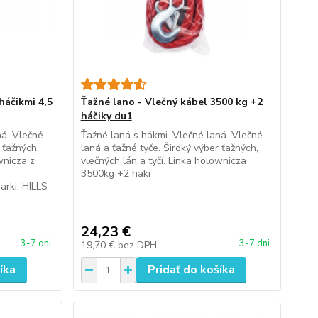
háčikmi 4,5
Ťažné lano - Vlečný kábel 3500 kg +2
háčiky du1
ná. Vlečné
Ťažné laná s hákmi. Vlečné laná. Vlečné
 ťažných,
laná a ťažné tyče. Široký výber ťažných,
wnicza z
vlečných lán a tyčí. Linka holownicza
3500kg +2 haki
rki: HILLS
24,23 €
3-7 dni
3-7 dni
19,70 €
bez DPH
íka
Pridať do košíka