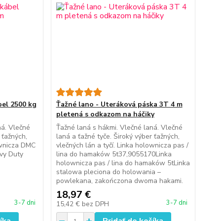
bel 2500 kg
Ťažné lano - Uteráková páska 3T 4 m
pletená s odkazom na háčiky
ná. Vlečné
Ťažné laná s hákmi. Vlečné laná. Vlečné
 ťažných,
laná a ťažné tyče. Široký výber ťažných,
lownicza DMC
vlečných lán a tyčí. Linka holownicza pas /
avy Duty
lina do hamaków 5t37,9055170Linka
holownicza pas / lina do hamaków 5tLinka
stalowa pleciona do holowania –
powlekana, zakończona dwoma hakami.
18,97 €
3-7 dni
3-7 dni
15,42 €
bez DPH