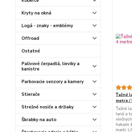
Koberce
Kryty na okná
Logá - znaky - emblémy
Offroad
Ostatné
Palivové čerpadlá, lieviky a
kanistre
Parkovacie senzory a kamery
Stierače
Ťažné l
metre /
Strešné nosiče a držiaky
Ťažné la
laná a ť
vlečných
Škrabky na auto
hakami 4
marki: 