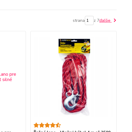
strana
z 7
ďalšie