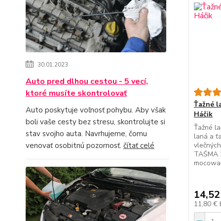
30.01.2023
Auto pred dlhou cestou - 5 vecí,
ktoré musíte skontrolovať
Ťažné l
Auto poskytuje voľnosť pohybu. Aby však
Háčik
boli vaše cesty bez stresu, skontrolujte si
Ťažné la
stav svojho auta. Navrhujeme, čomu
laná a ť
venovať osobitnú pozornosť.
čítať celé
vlečnýc
TAŚMA 2
mocowa
14,52
11,80 €