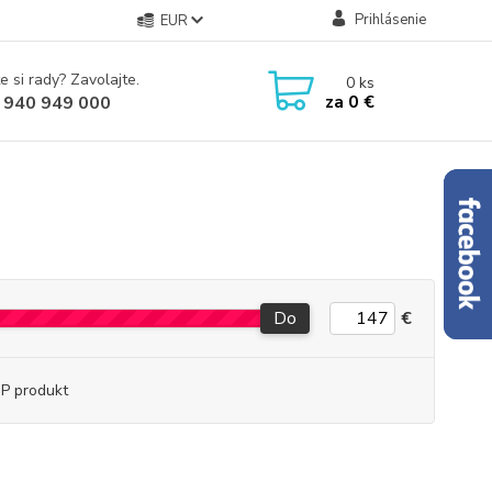
Prihlásenie
EUR
e si rady? Zavolajte.
0
ks
za
0 €
 940 949 000
Do
€
P produkt