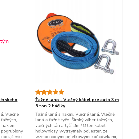
kérskeho
Ťažné lano - Vlečný kábel pre auto 3 m
8 ton 2 háčiky
ná. Vlečné
Ťažné laná s hákmi. Vlečné laná. Vlečné
 ťažných,
laná a ťažné tyče. Široký výber ťažných,
m hakiem
vlečných lán a tyčí. 3m / 8 ton kabel
 pogrubiony
holowniczy, wytrzymały poliester, ze
 obciążeniu
wzmocnionymi pętelkowymi końcówkami,