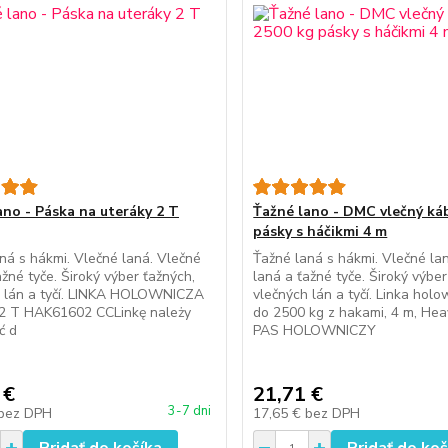
ano - Páska na uteráky 2 T
Ťažné lano - DMC vlečný ká
pásky s háčikmi 4 m
ná s hákmi. Vlečné laná. Vlečné
Ťažné laná s hákmi. Vlečné la
ažné tyče. Široký výber ťažných,
laná a ťažné tyče. Široký výber
h lán a tyčí. LINKA HOLOWNICZA
vlečných lán a tyčí. Linka ho
 T HAK61602 CCLinkę należy
do 2500 kg z hakami, 4 m, He
ć d
PAS HOLOWNICZY
 €
21,71 €
3-7 dni
bez DPH
17,65 €
bez DPH