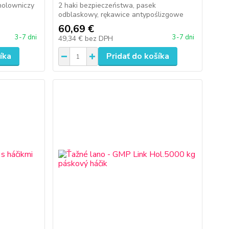
holowniczy
2 haki bezpieczeństwa, pasek
odblaskowy, rękawice antypoślizgowe
60,69 €
3-7 dni
3-7 dni
49,34 €
bez DPH
íka
Pridať do košíka