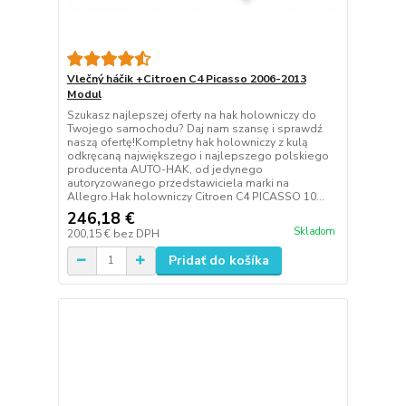
Vlečný háčik +Citroen C4 Picasso 2006-2013
Modul
Szukasz najlepszej oferty na hak holowniczy do
Twojego samochodu? Daj nam szansę i sprawdź
naszą ofertę!Kompletny hak holowniczy z kulą
odkręcaną największego i najlepszego polskiego
producenta AUTO-HAK, od jedynego
autoryzowanego przedstawiciela marki na
Allegro.Hak holowniczy Citroen C4 PICASSO 10...
246,18 €
Skladom
200,15 €
bez DPH
Pridať do košíka