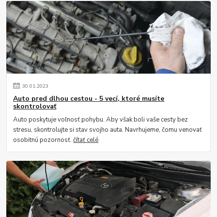
30
.
01
.
2023
Auto pred dlhou cestou - 5 vecí, ktoré musíte
skontrolovať
Auto poskytuje voľnosť pohybu. Aby však boli vaše cesty bez
stresu, skontrolujte si stav svojho auta. Navrhujeme, čomu venovať
osobitnú pozornosť.
čítať celé