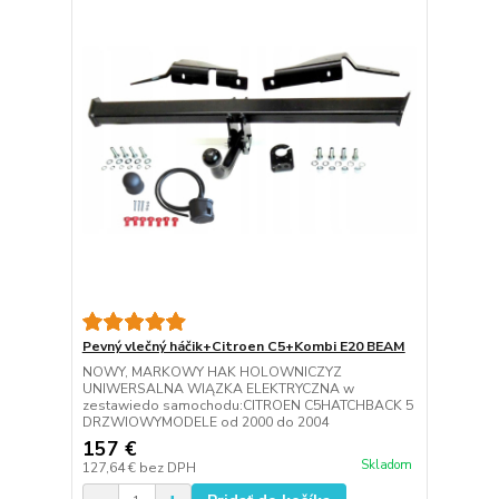
Pevný vlečný háčik+Citroen C5+Kombi E20 BEAM
NOWY, MARKOWY HAK HOLOWNICZYZ
UNIWERSALNA WIĄZKA ELEKTRYCZNA w
zestawiedo samochodu:CITROEN C5HATCHBACK 5
DRZWIOWYMODELE od 2000 do 2004
157 €
Skladom
127,64 €
bez DPH