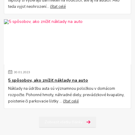
teploty si vyberajú daň nielen na vodičoch, ale aj na autách. Ako
teda vyjsť neohrození...
čítať celé
30
.
01
.
2023
5 spôsobov, ako znížiť náklady na auto
Náklady na údržbu auta sú významnou položkou v domácom
rozpočte. Pohonné hmoty, náhradné diely, prevádzkové kvapaliny,
poistenie či parkovacie lístky ...
čítať celé
Zobraziť všetky články