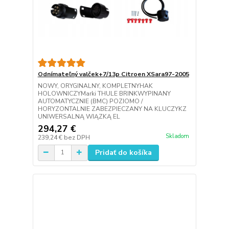
Odnímateľný valček+7/13p Citroen XSara97-2005
NOWY, ORYGINALNY, KOMPLETNYHAK
HOLOWNICZYMarki THULE BRINKWYPINANY
AUTOMATYCZNIE (BMC) POZIOMO /
HORYZONTALNIE ZABEZPIECZANY NA KLUCZYKZ
UNIWERSALNĄ WIĄZKĄ EL
294,27 €
Skladom
239,24 €
bez DPH
Pridať do košíka