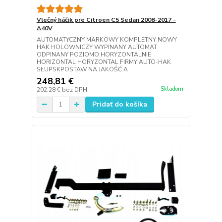
Vlečný háčik pre Citroen C5 Sedan 2008-2017 -
A40V
AUTOMATYCZNY MARKOWY KOMPLETNY NOWY
HAK HOLOWNICZY WYPINANY AUTOMAT
ODPINANY POZIOMO HORYZONTALNIE
HORIZONTAL HORYZONTAL FIRMY AUTO-HAK
SŁUPSKPOSTAW NA JAKOŚĆ A
248,81 €
Skladom
202,28 €
bez DPH
Pridať do košíka