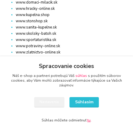
www.domaci-milacik.sk
www.hracky-online.sk
www.kupelna.shop
www.stonshop.sk
www.sanita-kupelne.sk
www.skolsky-batoh.sk
www.sportaturistika.sk
www.potraviny-online.sk
www.zlatnictvo-online.sk
www.rybarstvo-kamenik.sk
Spracovanie cookies
Náš e-shop a partneri potrebujú Váš
súhlas
s použitím súborov
DOM, ZÁHRADA
cookies, aby Vám mohli zobrazovať informácie týkajúce sa Vašich
záujmov.
www.dm-drogeria.sk
www.kvalitnytovar.sk
Súhlasím
Nastavenia
www.najvypredaj.sk
www.topvypredaj.sk
www.top-nabytok.sk
Súhlas môžete odmietnuť
tu
.
www.proti-skodcom.sk
www.retromaxishop.sk