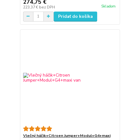
274,75 €
Skladom
223,37 €
bez DPH
Pridať do košíka
Vlečný háčik+Citroen Jumper+Modul+G4+maxi