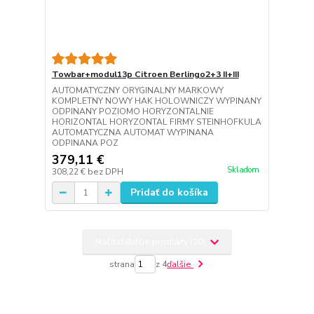
Towbar+modul13p Citroen Berlingo2+3 II+III
AUTOMATYCZNY ORYGINALNY MARKOWY
KOMPLETNY NOWY HAK HOLOWNICZY WYPINANY
ODPINANY POZIOMO HORYZONTALNIE
HORIZONTAL HORYZONTAL FIRMY STEINHOFKULA
AUTOMATYCZNA AUTOMAT WYPINANA
ODPINANA POZ
379,11 €
Skladom
308,22 €
bez DPH
Pridať do košíka
Načítať ďalšie produkty (20)
strana
z 4
ďalšie