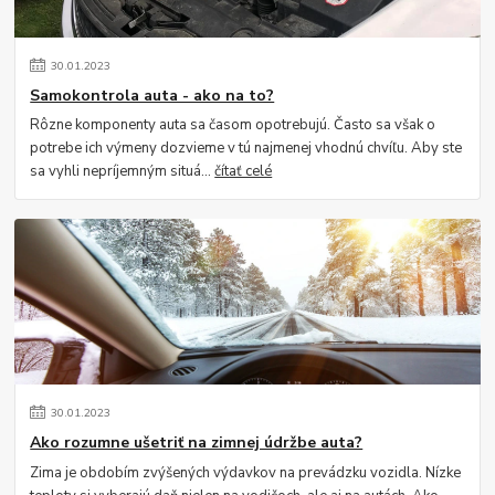
30
.
01
.
2023
Samokontrola auta - ako na to?
Rôzne komponenty auta sa časom opotrebujú. Často sa však o
potrebe ich výmeny dozvieme v tú najmenej vhodnú chvíľu. Aby ste
sa vyhli nepríjemným situá...
čítať celé
30
.
01
.
2023
Ako rozumne ušetriť na zimnej údržbe auta?
Zima je obdobím zvýšených výdavkov na prevádzku vozidla. Nízke