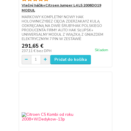
Vlečný háčik+Citroen Jumper L4 L5 2006DO19
MODUL
MARKOWY KOMPLETNY NOWY HAK
HOLOWNICZYBEZ CIĘCIA ZDERZAKA!!Z KULĄ
ODKRĘCANĄ NA DWIE ŚRUBYHAK POLSKIEGO
PRODUCENTA FIRMY AUTO HAK SŁUPSK+
UNIWERSALNY MODUŁ Z WIĄZKĄ Z GNIAZDEM
ELEKTRYCZNYM 7 PIN W ZESTAWIE
291,65 €
Skladom
237,11 €
bez DPH
Pridať do košíka