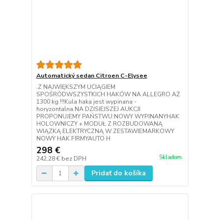
Automatický sedan Citroen C-Elysee
.Z NAJWIĘKSZYM UCIĄGIEM
SPOŚRÓDWSZYSTKICH HAKÓW NA ALLEGRO AŻ
1300 kg !!!Kula haka jest wypinana -
horyzontalna.NA DZISIEJSZEJ AUKCJI
PROPONUJEMY PAŃSTWU:NOWY WYPINANYHAK
HOLOWNICZY + MODUŁ Z ROZBUDOWANĄ
WIĄZKĄ ELEKTRYCZNĄ W ZESTAWIEMARKOWY
NOWY HAK FIRMYAUTO H
298 €
Skladom
242,28 €
bez DPH
Pridať do košíka