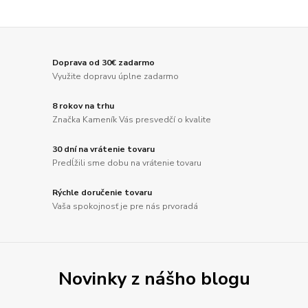
Doprava od 30€ zadarmo
Využite dopravu úplne zadarmo
8 rokov na trhu
Značka Kameník Vás presvedčí o kvalite
30 dní na vrátenie tovaru
Predĺžili sme dobu na vrátenie tovaru
Rýchle doručenie tovaru
Vaša spokojnosť je pre nás prvoradá
Novinky z nášho blogu