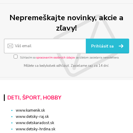
Nepremeškajte novinky, akcie a
zľavy!
Prihlásiť sa
Súhlasím so
spracovaním osobných údajov
za účelom zasielania newslettera.
Môžete sa kedykoľvek odhlásiť. Zasielame raz za 14 dní.
DETI, ŠPORT, HOBBY
www.kamenik.sk
www.detsky-raj.sk
www.detskaradost.sk
www.detsky-hrdina.sk