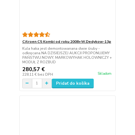
Citroen C5 Kombi od roku 2008+W.Dedykow-13p
Kula haka jest demontowanana dwie śruby -
odkręcana.NA DZISIEJSZEJ AUKCJI PROPONUJEMY
PAŃSTWU:NOWY, MARKOWYHAK HOLOWNICZY +
MODUŁ Z ROZBUD
280,57 €
Skladom
228,11 €
bez DPH
Pridať do košíka