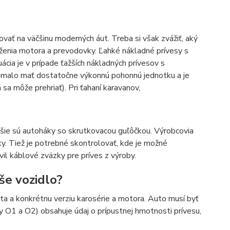
ať na väčšinu moderných áut. Treba si však zvážiť, aký
aženia motora a prevodovky. Ľahké nákladné prívesy s
cia je v prípade ťažších nákladných prívesov s
 malo mať dostatočne výkonnú pohonnú jednotku a je
a môže prehriať). Pri ťahaní karavanov,
jšie sú autoháky so skrutkovacou guľôčkou. Výrobcovia
y. Tiež je potrebné skontrolovať, kde je možné
vil káblové zväzky pre príves z výroby.
še vozidlo?
a a konkrétnu verziu karosérie a motora. Auto musí byť
 O1 a O2) obsahuje údaj o prípustnej hmotnosti prívesu,