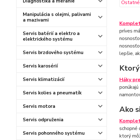
Diagnostika a meranie
Manipulácia s olejmi, palivami
a mazivami
Komplet
príves má
Servis batérií a elektro a
nosnosťou
elektrického systému
nosnosťo
Servis brzdového systému
lepšie, a
Servis karosérií
Ktorý
Servis klimatizácií
Háky pr
ponúkajú 
Servis kolies a pneumatík
namonto
Servis motora
Ako s
Servis odpruženia
Komplet
schopné d
Servis pohonného systému
ktorý mô