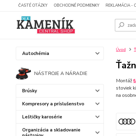
ČASTÉ OTÁZKY
OBCHODNÉ PODMIENKY
REKLAMÁCIA - 
Úvod
Ť
Autochémia
Ťažn
NÁSTROJE A NÁRADIE
Montáž
ť
stoviek k
Brúsky
na osobn
Kompresory a príslušenstvo
Leštičky karosérie
Organizácia a skladovanie
nástrojov