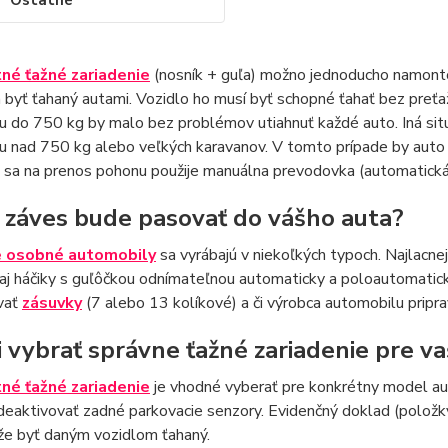
Ostatné
né ťažné zariadenie
(nosník + guľa) možno jednoducho namontov
 byť ťahaný autami. Vozidlo ho musí byť schopné ťahať bez preť
 do 750 kg by malo bez problémov utiahnuť každé auto. Iná situá
u nad 750 kg alebo veľkých karavanov. V tomto prípade by auto
k sa na prenos pohonu použije manuálna prevodovka (automatická s
 záves bude pasovať do vášho auta?
e osobné automobily
sa vyrábajú v niekoľkých typoch. Najlacne
aj háčiky s guľôčkou odnímateľnou automaticky a poloautomatick
vať
zásuvky
(7 alebo 13 kolíkové) a či výrobca automobilu pripra
i vybrať správne ťažné zariadenie pre va
né ťažné zariadenie
je vhodné vyberať pre konkrétny model aut
eaktivovať zadné parkovacie senzory. Evidenčný doklad (položky
že byť daným vozidlom ťahaný.