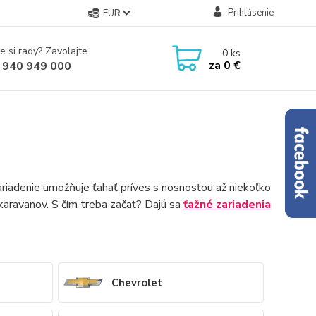
Prihlásenie
EUR
e si rady? Zavolajte.
0
ks
za
0 €
 940 949 000
ariadenie umožňuje ťahať príves s nosnosťou až niekoľko
 karavanov. S čím treba začať? Dajú sa
ťažné zariadenia
Chevrolet