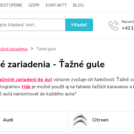
ODSTÚPENIE
GDPR
KONTAKTY
BLOG
Neviet
Hľadať
+421
ažné zariadenia
Ťažné gule
é zariadenia - Ťažné gule
ažných zariadení do áut
výrazne zvyšuje ich funkčnosť. Ťažné z
ilogramov.
Hák
je možné použiť aj na ťahanie ťažších karavanov a
é autá namontovať do každého auta?
Audi
Citroen