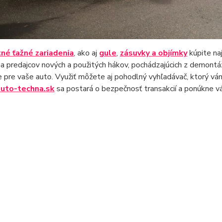
né ťažné zariadenia
, ako aj
gule
,
zásuvky a objímky
kúpite na
a predajcov nových a použitých hákov, pochádzajúcich z demont
e pre vaše auto. Využiť môžete aj pohodlný vyhľadávač, ktorý vám
auto-techna.sk
sa postará o bezpečnosť transakcií a ponúkne v