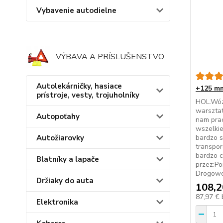
Vybavenie autodielne
VÝBAVA A PRÍSLUŠENSTVO
Autolekárničky, hasiace
+125 mm
prístroje, vesty, trojuholníky
HOL.Wózk
warsztat
Autopoťahy
nam prac
wszelkie
Autožiarovky
bardzo 
transpor
bardzo 
Blatníky a lapače
przez:P
Drogowe
Držiaky do auta
108,2
87,97 €
Elektronika