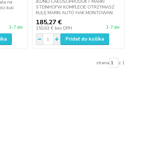
JEDNEJ CAŁOŚCIPRODUKT MARKI
ala na
STEINHOFW KOMPLECIE OTRZYMASZ
ci kuli
KULĘ MARKI AUTO HAK MONTOWAN
185,27 €
3-7 dni
3-7 dni
150,63 €
bez DPH
íka
Pridať do košíka
strana
z 1