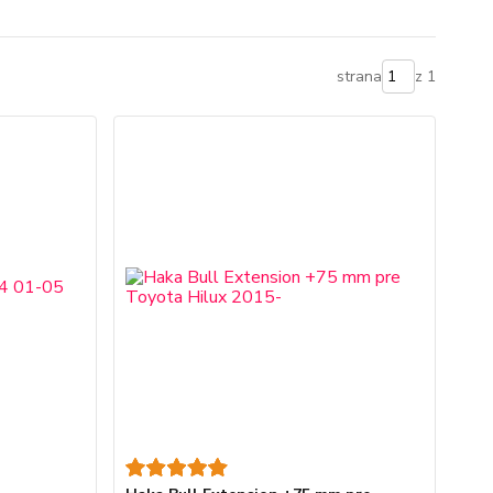
strana
z 1