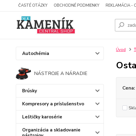
ČASTÉ OTÁZKY
OBCHODNÉ PODMIENKY
REKLAMÁCIA - 
Úvod
Ť
Autochémia
Osta
NÁSTROJE A NÁRADIE
Cena:
Brúsky
Kompresory a príslušenstvo
Skl
Leštičky karosérie
Organizácia a skladovanie
nástrojov