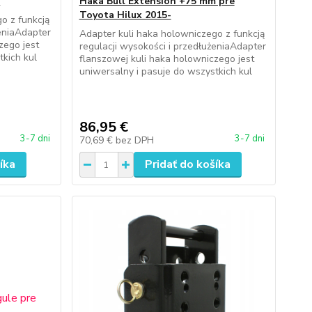
5
Haka Bull Extension +75 mm pre
Toyota Hilux 2015-
o z funkcją
żeniaAdapter
Adapter kuli haka holowniczego z funkcją
zego jest
regulacji wysokości i przedłużeniaAdapter
tkich kul
flanszowej kuli haka holowniczego jest
uniwersalny i pasuje do wszystkich kul
86,95 €
3-7 dni
3-7 dni
70,69 €
bez DPH
íka
Pridať do košíka