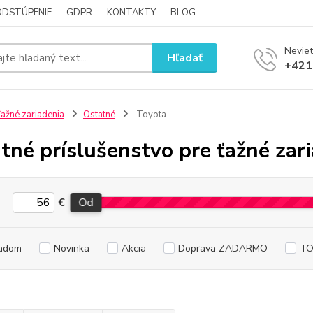
ODSTÚPENIE
GDPR
KONTAKTY
BLOG
Neviet
Hľadať
+421
ažné zariadenia
Ostatné
Toyota
tné príslušenstvo pre ťažné zar
€
Od
adom
Novinka
Akcia
Doprava ZADARMO
TO