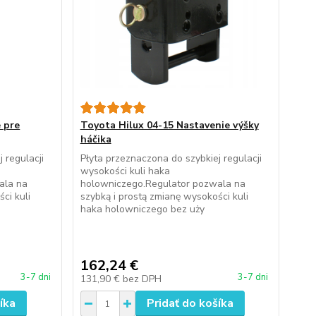
e pre
Toyota Hilux 04-15 Nastavenie výšky
háčika
 regulacji
Płyta przeznaczona do szybkiej regulacji
wysokości kuli haka
ala na
holowniczego.Regulator pozwala na
ci kuli
szybką i prostą zmianę wysokości kuli
haka holowniczego bez uży
162,24 €
3-7 dni
3-7 dni
131,90 €
bez DPH
íka
Pridať do košíka