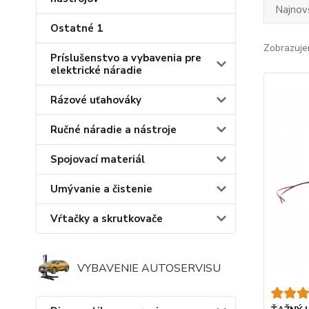
Najnov
Ostatné 1
Zobrazuje
Príslušenstvo a vybavenia pre
elektrické náradie
Rázové uťahováky
Ručné náradie a nástroje
Spojovací materiál
Umývanie a čistenie
Vŕtačky a skrutkovače
VYBAVENIE AUTOSERVISU