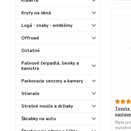
Koberce
Kryty na okná
Logá - znaky - emblémy
Offroad
Ostatné
Palivové čerpadlá, lieviky a
kanistre
Parkovacie senzory a kamery
Stierače
Strešné nosiče a držiaky
Toyota 
nastave
Škrabky na auto
Płyta pr
wysokośc