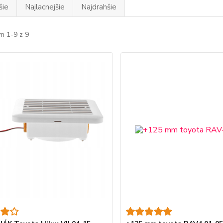
šie
Najlacnejšie
Najdrahšie
m 1-9 z 9