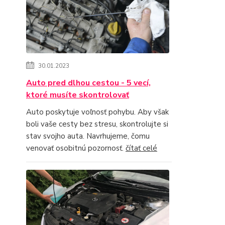
30.01.2023
Auto pred dlhou cestou - 5 vecí,
ktoré musíte skontrolovať
Auto poskytuje voľnosť pohybu. Aby však
boli vaše cesty bez stresu, skontrolujte si
stav svojho auta. Navrhujeme, čomu
venovať osobitnú pozornosť.
čítať celé