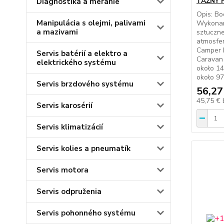
ŤAŽNÝ H
Diagnostika a meranie
Opis: B
Manipulácia s olejmi, palivami
Wykonan
a mazivami
sztuczn
atmosfer
Camper 
Servis batérií a elektro a
Caravan 
elektrického systému
około 1
około 9
Servis brzdového systému
56,27
45,75 €
Servis karosérií
Servis klimatizácií
Servis kolies a pneumatík
Servis motora
Servis odpruženia
Servis pohonného systému