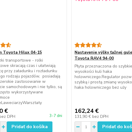
 Toyota Hilux 04-15
Nastavenie výšky ťažnej gul
Toyota RAV4 94-00
i transportowe - rolki
owe skracają czas i ułatwiają
Płyta przeznaczona do szybkiej
ę przy załadunku i rozładunku
wysokości kuli haka
go rodzaju pojazdów, posiadają
holowniczego.Regulator pozw
szerokie zastosowanie w
szybką i prostą zmianę wysokoś
cie samochodowym i nie tylko, są
haka holowniczego bez uży
często wykorzystywane
omoce
LaweciarzyWarsztaty
0 €
162,24 €
3-7 dni
bez DPH
131,90 €
bez DPH
Pridať do košíka
Pridať do koš