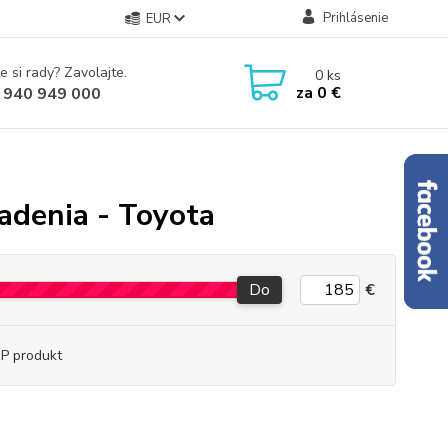
Prihlásenie
EUR
e si rady? Zavolajte.
0
ks
za
0 €
 940 949 000
iadenia - Toyota
Do
€
P produkt