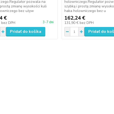
czego.Regulator pozwala na
holowniczego.Regulator pozw
 prostą zmianę wysokości kuli
szybką i prostą zmianę wysokoś
lowniczego bez używ
haka holowniczego bez u
4 €
162,24 €
3-7 dni
€
bez DPH
131,90 €
bez DPH
Pridať do košíka
Pridať do koš