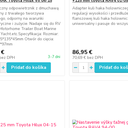
ÁK Toyota Hilux VII 04-15
+125 mm toyota RAV4 01-0
oczny odpowietrznik z dmuchawą
Adapter kuli haka holowniczeg
y z trwałego tworzywa
regulacji wysokości i przedłu
ego, odporny na warunki
flanszowej kuli haka holownic
yczne i zużycie. Nadaje się do RV
uniwersalny i pasuje do wszys
Motorhome Trailer Boat Marine
Yacht.etc.Specyfikacja: Rozmiar:
45*135*45mm Otwór do cięcia:
7*97mm
 €
86,95 €
3-7 dni
bez DPH
70,69 €
bez DPH
Pridať do košíka
Pridať do koš