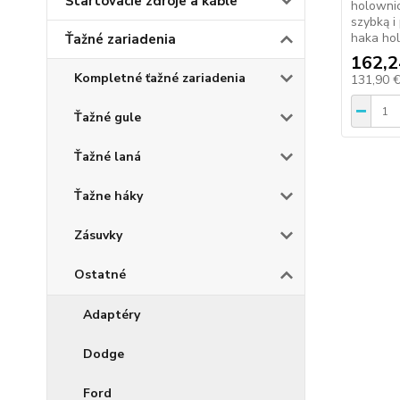
Štartovacie zdroje a káble
holowni
szybką i
haka ho
Ťažné zariadenia
162,2
Kompletné ťažné zariadenia
131,90 
Ťažné gule
Ťažné laná
Ťažne háky
Zásuvky
Ostatné
Adaptéry
Dodge
Ford