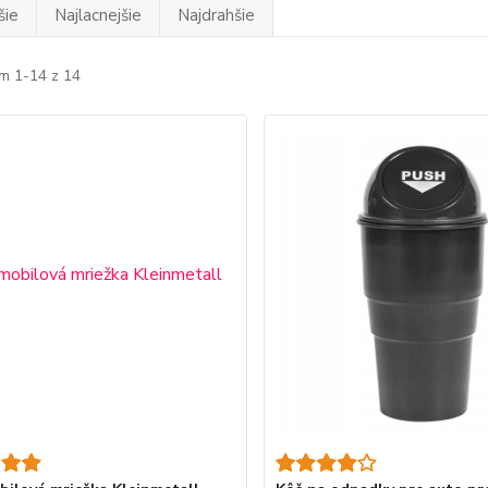
šie
Najlacnejšie
Najdrahšie
m 1-14 z 14