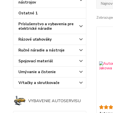
nástrojov
Najnov
Ostatné 1
Zobrazuje
Príslušenstvo a vybavenia pre
elektrické náradie
Rázové uťahováky
Ručné náradie a nástroje
Spojovací materiál
Umývanie a čistenie
Vŕtačky a skrutkovače
VYBAVENIE AUTOSERVISU