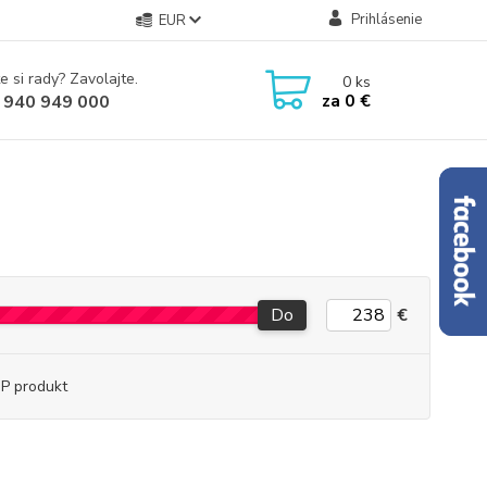
Prihlásenie
EUR
e si rady? Zavolajte.
0
ks
za
0 €
 940 949 000
Do
€
P produkt