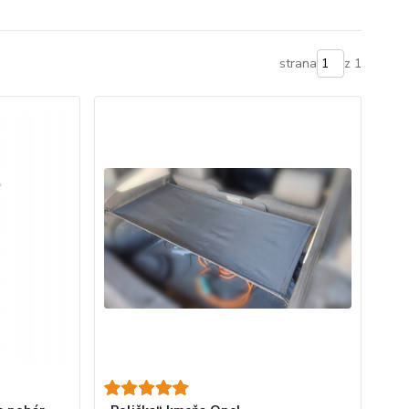
strana
z 1