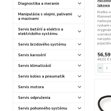
Automob
Diagnostika a meranie
Jakowa
Kratka 
Manipulácia s olejmi, palivami
Kleinmet
a mazivami
nadwyże
ryskami 
Servis batérií a elektro a
orygina
elektrického systému
szeroko
narzędz
pojazdó
Servis brzdového systému
56,59
Servis karosérií
46,01 €
Servis klimatizácií
Servis kolies a pneumatík
Servis motora
Servis odpruženia
Servis pohonného systému