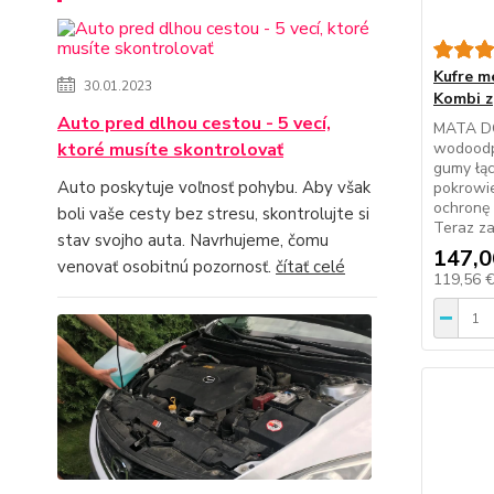
Kufre m
30.01.2023
Kombi z
Auto pred dlhou cestou - 5 vecí,
MATA D
ktoré musíte skontrolovať
wodoodp
gumy łąc
Auto poskytuje voľnosť pohybu. Aby však
pokrowi
ochronę 
boli vaše cesty bez stresu, skontrolujte si
Teraz za
stav svojho auta. Navrhujeme, čomu
147,0
venovať osobitnú pozornosť.
čítať celé
119,56 