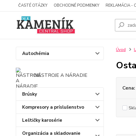
ČASTÉ OTÁZKY
OBCHODNÉ PODMIENKY
REKLAMÁCIA - 
Úvod
U
Autochémia
Osta
NÁSTROJE A NÁRADIE
Cena:
Brúsky
Kompresory a príslušenstvo
Skl
Leštičky karosérie
Organizácia a skladovanie