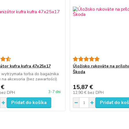
átor kufra kufra 47x25x17
Úložisko rukoväte na prílohu
Škoda
i wytrzymała torba do bagażnika
) na akcesoria (bez zawartości).
 €
15,87 €
3-7 dni
bez DPH
12,90 €
bez DPH
Pridať do košíka
Pridať do koš