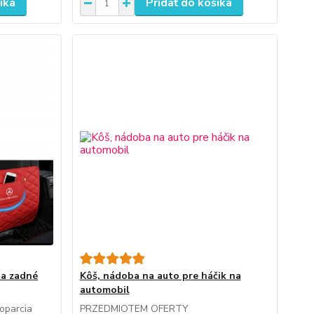
íka
Pridať do košíka
na zadné
Kôš, nádoba na auto pre háčik na
automobil
oparcia
PRZEDMIOTEM OFERTY