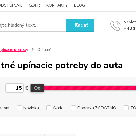
ODSTÚPENIE
GDPR
KONTAKTY
BLOG
Neviet
Hľadať
+421
pínacie potreby
Ostatné
tné upínacie potreby do auta
€
Od
adom
Novinka
Akcia
Doprava ZADARMO
TO