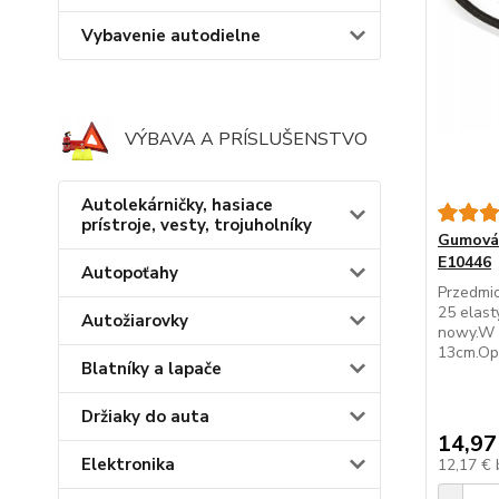
Vybavenie autodielne
VÝBAVA A PRÍSLUŠENSTVO
Autolekárničky, hasiace
prístroje, vesty, trojuholníky
Gumová 
E10446
Autopoťahy
Przedmi
25 elast
Autožiarovky
nowy.W 
13cm.Opa
Blatníky a lapače
Držiaky do auta
14,97
Elektronika
12,17 €