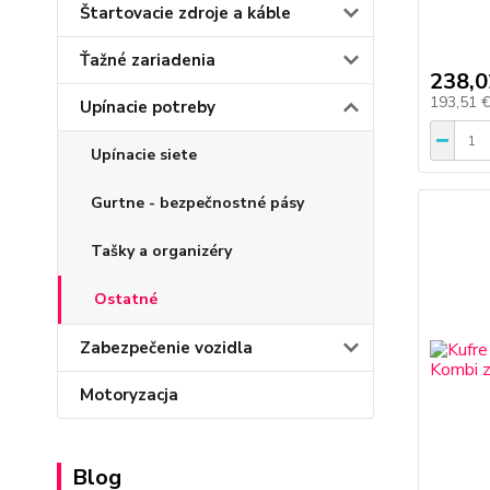
Štartovacie zdroje a káble
Ťažné zariadenia
238,0
193,51 
Upínacie potreby
Upínacie siete
Gurtne - bezpečnostné pásy
Tašky a organizéry
Ostatné
Zabezpečenie vozidla
Motoryzacja
Blog