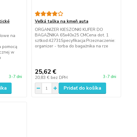
tické
Veľká taška na kmeň auta
ORGANIZER KIESZONKI KUFER DO
BAGAŻNIKA 65x40x25 CMCena dot. 1
dowe na
sztkod:42731Specyfikacja:Przeznaczenie:
organizer - torba do bagażnika na rze
a pomocą
cznej w
m
25,62 €
3-7 dni
3-7 dni
20,83 €
bez DPH
íka
Pridať do košíka