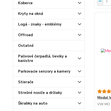
Koberce
Kryty na okná
Logá - znaky - emblémy
Offroad
Ostatné
Palivové čerpadlá, lieviky a
kanistre
Parkovacie senzory a kamery
Stierače
Strešné nosiče a držiaky
Modul V
Škrabky na auto
VW MO