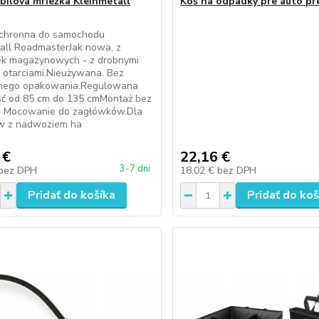
ilová mriežka Kleinmetall
Kôš na odpadky pre auto pr
ochronna do samochodu
all RoadmasterJak nowa, z
k magazynowych - z drobnymi
i otarciami.Nieużywana. Bez
lnego opakowania.Regulowana
ść od 85 cm do 135 cmMontaż bez
i. Mocowanie do zagłówków.Dla
w z nadwoziem ha
 €
22,16 €
3-7 dni
bez DPH
18,02 €
bez DPH
Pridať do košíka
Pridať do koš