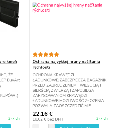
 pre kmeň
Ochrana najvyššej hrany načítania
rýchlosti
IŁO, ŻE
OCHRONA KRAWĘDZI
LEP BuyArt
ŁADUNKOWEJZABEZPIECZA BAGAŻNIK
Ą
PRZED ZABRUDZENIEM , WILGOCIĄ I
SIERŚCIĄ ZWIERZĄTZAPOBIEGA
AKUPÓW :)
ZARYSOWANIOM KRAWĘDZI
ŁADUNKOWEJMOZLIWOŚĆ ZŁOŻENIA
POZWALA ZAOSZCZĘDZIĆ MIE
22,16 €
3-7 dni
3-7 dni
18,02 €
bez DPH