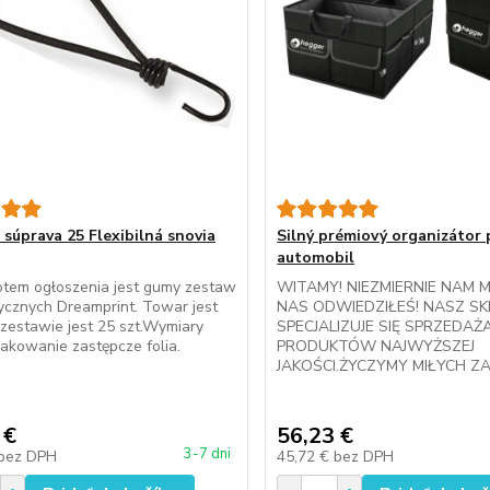
súprava 25 Flexibilná snovia
Silný prémiový organizátor
automobil
otem ogłoszenia jest gumy zestaw
WITAMY! NIEZMIERNIE NAM M
ycznych Dreamprint. Towar jest
NAS ODWIEDZIŁEŚ! NASZ SK
zestawie jest 25 szt.Wymiary
SPECJALIZUJE SIĘ SPRZEDAŻ
kowanie zastępcze folia.
PRODUKTÓW NAJWYŻSZEJ
JAKOŚCI.ŻYCZYMY MIŁYCH Z
 €
56,23 €
3-7 dni
bez DPH
45,72 €
bez DPH