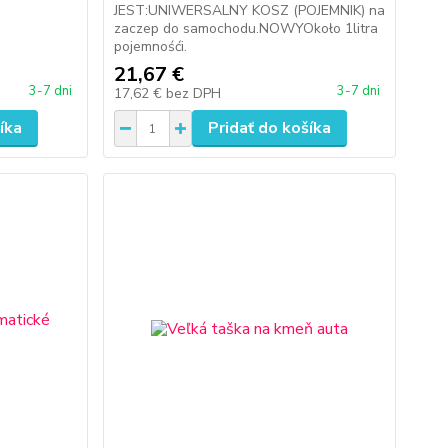
JEST:UNIWERSALNY KOSZ (POJEMNIK) na
zaczep do samochodu.NOWYOkoło 1litra
pojemnośći.
21,67 €
3-7 dni
3-7 dni
17,62 €
bez DPH
íka
Pridať do košíka