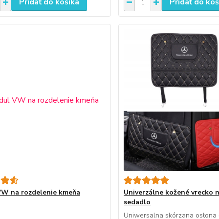
Pridať do košíka
Pridať do koš
W na rozdelenie kmeňa
Univerzálne kožené vrecko 
sedadlo
Uniwersalna skórzana osłona 