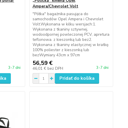
e pohár
„Polička“ kmeňa Opel
Ampera/Chevrolet Volt
"Półka" bagażnika pasująca do
samochodów Opel Ampera i Chevrolet
Volt.Wykonana w kilku wersjach:1.
Wykonana z tkaniny sztywnej,
wodoodpornej powleczonej PCV, apretura
teflonowa. z kieszonką lub bez2.
Wykonana z tkaniny elastycznej w kratkę.
100% poliester z kieszonką lub
bezWymiary 43cm x 97cm
56,59 €
3-7 dni
3-7 dni
46,01 €
bez DPH
íka
Pridať do košíka