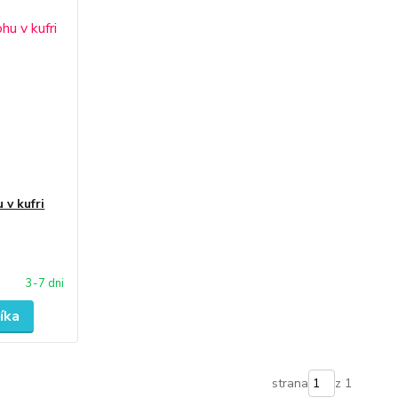
 v kufri
3-7 dni
íka
strana
z 1