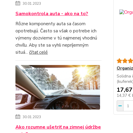
30.01.2023
Samokontrola auta - ako na to?
Rôzne komponenty auta sa časom
opotrebujú. Často sa však o potrebe ich
výmeny dozvieme v tú najmenej vhodnú
chvíľu. Aby ste sa vyhli nepríjemným
situá...
čítať celé
Organiz
Solidna 
(kuferek
17,67
14,37 €
30.01.2023
Ako rozumne ušetriť na zimnej údržbe