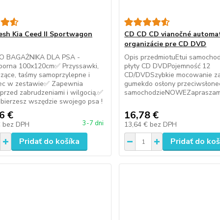
esh Kia Ceed II Sportwagon
CD CD CD vianočné automa
organizácie pre CD DVD
O BAGAŻNIKA DLA PSA -
Opis przedmiotuEtui samocho
orna 100x120cm✅ Przyssawki,
płyty CD DVDPojemność 12
zące, taśmy samoprzylepne i
CD/DVDSzybkie mocowanie z
ec w zestawie✅ Zapewnia
gumekdo osłony przeciwsłone
przed zabrudzeniami i wilgocią.✅
samochodzieNOWEZaprasza
bierzesz wszędzie swojego psa !
6 €
16,78 €
3-7 dni
€
bez DPH
13,64 €
bez DPH
Pridať do košíka
Pridať do koš