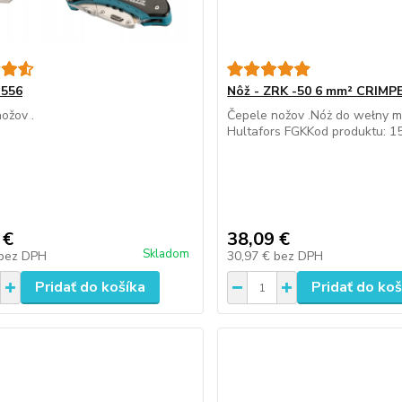
3556
Nôž - ZRK -50 6 mm² CRIMP
ožov .
Čepele nožov .Nóż do wełny m
Hultafors FGKKod produktu: 
 €
38,09 €
Skladom
bez DPH
30,97 €
bez DPH
Pridať do košíka
Pridať do koš