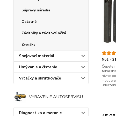
Súpravy náradia
Ostatné
Závitníky a závitové očká
Zveráky
Spojovací materiál
Nôž - 2
Čepele n
Umývanie a čistenie
tokarski
różne po
Vŕtačky a skrutkovače
mocowan
uderzen
VYBAVENIE AUTOSERVISU
Diagnostika a meranie