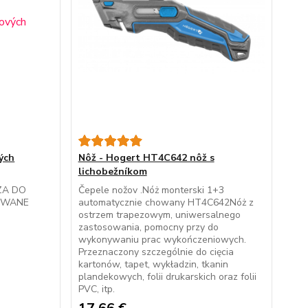
ých
Nôž - Hogert HT4C642 nôž s
lichobežníkom
ZA DO
Čepele nožov .Nóż monterski 1+3
MYWANE
automatycznie chowany HT4C642Nóż z
ostrzem trapezowym, uniwersalnego
zastosowania, pomocny przy do
wykonywaniu prac wykończeniowych.
Przeznaczony szczególnie do cięcia
kartonów, tapet, wykładzin, tkanin
plandekowych, folii drukarskich oraz folii
PVC, itp.