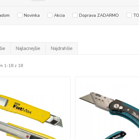
adom
Novinka
Akcia
Doprava ZADARMO
TO
šie
Najlacnejšie
Najdrahšie
m 1-18 z 18