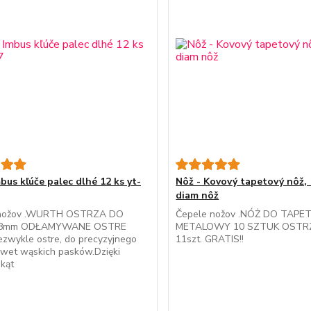
bus kľúče palec dlhé 12 ks yt-
Nôž - Kovový tapetový nôž,
diam nôž
 nožov .WURTH OSTRZA DO
Čepele nožov .NÓŻ DO TAPE
8mm ODŁAMYWANE OSTRE
METALOWY 10 SZTUK OSTR
ezwykle ostre, do precyzyjnego
11szt. GRATIS!!
awet wąskich pasków.Dzięki
kąt