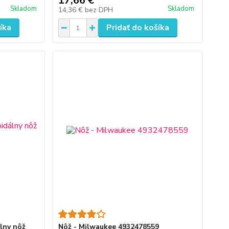
17,66 €
Skladom
Skladom
14,36 €
bez DPH
íka
Pridať do košíka
lny nôž
Nôž - Milwaukee 4932478559