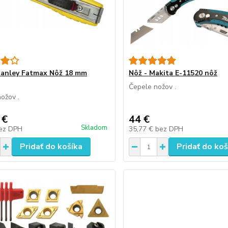
tanley Fatmax Nôž 18 mm
Nôž - Makita E-11520 nôž
Čepele nožov .
ožov .
 €
44 €
Skladom
ez DPH
35,77 €
bez DPH
Pridať do košíka
Pridať do koš