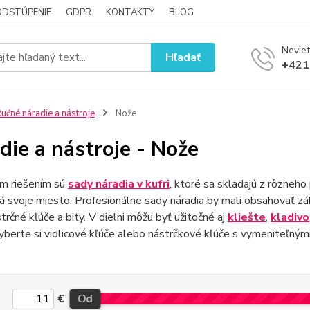
ODSTÚPENIE
GDPR
KONTAKTY
BLOG
Neviet
Hľadať
+421
učné náradie a nástroje
Nože
die a nástroje - Nože
ým riešením sú
sady náradia v kufri
, ktoré sa skladajú z rôzneho
á svoje miesto. Profesionálne sady náradia by mali obsahovať zá
strčné kľúče a bity. V dielni môžu byť užitočné aj
kliešte
,
kladivo
yberte si vidlicové kľúče alebo nástrčkové kľúče s vymeniteľnými
€
Od