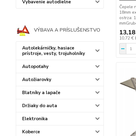
Vybavenie autodielne
Čepele 
18mm ex
ostrza: 
mmGrubo
VÝBAVA A PRÍSLUŠENSTVO
13,18
10,72 €
Autolekárničky, hasiace
prístroje, vesty, trojuholníky
Autopoťahy
Autožiarovky
Blatníky a lapače
Držiaky do auta
Elektronika
Koberce