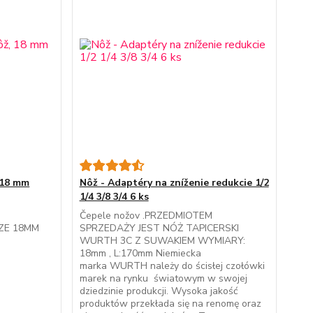
 18 mm
Nôž - Adaptéry na zníženie redukcie 1/2
1/4 3/8 3/4 6 ks
T
Čepele nožov .PRZEDMIOTEM
ZE 18MM
SPRZEDAŻY JEST NÓŻ TAPICERSKI
WURTH 3C Z SUWAKIEM WYMIARY:
18mm , L:170mm Niemiecka
marka WURTH należy do ścisłej czołówki
marek na rynku światowym w swojej
dziedzinie produkcji. Wysoka jakość
produktów przekłada się na renomę oraz