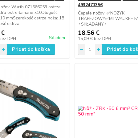
4932471356
nožov .Wurth 071566053 ostrze
tra ostre łamane x10Długość
Čepele nožov .✅NOŻYK
110 mmSzerokość ostrza noża: 18
TRAPEZOWY✅MILWAUKEE F
ść ostrza:
⭐SKŁADANY⭐
 €
18,56 €
Skladom
bez DPH
15,09 €
bez DPH
Pridať do košíka
Pridať do koš