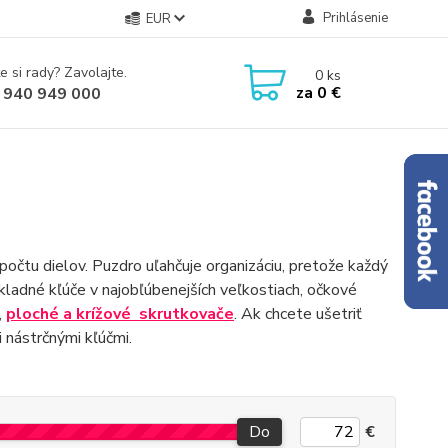
Prihlásenie
EUR
e si rady? Zavolajte.
0
ks
za
0 €
 940 949 000
 počtu dielov. Puzdro uľahčuje organizáciu, pretože každý
kladné kľúče v najobľúbenejších veľkostiach, očkové
,
ploché a krížové
skrutkovače
. Ak chcete ušetriť
 nástrčnými kľúčmi.
Do
€