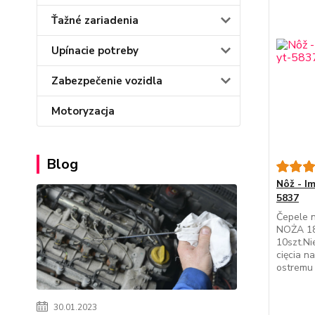
Ťažné zariadenia
Upínacie potreby
Zabezpečenie vozidla
Motoryzacja
Blog
Nôž - Im
5837
Čepele
NOŻA 1
10szt.Ni
cięcia n
ostremu 
30.01.2023