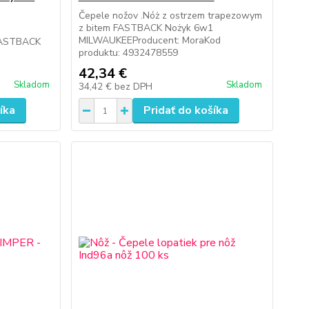
Čepele nožov .Nóż z ostrzem trapezowym
z bitem FASTBACK Nożyk 6w1
MILWAUKEEProducent: MoraKod
ASTBACK
produktu: 4932478559
42,34 €
Skladom
Skladom
34,42 €
bez DPH
íka
Pridať do košíka