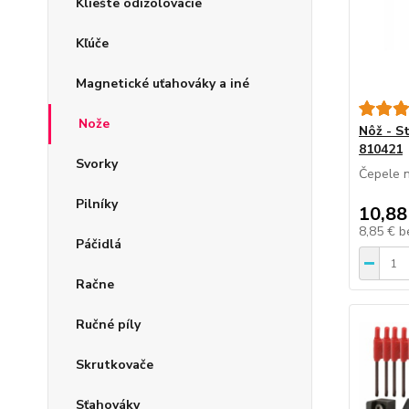
Kliešte odizolovacie
Kľúče
Magnetické uťahováky a iné
Nože
Nôž - S
810421
Svorky
Čepele n
Pilníky
10,88
8,85 €
b
Páčidlá
Račne
Ručné píly
Skrutkovače
Sťahováky