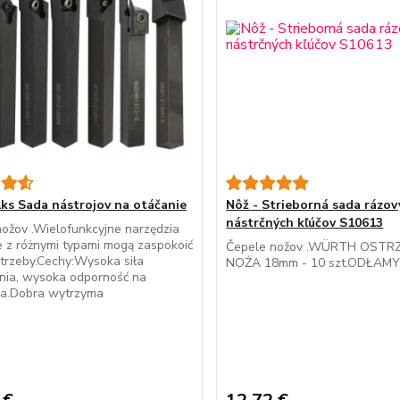
1ks Sada nástrojov na otáčanie
Nôž - Strieborná sada rázov
nástrčných kľúčov S10613
ožov .Wielofunkcyjne narzędzia
e z różnymi typami mogą zaspokoić
Čepele nožov .WÜRTH OSTR
trzeby.Cechy:Wysoka siła
NOŻA 18mm - 10 szt.ODŁA
ia, wysoka odporność na
ia.Dobra wytrzyma