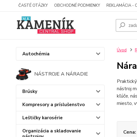
ČASTÉ OTÁZKY
OBCHODNÉ PODMIENKY
REKLAMÁCIA - 
Úvod
R
Autochémia
Nára
NÁSTROJE A NÁRADIE
Praktick
nástroj m
Brúsky
kľúče, ná
miesto, v
Kompresory a príslušenstvo
Leštičky karosérie
Organizácia a skladovanie
Cena:
nástrojov