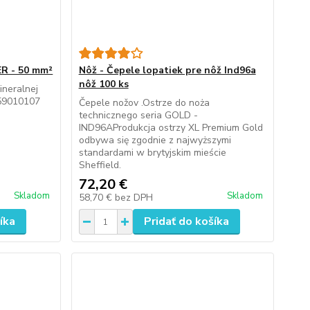
ER - 50 mm²
Nôž - Čepele lopatiek pre nôž Ind96a
nôž 100 ks
ineralnej
159010107
Čepele nožov .Ostrze do noża
technicznego seria GOLD -
IND96AProdukcja ostrzy XL Premium Gold
odbywa się zgodnie z najwyższymi
standardami w brytyjskim mieście
Sheffield.
72,20 €
Skladom
Skladom
58,70 €
bez DPH
íka
Pridať do košíka