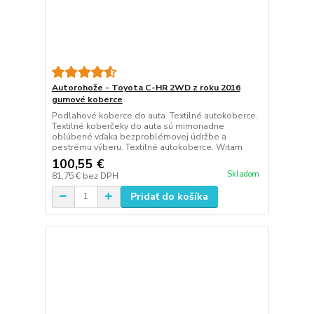
Autorohože - Toyota C-HR 2WD z roku 2016
gumové koberce
Podlahové koberce do auta. Textilné autokoberce.
Textilné koberčeky do auta sú mimoriadne
obľúbené vďaka bezproblémovej údržbe a
pestrému výberu. Textilné autokoberce. Witam
100,55 €
Skladom
81,75 €
bez DPH
Pridať do košíka