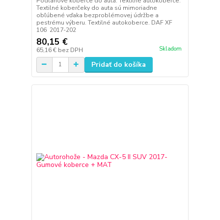
Podlahové koberce do auta. Textilné autokoberce.
Textilné koberčeky do auta sú mimoriadne
obľúbené vďaka bezproblémovej údržbe a
pestrému výberu. Textilné autokoberce. DAF XF
106 2017-202
80,15 €
Skladom
65,16 €
bez DPH
Pridať do košíka