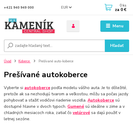
0
ks
EUR
+421 940 949 000
za
0 €
Menu
Hľadať
Úvod
Koberce
Prešívané auto-koberce
Prešívané autokoberce
Vyberte si
autokoberce
podľa modelu vášho auta. Je to dôležité,
pretože ak sa nezhodujú tvarom a veľkosťou, môžu sa počas jazdy
pohybovať a sťažiť vodičovi riadenie vozidla.
Autokoberce
sú
dostupné hlavne v dvoch typoch.
Gumené
sú ideálne v zime a v
chladných mesiacoch roka, zatiaľ čo
velúrové
sa dajú použiť v
letnej sezóne.