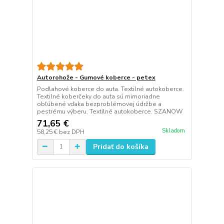
Autorohože - Gumové koberce - petex
Podlahové koberce do auta. Textilné autokoberce.
Textilné koberčeky do auta sú mimoriadne
obľúbené vďaka bezproblémovej údržbe a
pestrému výberu. Textilné autokoberce. SZANOW
71,65 €
Skladom
58,25 €
bez DPH
Pridať do košíka