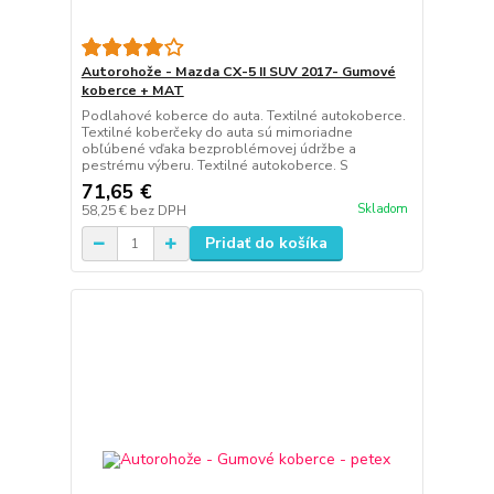
Autorohože - Mazda CX-5 II SUV 2017- Gumové
koberce + MAT
Podlahové koberce do auta. Textilné autokoberce.
Textilné koberčeky do auta sú mimoriadne
obľúbené vďaka bezproblémovej údržbe a
pestrému výberu. Textilné autokoberce. S
71,65 €
Skladom
58,25 €
bez DPH
Pridať do košíka