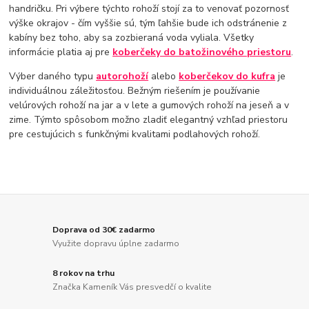
handričku. Pri výbere týchto rohoží stojí za to venovať pozornosť
výške okrajov - čím vyššie sú, tým ľahšie bude ich odstránenie z
kabíny bez toho, aby sa zozbieraná voda vyliala. Všetky
informácie platia aj pre
koberčeky do batožinového priestoru
.
Výber daného typu
autorohoží
alebo
koberčekov do kufra
je
individuálnou záležitosťou. Bežným riešením je používanie
velúrových rohoží na jar a v lete a gumových rohoží na jeseň a v
zime. Týmto spôsobom možno zladiť elegantný vzhľad priestoru
pre cestujúcich s funkčnými kvalitami podlahových rohoží.
Doprava od 30€ zadarmo
Využite dopravu úplne zadarmo
8 rokov na trhu
Značka Kameník Vás presvedčí o kvalite