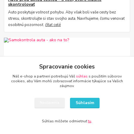
skontrolovať
Auto poskytuje voľnosť pohybu. Aby však boli vaše cesty bez
stresu, skontrolujte si stav svojho auta. Navrhujeme, čomu venovať
osobitnú pozornosť.
čítať celé
Spracovanie cookies
Náš e-shop a partneri potrebujú Váš
súhlas
s použitím súborov
cookies, aby Vám mohli zobrazovať informácie týkajúce sa Vašich
záujmov.
30
.
01
.
2023
Samokontrola auta - ako na to?
Súhlasím
Nastavenia
Rôzne komponenty auta sa časom opotrebujú. Často sa však o
potrebe ich výmeny dozvieme v tú najmenej vhodnú chvíľu. Aby ste
sa vyhli nepríjemným situá...
čítať celé
Súhlas môžete odmietnuť
tu
.