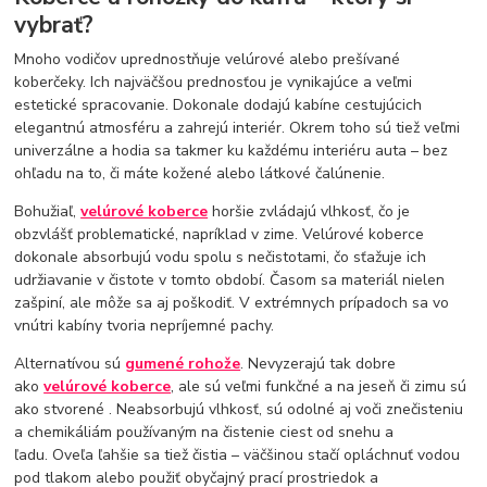
vybrať?
Mnoho vodičov uprednostňuje velúrové alebo prešívané
koberčeky. Ich najväčšou prednosťou je vynikajúce a veľmi
estetické spracovanie. Dokonale dodajú kabíne cestujúcich
elegantnú atmosféru a zahrejú interiér. Okrem toho sú tiež veľmi
univerzálne a hodia sa takmer ku každému interiéru auta – bez
ohľadu na to, či máte kožené alebo látkové čalúnenie.
Bohužiaľ,
velúrové koberce
horšie zvládajú vlhkosť, čo je
obzvlášť problematické, napríklad v zime. Velúrové koberce
dokonale absorbujú vodu spolu s nečistotami, čo sťažuje ich
udržiavanie v čistote v tomto období. Časom sa materiál nielen
zašpiní, ale môže sa aj poškodiť. V extrémnych prípadoch sa vo
vnútri kabíny tvoria nepríjemné pachy.
Alternatívou sú
gumené rohože
. Nevyzerajú tak dobre
ako
velúrové koberce
, ale sú veľmi funkčné a na jeseň či zimu sú
ako stvorené . Neabsorbujú vlhkosť, sú odolné aj voči znečisteniu
a chemikáliám používaným na čistenie ciest od snehu a
ľadu. Oveľa ľahšie sa tiež čistia – väčšinou stačí opláchnuť vodou
pod tlakom alebo použiť obyčajný prací prostriedok a