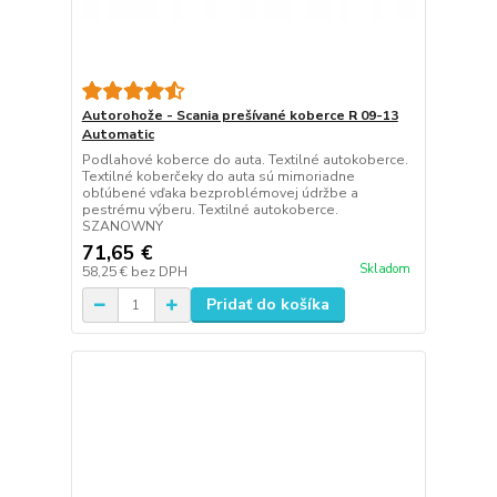
Autorohože - Scania prešívané koberce R 09-13
Automatic
Podlahové koberce do auta. Textilné autokoberce.
Textilné koberčeky do auta sú mimoriadne
obľúbené vďaka bezproblémovej údržbe a
pestrému výberu. Textilné autokoberce.
SZANOWNY
71,65 €
Skladom
58,25 €
bez DPH
Pridať do košíka