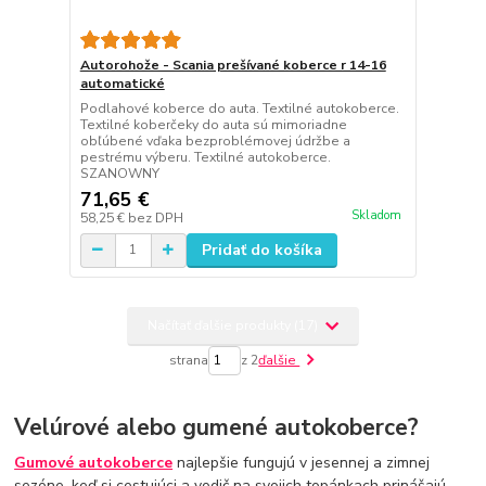
Autorohože - Scania prešívané koberce r 14-16
automatické
Podlahové koberce do auta. Textilné autokoberce.
Textilné koberčeky do auta sú mimoriadne
obľúbené vďaka bezproblémovej údržbe a
pestrému výberu. Textilné autokoberce.
SZANOWNY
71,65 €
Skladom
58,25 €
bez DPH
Pridať do košíka
Načítať ďalšie produkty (17)
strana
z 2
ďalšie
Velúrové alebo gumené autokoberce?
Gumové autokoberce
najlepšie fungujú v jesennej a zimnej
sezóne, keď si cestujúci a vodič na svojich topánkach prinášajú