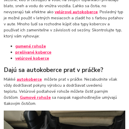
blato, sneh a vodu do vnútra vozidla. Ľahko sa čistia, no
nevyzerajú tak efektne ako
velúrové autokoberce
. Posledný typ
je možné použiť v letných mesiacoch a zladiť ho s farbou poťahov
v aute. Mnoho ľudí sa rozhodne kúpiť oba typy kobercov a
používať ich zameniteľne v závislosti od sezóny. Skontrolujte typ,
ktorý vám vyhovuje:
gumené rohože
prešívané koberce
velúrové koberce
Dajú sa autokoberce prať v práčke?
Mäkké
autokoberce
môžete prať v práčke. Nezabudnite však
vždy dodržiavať pokyny výrobcu a dodržiavať uvedenú
teplotu. Velúrové podlahové rohože môžete čistiť parným
čističom.
Gumové rohože
sa naopak najpohodlnejšie umývajú
tlakovým čističom.