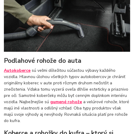
Podlahové rohože do auta
Autokoberce
sú veľmi dôležitou súčasťou výbavy každého
vozidla. Hlavnou úlohou všetkých typov autokobercov je chrániť
originálny koberec v aute proti rôznym druhom nečistôt a
znečistenia. Vďaka tomu vyzerá oveľa dlhšie esteticky a priaznivo
pre oči. Samotné koberčeky môžu byť cenným doplnkom interiéru
vozidla. Najbežnejšie sú
gumené rohože
a velúrové rohože, ktoré
majú iné vlastnosti a odlišný vzhľad. Oba typy produktov však
majú svoje výhody aj nevýhody. Rovnaká situácia platí pre rohože
do kufra.
Koberce a rohožky do kufra – ktorý si