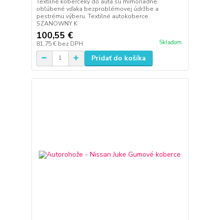
Textilné koberčeky do auta sú mimoriadne
obľúbené vďaka bezproblémovej údržbe a
pestrému výberu. Textilné autokoberce.
SZANOWNY K
100,55 €
Skladom
81,75 €
bez DPH
Pridať do košíka