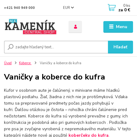
0
ks
EUR
+421 940 949 000
za
0 €
Menu
Hľadať
Úvod
Koberce
Vaničky a koberce do kufra
Vaničky a koberce do kufra
Kufor v osobnom aute je čalúnený, v minivane máme hladkú
plastovú podlahu. Žiaľ, žiadna z nich nie je protišmyková. Vďaka
tomu sa prepravované predmety počas jazdy pohybujú v
kufri. Ďalšou otázkou je čistota – rohožka chráni čalúnenie pred
nečistotami. Koberce do kufra sú vyrobené prevažne z gumy, ich
konštrukcia je podobná ako pri gumových kobercoch . Podložka
pre psa je zvyčajne vyrobená z nepremokavého materiálu. V tejto
kategórii nájdete nové aj použité
koberčeky do kufra
.