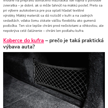
vhodné na prepravu domáceho maznáčika. Ide najmä o pohodlie
zvieratka – je dobré, ak si môže ľahnúť na mäkkú posteľ. Preto sa
pri výbere autokoberca pre psa oplatí hľadať textilné
výrobky. Mäkký materiál sa dá rozložiť v kufri a na zadných
sedadlách, vďaka čomu získate väčšiu flexibilitu ako gumená
podložka. Ten síce lepšie chráni pred nečistotami a vlhkosťou, ale
nepokrýva celé čalúnenie – chráni len podlahu kufra.
Koberce do kufra
– prečo je taká praktická
výbava auta?