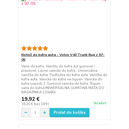
Rohož do kufra auta - Volvo V40 Trunk Rug z 97-
05
Vane do kufra. Vaničky do kufra áut gumové i
plastové. Lacne vanicky do kufra.. Univerzálna
vanička do kufra. Podložka do kufra auta. Vanička do
kufra auta. Vanicka do kufra vw tiguan. Vanicka do
kufra superb 3. Gumová vanicka do kufra. Rigum
vana do kufruUNIWERSALNA GUMOWA MATA DO
BAGAŻNIKA 120x80c
19,92 €
Skladom
16,20 €
bez DPH
Pridať do košíka