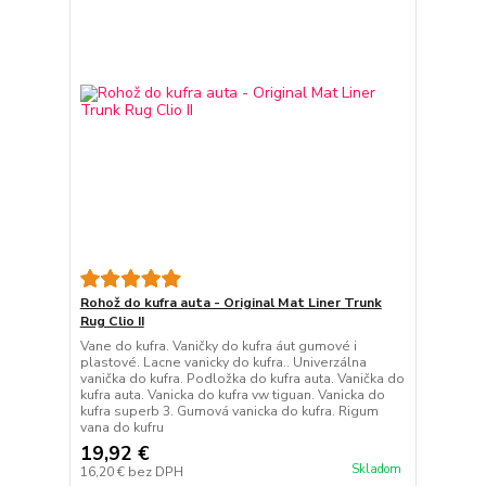
Rohož do kufra auta - Original Mat Liner Trunk
Rug Clio II
Vane do kufra. Vaničky do kufra áut gumové i
plastové. Lacne vanicky do kufra.. Univerzálna
vanička do kufra. Podložka do kufra auta. Vanička do
kufra auta. Vanicka do kufra vw tiguan. Vanicka do
kufra superb 3. Gumová vanicka do kufra. Rigum
vana do kufru
19,92 €
Skladom
16,20 €
bez DPH