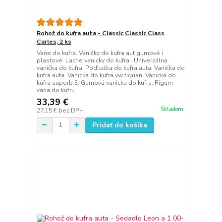
Rohož do kufra auta - Classic Classic Class
Carles, 2 ks
Vane do kufra. Vaničky do kufra áut gumové i
plastové. Lacne vanicky do kufra.. Univerzálna
vanička do kufra. Podložka do kufra auta. Vanička do
kufra auta. Vanicka do kufra vw tiguan. Vanicka do
kufra superb 3. Gumová vanicka do kufra. Rigum
vana do kufru
33,39 €
Skladom
27,15 €
bez DPH
Pridať do košíka