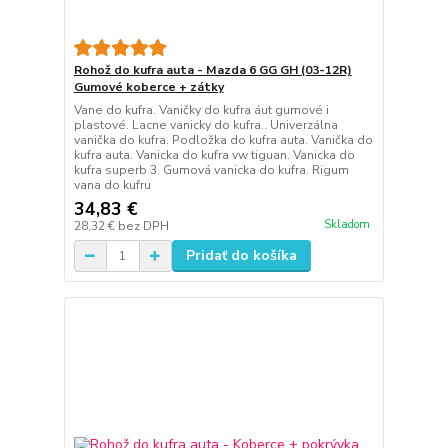
Rohož do kufra auta - Mazda 6 GG GH (03-12R)
Gumové koberce + zátky
Vane do kufra. Vaničky do kufra áut gumové i
plastové. Lacne vanicky do kufra.. Univerzálna
vanička do kufra. Podložka do kufra auta. Vanička do
kufra auta. Vanicka do kufra vw tiguan. Vanicka do
kufra superb 3. Gumová vanicka do kufra. Rigum
vana do kufru
34,83 €
Skladom
28,32 €
bez DPH
Pridať do košíka