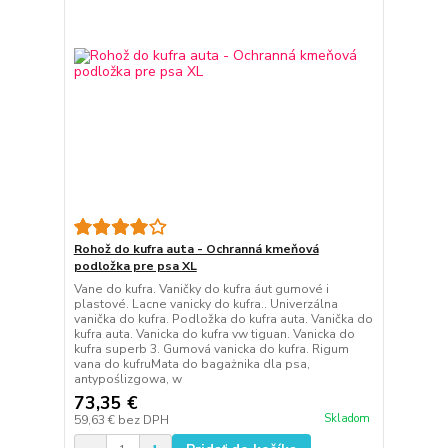
Rohož do kufra auta - Ochranná kmeňová
podložka pre psa XL
Vane do kufra. Vaničky do kufra áut gumové i
plastové. Lacne vanicky do kufra.. Univerzálna
vanička do kufra. Podložka do kufra auta. Vanička do
kufra auta. Vanicka do kufra vw tiguan. Vanicka do
kufra superb 3. Gumová vanicka do kufra. Rigum
vana do kufruMata do bagażnika dla psa,
antypoślizgowa, w
73,35 €
Skladom
59,63 €
bez DPH