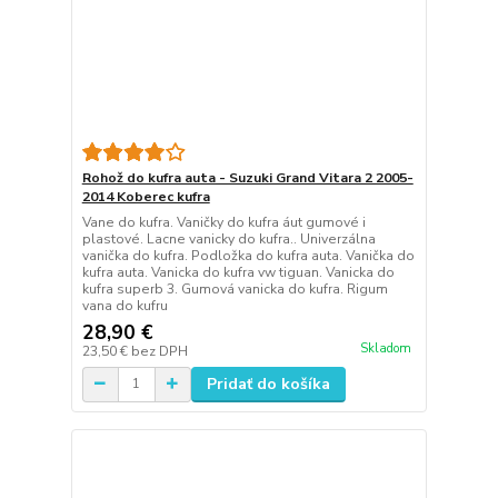
Rohož do kufra auta - Suzuki Grand Vitara 2 2005-
2014 Koberec kufra
Vane do kufra. Vaničky do kufra áut gumové i
plastové. Lacne vanicky do kufra.. Univerzálna
vanička do kufra. Podložka do kufra auta. Vanička do
kufra auta. Vanicka do kufra vw tiguan. Vanicka do
kufra superb 3. Gumová vanicka do kufra. Rigum
vana do kufru
28,90 €
Skladom
23,50 €
bez DPH
Pridať do košíka