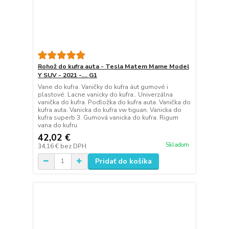
Rohož do kufra auta - Tesla Matem Mame Model
Y SUV - 2021 -.... G1
Vane do kufra. Vaničky do kufra áut gumové i
plastové. Lacne vanicky do kufra.. Univerzálna
vanička do kufra. Podložka do kufra auta. Vanička do
kufra auta. Vanicka do kufra vw tiguan. Vanicka do
kufra superb 3. Gumová vanicka do kufra. Rigum
vana do kufru
42,02 €
Skladom
34,16 €
bez DPH
Pridať do košíka