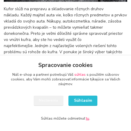
Kufor slúži na prepravu a skladovanie rôznych druhov
nákladu. Každý majiteľ auta vie, koľko rôznych predmetov a prvkov
vkladá do svojho auta. Nákupy, autokozmetika, náradie, zásoba
prevádzkových kvapalín – to môžete vymieňať takmer
donekonečna. Preto je veľmi dôležité správne spravovať priestor
vo vnútri kufra, aby ste ho vedeli využiť čo
najefektívnejšie. Jedným z najčastejšie volených riešení tohto
problému sú rohože do kufra. V ponuke je široký výber takýchto
produktov, vďaka čomu je ľahké nájsť prvok prispôsobený tak
Spracovanie cookies
vybranej značke a modelu auta, ako aj individuálnym potrebám.
Správne vyrobená rohož do kufra vám umožní pridať do tohto
Náš e-shop a partneri potrebujú Váš
súhlas
s použitím súborov
cookies, aby Vám mohli zobrazovať informácie týkajúce sa Vašich
priestoru funkčnosť a estetiku. Protišmyková podložka je zvyčajne
záujmov.
vyrobená z odolných a pružných materiálov. Na výber je široká
škála veľkostí, typov a tvarov. V niektorých prípadoch môže byť
rohož dokonca rezaná podľa vašich potrieb.
Súhlasím
Nastavenia
Ako si vybrať
rohož do kufra
?
Súhlas môžete odmietnuť
tu
.
Väčšina rohoží do kufra je vyrobená z gumy. Použitie tohto
materiálu zaručuje nízku hmotnosť výrobku, čo výrazne uľahčuje