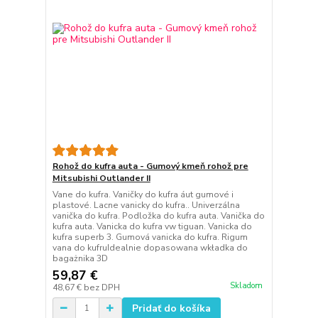
Rohož do kufra auta - Gumový kmeň rohož pre
Mitsubishi Outlander II
Vane do kufra. Vaničky do kufra áut gumové i
plastové. Lacne vanicky do kufra.. Univerzálna
vanička do kufra. Podložka do kufra auta. Vanička do
kufra auta. Vanicka do kufra vw tiguan. Vanicka do
kufra superb 3. Gumová vanicka do kufra. Rigum
vana do kufruIdealnie dopasowana wkładka do
bagażnika 3D
59,87 €
Skladom
48,67 €
bez DPH
Pridať do košíka