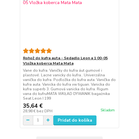
Rohož do kufra auta - Sedadlo Leon a 1 00-05
Vložka koberca Mata Mata
Vane do kufra. Vaničky do kufra áut gumové i
plastové. Lacne vanicky do kufra.. Univerzálna
vanička do kufra. Podložka do kufra auta. Vanička do
kufra auta. Vanicka do kufra vw tiguan. Vanicka do
kufra superb 3. Gumová vanicka do kufra. Rigum
vana do kufruMATA WKŁAD DYWANIK bagażnika
Seat Leon I 199
35,64 €
Skladom
28,98 €
bez DPH
Pridať do košíka