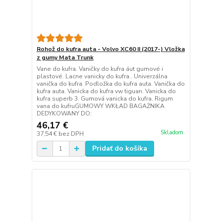
Rohož do kufra auta - Volvo XC60 II (2017-) Vložka
z gumy Mata Trunk
Vane do kufra. Vaničky do kufra áut gumové i
plastové. Lacne vanicky do kufra.. Univerzálna
vanička do kufra. Podložka do kufra auta. Vanička do
kufra auta. Vanicka do kufra vw tiguan. Vanicka do
kufra superb 3. Gumová vanicka do kufra. Rigum
vana do kufruGUMOWY WKŁAD BAGAŻNIKA
DEDYKOWANY DO:
46,17 €
Skladom
37,54 €
bez DPH
Pridať do košíka