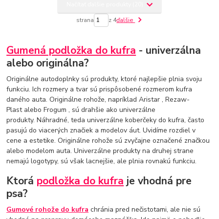
Načítať ďalšie produkty (20)
strana
z 4
ďalšie
Gumená podložka do kufra
- univerzálna
alebo originálna?
Originálne autodoplnky sú produkty, ktoré najlepšie plnia svoju
funkciu. Ich rozmery a tvar sú prispôsobené rozmerom kufra
daného auta. Originálne rohože, napríklad Aristar , Rezaw-
Plast alebo Frogum , sú drahšie ako univerzálne
produkty. Náhradné, teda univerzálne koberčeky do kufra, často
pasujú do viacerých značiek a modelov áut. Uvidíme rozdiel v
cene a estetike. Originálne rohože sú zvyčajne označené značkou
alebo modelom auta. Univerzálne produkty na druhej strane
nemajú logotypy, sú však lacnejšie, ale plnia rovnakú funkciu.
Ktorá
podložka do kufra
je vhodná pre
psa?
Gumové rohože do kufra
chránia pred nečistotami, ale nie sú