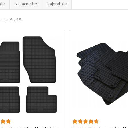
šie
Najlacnejšie
Najdrahšie
m 1-19 z 19