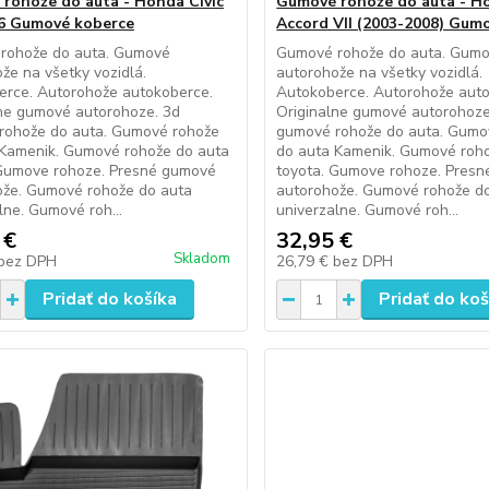
rohože do auta - Honda Civic
Gumové rohože do auta - H
I 6 Gumové koberce
Accord VII (2003-2008) Gum
rohože do auta. Gumové
Gumové rohože do auta. Gum
že na všetky vozidlá.
autorohože na všetky vozidlá.
erce. Autorohože autokoberce.
Autokoberce. Autorohože auto
ne gumové autorohoze. 3d
Originalne gumové autorohoze
rohože do auta. Gumové rohože
gumové rohože do auta. Gumo
 Kamenik. Gumové rohože do auta
do auta Kamenik. Gumové roh
 Gumove rohoze. Presné gumové
toyota. Gumove rohoze. Pres
ože. Gumové rohože do auta
autorohože. Gumové rohože d
lne. Gumové roh...
univerzalne. Gumové roh...
 €
32,95 €
Skladom
bez DPH
26,79 €
bez DPH
Pridať do košíka
Pridať do koš