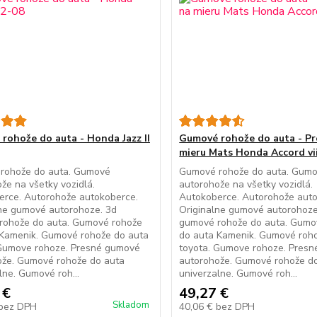
rohože do auta - Honda Jazz II
Gumové rohože do auta - Pr
mieru Mats Honda Accord vi
rohože do auta. Gumové
Gumové rohože do auta. Gum
že na všetky vozidlá.
autorohože na všetky vozidlá.
erce. Autorohože autokoberce.
Autokoberce. Autorohože auto
ne gumové autorohoze. 3d
Originalne gumové autorohoze
rohože do auta. Gumové rohože
gumové rohože do auta. Gumo
 Kamenik. Gumové rohože do auta
do auta Kamenik. Gumové roh
 Gumove rohoze. Presné gumové
toyota. Gumove rohoze. Pres
ože. Gumové rohože do auta
autorohože. Gumové rohože d
lne. Gumové roh...
univerzalne. Gumové roh...
 €
49,27 €
Skladom
bez DPH
40,06 €
bez DPH