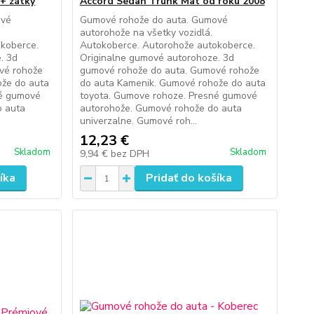
+ zátky
Accord Sedan Trunk Mat od roku 2008
ové
Gumové rohože do auta. Gumové
autorohože na všetky vozidlá.
koberce.
Autokoberce. Autorohože autokoberce.
. 3d
Originalne gumové autorohoze. 3d
vé rohože
gumové rohože do auta. Gumové rohože
ože do auta
do auta Kamenik. Gumové rohože do auta
né gumové
toyota. Gumove rohoze. Presné gumové
o auta
autorohože. Gumové rohože do auta
univerzalne. Gumové roh...
12,23 €
Skladom
Skladom
9,94 €
bez DPH
íka
Pridať do košíka