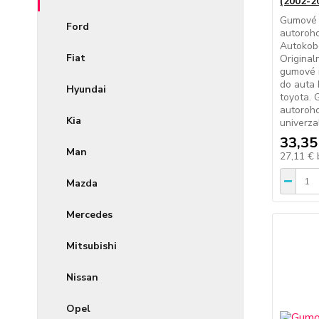
(2002-2
Gumové 
Ford
autoroho
Autokob
Fiat
Original
gumové 
do auta
Hyundai
toyota.
autoroh
Kia
univerza
33,35
Man
27,11 €
Mazda
Mercedes
Mitsubishi
Nissan
Opel