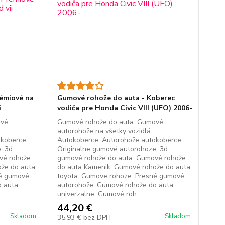
émiové na
Gumové rohože do auta - Koberec
i
vodiča pre Honda Civic VIII (UFO) 2006-
ové
Gumové rohože do auta. Gumové
autorohože na všetky vozidlá.
koberce.
Autokoberce. Autorohože autokoberce.
. 3d
Originalne gumové autorohoze. 3d
vé rohože
gumové rohože do auta. Gumové rohože
ože do auta
do auta Kamenik. Gumové rohože do auta
né gumové
toyota. Gumove rohoze. Presné gumové
o auta
autorohože. Gumové rohože do auta
univerzalne. Gumové roh...
44,20 €
Skladom
Skladom
35,93 €
bez DPH