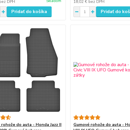
Skladom
bez DPH
18,02 €
bez DPH
Pridať do košíka
Pridať do koš
rohože do auta - Honda Jazz II
Gumové rohože do auta - Ho