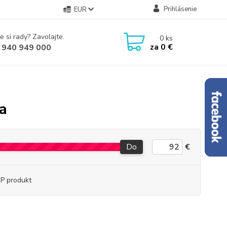
Prihlásenie
EUR
e si rady? Zavolajte.
0
ks
za
0 €
 940 949 000
a
Do
€
P produkt