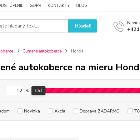
ODSTÚPENIE
GDPR
KONTAKTY
BLOG
Neviet
Hľadať
+421
Koberce
Gumené autokoberce
Honda
né autokoberce na mieru Hond
€
Od
adom
Novinka
Akcia
Doprava ZADARMO
TO