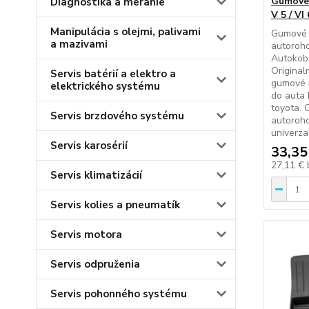
Gumové 
Diagnostika a meranie
V 5 / V
Manipulácia s olejmi, palivami
Gumové 
a mazivami
autoroho
Autokob
Original
Servis batérií a elektro a
gumové 
elektrického systému
do auta
toyota.
Servis brzdového systému
autoroh
univerza
Servis karosérií
33,35
27,11 €
Servis klimatizácií
Servis kolies a pneumatík
Servis motora
Servis odpruženia
Servis pohonného systému