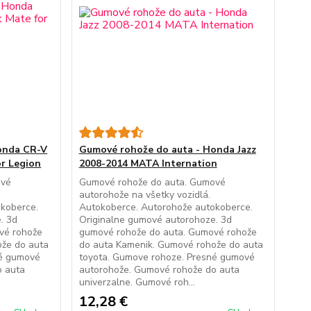
onda CR-V
Gumové rohože do auta - Honda Jazz
or Legion
2008-2014 MATA Internation
ové
Gumové rohože do auta. Gumové
autorohože na všetky vozidlá.
koberce.
Autokoberce. Autorohože autokoberce.
. 3d
Originalne gumové autorohoze. 3d
vé rohože
gumové rohože do auta. Gumové rohože
ože do auta
do auta Kamenik. Gumové rohože do auta
né gumové
toyota. Gumove rohoze. Presné gumové
o auta
autorohože. Gumové rohože do auta
univerzalne. Gumové roh...
12,28 €