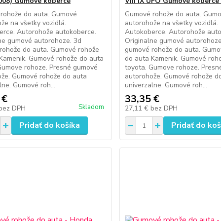
008) Gumové koberce
VIII IX UFO Gumové koberce 
rohože do auta. Gumové
Gumové rohože do auta. Gum
že na všetky vozidlá.
autorohože na všetky vozidlá.
erce. Autorohože autokoberce.
Autokoberce. Autorohože auto
ne gumové autorohoze. 3d
Originalne gumové autorohoze
rohože do auta. Gumové rohože
gumové rohože do auta. Gumo
 Kamenik. Gumové rohože do auta
do auta Kamenik. Gumové roh
 Gumove rohoze. Presné gumové
toyota. Gumove rohoze. Pres
ože. Gumové rohože do auta
autorohože. Gumové rohože d
lne. Gumové roh...
univerzalne. Gumové roh...
 €
33,35 €
Skladom
bez DPH
27,11 €
bez DPH
Pridať do košíka
Pridať do koš