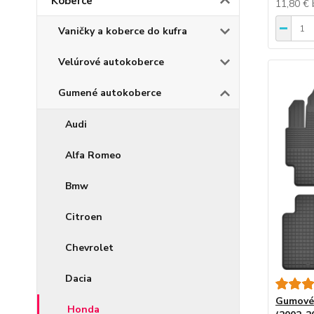
Koberce
11,80 €
Vaničky a koberce do kufra
Velúrové autokoberce
Gumené autokoberce
Audi
Alfa Romeo
Bmw
Citroen
Chevrolet
Dacia
Gumové 
Honda