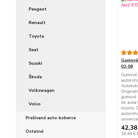
Peugeot
Renault
Toyota
Seat
Gumové 
Suzuki
02-08
Gumové 
Škoda
autoroho
Autokob
Volkswagen
Original
gumové 
do auta
Volvo
toyota.
autoroh
Prešívané auto-koberce
univerza
42,38
Ostatné
34,46 €