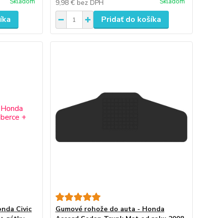
Skladom
Skladom
9,98 €
bez DPH
íka
Pridať do košíka
nda Civic
Gumové rohože do auta - Honda