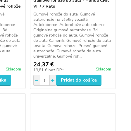
onda
Gumové rohože do auta - Honda Civic
ové rohože
VII / 7 Rats
ové
Gumové rohože do auta. Gumové
autorohože na všetky vozidlá.
koberce.
Autokoberce. Autorohože autokoberce.
. 3d
Originalne gumové autorohoze. 3d
vé rohože
gumové rohože do auta. Gumové rohože
ože do auta
do auta Kamenik. Gumové rohože do auta
né gumové
toyota. Gumove rohoze. Presné gumové
o auta
autorohože. Gumové rohože do auta
univerzalne. Gumové roh...
24,37 €
Skladom
Skladom
19,81 €
bez DPH
íka
Pridať do košíka