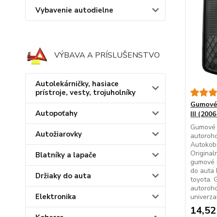
Vybavenie autodielne
VÝBAVA A PRÍSLUŠENSTVO
Autolekárničky, hasiace
prístroje, vesty, trojuholníky
Gumové 
Autopoťahy
III (20
Gumové 
Autožiarovky
autoroho
Autokob
Original
Blatníky a lapače
gumové 
do auta
Držiaky do auta
toyota.
autoroh
Elektronika
univerza
14,52