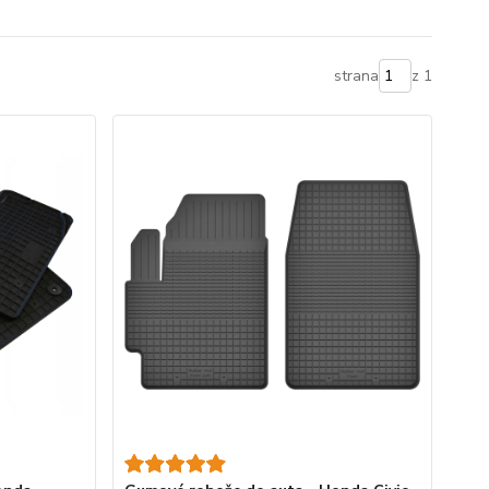
strana
z 1