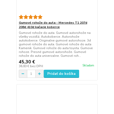
Gumové rohože do auta - Mercedes T1 207d
208d 410d kačacie koberce
Gumové rohože do auta. Gumové autorohože na
všetky vozidlá. Autokoberce. Autorohože
autokoberce. Originalne gumové autorohoze. 3d
gumové rohože do auta. Gumové rohože do auta
Kamenik. Gumové rohože do auta toyota. Gumove
rohoze. Presné gumové autorohože. Gumové
rohože do auta univerzalne. Gumové roh...
45,30 €
Skladom
36,83 €
bez DPH
Pridať do košíka