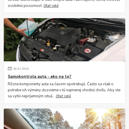
osobitnú pozornosť.
čítať celé
30
.
01
.
2023
Samokontrola auta - ako na to?
Rôzne komponenty auta sa časom opotrebujú. Často sa však o
potrebe ich výmeny dozvieme v tú najmenej vhodnú chvíľu. Aby ste
sa vyhli nepríjemným situá...
čítať celé