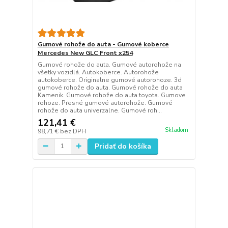
Gumové rohože do auta - Gumové koberce
Mercedes New GLC Front x254
Gumové rohože do auta. Gumové autorohože na
všetky vozidlá. Autokoberce. Autorohože
autokoberce. Originalne gumové autorohoze. 3d
gumové rohože do auta. Gumové rohože do auta
Kamenik. Gumové rohože do auta toyota. Gumove
rohoze. Presné gumové autorohože. Gumové
rohože do auta univerzalne. Gumové roh...
121,41 €
Skladom
98,71 €
bez DPH
Pridať do košíka