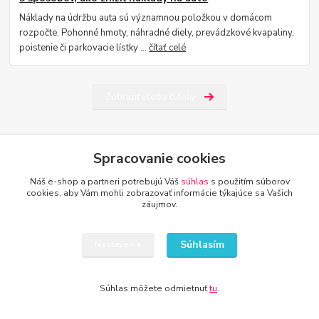
Náklady na údržbu auta sú významnou položkou v domácom
rozpočte. Pohonné hmoty, náhradné diely, prevádzkové kvapaliny,
poistenie či parkovacie lístky ...
čítať celé
Zobraziť všetky články
Spracovanie cookies
Nepremeškajte novinky, akcie a
Náš e-shop a partneri potrebujú Váš
súhlas
s použitím súborov
zľavy!
cookies, aby Vám mohli zobrazovať informácie týkajúce sa Vašich
záujmov.
Prihlásiť sa
Súhlasím
Nastavenia
Súhlasím so
spracovaním osobných údajov
za účelom zasielania newslettera.
Môžete sa kedykoľvek odhlásiť. Zasielame raz za 14 dní.
Súhlas môžete odmietnuť
tu
.