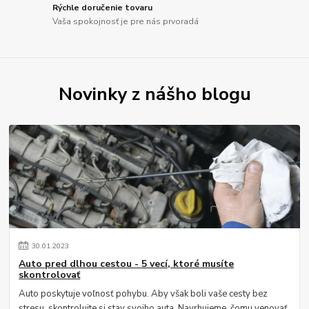
Rýchle doručenie tovaru
Vaša spokojnosť je pre nás prvoradá
Novinky z nášho blogu
30
.
01
.
2023
Auto pred dlhou cestou - 5 vecí, ktoré musíte
skontrolovať
Auto poskytuje voľnosť pohybu. Aby však boli vaše cesty bez
stresu, skontrolujte si stav svojho auta. Navrhujeme, čomu venovať