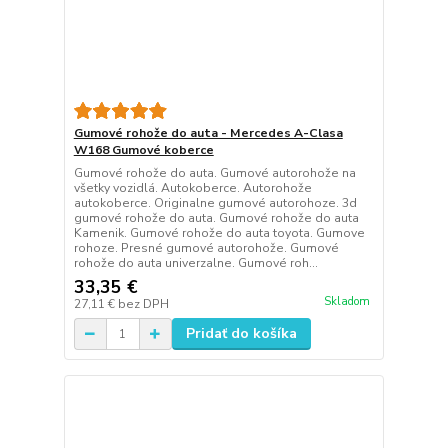
Gumové rohože do auta - Mercedes A-Clasa
W168 Gumové koberce
Gumové rohože do auta. Gumové autorohože na
všetky vozidlá. Autokoberce. Autorohože
autokoberce. Originalne gumové autorohoze. 3d
gumové rohože do auta. Gumové rohože do auta
Kamenik. Gumové rohože do auta toyota. Gumove
rohoze. Presné gumové autorohože. Gumové
rohože do auta univerzalne. Gumové roh...
33,35 €
Skladom
27,11 €
bez DPH
Pridať do košíka