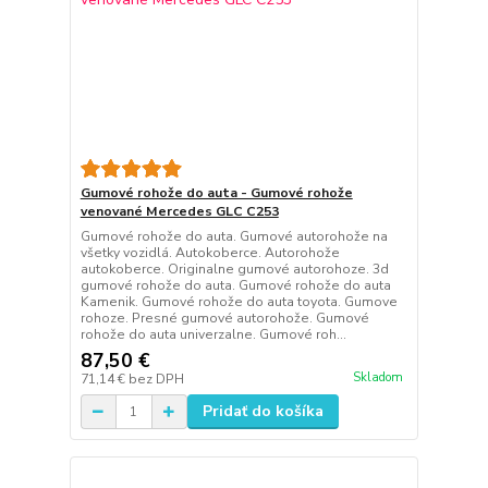
Gumové rohože do auta - Gumové rohože
venované Mercedes GLC C253
Gumové rohože do auta. Gumové autorohože na
všetky vozidlá. Autokoberce. Autorohože
autokoberce. Originalne gumové autorohoze. 3d
gumové rohože do auta. Gumové rohože do auta
Kamenik. Gumové rohože do auta toyota. Gumove
rohoze. Presné gumové autorohože. Gumové
rohože do auta univerzalne. Gumové roh...
87,50 €
Skladom
71,14 €
bez DPH
Pridať do košíka