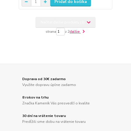
Pridať do košíka
Načítať ďalšie produkty (3)
strana
z 2
ďalšie
Doprava od 30€ zadarmo
Využite dopravu úplne zadarmo
8 rokov na trhu
Značka Kameník Vás presvedčí o kvalite
30 dní na vrátenie tovaru
Predĺžili sme dobu na vrátenie tovaru