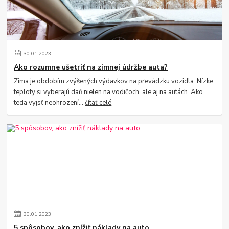
30
.
01
.
2023
Ako rozumne ušetriť na zimnej údržbe auta?
Zima je obdobím zvýšených výdavkov na prevádzku vozidla. Nízke
teploty si vyberajú daň nielen na vodičoch, ale aj na autách. Ako
teda vyjsť neohrození...
čítať celé
30
.
01
.
2023
5 spôsobov, ako znížiť náklady na auto