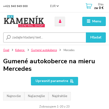
0
ks
EUR
+421 940 949 000
za
0 €
Menu
Hľadať
Úvod
Koberce
Gumené autokoberce
Mercedes
Gumené autokoberce na mieru
Mercedes
Upresniť parametre
Najnovšie
Najlacnejšie
Najdrahšie
Zobrazujem 1-20 z 23